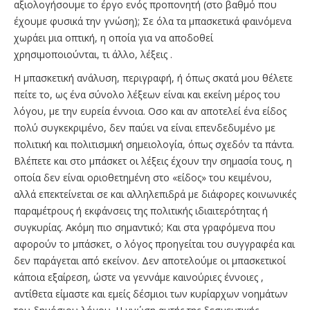
αξιολογήσουμε το έργο ενός προπονητή (στο βαθμό που
έχουμε φυσικά την γνώση); Σε όλα τα μπασκετικά φαινόμενα
χωράει μια οπτική, η οποία για να αποδοθεί
χρησιμοποιούνται, τι άλλο, λέξεις .
Η μπασκετική ανάλυση, περιγραφή, ή όπως σκατά μου θέλετε
πείτε το, ως ένα σύνολο λέξεων είναι και εκείνη μέρος του
λόγου, με την ευρεία έννοια. Οσο και αν αποτελεί ένα είδος
πολύ συγκεκριμένο, δεν παύει να είναι επενδεδυμένο με
πολιτική και πολιτισμική σημειολογία, όπως σχεδόν τα πάντα.
Βλέπετε και στο μπάσκετ οι λέξεις έχουν την σημασία τους, η
οποία δεν είναι οριοθετημένη στο «είδος» του κειμένου,
αλλά επεκτείνεται σε και αλληλεπιδρά με διάφορες κοινωνικές
παραμέτρους ή εκφάνσεις της πολιτικής ιδιαιτερότητας ή
συγκυρίας. Ακόμη πιο σημαντικό; Και στα γραφόμενα που
αφορούν το μπάσκετ, ο λόγος προηγείται του συγγραφέα και
δεν παράγεται από εκείνον. Δεν αποτελούμε οι μπασκετικοί
κάποια εξαίρεση, ώστε να γεννάμε καινούριες έννοιες ,
αντίθετα είμαστε και εμείς δέσμιοι των κυρίαρχων νοημάτων