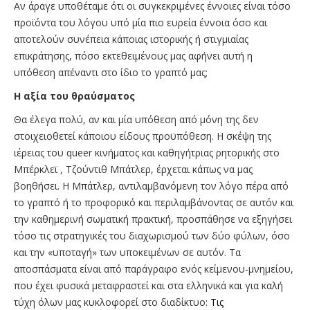
Αν άραγε υποθέταμε ότι οι συγκεκριμένες έννοιες είναι τόσο
προϊόντα του λόγου υπό μία πιο ευρεία έννοια όσο και
αποτελούν συνέπεια κάποιας ιστορικής ή στιγμιαίας
επικράτησης, πόσο εκτεθειμένους μας αφήνει αυτή η
υπόθεση απέναντι στο ίδιο το γραπτό μας;
Η αξία του θραύσματος
Θα έλεγα πολύ, αν και μία υπόθεση από μόνη της δεν
στοιχειοθετεί κάποιου είδους προϋπόθεση. Η σκέψη της
ιέρειας του queer κινήματος και καθηγήτριας ρητορικής στο
Μπέρκλεϊ , Τζούντιθ Μπάτλερ, έρχεται κάπως να μας
βοηθήσει. Η Μπάτλερ, αντιλαμβανόμενη τον λόγο πέρα από
το γραπτό ή το προφορικό και περιλαμβάνοντας σε αυτόν και
την καθημερινή σωματική πρακτική, προσπάθησε να εξηγήσει
τόσο τις στρατηγικές του διαχωρισμού των δύο φύλων, όσο
και την «υποταγή» των υποκειμένων σε αυτόν. Τα
αποσπάσματα είναι από παράγραφο ενός κείμενου-μνημείου,
που έχει φυσικά μεταφραστεί και στα ελληνικά και για καλή
τύχη όλων μας κυκλοφορεί στο διαδίκτυο:
Τις