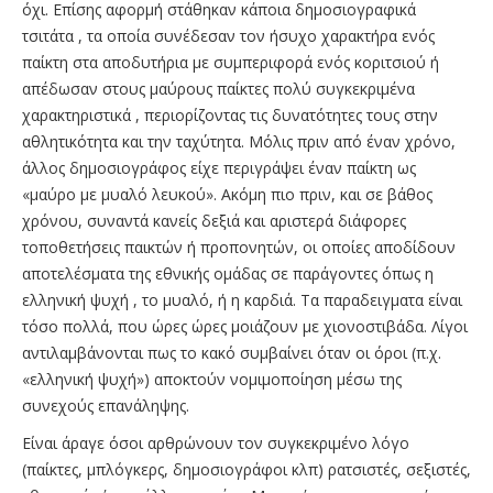
όχι. Επίσης αφορμή στάθηκαν κάποια δημοσιογραφικά
τσιτάτα , τα οποία συνέδεσαν τον ήσυχο χαρακτήρα ενός
παίκτη στα αποδυτήρια με συμπεριφορά ενός κοριτσιού ή
απέδωσαν στους μαύρους παίκτες πολύ συγκεκριμένα
χαρακτηριστικά , περιορίζοντας τις δυνατότητες τους στην
αθλητικότητα και την ταχύτητα. Μόλις πριν από έναν χρόνο,
άλλος δημοσιογράφος είχε περιγράψει έναν παίκτη ως
«μαύρο με μυαλό λευκού». Ακόμη πιο πριν, και σε βάθος
χρόνου, συναντά κανείς δεξιά και αριστερά διάφορες
τοποθετήσεις παικτών ή προπονητών, οι οποίες αποδίδουν
αποτελέσματα της εθνικής ομάδας σε παράγοντες όπως η
ελληνική ψυχή , το μυαλό, ή η καρδιά. Τα παραδειγματα είναι
τόσο πολλά, που ώρες ώρες μοιάζουν με χιονοστιβάδα. Λίγοι
αντιλαμβάνονται πως το κακό συμβαίνει όταν οι όροι (π.χ.
«ελληνική ψυχή») αποκτούν νομιμοποίηση μέσω της
συνεχούς επανάληψης.
Είναι άραγε όσοι αρθρώνουν τον συγκεκριμένο λόγο
(παίκτες, μπλόγκερς, δημοσιογράφοι κλπ) ρατσιστές, σεξιστές,