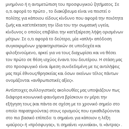
μνημόνιο ή η αντιμετώπιση του προσφυγικού ζητήματος. Σε
ο,τι αφορά το πρώτο , το διακύβευμα είναι να πειστεί ο
πολίτης για κάποιου είδους κίνδυνο που αφορά την ποιότητα
ζωής και κατ’επέκταση την ίδια του την σωματική υγεία,
κίνδυνος ο οποίος επιβάλει την κατ’εξαίρεση λήψη ορισμένων
μέτρων. Σε ο,τι αφορά το δεύτερο, μία «απλή» απόδοση
συγκεκριμένων χαρακτηριστικών σε υποδοχέα και
φιλοξενούμενο, αρκεί για να τους διαχωρίσει και να θέσει
τον πρώτο σε θέση ισχύος έναντι του δευτέρου. Η στάση μας
στο προσφυγικό είναι άμεση συνδεδεμένη με τις αντιλήψεις
μας περί έθνους/θρησκείας και όσων εκείνων τέλος πάντων
ονομάζονται «ανθρωπιστικές αξίες».
Αντίστοιχες συλλογιστικές ακολουθίες μας υποψιάζουν πως
διάφορα κοινωνικά φαινόμενα βρίσκουν εν μέρει την
εξήγηση τους (και πάντα σε σχέση με το χρονικό σημείο στο
οποίο παρατηρούνται) στους ορισμούς που εγκαθιδρύονται
στο πιο βασικό επίπεδο: τι σημαίνει για κάποιον η λέξη
«μαύρος» ή «πρόσφυγας», τι σημαίνει «γυναίκα», τι «άντρας» .