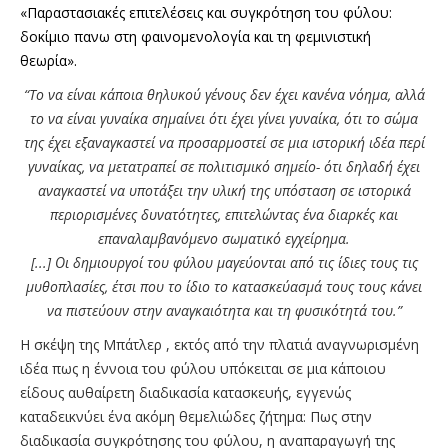
«Παραστασιακές επιτελέσεις και συγκρότηση του φύλου:
δοκίμιο πανω στη φαινομενολογία και τη φεμινιστική
θεωρία».
“Tο να είναι κάποια θηλυκού γένους δεν έχει κανένα νόημα, αλλά
το να είναι γυναίκα σημαίνει ότι έχει γίνει γυναίκα, ότι το σώμα
της έχει εξαναγκαστεί να προσαρμοστεί σε μια ιστορική ιδέα περί
γυναίκας, να μετατραπεί σε πολιτισμικό σημείο- ότι δηλαδή έχει
αναγκαστεί να υποτάξει την υλική της υπόσταση σε ιστορικά
περιορισμένες δυνατότητες, επιτελώντας ένα διαρκές και
επαναλαμβανόμενο σωματικό εγχείρημα.
[...] Οι δημιουργοί του φύλου μαγεύονται από τις ίδιες τους τις
μυθοπλασίες, έτσι που το ίδιο το κατασκεύασμά τους τους κάνει
να πιστεύουν στην αναγκαιότητα και τη φυσικότητά του.”
H σκέψη της Μπάτλερ , εκτός από την πλατιά αναγνωρισμένη
ιδέα πως η έννοια του φύλου υπόκειται σε μια κάποιου
είδους αυθαίρετη διαδικασία κατασκευής, εγγενώς
καταδεικνύει ένα ακόμη θεμελιώδες ζήτημα: Πως στην
διαδικασία συγκρότησης του φύλου, η αναπαραγωγή της