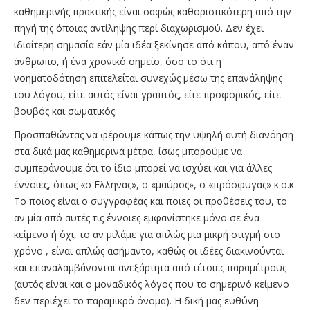
καθημερινής πρακτικής είναι σαφώς καθοριστικότερη από την
πηγή της όποιας αντίληψης περί διαχωρισμού. Δεν έχει
ιδιαίτερη σημασία εάν μία ιδέα ξεκίνησε από κάπου, από έναν
άνθρωπο, ή ένα χρονικό σημείο, όσο το ότι η
νοηματοδότηση επιτελείται συνεχώς μέσω της επανάληψης
του λόγου, είτε αυτός είναι γραπτός, είτε προφορικός, είτε
βουβός και σωματικός.
Προσπαθώντας να φέρουμε κάπως την υψηλή αυτή διανόηση
στα δικά μας καθημερινά μέτρα, ίσως μπορούμε να
συμπεράνουμε ότι το ίδιο μπορεί να ισχύει και για άλλες
έννοιες, όπως «ο Ελληνας», ο «μαύρος», ο «πρόσφυγας» κ.ο.κ.
Το ποιος είναι ο συγγραφέας και ποιες οι προθέσεις του, το
αν μία από αυτές τις έννοιες εμφανίστηκε μόνο σε ένα
κείμενο ή όχι, το αν μιλάμε για απλώς μια μικρή στιγμή στο
χρόνο , είναι απλώς ασήμαντο, καθώς οι ιδέες διακινούνται
και επαναλαμβάνονται ανεξάρτητα από τέτοιες παραμέτρους
(αυτός είναι και ο μοναδικός λόγος που το σημερινό κείμενο
δεν περιέχει το παραμικρό όνομα). Η δική μας ευθύνη