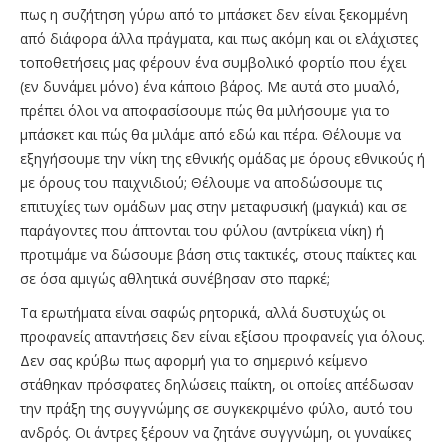
πως η συζήτηση γύρω από το μπάσκετ δεν είναι ξεκομμένη
από διάφορα άλλα πράγματα, και πως ακόμη και οι ελάχιστες
τοποθετήσεις μας φέρουν ένα συμβολικό φορτίο που έχει
(εν δυνάμει μόνο) ένα κάποιο βάρος. Με αυτά στο μυαλό,
πρέπει όλοι να αποφασίσουμε πώς θα μιλήσουμε για το
μπάσκετ και πώς θα μιλάμε από εδώ και πέρα. Θέλουμε να
εξηγήσουμε την νίκη της εθνικής ομάδας με όρους εθνικούς ή
με όρους του παιχνιδιού; Θέλουμε να αποδώσουμε τις
επιτυχίες των ομάδων μας στην μεταφυσική (μαγκιά) και σε
παράγοντες που άπτονται του φύλου (αντρίκεια νίκη) ή
προτιμάμε να δώσουμε βάση στις τακτικές, στους παίκτες και
σε όσα αμιγώς αθλητικά συνέβησαν στο παρκέ;
Τα ερωτήματα είναι σαφώς ρητορικά, αλλά δυστυχώς οι
προφανείς απαντήσεις δεν είναι εξίσου προφανείς για όλους.
Δεν σας κρύβω πως αφορμή για το σημερινό κείμενο
στάθηκαν πρόσφατες δηλώσεις παίκτη, οι οποίες απέδωσαν
την πράξη της συγγνώμης σε συγκεκριμένο φύλο, αυτό του
ανδρός. Οι άντρες ξέρουν να ζητάνε συγγνώμη, οι γυναίκες