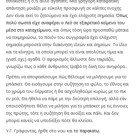
εθνικιστές ή ο,τι άλλο αγαπάτε; Μια γρήγορη καταφατική
απάντηση μοιάζει με εύκολη προσφυγή σε κάλπες ενοχής.
Δεν είναι εκεί το ζητούμενο και έχει ελάχιστη σημασία.
Όπως
πολύ σωστά είχε αναφέρει ο Λεό σε εξαιρετικό κείμενο του
μέσα στο καταχείμωνο,
και όπως τόση ώρα προσπαθώ μάταια
να τεκμηριώσω, το ποιόν του συγγραφέα έχει ελάχιστη
σημασία μπροστά στην διακίνηση ιδεών και σημείων. Το ίδιο
και τα κίνητρα, τα οποία μπορεί να είναι απολύτως τίμια και
(γιατί οχι;) αγαθά. O αφορισμός άλλωστε δεν ταιριάζει,
γνωρίζω πως ο κάθε άνθρωπος τραβά τη δική του ανηφόρα...
Πρέπει να αποφασίσουμε πώς θέλουμε να μιλήσουμε για το
μπάσκετ. Θα εισάγουμε στην συζήτηση το φύλο, το έθνος και
το χρώμα του δέρματος ή θα ασχοληθούμε κυρίως με το πικ
εν ρολ; Θα ήθελα να πάμε με την δεύτερη επιλογή, αλλά εάν
οποιοσδήποτε θέλει να μιλήσει για το μπάσκετ με τις έννοιες
της πρώτης, τότε η συζήτηση θα ανοίξει και πάλι. Και δεν
μπορεί κανείς να υποδείξει πότε θα κλείσει.
Υ.Γ. Γράφοντας, ήρθε στο νου και
το παρακατω.