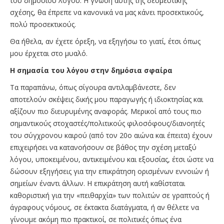
του δημόσιου λόγου. Η γνώση αυτής της δεσμευτικής
σχέσης, θα έπρεπε να κανονικά να μας κάνει προσεκτικούς,
πολύ προσεκτικούς.
Θα ήθελα, αν έχετε όρεξη, να εξηγήσω το γιατί, έτσι όπως
μου έρχεται στο μυαλό.
Η σημασία του λόγου στην δημόσια σφαίρα
Τα παραπάνω, όπως σίγουρα αντιλαμβάνεστε, δεν
αποτελούν σκέψεις δικής μου παραγωγής ή ιδιοκτησίας και
αξίζουν πιο διευρυμένης αναφοράς. Μερικοί από τους πιο
σημαντικούς στοχαστές/πολιτικούς φιλοσόφους/διανοητές
του σύγχρονου καιρού (από τον 20ο αιώνα και έπειτα) έχουν
επιχειρήσει να κατανοήσουν σε βάθος την σχέση μεταξύ
λόγου, υποκειμένου, αντικειμένου και εξουσίας, έτσι ώστε να
δώσουν εξηγήσεις για την επικράτηση ορισμένων εννοιών ή
σημείων έναντι άλλων. Η επικράτηση αυτή καθίσταται
καθοριστική για την «πειθαρχία» των πολιτών σε γραπτούς ή
άγραφους νόμους, σε έκτακτα διατάγματα, ή αν θέλετε να
γίνουμε ακόμη πιο πρακτικοί, σε πολιτικές όπως ένα