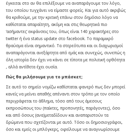
έγκειται στο αν θα επιλέξουμε να αναπαράγουμε τον λόγο,
του οποίου τυγχάνει να είμαστε φορείς. Και για αυτό ακριβώς
θα κριθούμε, με την κριτική επάνω στον δημόσιο λόγο να
καθίσταται απαραίτητη, ακόμη και στις θεωρητικά πιο
‘ασήμαντες’ εκφάνσεις του, όπως είναι 140 χαρακτήρες στο
twitter ή ένα status update στο facebook. Το παραμικρό
θραύσμα είναι σημαντικό. Τα στερεότυπα και οι διαχωρισμοί
αναπαράγονται ανεξάρτητα από εμάς και συνεχώς, συνεπώς η
όλη ιστορία δεν έχει να κάνει σε τίποτα με πολιτική ορθότητα
, αλλά αντίθετα έχει ουσία.
Πώς θα μιλήσουμε για το μπάσκετ;
Σε αυτό το σημείο νομίζω καθίσταται φανερό πως δεν μπορεί
κανείς να μείνει απαθής απέναντι στον τρόπο με τον οποίο
περιγράφεται το άθλημα, τόσο από τους άμεσους
εκπροσώπους του (παίκτες, προπονητές, παράγοντες), όσο
και από όσους (ανα)μεταδίδουν και αναπαριστούν τα
δρώμενα που σχετίζονται με αυτό. Τόσο οι δημοσιογράφοι,
όσο και εμείς οι μπλόγκερς, οφείλουμε να αναγνωρίσουμε