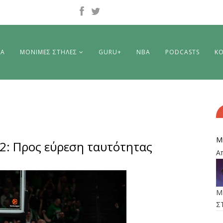
ΡΑ
ΜΟΝΙΜΕΣ ΣΤΗΛΕΣ
GURU+
NBA
PODCASTS
ΚΟ
M
-2: Προς εύρεση ταυτότητας
Α
M
Σ