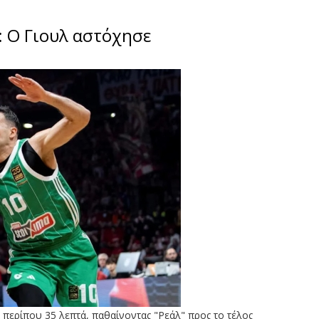
: Ο Γιουλ αστόχησε
 περίπου 35 λεπτά, παθαίνοντας "Ρεάλ" προς το τέλος