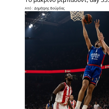
Από :
Δημήτρης Bούρδας