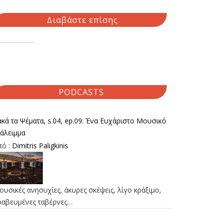
Διαβάστε επίσης
PODCASTS
κά τα Ψέματα, s.04, ep.09: Ένα Ευχάριστο Μουσικό
ιάλειμμα
πό :
Dimitris Paligkinis
υσικές ανησυχίες, άκυρες σκέψεις, λίγο κράξιμο,
ραβευμένες ταβέρνες…