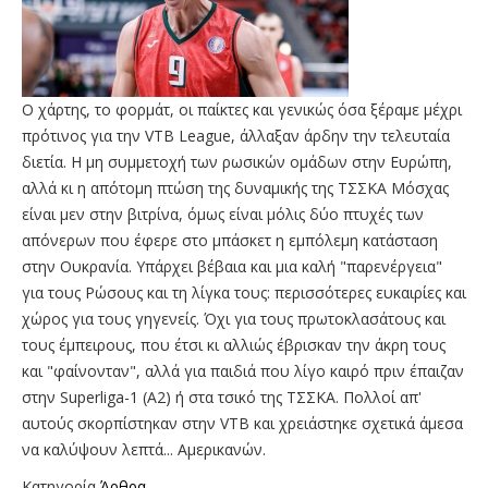
Ο χάρτης, το φορμάτ, οι παίκτες και γενικώς όσα ξέραμε μέχρι
πρότινος για την VTB League, άλλαξαν άρδην την τελευταία
διετία. Η μη συμμετοχή των ρωσικών ομάδων στην Ευρώπη,
αλλά κι η απότομη πτώση της δυναμικής της ΤΣΣΚΑ Μόσχας
είναι μεν στην βιτρίνα, όμως είναι μόλις δύο πτυχές των
απόνερων που έφερε στο μπάσκετ η εμπόλεμη κατάσταση
στην Ουκρανία. Υπάρχει βέβαια και μια καλή "παρενέργεια"
για τους Ρώσους και τη λίγκα τους: περισσότερες ευκαιρίες και
χώρος για τους γηγενείς. Όχι για τους πρωτοκλασάτους και
τους έμπειρους, που έτσι κι αλλιώς έβρισκαν την άκρη τους
και "φαίνονταν", αλλά για παιδιά που λίγο καιρό πριν έπαιζαν
στην Superliga-1 (A2) ή στα τσικό της ΤΣΣΚΑ. Πολλοί απ'
αυτούς σκορπίστηκαν στην VTB και χρειάστηκε σχετικά άμεσα
να καλύψουν λεπτά... Αμερικανών.
Κατηγορία
Άρθρα