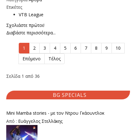
Ετικέτες
VTB League
Σχολιάστε πρώτοι!
Διαβάστε περισσότερα...
1
2
3
4
5
6
7
8
9
10
Επόμενο
Τέλος
Σελίδα 1 από 36
BG SPECIALS
Mini Mamba stories - με τον Ντρου Γκάουντλοκ
Από :
Ευάγγελος Στελλάκης