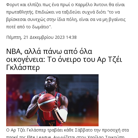
Φορντ και ελπίζει πως ένα πρωί ο Καρμέλο Άντονι θα είναι
πρωταθλητής. Επιδιώκει να ταξιδεύει συχνά διότι "το να
βρίσκεσαι συνεχώς στην ίδια πόλη, είναι σα να μη βγαίνεις
ποτέ από το δωμάτιο".
Πέμπτη, 21 Δεκεμβρίου 2023 14:38
ΝΒΑ, αλλά πάνω από όλα
οικογένεια: Το όνειρο του Αρ Τζέι
Γκλάσπερ
Ο Αρ Τζέι Γκλάσπερ τραβάει κάθε Σάββατο την προσοχή στα
παρκέ της Elite League. Αγωνίζεται στον Χαρίλαο Τρικούπη,