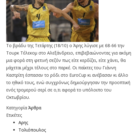
Το βράδυ της Τετάρτης (18/10) ο Άρης λύγισε με 68-66 την
Τουρκ Τέλεκομ στο Αλεξάνδρειο, επιβεβαιώνοντας για ακόμη
μια φορά στη φετινή σεζόν πως είτε κερδίζει, είτε χάνει, θα
μάχεται μέχρι τέλους στο παρκέ. Οι παίκτες του Γιάννη
Καστρίτη έσπασαν το ρόδι στο EuroCup κι ανέβασαν κι άλλο
το ηθικό τους, ενώ συγχρόνως δημιούργησαν την προοπτική
ενός τρομερού σερί σε ο,τι αφορά το υπόλοιπο του
Οκτωβρίου.
Κατηγορία
Άρθρα
Ετικέτες
Αρης
Τολιόπουλος