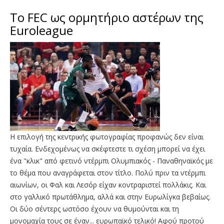
Το FEC ως ορμητήριο αστέρων της
Euroleague
Η επιλογή της κεντρικής φωτογραφίας προφανώς δεν είναι
τυχαία. Ενδεχομένως να σκέφτεστε τι σχέση μπορεί να έχει
ένα "κλικ" από φετινό ντέρμπι Ολυμπιακός - Παναθηναϊκός με
το θέμα που αναγράφεται στον τίτλο. Πολύ πριν τα ντέρμπι
αιωνίων, οι Φαλ και Λεσόρ είχαν κοντραριστεί πολλάκις. Και
στο γαλλικό πρωτάθλημα, αλλά και στην Ευρωλίγκα βεβαίως.
Οι δύο σέντερς ωστόσο έχουν να θυμούνται και τη
μονομαχία τους σε έναν... ευρωπαϊκό τελικό! Αφού προτού