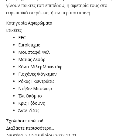
γίνουν παίκτες τοπ επιπέδου, η αφετηρία τους στο
ευρωπαϊκό στερέωμα, ήταν περίπου κοινή.
Κατηγορία
Αφιερώματα
Ετικέτες
FEC
Euroleague
Μουσταφά Φαλ
Ματίας Λεσόρ
Κόντι ΜίλερΜακιντάιρ
Γιοχάνες Φόγκτμαν
Ρόκας Γκιεντράιτις
Ντέβιν Μπούκερ
Έλι Οκόμπο
Κρις Τζόουνς
Άντε Ζίζιτς
Σχολιάστε πρώτοι!
Διαβάστε περισσότερα...
Δευτέρα, 27 Νοεμβρίου 2023 11:21