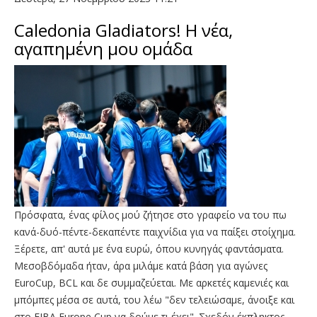
Caledonia Gladiators! H νέα,
αγαπημένη μου ομάδα
Πρόσφατα, ένας φίλος μού ζήτησε στο γραφείο να του πω
κανά-δυό-πέντε-δεκαπέντε παιχνίδια για να παίξει στοίχημα.
Ξέρετε, απ' αυτά με ένα ευρώ, όπου κυνηγάς φαντάσματα.
Μεσοβδόμαδα ήταν, άρα μιλάμε κατά βάση για αγώνες
EuroCup, BCL και δε συμμαζεύεται. Με αρκετές καμενιές και
μπόμπες μέσα σε αυτά, του λέω "δεν τελειώσαμε, άνοιξε και
στο FIBA Europe Cup να δούμε τι έχει". Σχεδόν έκπληκτος