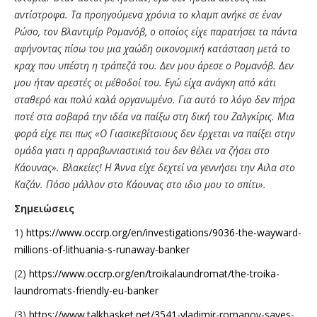
αντίστροφα. Τα προηγούμενα χρόνια το κλαμπ ανήκε σε έναν
Ρώσο, τον Βλαντιμίρ Ρομανόβ, ο οποίος είχε παρατήσει τα πάντα
αφήνοντας πίσω του μια χαώδη οικονομική κατάσταση μετά το
κραχ που υπέστη η τράπεζά του. Δεν μου άρεσε ο Ρομανόβ. Δεν
μου ήταν αρεστές οι μέθοδοί του. Εγώ είχα ανάγκη από κάτι
σταθερό και πολύ καλά οργανωμένο. Για αυτό το λόγο δεν πήρα
ποτέ στα σοβαρά την ιδέα να παίξω στη δική του Ζαλγκίρις. Μια
φορά είχε πει πως «Ο Γιασικεβίτσιους δεν έρχεται να παίξει στην
ομάδα γιατι η αρραβωνιαστικιά του δεν θέλει να ζήσει στο
Κάουνας». Βλακείες! Η Άννα είχε δεχτεί να γεννήσει την Αιλα στο
Καζάν. Πόσο μάλλον στο Κάουνας στο ιδιο μου το σπίτι».
Σημειώσεις
1)
https://www.occrp.org/en/investigations/9036-the-wayward-
millions-of-lithuania-s-runaway-banker
(2)
https://www.occrp.org/en/troikalaundromat/the-troika-
laundromats-friendly-eu-banker
(3)
https://www.talkbasket.net/3541-vladimir-romanov-saves-