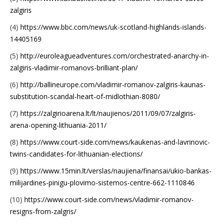
zalgiris
(4)
https://www.bbc.com/news/uk-scotland-highlands-islands-
14405169
(5)
http://euroleagueadventures.com/orchestrated-anarchy-in-
zalgiris-vladimir-romanovs-brilliant-plan/
(6)
http://ballineurope.com/vladimir-romanov-zalgiris-kaunas-
substitution-scandal-heart-of-midlothian-8080/
(7)
https://zalgirioarena.lt/lt/naujienos/2011/09/07/zalgiris-
arena-opening-lithuania-2011/
(8)
https://www.court-side.com/news/kaukenas-and-lavrinovic-
twins-candidates-for-lithuanian-elections/
(9)
https://www.15min.lt/verslas/naujiena/finansai/ukio-bankas-
milijardines-pinigu-plovimo-sistemos-centre-662-1110846
(10)
https://www.court-side.com/news/vladimir-romanov-
resigns-from-zalgris/