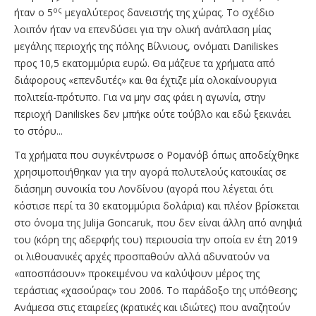
ος
ήταν ο 5
μεγαλύτερος δανειστής της χώρας. Το σχέδιο
λοιπόν ήταν να επενδύσει για την ολική ανάπλαση μίας
μεγάλης περιοχής της πόλης Βίλνιους, ονόματι Daniliskes
προς 10,5 εκατομμύρια ευρώ. Θα μάζευε τα χρήματα από
διάφορους «επενδυτές» και θα έχτιζε μία ολοκαίνουργια
πολιτεία-πρότυπο. Για να μην σας φάει η αγωνία, στην
περιοχή Daniliskes δεν μπήκε ούτε τούβλο και εδώ ξεκινάει
το στόρυ...
Τα χρήματα που συγκέντρωσε ο Ρομανόβ όπως αποδείχθηκε
χρησιμοποιήθηκαν για την αγορά πολυτελούς κατοικίας σε
διάσημη συνοικία του Λονδίνου (αγορά που λέγεται ότι
κόστισε περί τα 30 εκατομμύρια δολάρια) και πλέον βρίσκεται
στο όνομα της Julija Goncaruk, που δεν είναι άλλη από ανηψιά
του (κόρη της αδερφής του) περιουσία την οποία εν έτη 2019
οι λιθουανικές αρχές προσπαθούν αλλά αδυνατούν να
«αποσπάσουν» προκειμένου να καλύψουν μέρος της
τεράστιας «χασούρας» του 2006. Το παράδοξο της υπόθεσης;
Ανάμεσα στις εταιρείες (κρατικές και ιδιώτες) που αναζητούν