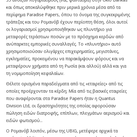
και όπως αποκαλύφθηκε πριν μερικά χρόνια μέσα από τα
περίφημα Paradise Papers, όπου το όνομα της συγκεκριμένης
τράπεζας και του Ρομανόβ έχουν περίοπτη θέση, όλοι αυτοί
οι λογαριασμοί χρησιμοποιήθηκαν ως πλυντήριο για
μεταφορές τεράστιων ποσών με το πρόσχημα κερδών από
ανύπαρκτες εμπορικές συναλλαγές. Το «πλυντήριο» αυτό
χρησιμοποιούσαν ολιγάρχες επιχειρηματίες, μεγιστάνες,
εγκληματίες, προκειμένου να παρακάμψουν φόρους και να
μεταφέρουν χρήματα από τη Ρωσία (και αλλού) αλλά και για
τη νομιμοποίηση κεφαλαίων.
Θέλετε ορισμένα παραδείγματα από τις «εταιρείες» από τις
οποίες προέρχονταν τα κέρδη; Μία από τις βασικές εταιρείες
που αναφέρονται στα Paradise Papers ήταν η Quantus
Division Ltd, οι δραστηριότητες της οποίας αφορούσαν
πώληση ειδών διατροφής, επίπλων, πλεγμάτων αερισμού και
ειδών φωτισμού...
Ο Ρομανόβ λοιπόν, μέσω της UBIG, μετέφερε αρχικά τα