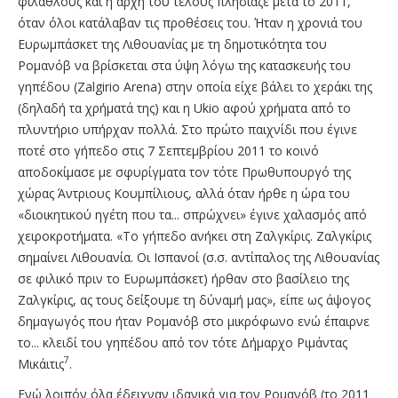
φιλάθλους και η αρχή του τέλους πλησίαζε μετά το 2011,
όταν όλοι κατάλαβαν τις προθέσεις του. Ήταν η χρονιά του
Ευρωμπάσκετ της Λιθουανίας με τη δημοτικότητα του
Ρομανόβ να βρίσκεται στα ύψη λόγω της κατασκευής του
γηπέδου (Zalgirio Arena) στην οποία είχε βάλει το χεράκι της
(δηλαδή τα χρήματά της) και η Ukio αφού χρήματα από το
πλυντήριο υπήρχαν πολλά. Στο πρώτο παιχνίδι που έγινε
ποτέ στο γήπεδο στις 7 Σεπτεμβρίου 2011 το κοινό
αποδοκίμασε με σφυρίγματα τον τότε Πρωθυπουργό της
χώρας Άντριους Κουμπίλιους, αλλά όταν ήρθε η ώρα του
«διοικητικού ηγέτη που τα... σπρώχνει» έγινε χαλασμός από
χειροκροτήματα. «Το γήπεδο ανήκει στη Ζαλγκίρις. Ζαλγκίρις
σημαίνει Λιθουανία. Οι Ισπανοί (σ.σ. αντίπαλος της Λιθουανίας
σε φιλικό πριν το Ευρωμπάσκετ) ήρθαν στο βασίλειο της
Ζαλγκίρις, ας τους δείξουμε τη δύναμή μας», είπε ως άψογος
δημαγωγός που ήταν Ρομανόβ στο μικρόφωνο ενώ έπαιρνε
το... κλειδί του γηπέδου από τον τότε Δήμαρχο Ριμάντας
7
Μικάιτις
.
Ενώ λοιπόν όλα έδειχναν ιδανικά για τον Ρομανόβ (το 2011