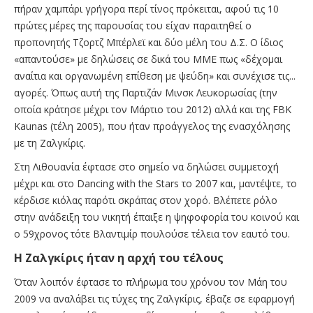
πήραν χαμπάρι γρήγορα περί τίνος πρόκειται, αφού τις 10
πρώτες μέρες της παρουσίας του είχαν παραιτηθεί ο
προπονητής Τζορτζ Μπέρλεϊ και δύο μέλη του Δ.Σ. Ο ίδιος
«απαντούσε» με δηλώσεις σε δικά του ΜΜΕ πως «δέχομαι
αναίτια και οργανωμένη επίθεση με ψεύδη» και συνέχισε τις...
αγορές. Όπως αυτή της Παρτιζάν Μινσκ Λευκορωσίας (την
οποία κράτησε μέχρι τον Μάρτιο του 2012) αλλά και της FBK
Kaunas (τέλη 2005), που ήταν προάγγελος της ενασχόλησης
με τη Ζαλγκίρις.
Στη Λιθουανία έφτασε στο σημείο να δηλώσει συμμετοχή
μέχρι και στο Dancing with the Stars το 2007 και, μαντέψτε, το
κέρδισε κιόλας παρότι σκράπας στον χορό. Βλέπετε ρόλο
στην ανάδειξη του νικητή έπαιξε η ψηφοφορία του κοινού και
ο 59χρονος τότε Βλαντιμίρ πουλούσε τέλεια τον εαυτό του.
Η Ζαλγκίρις ήταν η αρχή του τέλους
Όταν λοιπόν έφτασε το πλήρωμα του χρόνου τον Μάη του
2009 να αναλάβει τις τύχες της Ζαλγκίρις, έβαζε σε εφαρμογή