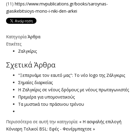
(11)
https://www.mvpublications.gr/books/saroynas-
giasikebitsioys-mono-i-niki-den-arkei
Κατηγορία
Άρθρα
Ετικέτες
Ζαλγκίρις
Σχετικά Άρθρα
"Ξεπερνάμε τον εαυτό μας": Το νέο logo της Ζάλγκιρις
Σημαίες διαρκείας
Η Ζαλγκίρις σε νέους δρόμους με νέους πρωταγωνιστές
Πρεμιέρα για υπομονετικούς
Τα μυστικά του πράσινου τρένου
Περισσότερα σε αυτή την κατηγορία:
« Η ασφαλής επιλογή
Κόνιαρη
Τελικοί BSL: Εφές - Φενέρμπαχτσε »