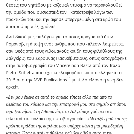
θέσεις του γηπέδου με κάζουαλ ντύσιμο να παρακολουθεί
την ομάδα που ουσιαστικά τον... κατέστρεψε λόγω των
πρακτικών του και την άφησε υπερχρεωμένη στα κρύα του
λουτρού πριν έξι χρόνια!
Αντί δικού μας επιλόγου για το ποιος πραγματικά ήταν
Ρομανόβ, η άποψη ενός ανθρώπου που -πλέον- λατρεύεται
σαν Θεός από τους Λιθουανούς και δη τους φιλάθλους της
Ζαλγκίρις, του Σαρούνας Γιασικέβιτσιους, οπως καταγράφηκε
στην αυτοβιογραφία του Vincere non Basta από τον Ιταλό
Pietro Scibetta που έχει κυκλοφορήσει και στα ελληνικά το
11
2015 από την MVP Publications
με τίτλο «Μόνο η νίκη δεν
αρκεί».
«
Δεν μου έμενε σε αυτό το σημείο τίποτε άλλο πια από το
κλείσιμο του κύκλου και την επιστροφή μου στο σημείο απ’ όπου
είχα ξεκινήσει. Στη Λιθουανία, στη Ζαλγκίρις»
γράφει στο
τελευταίο κεφάλαιο της αυτοβιογραφίας.
«Μεταξύ εμού και της
πρώτης ομάδας της καρδιάς μου υπήρχε πάντα μια μπερδεμένη
ιστορία. Όταν αυτοί με ήθελαν, εγώ δεν ήθελα αυτούς και