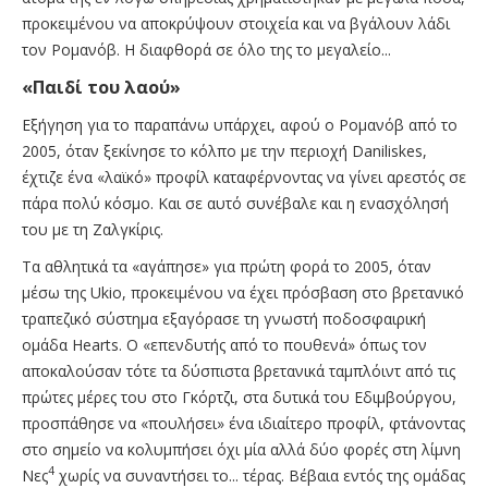
προκειμένου να αποκρύψουν στοιχεία και να βγάλουν λάδι
τον Ρομανόβ. Η διαφθορά σε όλο της το μεγαλείο...
«Παιδί του λαού»
Εξήγηση για το παραπάνω υπάρχει, αφού ο Ρομανόβ από το
2005, όταν ξεκίνησε το κόλπο με την περιοχή Daniliskes,
έχτιζε ένα «λαϊκό» προφίλ καταφέρνοντας να γίνει αρεστός σε
πάρα πολύ κόσμο. Και σε αυτό συνέβαλε και η ενασχόλησή
του με τη Ζαλγκίρις.
Τα αθλητικά τα «αγάπησε» για πρώτη φορά το 2005, όταν
μέσω της Ukio, προκειμένου να έχει πρόσβαση στο βρετανικό
τραπεζικό σύστημα εξαγόρασε τη γνωστή ποδοσφαιρική
ομάδα Hearts. Ο «επενδυτής από το πουθενά» όπως τον
αποκαλούσαν τότε τα δύσπιστα βρετανικά ταμπλόιντ από τις
πρώτες μέρες του στο Γκόρτζι, στα δυτικά του Εδιμβούργου,
προσπάθησε να «πουλήσει» ένα ιδιαίτερο προφίλ, φτάνοντας
στο σημείο να κολυμπήσει όχι μία αλλά δύο φορές στη λίμνη
4
Νες
χωρίς να συναντήσει το... τέρας. Βέβαια εντός της ομάδας