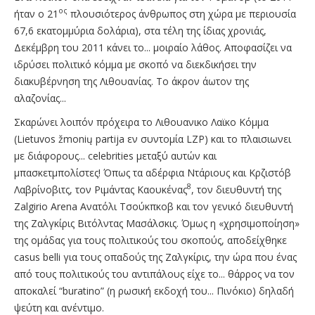
ος
ήταν ο 21
πλουσιότερος άνθρωπος στη χώρα με περιουσία
67,6 εκατομμύρια δολάρια), στα τέλη της ίδιας χρονιάς,
Δεκέμβρη του 2011 κάνει το... μοιραίο λάθος. Αποφασίζει να
ιδρύσει πολιτικό κόμμα με σκοπό να διεκδικήσει την
διακυβέρνηση της Λιθουανίας. Το άκρον άωτον της
αλαζονίας...
Σκαρώνει λοιπόν πρόχειρα το Λιθουανικο Λαϊκο Κόμμα
(Lietuvos žmonių partija εν συντομία LZP) και το πλαισιωνει
με διάφορους... celebrities μεταξύ αυτών και
μπασκετμπολίστες! Όπως τα αδέρφια Ντάριους και Κρζιστόβ
8
Λαβρίνοβιτς, τον Ριμάντας Καουκένας
, τον διευθυντή της
Zalgirio Arena Ανατόλι Τσούκπκοβ και τον γενικό διευθυντή
της Ζαλγκίρις Βιτόλντας Μασάλσκις. Όμως η «χρησιμοποίηση»
της ομάδας για τους πολιτικούς του σκοπούς, αποδείχθηκε
casus belli για τους οπαδούς της Ζαλγκίρις, την ώρα που ένας
από τους πολιτικούς του αντιπάλους είχε το... θάρρος να τον
αποκαλεί “buratino” (η ρωσική εκδοχή του... Πινόκιο) δηλαδή
ψεύτη και ανέντιμο.