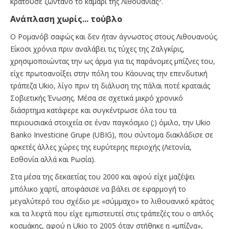
κρατούσε ζωντανό το καμάρι της Λιθουανίας
.
Ανάπλαση χωρίς... τούβλο
Ο Ρομανόβ σαφώς και δεν ήταν άγνωστος στους Λιθουανούς.
Είκοσι χρόνια πριν αναλάβει τις τύχες της Ζαλγκίρις,
χρησιμοποιώντας την ως άρμα για τις παράνομες μπίζνες του,
είχε πρωτοανοίξει στην πόλη του Κάουνας την επενδυτική
τράπεζα Ukio, λίγο πριν τη διάλυση της πάλαι ποτέ κραταιάς
Σοβιετικής Ένωσης. Μέσα σε σχετικά μικρό χρονικό
διάσρτημα κατάφερε και συγκέντρωσε όλα του τα
περιουσιακά στοιχεία σε έναν παγκόσμιο (;) όμιλο, την Ukio
Banko Investicine Grupe (UBIG), που σύντομα διακλάδισε σε
αρκετές άλλες χώρες της ευρύτερης περιοχής (Λετονία,
Εσθονία αλλά και Ρωσία).
Στα μέσα της δεκαετίας του 2000 και αφού είχε μαζέψει
μπόλικο χαρτί, αποφάσισε να βάλει σε εφαρμογή το
μεγαλύτερό του σχέδιο με «σύμμαχο» το λιθουανικό κράτος
και τα λεφτά που είχε εμπιστευτεί στις τράπεζές του ο απλός
κοσμάκης, αφού η Ukio το 2005 όταν στήθηκε η «μπίζνα»,