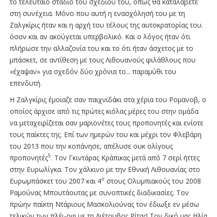
το τελευταίο στάδιο του σχεδίου του, όπως θα καταλάβετε
στη συνέχεια. Μόνο που αυτή η ενασχόλησή του με τη
Ζαλγκίρις ήταν και η αρχή του τέλους της αυτοκρατορίας του.
όσον και αν ακούγεται υπερβολικό. Και ο λόγος ήταν ότι
πλήρωσε την αλλαζονία του και το ότι ήταν άσχετος με το
μπάσκετ, σε αντίθεση με τους Λιθουανούς φιλάθλους που
«έχαψαν» για σχεδόν δύο χρόνια το... παραμύθι του
επενδυτή.
Η Ζαλγκίρις έμοιαζε σαν παιχνιδάκι στα χέρια του Ρομανοβ, ο
οποίος άρχισε από τις πρώτες κιόλας μέρες του στην ομάδα
να μεταχειρίζεται σαν μαριονέτες τους προπονητές και ενίοτε
τους παίκτες της. Επί των ημερών του και μέχρι τον Φλεβάρη
του 2013 που την κοπάνησε, απέλυσε ουκ ολίγους
5
προπονητές
. Τον Γκιντάρας Κράπικας μετά από 7 σερί ήττες
στην Ευρωλίγκα. Τον χάλκινο με την Εθνική Λιθουανίας στο
ο
Ευρωμπάσκετ του 2007 και 4
στους Ολυμπιακούς του 2008
Ραμούνας Μπουτάουτας με συνοπτικές διαδικασίες. Τον
πρώην παίκτη Ντάριους Μασκολιούνας τον έδιωξε εν μέσω
τελικών των πλέι-οφ με τη Λιέτουβος Ρίτας! Τον δικό μας Ηλία