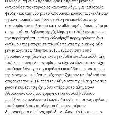
Ο ίδιος ο Ρομανόβ προσπάθησε τις πρώτες μέρες να
αντικρούσει τις κατηγορίες, κάνοντας λόγω για «ασύστολα
ψεύδη» και κατηγόρησε το λιθουανικό κράτος πως «έκλεισαν
τη μόνη τράπεζα που ήταν σε θέση να επενδύσει στην
οικονομία, τον πολιτισμό και τον αθλητισμό», όπως ανέφερε
σε γραπτή του δήλωση. Αρχές Μάρτη του 2013 ανακοινωσε
10
την παραίτησή του από τη Ζαλγκίρις
παραχωρώντας άνευ
αντίτιμου της μετοχές σε παλιούς παίκτες της ομάδας. Δύο
μήνες αργότερα, Μάη του 2013... εξαφανίστηκε από
προσώπου γης (δεν είχε ακόμη εκδοθεί ένταλμα σύλληψής
του) και η μόνη πληροφορία που είχε να κάνει με την τύχη
του έκανε λόγο για «εγκεφαλικό επεισόδιο σε νοσοκομείο
της Μόσχας». Οι Λιθουανικές αρχές ζήτησαν την έκδοσή του
στις αρχες του 2014, αλλά τον Αύγουστο της ίδιας χρονιάς η
ρωσική κυβέρνηση όχι μόνο απέρριψε το αίτημα των
Λιθουανών, αλλά του χορήγησε και άσυλο! Καθόλου
παράξενο αν αναλογιστεί κανείς ότι ανάμεσα στους... φίλους
του Ρομανόβ συγκαταλέγεται όπως αναφέρουν
δημοσιεύματα ο Ρώσος πρόεδρος Βλαντιμίρ Πούτιν και ο