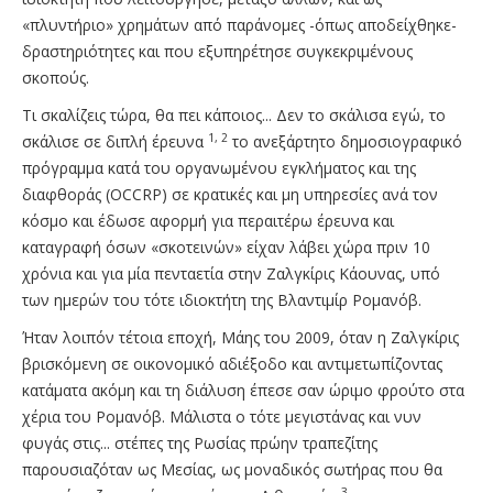
«πλυντήριο» χρημάτων από παράνομες -όπως αποδείχθηκε-
δραστηριότητες και που εξυπηρέτησε συγκεκριμένους
σκοπούς.
Τι σκαλίζεις τώρα, θα πει κάποιος... Δεν το σκάλισα εγώ, το
1, 2
σκάλισε σε διπλή έρευνα
το ανεξάρτητο δημοσιογραφικό
πρόγραμμα κατά του οργανωμένου εγκλήματος και της
διαφθοράς (OCCRP) σε κρατικές και μη υπηρεσίες ανά τον
κόσμο και έδωσε αφορμή για περαιτέρω έρευνα και
καταγραφή όσων «σκοτεινών» είχαν λάβει χώρα πριν 10
χρόνια και για μία πενταετία στην Ζαλγκίρις Κάουνας, υπό
των ημερών του τότε ιδιοκτήτη της Βλαντιμίρ Ρομανόβ.
Ήταν λοιπόν τέτοια εποχή, Μάης του 2009, όταν η Ζαλγκίρις
βρισκόμενη σε οικονομικό αδιέξοδο και αντιμετωπίζοντας
κατάματα ακόμη και τη διάλυση έπεσε σαν ώριμο φρούτο στα
χέρια του Ρομανόβ. Μάλιστα ο τότε μεγιστάνας και νυν
φυγάς στις... στέπες της Ρωσίας πρώην τραπεζίτης
παρουσιαζόταν ως Μεσίας, ως μοναδικός σωτήρας που θα
3