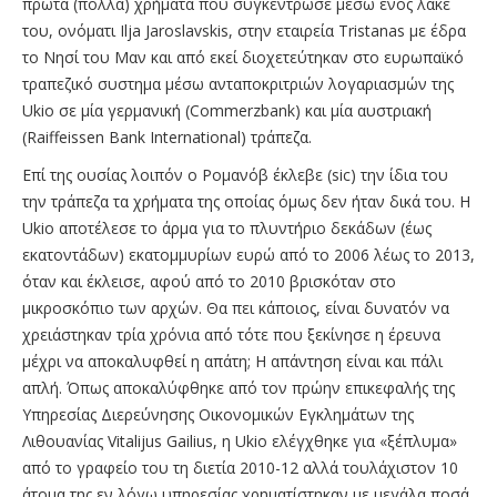
πρώτα (πολλά) χρήματα που συγκέντρωσε μέσω ενός λακέ
του, ονόματι Ilja Jaroslavskis, στην εταιρεία Tristanas με έδρα
το Νησί του Μαν και από εκεί διοχετεύτηκαν στο ευρωπαϊκό
τραπεζικό συστημα μέσω ανταποκριτριών λογαριασμών της
Ukio σε μία γερμανική (Commerzbank) και μία αυστριακή
(Raiffeissen Bank International) τράπεζα.
Επί της ουσίας λοιπόν ο Ρομανόβ έκλεβε (sic) την ίδια του
την τράπεζα τα χρήματα της οποίας όμως δεν ήταν δικά του. Η
Ukio αποτέλεσε το άρμα για το πλυντήριο δεκάδων (έως
εκατοντάδων) εκατομμυρίων ευρώ από το 2006 λέως το 2013,
όταν και έκλεισε, αφού από το 2010 βρισκόταν στο
μικροσκόπιο των αρχών. Θα πει κάποιος, είναι δυνατόν να
χρειάστηκαν τρία χρόνια από τότε που ξεκίνησε η έρευνα
μέχρι να αποκαλυφθεί η απάτη; Η απάντηση είναι και πάλι
απλή. Όπως αποκαλύφθηκε από τον πρώην επικεφαλής της
Υπηρεσίας Διερεύνησης Οικονομικών Εγκλημάτων της
Λιθουανίας Vitalijus Gailius, η Ukio ελέγχθηκε για «ξέπλυμα»
από το γραφείο του τη διετία 2010-12 αλλά τουλάχιστον 10
άτομα της εν λόγω υπηρεσίας χρηματίστηκαν με μεγάλα ποσά,