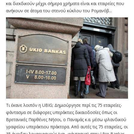
και διεκδικούν μέχρι σήμερα χρήματα είναι και εταιρείες που
ανήκουν σε άτομα του στενού κύκλου του Ρομανόβ...
Τι έκανε λοιπόν η UBIG; Δημιούργησε περί τις 75 εταιρείες-
φάντασμα σε διάφορες υπεράκτιες δικαιοδοσίες όπως οι
Βρετανικές Παρθένες Νήσοι, ο Παναμάς κ.α. μέσω ιρλανδικού
γραφείου υπεράκτιου πράκτορα. Από αυτές τις 75 εταιρείες, οι
35 άνοιξαν λογαριασμούς (ναι, φάντασμα) στην Ukio Bankas