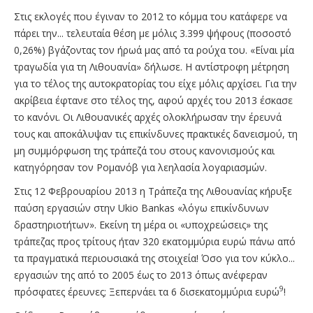
Στις εκλογές που έγιναν το 2012 το κόμμα του κατάφερε να
πάρει την... τελευταία θέση με μόλις 3.399 ψήφους (ποσοστό
0,26%) βγάζοντας τον ήρωά μας από τα ρούχα του. «Είναι μία
τραγωδία για τη Λιθουανία» δήλωσε. Η αντίστροφη μέτρηση
για το τέλος της αυτοκρατορίας του είχε μόλις αρχίσει. Για την
ακρίβεια έφτανε στο τέλος της, αφού αρχές του 2013 έσκασε
το κανόνι. Οι Λιθουανικές αρχές ολοκλήρωσαν την έρευνά
τους και αποκάλυψαν τις επικίνδυνες πρακτικές δανεισμού, τη
μη συμμόρφωση της τράπεζά του στους κανονισμούς και
κατηγόρησαν τον Ρομανόβ για λεηλασία λογαριασμών.
Στις 12 Φεβρουαρίου 2013 η Τράπεζα της Λιθουανίας κήρυξε
παύση εργασιών στην Ukio Bankas «λόγω επικίνδυνων
δραστηριοτήτων». Εκείνη τη μέρα οι «υποχρεώσεις» της
τράπεζας προς τρίτους ήταν 320 εκατομμύρια ευρώ πάνω από
τα πραγματικά περιουσιακά της στοιχεία! Όσο για τον κύκλο...
εργασιών της από το 2005 έως το 2013 όπως ανέφεραν
9
πρόσφατες έρευνες; Ξεπερνάει τα 6 δισεκατομμύρια ευρώ
!