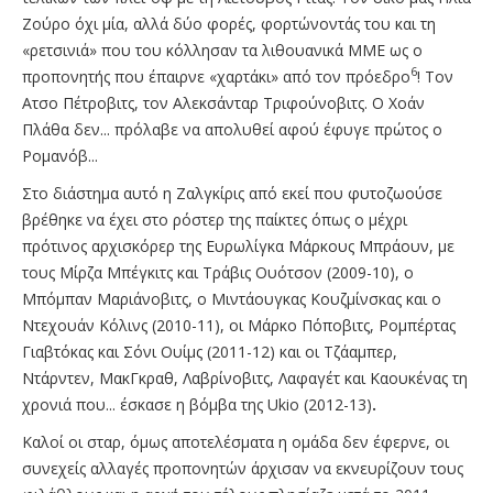
Ζούρο όχι μία, αλλά δύο φορές, φορτώνοντάς του και τη
«ρετσινιά» που του κόλλησαν τα λιθουανικά ΜΜΕ ως ο
6
προπονητής που έπαιρνε «χαρτάκι» από τον πρόεδρο
! Τον
Ατσο Πέτροβιτς, τον Αλεκσάνταρ Τριφούνοβιτς. Ο Χοάν
Πλάθα δεν... πρόλαβε να απολυθεί αφού έφυγε πρώτος ο
Ρομανόβ...
Στο διάστημα αυτό η Ζαλγκίρις από εκεί που φυτοζωούσε
βρέθηκε να έχει στο ρόστερ της παίκτες όπως ο μέχρι
πρότινος αρχισκόρερ της Ευρωλίγκα Μάρκους Μπράουν, με
τους Μίρζα Μπέγκιτς και Τράβις Ουότσον (2009-10), ο
Μπόμπαν Μαριάνοβιτς, ο Μιντάουγκας Κουζμίνσκας και ο
Ντεχουάν Κόλινς (2010-11), οι Μάρκο Πόποβιτς, Ρομπέρτας
Γιαβτόκας και Σόνι Ουίμς (2011-12) και οι Τζάαμπερ,
Ντάρντεν, ΜακΓκραθ, Λαβρίνοβιτς, Λαφαγέτ και Καουκένας τη
χρονιά που... έσκασε η βόμβα της Ukio (2012-13)
.
Καλοί οι σταρ, όμως αποτελέσματα η ομάδα δεν έφερνε, οι
συνεχείς αλλαγές προπονητών άρχισαν να εκνευρίζουν τους