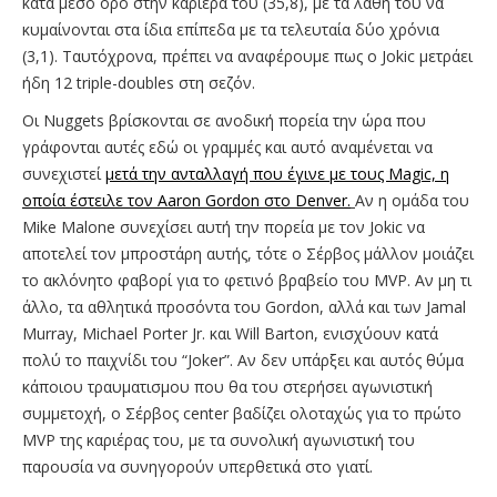
κατά μέσο όρο στην καριέρα του (35,8), με τα λάθη του να
κυμαίνονται στα ίδια επίπεδα με τα τελευταία δύο χρόνια
(3,1). Ταυτόχρονα, πρέπει να αναφέρουμε πως ο Jokic μετράει
ήδη 12 triple-doubles στη σεζόν.
Οι Nuggets βρίσκονται σε ανοδική πορεία την ώρα που
γράφονται αυτές εδώ οι γραμμές και αυτό αναμένεται να
συνεχιστεί
μετά την ανταλλαγή που έγινε με τους Magic, η
οποία έστειλε τον Aaron Gordon στο Denver.
Αν η ομάδα του
Mike Malone συνεχίσει αυτή την πορεία με τον Jokic να
αποτελεί τον μπροστάρη αυτής, τότε ο Σέρβος μάλλον μοιάζει
το ακλόνητο φαβορί για το φετινό βραβείο του MVP. Aν μη τι
άλλο, τα αθλητικά προσόντα του Gordon, αλλά και των Jamal
Murray, Michael Porter Jr. και Will Barton, ενισχύουν κατά
πολύ το παιχνίδι του “Joker”. Αν δεν υπάρξει και αυτός θύμα
κάποιου τραυματισμου που θα του στερήσει αγωνιστική
συμμετοχή, ο Σέρβος center βαδίζει ολοταχώς για το πρώτο
MVP της καριέρας του, με τα συνολική αγωνιστική του
παρουσία να συνηγορούν υπερθετικά στο γιατί.