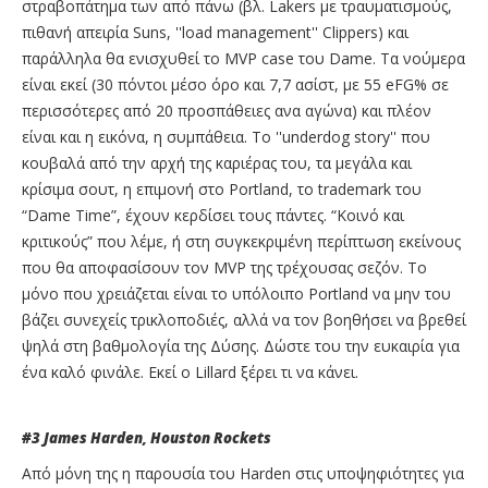
στραβοπάτημα των από πάνω (βλ. Lakers με τραυματισμούς,
πιθανή απειρία Suns, ''load management'' Clippers) και
παράλληλα θα ενισχυθεί το MVP case του Dame. Τα νούμερα
είναι εκεί (30 πόντοι μέσο όρο και 7,7 ασίστ, με 55 eFG% σε
περισσότερες από 20 προσπάθειες ανα αγώνα) και πλέον
είναι και η εικόνα, η συμπάθεια. Το ''underdog story'' που
κουβαλά από την αρχή της καριέρας του, τα μεγάλα και
κρίσιμα σουτ, η επιμονή στο Portland, το trademark του
“Dame Time”, έχουν κερδίσει τους πάντες. “Κοινό και
κριτικούς” που λέμε, ή στη συγκεκριμένη περίπτωση εκείνους
που θα αποφασίσουν τον MVP της τρέχουσας σεζόν. Το
μόνο που χρειάζεται είναι το υπόλοιπο Portland να μην του
βάζει συνεχείς τρικλοποδιές, αλλά να τον βοηθήσει να βρεθεί
ψηλά στη βαθμολογία της Δύσης. Δώστε του την ευκαιρία για
ένα καλό φινάλε. Εκεί ο Lillard ξέρει τι να κάνει.
#3
James
Harden
,
Houston
Rockets
Από μόνη της η παρουσία του Harden στις υποψηφιότητες για