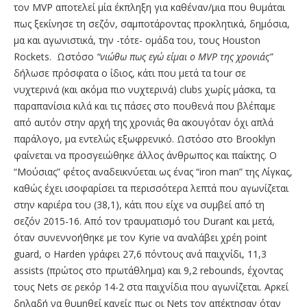
τον MVP αποτελεί μία έκπληξη για καθέναν/μια που θυμάται
πως ξεκίνησε τη σεζόν, σαμποτάροντας προκλητικά, δημόσια,
μα και αγωνιστικά, την -τότε- ομάδα του, τους Houston
Rockets. Ωστόσο
“νιώθω πως εγώ είμαι ο
MVP
της χρονιάς”
δήλωσε πρόσφατα ο ίδιος, κάτι που μετά τα tour σε
νυχτερινά (και ακόμα πιο νυχτερινά) clubs χωρίς μάσκα, τα
παραπανίσια κιλά και τις πάσες στο πουθενά που βλέπαμε
από αυτόν στην αρχή της χρονιάς θα ακουγόταν όχι απλά
παράλογο, μα εντελώς εξωφρενικό. Ωστόσο στο Brooklyn
φαίνεται να προσγειώθηκε άλλος άνθρωπος και παίκτης. Ο
“Μούσιας” φέτος αναδεικνύεται ως ένας “iron man” της Λίγκας,
καθώς έχει ισοφαρίσει τα περισσότερα λεπτά που αγωνίζεται
στην καριέρα του (38,1), κάτι που είχε να συμβεί από τη
σεζόν 2015-16. Από τον τραυματισμό του Durant και μετά,
όταν συνεννοήθηκε με τον Kyrie να αναλάβει χρέη point
guard, ο Harden γράφει 27,6 πόντους ανά παιχνίδι, 11,3
assists (πρώτος στο πρωτάθλημα) και 9,2 rebounds, έχοντας
τους Nets σε ρεκόρ 14-2 στα παιχνίδια που αγωνίζεται. Αρκεί
δηλαδή να θυμηθεί κανείς πως οι Nets τον απέκτησαν όταν