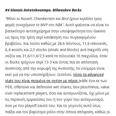
#4 Giannis Antetokounmpo, Milwaukee Bucks
“Μόνο οι Russell
, Chamberlain
και Bird
έχουν κερδίσει τρεις
φορές συνεχόμενα το MVP
στο NBA
”.
Αυτό φαίνεται να είναι το
βασικότερο αντεπιχείρημα στην υποψηφιότητα του Giannis
ως προς την τρίτη σερί κατάκτηση του συγκεκριμένου
βραβείου. Και τούτο καθώς με 28,6 πόντους, 11,6 rebounds,
6,4 assists και 2,5 stocks (steals and blocks) ανά παιχνίδι στη
σεζόν και 31,6/11,6/7,5 κατά τα τελευταία 16 παιχνίδια, όταν
οι Bucks τρέχουν σερί 13-3 και όντας πια σε απόσταση
αναπνοής από την κορυφή της Ανατολής, τα νούμερα είναι
εκεί για να την υποστηρίξουν. Ωστόσο,
τόσο τα advanced
stats του είναι πεσμένα σε σχέση με πέρσι
(κάθε ένα εκ των
PER, offensive και defensive win shares, box plus/minus, value
over replacement player), όσο και ανταγωνίζεται, όχι μόνο με
τις περσινές εμφανίσεις του ή τον γύρο του ανταγωνισμό,
όσο με τον playoff εαυτό του. Και το γεγονός αυτό ίσως
παίξει και τον βαρύτερο ρόλο στην όποια απόφαση, καθώς οι