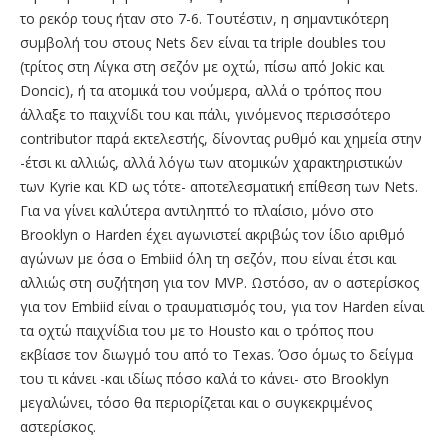
το ρεκόρ τους ήταν στο 7-6. Τουτέστιν, η σημαντικότερη
συμβολή του στους Nets δεν είναι τα triple doubles του
(τρίτος στη Λίγκα στη σεζόν με οχτώ, πίσω από Jokic και
Doncic), ή τα ατομικά του νούμερα, αλλά ο τρόπος που
άλλαξε το παιχνίδι του και πάλι, γινόμενος περισσότερο
contributor παρά εκτελεστής, δίνοντας ρυθμό και χημεία στην
-έτσι κι αλλιώς, αλλά λόγω των ατομικών χαρακτηριστικών
των Kyrie και KD ως τότε- αποτελεσματική επίθεση των Nets.
Για να γίνει καλύτερα αντιληπτό το πλαίσιο, μόνο στο
Brooklyn ο Harden έχει αγωνιστεί ακριβώς τον ίδιο αριθμό
αγώνων με όσα ο Embiid όλη τη σεζόν, που είναι έτσι και
αλλιώς στη συζήτηση για τον ΜVP. Ωστόσο, αν ο αστερίσκος
για τον Embiid είναι ο τραυματισμός του, για τον Harden είναι
τα οχτώ παιχνίδια του με το Housto και ο τρόπος που
εκβίασε τον διωγμό του από το Texas. Όσο όμως το δείγμα
του τι κάνει -και ιδίως πόσο καλά το κάνει- στο Brooklyn
μεγαλώνει, τόσο θα περιορίζεται και ο συγκεκριμένος
αστερίσκος.