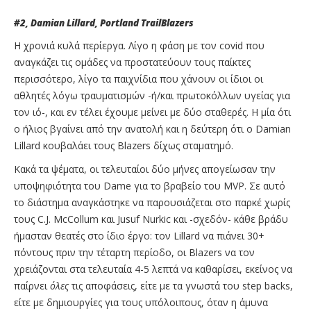
#2, Damian Lillard, Portland TrailBlazers
Η χρονιά κυλά περίεργα. Λίγο η φάση με τον covid που
αναγκάζει τις ομάδες να προστατεύουν τους παίκτες
περισσότερο, λίγο τα παιχνίδια που χάνουν οι ίδιοι οι
αθλητές λόγω τραυματισμών -ή/και πρωτοκόλλων υγείας για
τον ιό-, και εν τέλει έχουμε μείνει με δύο σταθερές. Η μία ότι
ο ήλιος βγαίνει από την ανατολή και η δεύτερη ότι ο Damian
Lillard κουβαλάει τους Blazers δίχως σταματημό.
Κακά τα ψέματα, οι τελευταίοι δύο μήνες απογείωσαν την
υποψηφιότητα του Dame για το βραβείο του MVP. Σε αυτό
το διάστημα αναγκάστηκε να παρουσιάζεται στο παρκέ χωρίς
τους C.J. McCollum και Jusuf Nurkic και -σχεδόν- κάθε βράδυ
ήμασταν θεατές στο ίδιο έργο: τον Lillard να πιάνει 30+
πόντους πριν την τέταρτη περίοδο, οι Blazers να τον
χρειάζονται στα τελευταία 4-5 λεπτά να καθαρίσει, εκείνος να
παίρνει
όλες
τις αποφάσεις, είτε με τα γνωστά του step backs,
είτε με δημιουργίες για τους υπόλοιπους, όταν η άμυνα