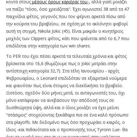
κοντά στους
μέσους όρους καριέρας του
-,
αλλά γιατί μοιάζει
να παίζει “τόσο, όσο χρειάζεται”. Έχει αγωνιστεί 38 από τα 47
παιχνίδια φέτος, γεγονός που τον φέρνει αρκετά πίσω από
την κούρσα του βραβείου, σε σχέση με το ακλόνητο φαβορί
αυτή τη στιγμή, Nikola Jokic (45). Είναι μακράν ο κινητήριος
μοχλός των Clippers φέτος, κάτι που φαίνεται από το 6,7 που
επιδίδεται στην κατηγορία των win shares.
Το PER του έχει πέσει αρκετά τα τελευταία χρόνια και φέτος
βρίσκεται στο 16,6 (θυμίζουμε πως ο Jokic μετράει στην
αντίστοιχη κατηγορία 32,7). Στα τέλη Ιανουαρίου - αρχές
Φεβρουαρίου, ο Leonard επιδιδόταν σε εξαιρετικά νούμερα
και φαινόταν πως είναι έτοιμος να διεκδικήσει το βραβείο.
Ωστόσο, σχεδόν δύο μήνες μετά, οι ανταγωνιστές του, όχι
μόνο κατάφεραν να ανεβάσουν την απόδοσή τους σε
δυσθεώρητα ύψη, αλλά και ο ίδιος μοιάζει να έχει μείνει
“στάσιμος” στοχεύοντας ξεκάθαρα πια σε ένα καλό πρόσωπο
στα playoffs. Με δεδομένο πως όσο προχωράει ο καιρός, ο
ίδιος -και πιθανότατα και ο προπονητής τους Tyronn Lue- θα
έχει το μυαλό του στο πως να εμφανιστεί στην καλύτερη