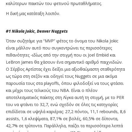
καλύτερων παικτών του φετινού πρωταθλήματος.
Η δική μας κατάταξη λοιπόν.
#1
Nikola
Jokic
,
Denver
Nuggets
Όταν συζητάμε για “MVP” φέτος το όνομα του Nikola Jokic
είναι μάλλον αυτό που συγκεντρώνει τις περισσότερες
πιθανότητες -ιδίως από την στιγμή που οι Joel Embiid και
LeBron James θα χάσουν ένα σημαντικό αριθμό παιχνιδιών.
Ο Σέρβος Αρτίστας έχει δείξει μια αξιοθαύμαστη σταθερότητα
ως τώρα στη σεζόν και οδηγεί τους Nuggets σε μια ακόμα
παρουσία τους στα playoffs, όπου φιλοδοξεί να τους φτάσει
και μέχρι τους τελικούς του NBA. Είναι ο πλέον
αποτελεσματικός παίκτης στη Λίγκα αυτή τη στιγμή, με το PER
του να φτάνει το 32,7, ενώ σχεδόν σε όλες τις κατηγορίες
επιδίδεται σε υψηλά καριέρας: 27,2 πόντοι, 11,1 rebounds, 8,6
assists, 1,6 κλεψίματα, 87,1% σε βολές, 60,5% σε δίποντα,
42,7% σε τρίποντα. Παράλληλα, παίζει τα περισσότερα λεπτά