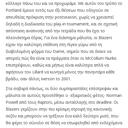
κόλλαγε πάνω του και να προχωράμε. Με αυτόν τον τρόπο το
Portland έμεινε εντός των έξι θέσεων που οδηγούν σε
απευθείας πρόκριση στην postseason, χωρίς να χρειαστεί
δηλαδή η διαδικασία του play-in tournament, και σε σχετική
απόσταση αναπνοής από την τετράδα που θα έχει το
πλεονέκτημα έδρας. Για ένα διάστημα μάλιστα, οι Blazers
είχαν την καλύτερη επίθεση στη Λίγκα γύρω από τη
διαβολεμένη φόρμα του Dame, σημείο που σε έκανε να
απορείς πώς θα είναι τα πράγματα όταν οι McCollum-Nurkic
επιστρέψουν, καθώς και μήπως είναι καλύτερα απλά να
αφήσουν τον Lillard να κυνηγά μόνος την πενηντάρα κάθε
βράδυ, σαν άλλος Iverson το 2001.
Στα σοβαρά πάντως, οι δύο συμπαραστάτες επέστρεψαν και
μάλιστα σε αυτούς προστέθηκε ο -εξαιρετικός φέτος- Norman
Powell από τους Raptors, μέσω ανταλλαγής στο deadline. Οι
Blazers γεμίζουν στην πιο κρίσιμη στροφή της κανονικής
σεζόν και μπορούν να τρέξουν ένα καλό δεύτερο μισό, που
θα φέρει το σύνολο σε θέση να επωφεληθεί από ενδεχόμενα