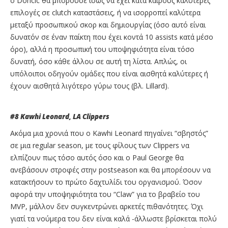
ο Doncic θα μπορούσε ίσως να έχει κατά καιρούς καλύτερες
επιλογές σε clutch καταστάσεις, ή να ισορροπεί καλύτερα
μεταξύ προσωπικού σκορ και δημιουργίας (όσο αυτό είναι
δυνατόν σε έναν παίκτη που έχει κοντά 10 assists κατά μέσο
όρο), αλλά η προσωπική του υποψηφιότητα είναι τόσο
δυνατή, όσο κάθε άλλου σε αυτή τη λίστα. Απλώς, οι
υπόλοιποι οδηγούν ομάδες που είναι αισθητά καλύτερες ή
έχουν αισθητά λιγότερο γύρω τους (βλ. Lillard).
#8
Kawhi
Leonard
,
LA
Clippers
Ακόμα μια χρονιά που ο Kawhi Leonard πηγαίνει “σβηστός”
σε μια regular season, με τους φίλους των Clippers να
ελπίζουν πως τόσο αυτός όσο και ο Paul George θα
ανεβάσουν στροφές στην postseason και θα μπορέσουν να
κατακτήσουν το πρώτο δαχτυλίδι του οργανισμού. Όσον
αφορά την υποψηφιότητα του “Claw” για το βραβείο του
MVP, μάλλον δεν συγκεντρώνει αρκετές πιθανότητες. Όχι
γιατί τα νούμερα του δεν είναι καλά -άλλωστε βρίσκεται πολύ