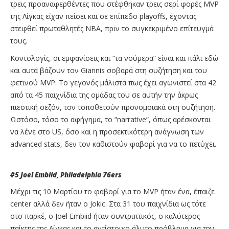
τρεις προαναφερθέντες που στέφθηκαν τρεις σερί φορές MVP
της Λίγκας είχαν πείσει και σε επίπεδο playoffs, έχοντας
στεφθεί πρωταθλητές NBA, πριν το συγκεκριμένο επίτευγμά
τους.
Κοντολογίς, οι εμφανίσεις και “τα νούμερα” είναι και πάλι εδώ
και αυτά βάζουν τον Giannis σοβαρά στη συζήτηση και του
φετινού MVP. Το γεγονός μάλιστα πως έχει αγωνιστεί στα 42
από τα 45 παιχνίδια της ομάδας του σε αυτήν την άκρως
πιεστική σεζόν, τον τοποθετούν προνομοιακά στη συζήτηση.
Ωστόσο, τόσο το αφήγημα, το “narrative”, όπως αρέσκονται
να λένε στο US, όσο και η προσεκτικότερη ανάγνωση των
advanced stats, δεν τον καθιστούν φαβορί για να το πετύχει.
#5 Joel Embiid, Philadelphia 76ers
Μέχρι τις 10 Μαρτίου το φαβορί για το MVP ήταν ένα, έπαιζε
center αλλά δεν ήταν ο Jokic. Στα 31 του παιχνίδια ως τότε
στο παρκέ, ο Joel Embiid ήταν συντριπτικός, ο καλύτερος
παίκτης της Λίγκας και το αντίστοιχο άλυτο πρόβλημα για την