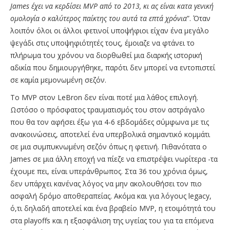
James
έχει να κερδίσει MVP
από το 2013, κι ας είναι κατα γενική
ομολογία ο καλύτερος παίκτης του αυτά τα επτά χρόνια
”. Όταν
λοιπόν όλοι οι άλλοι φετινοί υποψήφιοι είχαν ένα μεγάλο
ψεγάδι στις υποψηφιότητές τους, έμοιαζε να φτάνει το
πλήρωμα του χρόνου να διορθωθεί μια διαρκής ιστορική
αδικία που δημιουργήθηκε, παρότι δεν μπορεί να εντοπιστεί
σε καμία μεμονωμένη σεζόν.
Το MVP στον LeBron δεν είναι ποτέ μια λάθος επιλογή.
Ωστόσο ο πρόσφατος τραυματισμός του στον αστράγαλο
που θα τον αφήσει έξω για 4-6 εβδομάδες σύμφωνα με τις
ανακοινώσεις, αποτελεί ένα υπερβολικά σημαντικό κομμάτι
σε μια συμπυκνωμένη σεζόν όπως η φετινή. Πιθανότατα ο
James σε μια άλλη εποχή να πίεζε να επιστρέψει νωρίτερα -τα
έχουμε πει, είναι υπεράνθρωπος. Στα 36 του χρόνια όμως,
δεν υπάρχει κανένας λόγος να μην ακολουθήσει τον πιο
ασφαλή δρόμο αποθεραπείας. Ακόμα και για λόγους legacy,
ό,τι δηλαδή αποτελεί και ένα βραβείο MVP, η ετοιμότητά του
στα playoffs και η εξασφάλιση της υγείας του για τα επόμενα