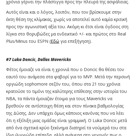
χρόνια γέρνει την πλάστιγγα προς την πλευρά της ασφάλειας.
Αυτός είναι και ο λόγος, λοιπόν, που τον βρίσκουμε στην
έκτη θέση της κλίμακας, χωρίς να αποτελεί αυτό καμία κριτική
προς την αγωνιστική αξία του. Ακόμη κι έτσι είναι όγδοος στη
λίγκα στο θορυβώδες μα ενδεικτικό +/- και πρώτος στο Real
Plus/Minus του ESPN (
Εδώ
για επεξήγηση).
#7
Luka
Doncic
,
Dallas
Mavericks
Φέτος έμοιαζε να είναι η χρονιά που ο Doncic θα θέσει τον
εαυτό του ανάμεσα στα φαβορί για το MVP. Μετά την περσινή
οργιώδη sophomore σεζόν του, όπου στα 21 του χρόνια
κρατούσε το τιμόνι της καλύτερης επίθεσης στην ιστορία του
NBA, τα πάντα έμοιαζαν έτοιμα για τους Mavericks να
βρεθούν σε αντίστοιχη θέση και στον πίνακα βαθμολογίας
της Δύσης. Δεν υπάρχει όμως κάποιος κανόνας που να λέει
ότι η εξέλιξη μιας ομάδας είναι γραμμική. Ο Luka Doncic μετά
από ένα σχετικά κρύο ξεκίνημα διατηρεί τα νούμερά του στα
ίδια ιλιγγιώδη επίπεδα, αλλά ανάμεσα στο γεγονός πως ο