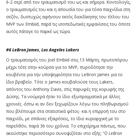
6-2 σερί από τον τραυματισμό του ως και σήμερα. Κοντολογίς,
ο τραυματισμός του και η απουσία του για τόσα παιχνίδια στη
σεζόν, δυστυχώς αφήνουν εκτός διεκδίκησης του τίτλου του
MVP των Embiid, παρά τις ισοπεδωτικές εμφανίσεις του όποτε
αυτός πάταγε το παρκέ ως τώρα.
#6
LeBron
James
,
Los
Angeles
Lakers
Ο τραυματισμός του Joel Embiid στις 13 Μάρτη, πρωτοπόρου
μέχρι τότε στην κούρσα για το MVP, πυροδότησε την
κουβέντα για την υποψηφιότητα του LeBron James για το
ίδιο βραβείο. Τότε ο James κουβαλούσε τους Lakers,
απόντος του Anthony Davis, στις παρυφές της κορυφής της
Δύσης. Τα νούμερά ήταν το ίδιο εξωπραγματικά με άλλες
χρονιές -έστω κι αν δεν ξεχωρίζουν λόγω του πληθωρισμού
που βλέπουμε στα στατιστικά φέτος- και η επιρροή του στο
παιχνίδι, με σπάνιες εξαιρέσεις, το ίδιο κυριαρχική με το
παρελθόν, παρά 36 του χρόνια. Το επιχείρημα πάντως, που
ακούστηκε περισσότερο συνοψιζόταν στο εξής: “
Ο
LeBron