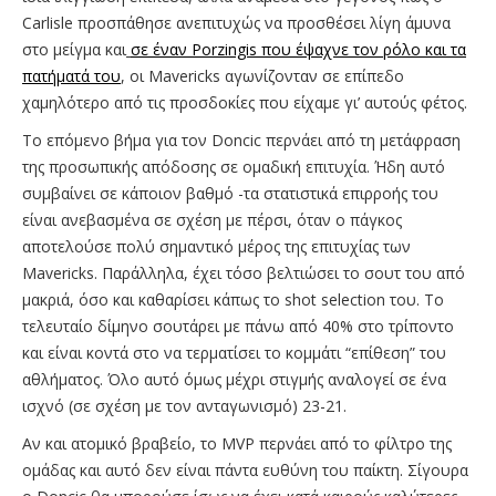
Carlisle προσπάθησε ανεπιτυχώς να προσθέσει λίγη άμυνα
στο μείγμα και
σε έναν Porzingis που έψαχνε τον ρόλο και τα
πατήματά του
, οι Mavericks αγωνίζονταν σε επίπεδο
χαμηλότερο από τις προσδοκίες που είχαμε γι’ αυτούς φέτος.
Το επόμενο βήμα για τον Doncic περνάει από τη μετάφραση
της προσωπικής απόδοσης σε ομαδική επιτυχία. Ήδη αυτό
συμβαίνει σε κάποιον βαθμό -τα στατιστικά επιρροής του
είναι ανεβασμένα σε σχέση με πέρσι, όταν ο πάγκος
αποτελούσε πολύ σημαντικό μέρος της επιτυχίας των
Mavericks. Παράλληλα, έχει τόσο βελτιώσει το σουτ του από
μακριά, όσο και καθαρίσει κάπως το shot selection του. Το
τελευταίο δίμηνο σουτάρει με πάνω από 40% στο τρίποντο
και είναι κοντά στο να τερματίσει το κομμάτι “επίθεση” του
αθλήματος. Όλο αυτό όμως μέχρι στιγμής αναλογεί σε ένα
ισχνό (σε σχέση με τον ανταγωνισμό) 23-21.
Αν και ατομικό βραβείο, το MVP περνάει από το φίλτρο της
ομάδας και αυτό δεν είναι πάντα ευθύνη του παίκτη. Σίγουρα