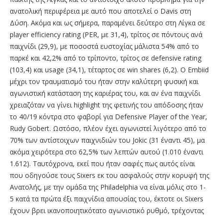
ανατολική περιφέρεια με αυτό που αποτελεί o Davis στη
Δύση. Ακόμα και ως σήμερα, παραμένει δεύτερο στη Λίγκα σε
player efficiency rating (PER, με 31,4), τρίτος σε πόντους ανά
παιχνίδι (29,9), με ποσοστά ευστοχίας μάλιστα 54% από το
παρκέ και 42,2% από το τρίποντο, τρίτος σε defensive rating
(103,4) και usage (34,1), τέταρτος σε win shares (6,2). Ο Embiid
μέχρι τον τραυματισμό του ήταν στην καλύτερη φυσική και
αγωνιστική κατάσταση της καριέρας του, και αν ένα παιχνίδι
χρειαζόταν να γίνει highlight της φετινής του απόδοσης ήταν
το 40/19 κόντρα στο φαβορί για Defensive Player of the Year,
Rudy Gobert. Ωστόσο, πλέον έχει αγωνιστεί λιγότερο από το
70% των αντίστοιχων παιχνιδιών του Jokic (31 έναντι 45), μα
ακόμα χειρότερα στο 62,5% των λεπτών αυτού (1.010 έναντι
1.612). Tαυτόχρονα, εκεί που ήταν σαφές πως αυτός είναι
που οδηγούσε τους Sixers εκ του ασφαλούς στην κορυφή της
Ανατολής, με την ομάδα της Philadelphia να είναι μόλις στο 1-
5 κατά τα πρώτα έξι παιχνίδια απουσίας του, έκτοτε οι Sixers
έχουν βρει ικανοποιητικότατο αγωνιστικό ρυθμό, τρέχοντας