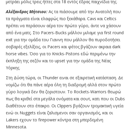
μετράει μόλις τρεις ήττες στα 18 εντός έδρας παιχνίδια της.
Αλέξανδρος Μήτσιου:
Ας τα πιάσουμε από την Ανατολή που
τα πράγματα είναι ελαφρώς πιο ξεκάθαρα. Cavs και Celtics
πρέπει να περάσουν αέρα τον πρώτο γύρο, άντε να χάσουν
από ένα ματς. Στο Pacers-Bucks μάλλον μιλαμε για first round
exit για την ομάδα του Γιαννη που μάλλον θα πυροδοτήσει
σοβαρές εξελίξεις, οι Pacers και φέτος βγάζουν ακραια dark
horse vibes. Όσο για το Knicks-Pistons εδώ περιμένω την
έκπληξη της σεζόν και το upset για την ομάδα της Νέας
Υόρκης.
Στη Δύση τώρα, οι Thunder ειναι σε εξαιρετική κατάσταση. Δε
νομίζω ότι θα πάνε αέρα όλη τη διαδρομή αλλά στον πρώτο
γύρο λογικά δεν θα ζοριστουν. Το Rockets-Warriors θεωρώ
πως θα κριθεί στα μεγάλα ονόματα και σουτ, κατι που οι Dubs
διαθέτουν στο έπακρο. Οι Clippers βγάζουν τρομακτική υγεία
ενώ οι Nuggets είναι ζαλισμενοι σαν οργανισμός, και οι
Lakers εχουν το firepower κόντρα στη μπερδεμένη
Minnesota.