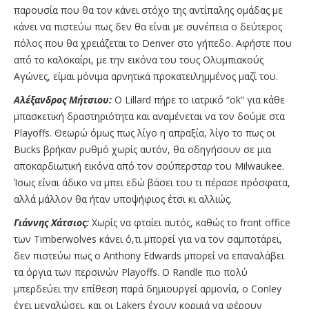
παρουσία που θα τον κάνει στόχο της αντίπαλης ομάδας με
κάνει να πιστεύω πως δεν θα είναι με συνέπεια ο δεύτερος
πόλος που θα χρειάζεται το Denver στο γήπεδο. Αφήστε που
από το καλοκαίρι, με την εικόνα του τους Ολυμπιακούς
Αγώνες, είμαι μόνιμα αρνητικά προκατειλημμένος μαζί του.
Αλέξανδρος Μήτσιου:
Ο Lillard πήρε το ιατρικό “οk” για κάθε
μπασκετική δραστηριότητα και αναμένεται να τον δούμε στα
Playoffs. Θεωρώ όμως πως λίγο η απραξία, λίγο το πως οι
Bucks βρήκαν ρυθμό χωρίς αυτόν, θα οδηγήσουν σε μια
αποκαρδιωτική εικόνα από τον σούπερσταρ του Milwaukee.
Ίσως είναι άδικο να μπει εδώ βάσει του τι πέρασε πρόσφατα,
αλλά μάλλον θα ήταν υποψήφιος έτσι κι αλλιώς.
Γιάννης Χάτσιος:
Χωρίς να φταίει αυτός, καθώς το front office
των Timberwolves κάνει ό,τι μπορεί για να τον σαμποτάρει,
δεν πιστεύω πως ο Anthony Edwards μπορεί να επαναλάβει
τα όργια των περσινών Playoffs. O Randle πιο πολύ
μπερδεύει την επίθεση παρά δημιουργεί αρμονία, ο Conley
έχει μεγαλώσει, και οι Lakers έχουν κορμιά να φέρουν