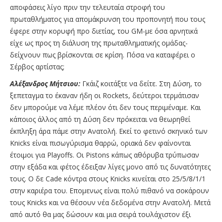
αποφάσεις λίγο πριν την τελευταία στροφή του
πρωταθλήματος για απομάκρυνση του προπονητή που τους
έφερε στην κορυφή προ διετίας, του GM-με όσα αρνητικά
είχε ως προς τη διάλυση της πρωταθληματικής ομάδας-
δείχνουν πως βρίσκονται σε κρίση. Πόσα να καταφέρει ο
Σέρβος αρτίστας;
Αλέξανδρος Μήτσιου:
Γκάιζ κοιτάξτε να δείτε. Στη Δύση, το
ξεπεταγμα το έκαναν ήδη οι Rockets, δεύτεροι τερμάτισαν
δεν μπορούμε να λέμε πλέον ότι δεν τους περιμέναμε. Και
κάποιος άλλος από τη Δύση δεν πρόκειται να θεωρηθεί
έκπληξη άρα πάμε στην Ανατολή. Εκεί το φετινό σκηνικό των
Knicks είναι πισωγύρισμα θαρρώ, οριακά δεν φαίνονται
έτοιμοι για Playoffs. Οι Pistons κάπως αθόρυβα τρύπωσαν
στην εξάδα και φέτος έδειξαν λίγες μονο από τις δυνατότητες
τους. Ο δε Cade κόντρα στους Knicks κινείται στο 25/5/8/1/1
στην καριέρα του. Επομενως είναι πολύ πιθανό να σοκάρουν
τους Knicks και να θέσουν νέα δεδομένα στην Ανατολή. Μετά
από αυτό θα μας δώσουν και μια σειρά τουλάχιστον έξι