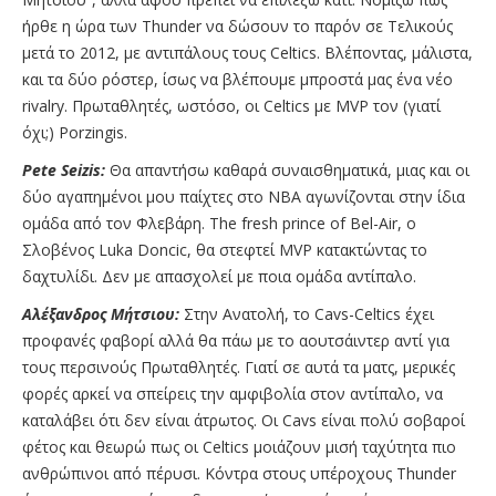
ήρθε η ώρα των Thunder να δώσουν το παρόν σε Τελικούς
μετά το 2012, με αντιπάλους τους Celtics. Βλέποντας, μάλιστα,
και τα δύο ρόστερ, ίσως να βλέπουμε μπροστά μας ένα νέο
rivalry. Πρωταθλητές, ωστόσο, οι Celtics με MVP τον (γιατί
όχι;) Porzingis.
Pete Seizis:
Θα απαντήσω καθαρά συναισθηματικά, μιας και οι
δύο αγαπημένοι μου παίχτες στο ΝΒΑ αγωνίζονται στην ίδια
ομάδα από τον Φλεβάρη. The fresh prince of Bel-Air, ο
Σλοβένος Luka Doncic, θα στεφτεί MVP κατακτώντας το
δαχτυλίδι. Δεν με απασχολεί με ποια ομάδα αντίπαλο.
Αλέξανδρος Μήτσιου:
Στην Ανατολή, το Cavs-Celtics έχει
προφανές φαβορί αλλά θα πάω με το αουτσάιντερ αντί για
τους περσινούς Πρωταθλητές. Γιατί σε αυτά τα ματς, μερικές
φορές αρκεί να σπείρεις την αμφιβολία στον αντίπαλο, να
καταλάβει ότι δεν είναι άτρωτος. Οι Cavs είναι πολύ σοβαροί
φέτος και θεωρώ πως οι Celtics μοιάζουν μισή ταχύτητα πιο
ανθρώπινοι από πέρυσι. Κόντρα στους υπέροχους Thunder