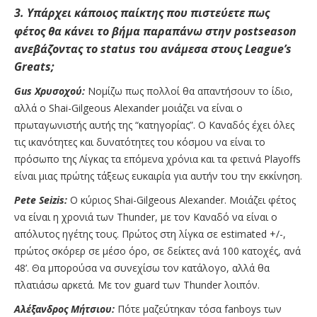
3. Υπάρχει κάποιος παίκτης που πιστεύετε πως
φέτος θα κάνει το βήμα παραπάνω στην postseason
ανεβάζοντας το status του ανάμεσα στους League’s
Greats;
Gus Χρυσοχού:
Νομίζω πως πολλοί θα απαντήσουν το ίδιο,
αλλά ο Shai-Gilgeous Alexander μοιάζει να είναι ο
πρωταγωνιστής αυτής της “κατηγορίας”. Ο Καναδός έχει όλες
τις ικανότητες και δυνατότητες του κόσμου να είναι το
πρόσωπο της Λίγκας τα επόμενα χρόνια και τα φετινά Playoffs
είναι μιας πρώτης τάξεως ευκαιρία για αυτήν του την εκκίνηση.
Pete Seizis:
O κύριος Shai-Gilgeous Alexander. Μοιάζει φέτος
να είναι η χρονιά των Thunder, με τον Καναδό να είναι ο
απόλυτος ηγέτης τους. Πρώτος στη λίγκα σε estimated +/-,
πρώτος σκόρερ σε μέσο όρο, σε δείκτες ανά 100 κατοχές, ανά
48’. Θα μπορούσα να συνεχίσω τον κατάλογο, αλλά θα
πλατιάσω αρκετά. Με τον guard των Thunder λοιπόν.
Αλέξανδρος Μήτσιου:
Πότε μαζεύτηκαν τόσα fanboys των