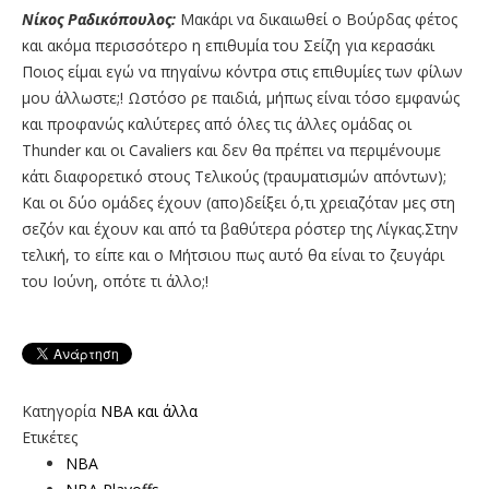
Νίκος Ραδικόπουλος:
Μακάρι να δικαιωθεί ο Βούρδας φέτος
και ακόμα περισσότερο η επιθυμία του Σείζη για κερασάκι
Ποιος είμαι εγώ να πηγαίνω κόντρα στις επιθυμίες των φίλων
μου άλλωστε;! Ωστόσο ρε παιδιά, μήπως είναι τόσο εμφανώς
και προφανώς καλύτερες από όλες τις άλλες ομάδας οι
Thunder και οι Cavaliers και δεν θα πρέπει να περιμένουμε
κάτι διαφορετικό στους Τελικούς (τραυματισμών απόντων);
Και οι δύο ομάδες έχουν (απο)δείξει ό,τι χρειαζόταν μες στη
σεζόν και έχουν και από τα βαθύτερα ρόστερ της Λίγκας.Στην
τελική, το είπε και ο Μήτσιου πως αυτό θα είναι το ζευγάρι
του Ιούνη, οπότε τι άλλο;!
Κατηγορία
NBA και άλλα
Ετικέτες
NBA