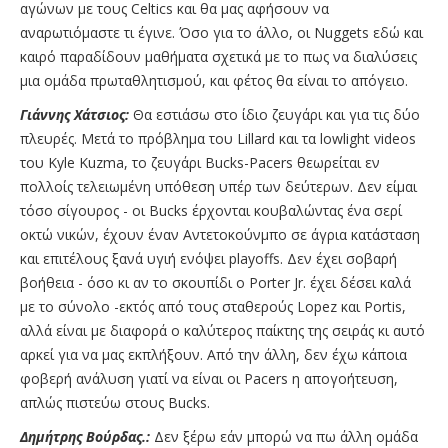
αγώνων με τους Celtics και θα μας αφήσουν να
αναρωτιόμαστε τι έγινε. Όσο για το άλλο, οι Nuggets εδώ και
καιρό παραδίδουν μαθήματα σχετικά με το πως να διαλύσεις
μια ομάδα πρωταθλητισμού, και φέτος θα είναι το απόγειο.
Γιάννης Χάτσιος:
Θα εστιάσω στο ίδιο ζευγάρι και για τις δύο
πλευρές. Μετά το πρόβλημα του Lillard και τα lowlight videos
του Kyle Kuzma, το ζευγάρι Bucks-Pacers θεωρείται εν
πολλοίς τελειωμένη υπόθεση υπέρ των δεύτερων. Δεν είμαι
τόσο σίγουρος - οι Bucks έρχονται κουβαλώντας ένα σερί
οκτώ νικών, έχουν έναν Αντετοκούνμπο σε άγρια κατάσταση
και επιτέλους ξανά υγιή ενόψει playoffs. Δεν έχει σοβαρή
βοήθεια - όσο κι αν το σκουπίδι ο Porter Jr. έχει δέσει καλά
με το σύνολο -εκτός από τους σταθερούς Lopez και Portis,
αλλά είναι με διαφορά ο καλύτερος παίκτης της σειράς κι αυτό
αρκεί για να μας εκπλήξουν. Από την άλλη, δεν έχω κάποια
φοβερή ανάλυση γιατί να είναι οι Pacers η απογοήτευση,
απλώς πιστεύω στους Bucks.
Δημήτρης Βούρδας.:
Δεν ξέρω εάν μπορώ να πω άλλη ομάδα