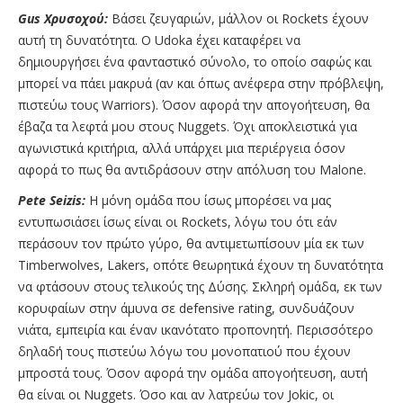
Gus Χρυσοχού:
Βάσει ζευγαριών, μάλλον οι Rockets έχουν
αυτή τη δυνατότητα. O Udoka έχει καταφέρει να
δημιουργήσει ένα φανταστικό σύνολο, το οποίο σαφώς και
μπορεί να πάει μακρυά (αν και όπως ανέφερα στην πρόβλεψη,
πιστεύω τους Warriors). Όσον αφορά την απογοήτευση, θα
έβαζα τα λεφτά μου στους Nuggets. Όχι αποκλειστικά για
αγωνιστικά κριτήρια, αλλά υπάρχει μια περιέργεια όσον
αφορά το πως θα αντιδράσουν στην απόλυση του Malone.
Pete Seizis:
Η μόνη ομάδα που ίσως μπορέσει να μας
εντυπωσιάσει ίσως είναι οι Rockets, λόγω του ότι εάν
περάσουν τον πρώτο γύρο, θα αντιμετωπίσουν μία εκ των
Timberwolves, Lakers, οπότε θεωρητικά έχουν τη δυνατότητα
να φτάσουν στους τελικούς της Δύσης. Σκληρή ομάδα, εκ των
κορυφαίων στην άμυνα σε defensive rating, συνδυάζουν
νιάτα, εμπειρία και έναν ικανότατο προπονητή. Περισσότερο
δηλαδή τους πιστεύω λόγω του μονοπατιού που έχουν
μπροστά τους. Όσον αφορά την ομάδα απογοήτευση, αυτή
θα είναι οι Nuggets. Όσο και αν λατρεύω τον Jokic, οι