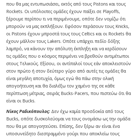
που θα μας εντυπωσιάσει, εκτός από τους Pistons και τους
Rockets. Οι υπόλοιπες ομάδες έχουν παίξει σε Playoffs,
ξέρουμε περίπου τι να περιμένουμε, οπότε δεν νομίζω ότι
μπορούν να μας εκπλήξουν. Εφόσον περάσουν τους Knicks,
οι Pistons έχουν μπροστά τους τους Celtics και οι Rockets θα
έχουν μάλλον τους Lakers. Οπότε υπάρχει πεδίο δόξης
λαμπρό, να κάνουν την απόλυτη έκπληξη και να κερδίσουν
τις ομάδες που ο κόσμος περιμένει να βρεθούν αντιμέτωποι
στους Tελικούς. Εξίσου, οι αντίπαλοί τους εάν αποκλειστούν
στον πρώτο ή στον δεύτερο γύρο από αυτές τις ομάδες θα
είναι μεγάλη αποτυχία, όμως εγώ θα πάω στην ολική
απογοήτευση και θα διαλέξω τον χαμένο της σε κάθε
περίπτωση μέτριας, σειράς Bucks-Pacers, που πιστεύω ότι θα
είναι οι Bucks.
Νίκος Ραδικόπουλος:
Δεν έχω καμία προσδοκία από τους
Bucks, οπότε δυσκολεύομαι να τους ονομάσω ως την ομάδα
που θα με απογοητεύσει. Επίσης, δεν ξέρω αν είναι ένα
υποσυνείδητο διεστραμμένο γούρι που αποκλείω τους