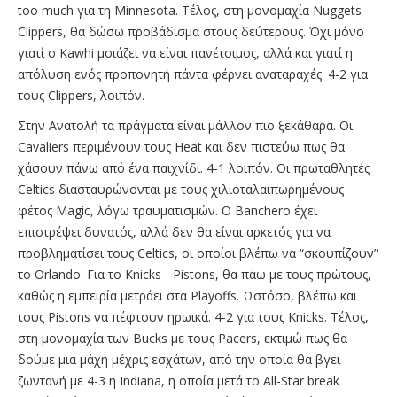
too much για τη Minnesota. Τέλος, στη μονομαχία Nuggets -
Clippers, θα δώσω προβάδισμα στους δεύτερους. Όχι μόνο
γιατί ο Kawhi μοιάζει να είναι πανέτοιμος, αλλά και γιατί η
απόλυση ενός προπονητή πάντα φέρνει αναταραχές. 4-2 για
τους Clippers, λοιπόν.
Στην Ανατολή τα πράγματα είναι μάλλον πιο ξεκάθαρα. Οι
Cavaliers περιμένουν τους Heat και δεν πιστεύω πως θα
χάσουν πάνω από ένα παιχνίδι. 4-1 λοιπόν. Οι πρωταθλητές
Celtics διασταυρώνονται με τους χιλιοταλαιπωρημένους
φέτος Magic, λόγω τραυματισμών. Ο Banchero έχει
επιστρέψει δυνατός, αλλά δεν θα είναι αρκετός για να
προβληματίσει τους Celtics, οι οποίοι βλέπω να “σκουπίζουν”
το Orlando. Για το Knicks - Pistons, θα πάω με τους πρώτους,
καθώς η εμπειρία μετράει στα Playoffs. Ωστόσο, βλέπω και
τους Pistons να πέφτουν ηρωικά. 4-2 για τους Knicks. Τέλος,
στη μονομαχία των Bucks με τους Pacers, εκτιμώ πως θα
δούμε μια μάχη μέχρις εσχάτων, από την οποία θα βγει
ζωντανή με 4-3 η Indiana, η οποία μετά το All-Star break