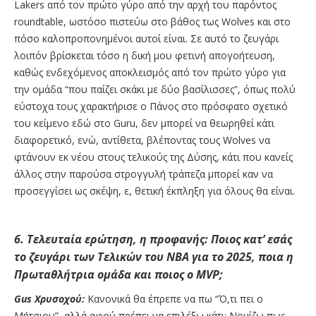
Lakers από τον πρώτο γύρο από την αρχή του παρόντος
roundtable, ωστόσο πιστεύω στο βάθος τως Wolves και στο
πόσο καλοπροπονημένοι αυτοί είναι. Σε αυτό το ζευγάρι
λοιπόν βρίσκεται τόσο η δική μου φετινή απογοήτευση,
καθώς ενδεχόμενος αποκλεισμός από τον πρώτο γύρο για
την ομάδα “που παίζει σκάκι με δύο βασίλισσες”, όπως πολύ
εύστοχα τους χαρακτήρισε ο Πάνος στο πρόσφατο σχετικό
του κείμενο εδώ στο Guru, δεν μπορεί να θεωρηθεί κάτι
διαφορετικό, ενώ, αντίθετα, βλέποντας τους Wolves να
φτάνουν εκ νέου στους τελικούς της Δύσης, κάτι που κανείς
άλλος στην παρούσα στρογγυλή τράπεζα μπορεί καν να
προσεγγίσει ως σκέψη, ε, θετική έκπληξη για όλους θα είναι.
6. Τελευταία ερώτηση, η προφανής: Ποιος κατ’ εσάς
το ζευγάρι των Τελικών του NBA για το 2025, ποια η
Πρωταθλήτρια ομάδα και ποιος ο MVP;
Gus Χρυσοχού:
Κανονικά θα έπρεπε να πω “Ό,τι πει ο
Μήτσιου”, αλλά αφού πρέπει να επιλέξω κάτι: Νομίζω πως