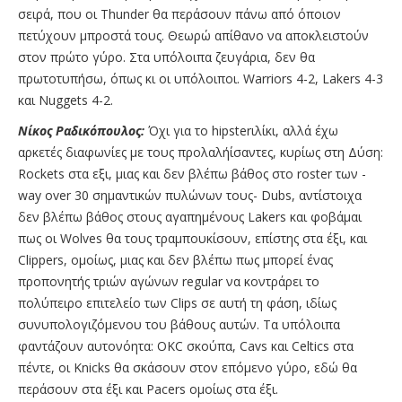
σειρά, που οι Thunder θα περάσουν πάνω από όποιον
πετύχουν μπροστά τους. Θεωρώ απίθανο να αποκλειστούν
στον πρώτο γύρο. Στα υπόλοιπα ζευγάρια, δεν θα
πρωτοτυπήσω, όπως κι οι υπόλοιποι. Warriors 4-2, Lakers 4-3
και Nuggets 4-2.
Νίκος Ραδικόπουλος:
Όχι για το hipsterιλίκι, αλλά έχω
αρκετές διαφωνίες με τους προλαλήίσαντες, κυρίως στη Δύση:
Rockets στα εξι, μιας και δεν βλέπω βάθος στο roster των -
way over 30 σημαντικών πυλώνων τους- Dubs, αντίστοιχα
δεν βλέπω βάθος στους αγαπημένους Lakers και φοβάμαι
πως οι Wolves θα τους τραμπουκίσουν, επίστης στα έξι, και
Clippers, ομοίως, μιας και δεν βλέπω πως μπορεί ένας
προπονητής τριών αγώνων regular να κοντράρει το
πολύπειρο επιτελείο των Clips σε αυτή τη φάση, ιδίως
συνυπολογιζόμενου του βάθους αυτών. Τα υπόλοιπα
φαντάζουν αυτονόητα: OKC σκούπα, Cavs και Celtics στα
πέντε, οι Knicks θα σκάσουν στον επόμενο γύρο, εδώ θα
περάσουν στα έξι και Pacers ομοίως στα έξι.