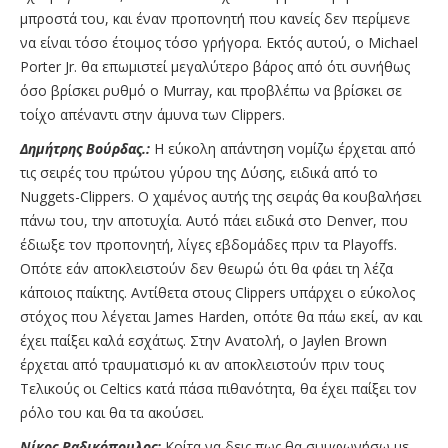
μπροστά του, και έναν προπονητή που κανείς δεν περίμενε
να είναι τόσο έτοιμος τόσο γρήγορα. Εκτός αυτού, ο Michael
Porter Jr. θα επωμιστεί μεγαλύτερο βάρος από ότι συνήθως
όσο βρίσκει ρυθμό ο Murray, και προβλέπω να βρίσκει σε
τοίχο απέναντι στην άμυνα των Clippers.
Δημήτρης Βούρδας.:
Η εύκολη απάντηση νομίζω έρχεται από
τις σειρές του πρώτου γύρου της Δύσης, ειδικά από το
Nuggets-Clippers. Ο χαμένος αυτής της σειράς θα κουβαλήσει
πάνω του, την αποτυχία. Αυτό πάει ειδικά στο Denver, που
έδιωξε τον προπονητή, λίγες εβδομάδες πριν τα Playoffs.
Οπότε εάν αποκλειστούν δεν θεωρώ ότι θα φάει τη λέζα
κάποιος παίκτης. Αντίθετα στους Clippers υπάρχει ο εύκολος
στόχος που λέγεται James Harden, οπότε θα πάω εκεί, αν και
έχει παίξει καλά εσχάτως. Στην Ανατολή, ο Jaylen Brown
έρχεται από τραυματισμό κι αν αποκλειστούν πριν τους
Tελικούς οι Celtics κατά πάσα πιθανότητα, θα έχει παίξει τον
ρόλο του και θα τα ακούσει.
Νίκος Ραδικόπουλος:
Κοίτα να δεις πως θα συμφωνήσω με