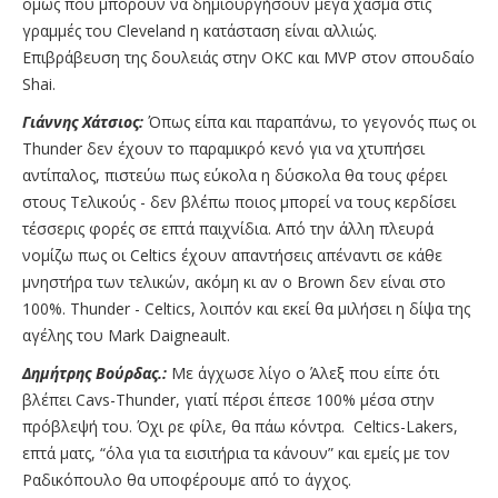
όμως που μπορούν να δημιουργήσουν μέγα χάσμα στις
γραμμές του Cleveland η κατάσταση είναι αλλιώς.
Επιβράβευση της δουλειάς στην OKC και MVP στον σπουδαίο
Shai.
Γιάννης Χάτσιος:
Όπως είπα και παραπάνω, το γεγονός πως οι
Thunder δεν έχουν το παραμικρό κενό για να χτυπήσει
αντίπαλος, πιστεύω πως εύκολα η δύσκολα θα τους φέρει
στους Tελικούς - δεν βλέπω ποιος μπορεί να τους κερδίσει
τέσσερις φορές σε επτά παιχνίδια. Από την άλλη πλευρά
νομίζω πως οι Celtics έχουν απαντήσεις απέναντι σε κάθε
μνηστήρα των τελικών, ακόμη κι αν ο Brown δεν είναι στο
100%. Thunder - Celtics, λοιπόν και εκεί θα μιλήσει η δίψα της
αγέλης του Mark Daigneault.
Δημήτρης Βούρδας.:
Με άγχωσε λίγο ο Άλεξ που είπε ότι
βλέπει Cavs-Thunder, γιατί πέρσι έπεσε 100% μέσα στην
πρόβλεψή του. Όχι ρε φίλε, θα πάω κόντρα. Celtics-Lakers,
επτά ματς, “όλα για τα εισιτήρια τα κάνουν” και εμείς με τον
Ραδικόπουλο θα υποφέρουμε από το άγχος.