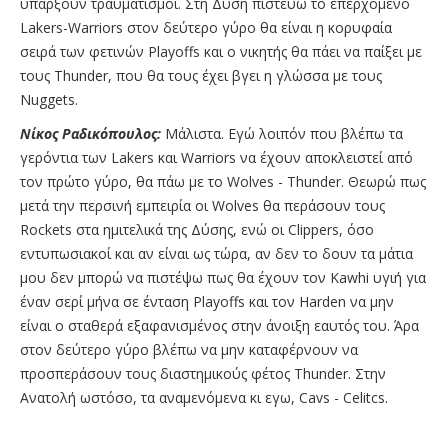
υπάρξουν τραυματισμοί. Στη Δύση πιστεύω το επερχόμενο
Lakers-Warriors στον δεύτερο γύρο θα είναι η κορυφαία
σειρά των φετινών Playoffs και ο νικητής θα πάει να παίξει με
τους Thunder, που θα τους έχει βγει η γλώσσα με τους
Nuggets.
Νίκος Ραδικόπουλος:
Μάλιστα. Εγώ λοιπόν που βλέπω τα
γερόντια των Lakers και Warriors να έχουν αποκλειστεί από
τον πρώτο γύρο, θα πάω με το Wolves - Thunder. Θεωρώ πως
μετά την περσινή εμπειρία οι Wolves θα περάσουν τους
Rockets στα ημιτελικά της Δύσης, ενώ οι Clippers, όσο
εντυπωσιακοί και αν είναι ως τώρα, αν δεν το δουν τα μάτια
μου δεν μπορώ να πιστέψω πως θα έχουν τον Kawhi υγιή για
έναν σερί μήνα σε ένταση Playoffs και τον Harden να μην
είναι ο σταθερά εξαφανισμένος στην άνοιξη εαυτός του. Άρα
στον δεύτερο γύρο βλέπω να μην καταφέρνουν να
προσπεράσουν τους διαστημικούς φέτος Thunder. Στην
Ανατολή ωστόσο, τα αναμενόμενα κι εγω, Cavs - Celitcs.