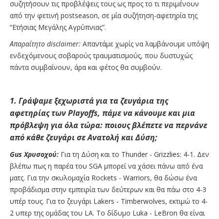
συζητήσουν τις προβλέψεις τους ως προς το τι περιμένουν
από την φετινή postseason, σε μία συζήτηση-αφετηρία της
“Ετήσιας Μεγάλης Αγρύπνιας”.
Απαραίτητο disclaimer:
Απαντάμε χωρίς να λαμβάνουμε υπόψη
ενδεχόμενους σοβαρούς τραυματισμούς, που δυστυχώς
πάντα συμβαίνουν, άρα και φέτος θα συμβούν.
1. Γράψαμε ξεχωριστά για τα ζευγάρια της
αφετηρίας των Playoffs, πάμε να κάνουμε και μια
πρόβλεψη για όλα τώρα: ποιους βλέπετε να περνάνε
από κάθε ζευγάρι σε Ανατολή και Δύση;
Gus Χρυσοχού:
Για τη Δύση και το Thunder - Grizzlies: 4-1. Δεν
βλέπω πως η παρέα του SGA μπορεί να χάσει πάνω από ένα
ματς. Για την σκυλομαχία Rockets - Warriors, θα δώσω ένα
προβάδισμα στην εμπειρία των δεύτερων και θα πάω στο 4-3
υπέρ τους. Για το ζευγάρι Lakers - Timberwolves, εκτιμώ το 4-
2 υπερ της ομάδας του LA. Το δίδυμο Luka - LeBron θα είναι