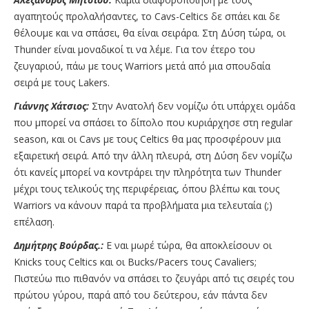
αγαπητούς προλαλήσαντες, το Cavs-Celtics δε σπάει και δε
θέλουμε και να σπάσει, θα είναι σειράρα. Στη Δύση τώρα, οι
Thunder είναι μοναδικοί τι να λέμε. Για τον έτερο του
ζευγαριού, πάω με τους Warriors μετά από μια σπουδαία
σειρά με τους Lakers.
Γιάννης Χάτσιος:
Στην Ανατολή δεν νομίζω ότι υπάρχει ομάδα
που μπορεί να σπάσει το δίπολο που κυριάρχησε στη regular
season, και οι Cavs με τους Celtics θα μας προσφέρουν μια
εξαιρετική σειρά. Από την άλλη πλευρά, στη Δύση δεν νομίζω
ότι κανείς μπορεί να κοντράρει την πληρότητα των Thunder
μέχρι τους τελικούς της περιφέρειας, όπου βλέπω και τους
Warriors να κάνουν παρά τα προβλήματα μια τελευταία (;)
επέλαση.
Δημήτρης Βούρδας.:
Ε ναι μωρέ τώρα, θα αποκλείσουν οι
Knicks τους Celtics και οι Bucks/Pacers τους Cavaliers;
Πιστεύω πιο πιθανόν να σπάσει το ζευγάρι από τις σειρές του
πρώτου γύρου, παρά από του δεύτερου, εάν πάντα δεν