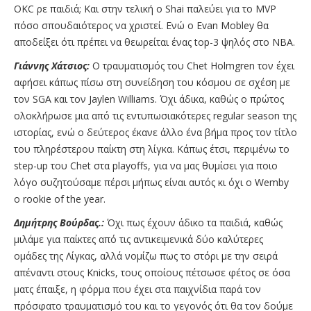
OKC ρε παιδιά; Και στην τελική ο Shai παλεύει για το MVP
πόσο σπουδαιότερος να χριστεί. Ενώ ο Evan Mobley θα
αποδείξει ότι πρέπει να θεωρείται ένας top-3 ψηλός στο ΝΒΑ.
Γιάννης Χάτσιος:
Ο τραυματισμός του Chet Holmgren τον έχει
αφήσει κάπως πίσω στη συνείδηση του κόσμου σε σχέση με
τον SGA και τον Jaylen Williams. Όχι άδικα, καθώς ο πρώτος
ολοκλήρωσε μια από τις εντυπωσιακότερες regular season της
ιστορίας, ενώ ο δεύτερος έκανε άλλο ένα βήμα προς τον τίτλο
του πληρέστερου παίκτη στη λίγκα. Κάπως έτσι, περιμένω το
step-up του Chet στα playoffs, για να μας θυμίσει για ποιο
λόγο συζητούσαμε πέρσι μήπως είναι αυτός κι όχι ο Wemby
o rookie of the year.
Δημήτρης Βούρδας.:
Όχι πως έχουν άδικο τα παιδιά, καθώς
μιλάμε για παίκτες από τις αντικειμενικά δύο καλύτερες
ομάδες της Λίγκας, αλλά νομίζω πως το στόρι με την σειρά
απέναντι στους Knicks, τους οποίους πέτσωσε φέτος σε όσα
ματς έπαιξε, η φόρμα που έχει στα παιχνίδια παρά τον
πρόσφατο τραυματισμό του και το γεγονός ότι θα τον δούμε