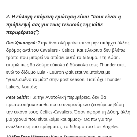
2. Η εύλογη επόμενη ερώτηση είναι “ποια είναι η
πρόβλεψή σας για τους τελικούς της κάθε
περιφέρειας”;
Gus Χρυσοχού:
Στην Ανατολή φαίνεται να μην υπάρχει άλλος
δρόμος αντί του Cavaliers - Celtics. Και ειλικρινά δεν βλέπω
τρόπο που μπορεί να σπάσει αυτό το δίδυμο. Στη Δύση,
εκτιμώ πως θα δούμε εύκολα ή δύσκολα τους Thunder εκεί,
ενώ το δίδυμο Lula - LeBron φαίνεται να μπαίνει με
“γυαλισμένο το μάτι” στην post season. Γιατί όχι Thunder -
Lakers, λοιπόν;
Pete Seizis:
Για την Ανατολική περιφέρεια, δεν θα
πρωτοτυπήσω και θα πω το αναμενόμενο ζευγάρι με βάση
την εικόνα τους. Celtics-Cavaliers. Όσον αφορά τη Δύση, άλλη
μια χρονιά που είναι «αίμα και άμμος». Θα πω για την
εναλλακτική του πράγματος, το δίδυμο του Los Angeles.
Αλέξανδρος Μήτσιου:
Καμία διαφοροποίηση με τους