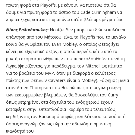
πρώτη φορά στα Playoffs, με κάνουν να πιστεύω ότι θα
δούμε για πρώτη φορά το άστρο του Cade Cunningham να
λάμπει ξεχωριστά και παραπάνω απ’ότι βλέπαμε μέχρι τώρα.
Νίκος Ραδικόπουλος:
Νομίζω δεν μπορώ να δώσω καλύτερη
απάντηση από του Μήτσιου: είναι τα Playoffs που το μεγάλο
κοινό θα γνωρίσει τον Evan Mobley, ο οποίος φέτος έχει
κάνει μια εξαριετική σεζόν, η οποία περνάει κάτω από τα
ραντάρ ακόμα και ανθρώπων που παρακολουθούν στενά τη
Λίγκα (ψηφίζοντας, για παράδειγμα, τον Mitchell ως πέμπτο
για το βραβείο του MVP, όταν με διαφορά ο καλύτερος
παίκτης των φετινων Cavaliers είναι ο Mobley). Εύφημος μνεία
στον Amen Thompson που θεωρώ πως στη μεγάλη σκηνή
των εκατομμυρίων βλεμμάτων, θα δυσκολέψει τον Curry
όπως μετρημένοι στα δάχτυλα του ενός χεριού έχουν
καταφέρει στην -υπερπλούσια- καριέρα του τελευταίου,
κερδίζοντας τον θαυμασμό σαφώς μεγαλύτερου κοινού από
όσους αναγνώριζαν ως τώρα την αδιανόητη αμυντική
ικανότητά του.