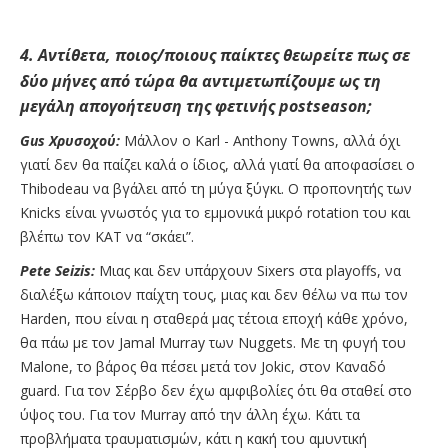
4. Αντίθετα, ποιος/ποιους παίκτες θεωρείτε πως σε
δύο μήνες από τώρα θα αντιμετωπίζουμε ως τη
μεγάλη απογοήτευση της φετινής postseason;
Gus Χρυσοχού:
Μάλλον ο Karl - Anthony Towns, αλλά όχι
γιατί δεν θα παίζει καλά ο ίδιος, αλλά γιατί θα αποφασίσει ο
Thibodeau να βγάλει από τη μύγα ξύγκι. Ο προπονητής των
Knicks είναι γνωστός για το εμμονικά μικρό rotation του και
βλέπω τον KAT να “σκάει”.
Pete Seizis:
Μιας και δεν υπάρχουν Sixers στα playoffs, να
διαλέξω κάποιον παίχτη τους, μιας και δεν θέλω να πω τον
Harden, που είναι η σταθερά μας τέτοια εποχή κάθε χρόνο,
θα πάω με τον Jamal Murray των Nuggets. Με τη φυγή του
Malone, το βάρος θα πέσει μετά τον Jokic, στον Καναδό
guard. Για τον Σέρβο δεν έχω αμφιβολίες ότι θα σταθεί στο
ύψος του. Για τον Murray από την άλλη έχω. Κάτι τα
προβλήματα τραυματισμών, κάτι η κακή του αμυντική