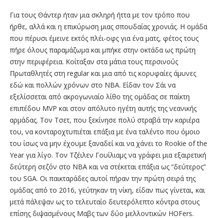
Για τους Θάντερ ήταν μια σκληρή ήττα με τον τρόπο που
ήρθε, αλλά και η επικύρωση μιας σπουδαίας χρονιάς. Η ομάδα
που πέρυσι έμεινε εκτός πλέι-οφς για ένα ματς, φέτος τους
πήρε όλους παραμάζωμα και μπήκε στην οκτάδα ως πρώτη
στην περιφέρεια. Κοίταξαν στα μάτια τους περσινούς
Πρωταθλητές στη regular και μια από τις κορυφαίες άμυνες
εδώ και πολλών χρόνων στο ΝΒΑ. Είδαν τον Σάι να
εξελίσσεται από ακρογωνιαίο λίθο της ομάδας σε παίκτη
επιπέδου MVP και στον απόλυτο ηγέτη αυτής της νεανικής
αρμάδας. Τον Τσετ, που ξεκίνησε πολύ στραβά την καριέρα
του, να κονταροχτυπιέται επάξια με ένα ταλέντο που όμοιο
του ίσως να μην έχουμε ξαναδεί και να χάνει το Rookie of the
Year για λίγο. Τον Τζέιλεν Γουίλιαμς να γράφει μια εξαιρετική
δεύτερη σεζόν στο ΝΒΑ και να στέκεται επάξια ως “δεύτερος”
του SGA. Οι παικταράδες αυτοί πήραν την πρώτη σειρά της
ομάδας από το 2016, γεύτηκαν τη νίκη, είδαν πως γίνεται, και
μετά πάλεψαν ως το τελευταίο δευτερόλεπτο κόντρα στους
επίσης διψασμένους Μαβς των δύο μελλοντικών HOFers.