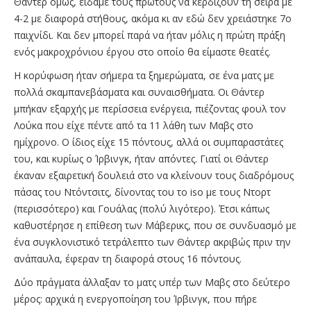
Θάντερ όμως, είδαμε τους πρώτους να κερδίζουν τη σειρά με
4-2 με διαφορά στήθους, ακόμα κι αν εδώ δεν χρειάστηκε 7ο
παιχνίδι. Και δεν μπορεί παρά να ήταν μόλις η πρώτη πράξη
ενός μακροχρόνιου έργου στο οποίο θα είμαστε θεατές.
Η κορύφωση ήταν σήμερα τα ξημερώματα, σε ένα ματς με
πολλά σκαμπανεβάσματα και συναισθήματα. Οι Θάντερ
μπήκαν εξαρχής με περίσσεια ενέργεια, πιέζοντας φουλ τον
Λούκα που είχε πέντε από τα 11 λάθη των Μαβς στο
ημίχρονο. Ο ίδιος είχε 15 πόντους, αλλά οι συμπαραστάτες
του, και κυρίως ο Ίρβινγκ, ήταν απόντες. Γιατί οι Θάντερ
έκαναν εξαιρετική δουλειά στο να κλείνουν τους διαδρόμους
πάσας του Ντόντσιτς, δίνοντας του το iso με τους Ντορτ
(περισσότερο) και Γουάλας (πολύ λιγότερο). Έτσι κάπως
καθυστέρησε η επίθεση των Μάβερικς, που σε συνδυασμό με
ένα συγκλονιστικό τετράλεπτο των Θάντερ ακριβώς πριν την
ανάπαυλα, έφεραν τη διαφορά στους 16 πόντους.
Δύο πράγματα άλλαξαν το ματς υπέρ των Μαβς στο δεύτερο
μέρος: αρχικά η ενεργοποίηση του Ίρβινγκ, που πήρε