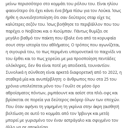
μείνω περισσότερο στο κομμάτι του ρόλου του. Είναι ηλίου
φαεινότερο ότι έχει κάνει ένα βήμα πίσω για τον Λούκα. Ίσως
ήρθε η συνειδητοποίηση ότι σαν δεύτερος σταρ είχε τις
καλύτερες σεζόν του. Ίσως βοήθησε το περιβάλλον που του
παρέχει ο Νοβίτσκι και ο Κιούμπαν. Πάντως θυμίζει σε
μεγάλο βαθμό τον παίκτη που έβαλε ένα από τα κορυφαία
σουτ στην ιστορία του αθλήματος. Ο τρόπος που αγωνίζεται,
η σιγουριά του, το πως περιμένει υπομονετικά το παιχνίδι να
του έρθει και το πως χορεύει με μια προσποίηση πεντάδες
ολόκληρες, δεν θα είναι ποτέ μη αποδεκτά, τουναντίον.
Συνολικά η σύνθεση είναι αρκετά διαφορετική από το 2022, η
σταθερά μία και ανυπέρβλητη: ο άνθρωπος που στα 25 του
χρόνια υπολείπεται μόνο του Γουίλτ σε μέσο όρο
αθροίσματος πόντων, ριμπάουντ και ασίστ στα πλέι-οφς και
βρίσκεται σε πορεία για δεύτερος σκόρερ όλων των εποχών.
Που όταν αφήνει τη γαμημένη τη γκρίνια στην άκρη (αισθητή
βελτίωση σε αυτό το κομμάτι από τον Ίρβινγκ και μετά)
μπορεί με γυρισμένο τον έναν αστράγαλο και σφιγμένο τον
άλλο να σε αποκλείσει.