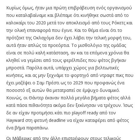
Κυρίως όμως, ήταν μια πρώτη επιβράβευση ενός οργανισμού
που καταλαβαίναμε και βλέπαμε ότι κινήθηκε σωστά από το
καλοκαίρι του 2020 μετά τον αποκλεισμό από τους Ρόκετς και
την ολική επαναφορά που έγινε. Και το θέμα είναι ότι το
πρότζεκτ της Οκλαχόμα δεν έχει λάβει την τελική μορφή του,
αυτά ήταν απλώς τα προεόρτια. Το μισθολόγιο της ομάδας
είναι σε πολύ καλή κατάσταση, αν και τα επόμενα χρόνια θα
κληθεί να γεμίσει από τους φερέλπιδες που φέτος βγήκαν
μπροστά. Παρόλα αυτά, υπάρχει χώρος για βελτιωτικές
κινήσεις, και ας μην ξεχνάμε το φορτηγό από ντραφτ πικς που
έχει μαζέψει ο Σαμ Πρέστι ως το 2029 που προφανώς ένα
ποσοστό εξ αυτών θα μετατραπεί σε έμψυχο δυναμικό.
Κοινώς, οι Θάντερ έκαναν πολλά μεγάλα βήματα φέτος αλλά
κατά πάσα πιθανότητα ακόμα δεν ξεκίνησαν να τρέχουν. Ίσως
δε αν είχαν προτιμήσει κάτι πιο playoff ready από τον
Hayward στη φετινή deadline να είχαν καταφέρει από φέτος
ένα βήμα παραπάνω.
Οι Μάβερικς από την άλλη επιστρέφουν στους τελικούς