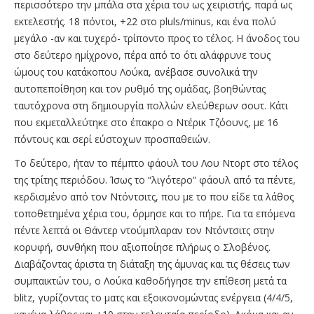
περισσότερο την μπάλα στα χέρια του ως χειριστής, παρά ως
εκτελεστής. 18 πόντοι, +22 στο pluls/minus, και ένα πολύ
μεγάλο -αν και τυχερό- τρίποντο προς το τέλος. Η άνοδος του
στο δεύτερο ημίχρονο, πέρα από το ότι αλάφρυνε τους
ώμους του κατάκοπου Λούκα, ανέβασε συνολικά την
αυτοπεποίθηση και τον ρυθμό της ομάδας, βοηθώντας
ταυτόχρονα στη δημιουργία πολλών ελεύθερων σουτ. Κάτι
που εκμεταλλεύτηκε στο έπακρο ο Ντέρικ Τζόουνς, με 16
πόντους και σερί εύστοχων προσπαθειών.
Το δεύτερο, ήταν το πέμπτο φάουλ του Λου Ντορτ στο τέλος
της τρίτης περιόδου. Ίσως το “λιγότερο” φάουλ από τα πέντε,
κερδισμένο από τον Ντόντσιτς, που με το που είδε τα λάθος
τοποθετημένα χέρια του, όρμησε και το πήρε. Για τα επόμενα
πέντε λεπτά οι Θάντερ ντούμπλαραν τον Ντόντσιτς στην
κορυφή, συνθήκη που αξιοποίησε πλήρως ο Σλοβένος.
Διαβάζοντας άριστα τη διάταξη της άμυνας και τις θέσεις των
συμπαικτών του, ο Λούκα καθοδήγησε την επίθεση μετά τα
blitz, γυρίζοντας το ματς και εξοικονομώντας ενέργεια (4/4/5,