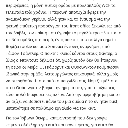
περιφέρειας, η μόνη Δυτική ομάδα με πολλαπλούς WCF τα
τελευταία τρία χρόνια. Η περσινή αποτυχία έφερε την
αναμενόμενη γκρίνια, αλλά ήταν και το έναυσμα για την
φετινή επιθετική προσέγγιση του front office ξεκινώντας από
τον Λάιβλι, τον παίκτη που έγραψε το μεγαλύτερο +/- και από
τις δύο ομάδες στη σειρά, ένας παίκτης που σε λίγα σημεία
θυμίζει rookie και μου ξυπνάει έντονες αναμνήσεις από
Τάισον Τσάντλερ. Ο παίκτης-κλειδί κόντρα στους Θάντερ, ο
ίδιος ο Ντόντσιτς δήλωσε ότι χωρίς αυτόν δεν θα έπαιρναν
τη σειρά οι Μαβς. Οι Γκάφορντ και Ουάσινγκτον κούμπωσαν
ιδανικά στην ομάδα, λειτουργώντας επικουρικά, αλλά χωρίς
να στερηθούν τίποτα από το παιχνίδι τους. Νομίζω μάλιστα
ότι ο Ουάσινγκτον βρήκε την ηρεμία του, γιατί οι αξιώσεις
είναι πολύ διαφορετικές πλέον. Από την αμφισβήτηση και το
αν αξίζει να βασιστεί πάνω του μια ομάδα ή το αν ήταν bust,
μετατράπηκε σε πολύτιμο εργαλείο για τον Κιντ.
Για τον Ίρβινγκ θεωρώ κάπως ντροπή που δεν γράφω
κείμενο ολόκληρο για αυτά που κάνει φέτος, για αυτό θα