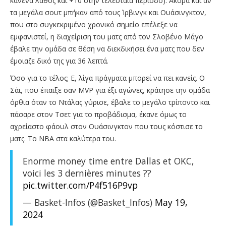
κανένα λάθος και +10 στην τελευταία περίοδο). Ακόμα και αν
τα μεγάλα σουτ μπήκαν από τους Ίρβινγκ και Ουάσινγκτον,
που στο συγκεκριμένο χρονικό σημείο επέλεξε να
εμφανιστεί, η διαχείριση του ματς από τον Σλοβένο Μάγο
έβαλε την ομάδα σε θέση να διεκδικήσει ένα ματς που δεν
έμοιαζε δικό της για 36 λεπτά.
Όσο για το τέλος; Ε, λίγα πράγματα μπορεί να πει κανείς. Ο
Σάι, που έπαιξε σαν MVP για έξι αγώνες, κράτησε την ομάδα
όρθια όταν το Ντάλας γύρισε, έβαλε το μεγάλο τρίποντο και
πάσαρε στον Τσετ για το προβάδισμα, έκανε όμως το
αχρείαστο φάουλ στον Ουάσινγκτον που τους κόστισε το
ματς. Το ΝΒΑ στα καλύτερα του.
Enorme money time entre Dallas et OKC,
voici les 3 dernières minutes ??
pic.twitter.com/P4f516P9vp
— Basket-Infos (@Basket_Infos)
May 19,
2024