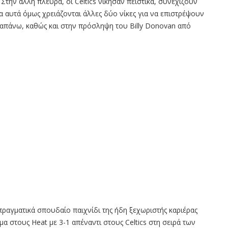
 Στην άλλη πλευρά, οι Celtics νίκησαν πειστικά, συνεχίζουν
 αυτά όμως χρειάζονται άλλες δύο νίκες για να επιστρέψουν
αραπάνω, καθώς και στην πρόσληψη του Billy Donovan από
 πραγματικά σπουδαίο παιχνίδι της ήδη ξεχωριστής καριέρας
 στους Heat με 3-1 απέναντι στους Celtics στη σειρά των