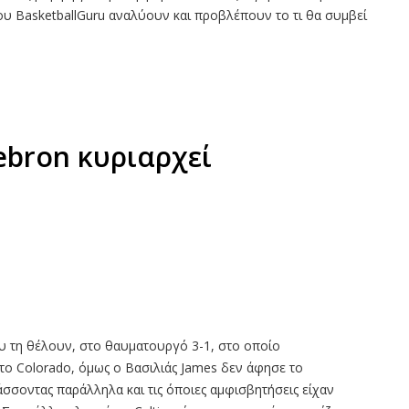
 του BasketballGuru αναλύουν και προβλέπουν το τι θα συμβεί
Lebron κυριαρχεί
ου τη θέλουν, στο θαυματουργό 3-1, στο οποίο
στο Colorado, όμως ο Βασιλιάς James δεν άφησε το
σσοντας παράλληλα και τις όποιες αμφισβητήσεις είχαν