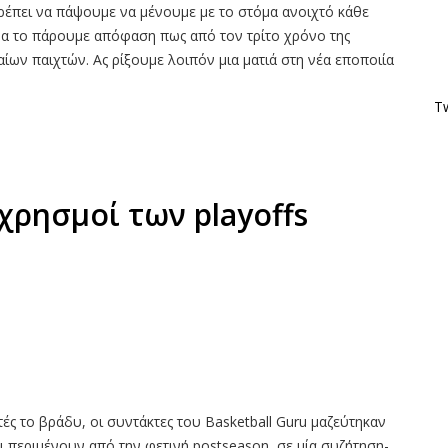
πρέπει να πάψουμε να μένουμε με το στόμα ανοιχτό κάθε
α το πάρουμε απόφαση πως από τον τρίτο χρόνο της
ων παιχτών. Ας ρίξουμε λοιπόν μια ματιά στη νέα εποποιία
Tw
χρησμοί των playoffs
ές το βράδυ, οι συντάκτες του Basketball Guru μαζεύτηκαν
τι περιμένουν από την φετινή postseason, σε μία συζήτηση-