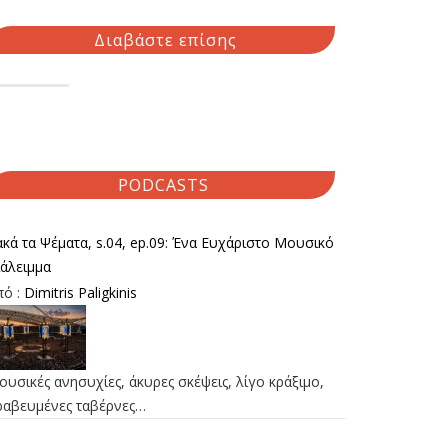
Διαβάστε επίσης
PODCASTS
κά τα Ψέματα, s.04, ep.09: Ένα Ευχάριστο Μουσικό
ιάλειμμα
πό :
Dimitris Paligkinis
υσικές ανησυχίες, άκυρες σκέψεις, λίγο κράξιμο,
ραβευμένες ταβέρνες…