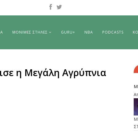
ΡΑ
ΜΟΝΙΜΕΣ ΣΤΗΛΕΣ
GURU+
NBA
PODCASTS
ΚΟ
ρχισε η Μεγάλη Αγρύπνια
M
Α
M
Σ