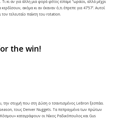
. Τι κι αν για άλλη μια φορά φέτος είπαμε “ωραίοι, αλλά μέχρι
ρδίσουν, ακόμα κι αν έκαναν ό,τι έπρεπε για 47’57’’. Αυτοί
τον τελευταίο παίκτη του rotation.
for the win!
, την στιγμή που στη Δύση ο τσαντισμένος LeBron ξεσπάει
tseason, τους Denver Nuggets. Τα πεπραγμένα των πρώτων
 Κόσμου» καταγράφουν οι Νίκος Ραδικόπουλος και Gus