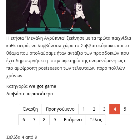
Η ετήσια “Μεγάλη Αγρύπνια” ξεκίνησε με τα πρώτα παιχνίδια
κάθε σειράς να λαμβάνουν χώρα το Σαββατοκύριακα, και το
θέαμα που απολαύσαμε ήταν αντάξιο των προσδοκιών που
έχει δημιουργήσει η -στην αφετηρία της αναμενόμενη ως η -
πιο αμφίρροπη postseason των τελευταίων πάρα πολλών
χρόνων.
Κατηγορία
We got game
Διαβάστε περισσότερα...
Έναρξη
Προηγούμενο
1
2
3
4
5
6
7
8
9
Επόμενο
Τέλος
Σελίδα 4 από 9