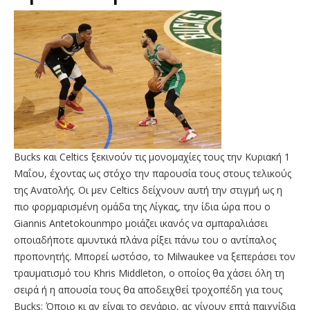
Bucks και Celtics ξεκινούν τις μονομαχίες τους την Κυριακή 1
Μαΐου, έχοντας ως στόχο την παρουσία τους στους τελικούς
της Ανατολής. Οι μεν Celtics δείχνουν αυτή την στιγμή ως η
πιο φορμαρισμένη ομάδα της Λίγκας, την ίδια ώρα που ο
Giannis Antetokounmpo μοιάζει ικανός να σμπαραλιάσει
οποιαδήποτε αμυντικά πλάνα ρίξει πάνω του ο αντίπαλος
προπονητής. Μπορεί ωστόσο, το Milwaukee να ξεπεράσει τον
τραυματισμό του Khris Middleton, ο οποίος θα χάσει όλη τη
σειρά ή η απουσία τους θα αποδειχθεί τροχοπέδη για τους
Bucks; Όποιο κι αν είναι το σενάριο, ας γίνουν επτά παιχνίδια