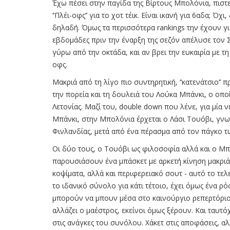
Έχω πέσει στην παγίδα της Βίρτους Μπολόνια, πιστ
‘’Πλέι-οφς’’ για το χοτ τέικ. Είναι ικανή για 6αδα; 
δηλαδή. Όμως τα περισσότερα rankings την έχουν γ
εβδομάδες πριν την έναρξη της σεζόν απέλυσε τον Σ
γύρω από την οκτάδα, και αν βρει την ευκαιρία με τη
οφς.
Μακριά από τη λίγο πιο συντηρητική, ‘’κατενάτσιο’’
την πορεία και τη δουλειά του Λούκα Μπάνκι, ο οπο
Λετονίας. Μαζί του, double down που λένε, για μία
Μπάνκι, στην Μπολόνια έρχεται ο Λάσι Τουόβι, γνωσ
Φινλανδίας, μετά από ένα πέρασμα από τον πάγκο των
Οι δύο τους, ο Τουόβι ως φιλοσοφία αλλά και ο Μπά
παρουσιάσουν ένα μπάσκετ με αρκετή κίνηση μακριά 
κοψίματα, αλλά και περιφερειακό σουτ - αυτό το τε
το ιδανικό σύνολο για κάτι τέτοιο, έχει όμως ένα 
μπορούν να μπουν μέσα στο καινούργιο ρεπερτόριο 
αλλάζει ο μαέστρος, εκείνοι όμως ξέρουν. Και ταυτό
στις ανάγκες του συνόλου. Χάκετ στις αποφάσεις, αλ