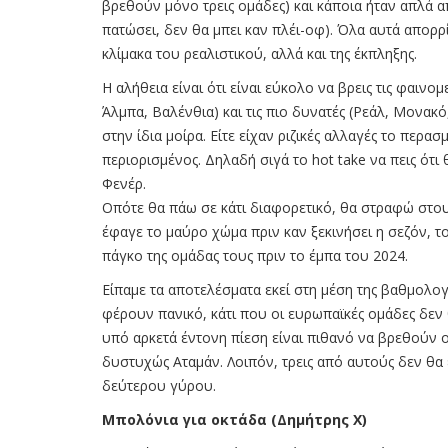
βρεθούν μόνο τρεις ομάδες) και κάποια ήταν απλά 
πατώσει, δεν θα μπει καν πλέι-οφ). Όλα αυτά απορ
κλίμακα του ρεαλιστικού, αλλά και της έκπληξης.
Η αλήθεια είναι ότι είναι εύκολο να βρεις τις φαιν
Άλμπα, Βαλένθια) και τις πιο δυνατές (Ρεάλ, Μονακ
στην ίδια μοίρα. Είτε είχαν ριζικές αλλαγές το περασμ
περιορισμένος. Δηλαδή σιγά το hot take να πεις ότι
Φενέρ.
Οπότε θα πάω σε κάτι διαφορετικό, θα στραφώ στου
έφαγε το μαύρο χώμα πριν καν ξεκινήσει η σεζόν, 
πάγκο της ομάδας τους πριν το έμπα του 2024.
Είπαμε τα αποτελέσματα εκεί στη μέση της βαθμολογ
φέρουν πανικό, κάτι που οι ευρωπαϊκές ομάδες δεν
υπό αρκετά έντονη πίεση είναι πιθανό να βρεθούν οι
δυστυχώς Αταμάν. Λοιπόν, τρεις από αυτούς δεν θα
δεύτερου γύρου.
Μπολόνια για οκτάδα (Δημήτρης Χ)