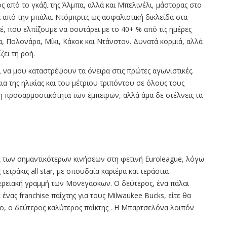
ς από το γκάζι της Άλμπα, αλλά και Μπελινέλι, μάστορας στο
 από την μπάλα. Ντόμπριτς ως ασφαλιστική δικλείδα στα
έ, που ελπίζουμε να σουτάρει με το 40+ % από τις ημέρες
α, Πολονάρα, Μίκι, Κάκοκ και Ντάνστον. Δυνατά κορμιά, αλλά
ζει τη ροή.
 να μου καταστρέψουν τα όνειρα στις πρώτες αγωνιστικές.
α της ηλικίας και του μέτριου τριπόντου σε όλους τους
ή η προσαρμοστικότητα των έμπειρων, αλλά άμα δε στέλνεις τα
εκ των σημαντικότερων κινήσεων στη φετινή Euroleague, λόγω
ετράκις all star, με σπουδαία καριέρα και τεράστια
ρειακή γραμμή των Μονεγάσκων. Ο δεύτερος, ένα πάλαι
ένας franchise παίχτης για τους Milwaukee Bucks, είτε θα
πο, ο δεύτερος καλύτερος παίκτης . Η Μπαρτσελόνα λοιπόν