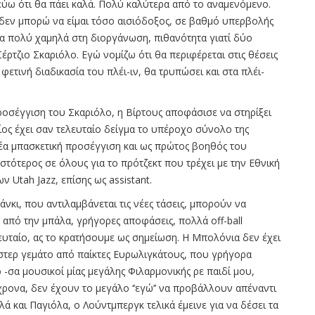
εύω ότι θα πάει καλά. Πολύ καλύτερα από το αναμενόμενο.
Όχι, δεν μπορώ να είμαι τόσο αισιόδοξος, σε βαθμό υπερβολής
ια πολύ χαμηλά στη διοργάνωση, πιθανότητα γιατί δύο
έρτζιο Σκαριόλο. Εγώ νομίζω ότι θα περιφέρεται στις θέσεις
 φετινή διαδικασία του πλέι-ιν, θα τρυπώσει και στα πλέι-
 προσέγγιση του Σκαριόλο, η Βίρτους αποφάσισε να στηρίξει
ίος έχει σαν τελευταίο δείγμα το υπέροχο σύνολο της
 νέα μπασκετική προσέγγιση και ως πρώτος βοηθός του
τότερος σε όλους για το πρότζεκτ που τρέχει με την Εθνική
 Utah Jazz, επίσης ως assistant.
νκι, που αντιλαμβάνεται τις νέες τάσεις, μπορούν να
από την μπάλα, γρήγορες αποφάσεις, πολλά off-ball
λευταίο, ας το κρατήσουμε ως σημείωση. Η Μπολόνια δεν έχει
ρόστερ γεμάτο από παίκτες Ευρωλιγκάτους, που γρήγορα
-σα μουσικοί μίας μεγάλης Φιλαρμονικής ρε παιδί μου,
χρονα, δεν έχουν το μεγάλο ‘’εγώ’’ να προβάλλουν απέναντι
λά και Παγιόλα, ο Λούντμπεργκ τελικά έμεινε για να δέσει τα