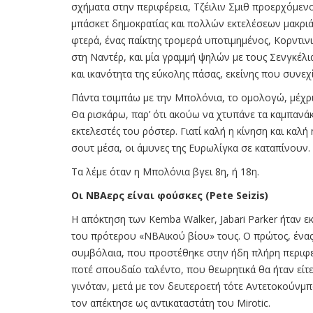
σχήματα στην περιφέρεια, Τζέιλιν Σμιθ προερχόμενο
μπάσκετ δημοκρατίας και πολλών εκτελέσεων μακριά
φτερά, ένας παίκτης τρομερά υποτιμημένος, Κορντινι
στη Ναντέρ, και μία γραμμή ψηλών με τους Σενγκέλι
και ικανότητα της εύκολης πάσας, εκείνης που συνεχί
Πάντα τσιμπάω με την Μπολόνια, το ομολογώ, μέχρι
Θα ρισκάρω, παρ’ ότι ακούω να χτυπάνε τα καμπανάκι
εκτελεστές του ρόστερ. Γιατί καλή η κίνηση και καλ
σουτ μέσα, οι άμυνες της Ευρωλίγκα σε καταπίνουν.
Τα λέμε όταν η Μπολόνια βγει 8η, ή 18η.
Οι ΝΒΑερς είναι φούσκες (Pete Seizis)
Η απόκτηση των Kemba Walker, Jabari Parker ήταν 
του πρότερου «ΝΒΑικού βίου» τους. Ο πρώτος, ένας τ
συμβόλαια, που προστέθηκε στην ήδη πλήρη περιφε
ποτέ σπουδαίο ταλέντο, που θεωρητικά θα ήταν είτε 
γινόταν, μετά με τον δευτεροετή τότε Αντετοκούνμ
τον απέκτησε ως αντικαταστάτη του Mirotic.