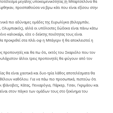
αποτέλεσμα μεγάλης υποκειμενικότητας (η Μπαρτσελόνα θα
ρίφθηκαν, προσπαθούσα να βρω κάτι που είναι εξίσου στην
ομενικά πιο αδύναμες ομάδες της Ευρωλίγκα (Βιλερμπάν,
ό, Ολυμπιακός), αλλά οι υπόλοιπες δώδεκα είναι πάνω κάτω
ένο καλοκαίρι, είτε ο δείκτης ποιότητας τους είναι
 θα προκριθεί στα πλέι-οφ η Μπάγερν ή θα αποκλειστεί η
ς προπονητές και θα πω ότι, εκτός του Σκαριόλο που τον
τουλάχιστον άλλοι τρεις προπονητές θα φύγουν από τον
ίας θα είναι χαοτικά και δυο-τρία λάθος αποτελέσματα θα
 θέλουν καθόλου. Για να πάω πιο προσωπικά, πιστεύω ότι
 Ιβάνοβιτς, Κάτας, Πενιαρόγια, Πάρκερ, Τσαν, Γκριμάου και
 είναι στον πάγκο των ομάδων τους στο ξεκίνημα του