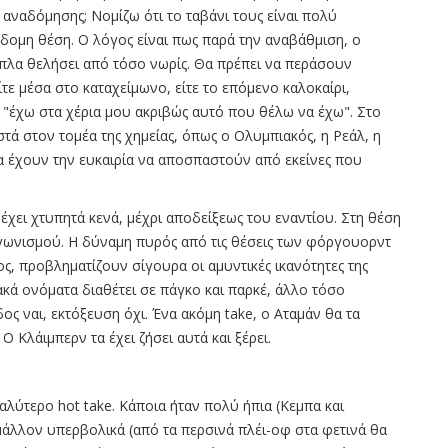
αναδόμησης; Νομίζω ότι το ταβάνι τους είναι πολύ
βδομη θέση. Ο λόγος είναι πως παρά την αναβάθμιση, ο
όπλα θελήσει από τόσο νωρίς. Θα πρέπει να περάσουν
τε μέσα στο καταχείμωνο, είτε το επόμενο καλοκαίρι,
 "έχω στα χέρια μου ακριβώς αυτό που θέλω να έχω". Στο
ά στον τομέα της χημείας, όπως ο Ολυμπιακός, η Ρεάλ, η
θα έχουν την ευκαιρία να αποσπαστούν από εκείνες που
χει χτυπητά κενά, μέχρι αποδείξεως του εναντίου. Στη θέση
αγωνισμού. Η δύναμη πυρός από τις θέσεις των φόργουορντ
ος, προβληματίζουν σίγουρα οι αμυντικές ικανότητες της
κά ονόματα διαθέτει σε πάγκο και παρκέ, άλλο τόσο
ος ναι, εκτόξευση όχι. Ένα ακόμη take, ο Αταμάν θα τα
Ο Κλάιμπερν τα έχει ζήσει αυτά και ξέρει.
αλύτερο hot take. Κάποια ήταν πολύ ήπια (Κεμπα και
μάλλον υπερβολικά (από τα περσινά πλέι-οφ στα φετινά θα