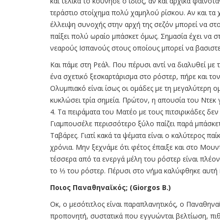
και τελικά το κούνησε ο ίδιος, αν και αρχικά φαινότα
τεράστιο στοίχημα πολύ χαμηλού ρίσκου. Αν και τα 
έλλειψη συνοχής στην αρχή της σεζόν μπορεί να στ
παίξει πολύ ωραίο μπάσκετ όμως. Σημασία έχει να στ
νεαρούς Ισπανούς στους οποίους μπορεί να βασιστε
Και πάμε στη Ρεάλ. Που πέρυσι αντί να διαλυθεί με
ένα σχετικό ξεσκαρτάρισμα στο ρόστερ, πήρε και τον 
Ολυμπιακό είναι ίσως οι ομάδες με τη μεγαλύτερη 
κυκλώσει τρία σημεία. Πρώτον, η απουσία του Ντεκ
4. Τα πειράματα του Ματέο με τους πιτσιρικάδες δε
Γιαμπουσέλε περισσότερο ξύλο παίζει παρά μπάσκετ.
Ταβάρες. Γιατί κακά τα ψέματα είναι ο καλύτερος παίκ
χρόνια. Μην ξεχνάμε ότι φέτος έπαιξε και στο Μουν
τέσσερα από τα ενεργά μέλη του ρόστερ είναι πλέον 
το ⅓ του ρόστερ. Πέρυσι στο νήμα καλύφθηκε αυτή 
Ποιος Παναθηναϊκός; (Giorgos B.)
Oκ, ο μεσότιτλος είναι παραπλανητικός, ο Παναθηνα
προπονητή, συστατικά που εγγυώνται βελτίωση, πιθ