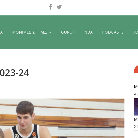
ΡΑ
ΜΟΝΙΜΕΣ ΣΤΗΛΕΣ
GURU+
NBA
PODCASTS
ΚΟ
023-24
M
Α
M
Σ