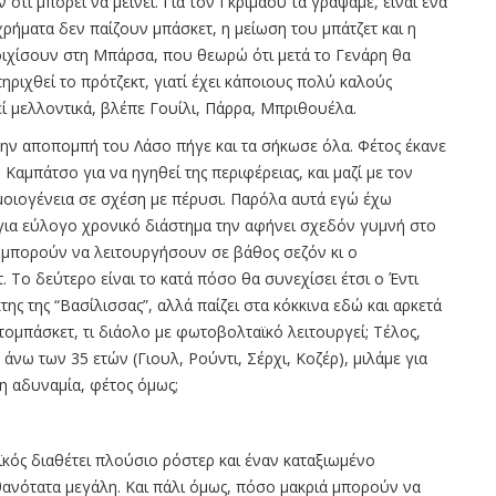
ν ότι μπορεί να μείνει. Για τον Γκριμάου τα γράψαμε, είναι ένα
χρήματα δεν παίζουν μπάσκετ, η μείωση του μπάτζετ και η
οιχίσουν στη Μπάρσα, που θεωρώ ότι μετά το Γενάρη θα
ηριχθεί το πρότζεκτ, γιατί έχει κάποιους πολύ καλούς
ί μελλοντικά, βλέπε Γουίλι, Πάρρα, Μπριθουέλα.
 την αποπομπή του Λάσο πήγε και τα σήκωσε όλα. Φέτος έκανε
Καμπάτσο για να ηγηθεί της περιφέρειας, και μαζί με τον
ομοιογένεια σε σχέση με πέρυσι. Παρόλα αυτά εγώ έχω
 για εύλογο χρονικό διάστημα την αφήνει σχεδόν γυμνή στο
ν μπορούν να λειτουργήσουν σε βάθος σεζόν κι ο
 Το δεύτερο είναι το κατά πόσο θα συνεχίσει έτσι ο Έντι
της της “Βασίλισσας”, αλλά παίζει στα κόκκινα εδώ και αρκετά
τομπάσκετ, τι διάολο με φωτοβολταϊκό λειτουργεί; Τέλος,
άνω των 35 ετών (Γιουλ, Ρούντι, Σέρχι, Κοζέρ), μιλάμε για
η αδυναμία, φέτος όμως;
ϊκός διαθέτει πλούσιο ρόστερ και έναν καταξιωμένο
ανότατα μεγάλη. Και πάλι όμως, πόσο μακριά μπορούν να