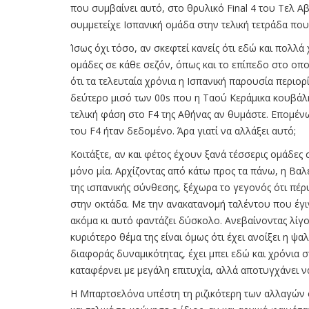
που συμβαίνει αυτό, στο θρυλικό Final 4 του Τελ Αβ
συμμετείχε Ισπανική ομάδα στην τελική τετράδα που 
Ίσως όχι τόσο, αν σκεφτεί κανείς ότι εδώ και πολλά
ομάδες σε κάθε σεζόν, όπως και το επίπεδο στο οποί
ότι τα τελευταία χρόνια η Ισπανική παρουσία περιο
δεύτερο μισό των 00s που η Ταού Κεράμικα κουβάλ
τελική φάση στο F4 της Αθήνας αν θυμάστε. Επομέν
του F4 ήταν δεδομένο. Άρα γιατί να αλλάξει αυτό;
Κοιτάξτε, αν και φέτος έχουν ξανά τέσσερις ομάδες 
μόνο μία. Αρχίζοντας από κάτω προς τα πάνω, η Βαλέ
της ισπανικής σύνθεσης, ξέχωρα το γεγονός ότι πέρ
στην οκτάδα. Με την ανακατανομή ταλέντου που έγινε
ακόμα κι αυτό φαντάζει δύσκολο. Ανεβαίνοντας λίγο,
κυριότερο θέμα της είναι όμως ότι έχει ανοίξει η ψα
διαφοράς δυναμικότητας, έχει μπει εδώ και χρόνια σ
καταφέρνει με μεγάλη επιτυχία, αλλά αποτυγχάνει ν
Η Μπαρτσελόνα υπέστη τη ριζικότερη των αλλαγών φέ