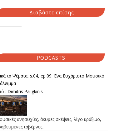
Διαβάστε επίσης
PODCASTS
κά τα Ψέματα, s.04, ep.09: Ένα Ευχάριστο Μουσικό
ιάλειμμα
πό :
Dimitris Paligkinis
υσικές ανησυχίες, άκυρες σκέψεις, λίγο κράξιμο,
ραβευμένες ταβέρνες…