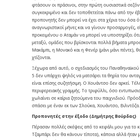
φτάσουν οι πράσινοι, στην πρώτη ουσιαστικά σεζόν 
συγκεκριμένο και δεν τοποθετείται πάνω από την έ
προπονητής δεν μπορεί να έχει στα χέρια του όσα 
αναγνωριστικοί μήνες και να γίνουν προσαρμογές, εί
προκειμένου ο Αταμάν να μπορεί να υποστηρίξει ότι
μεταξύ, ομάδες που βρίσκονται πολλά βήματα μπροστ
Μακάμπι, η Μονακό και η Φενέρ (μάνι μάνι πέντε), 
χτίζονται.
Ξέχωρα από αυτό, ο σχεδιασμός του Παναθηναϊκού έ
5 δεν υπάρχει ψηλός να ματσάρει τα θηρία του αντ
είναι επίσης συζητήσιμη. Ο Χουάντσο δεν αρκεί. Τέλ
περιφερειακής γραμμής. Το τριφύλλι, όσο εντυπωσια
χωλαίνει σε καίρια ζητούμενα του παιχνιδιού. Πρόοδ
σπάσει με έναν εκ των Σλούκα, Χουάντσο, Βιλντόζα. 
Προπονητές στην έξοδο (Δημήτρης Βούρδας)
Πέρασαν πολλές σκέψεις από το κεφάλι μου για το κ
Τζαμπάρι δεν θα κάνουν τίποτα), κάποια αλλά ήταν 