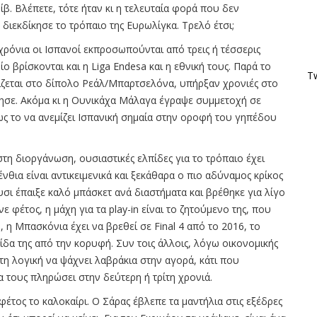
ίβ. Βλέπετε, τότε ήταν κι η τελευταία φορά που δεν
διεκδίκησε το τρόπαιο της Ευρωλίγκα. Τρελό έτσι;
 χρόνια οι Ισπανοί εκπροσωπούνται από τρεις ή τέσσερις
ο βρίσκονται και η Liga Endesa και η εθνική τους. Παρά το
Tw
ρίζεται στο δίπολο Ρεάλ/Μπαρτσελόνα, υπήρξαν χρονιές στο
ησε. Ακόμα κι η Ουνικάχα Μάλαγα έγραψε συμμετοχή σε
ως το να ανεμίζει Ισπανική σημαία στην οροφή του γηπέδου
στη διοργάνωση, ουσιαστικές ελπίδες για το τρόπαιο έχει
νθια είναι αντικειμενικά και ξεκάθαρα ο πιο αδύναμος κρίκος
υσι έπαιξε καλό μπάσκετ ανά διαστήματα και βρέθηκε για λίγο
 φέτος, η μάχη για τα play-in είναι το ζητούμενο της, που
 η Μπασκόνια έχει να βρεθεί σε Final 4 από το 2016, το
λίδα της από την κορυφή. Συν τοις άλλοις, λόγω οικονομικής
τη λογική να ψάχνει λαβράκια στην αγορά, κάτι που
α τους πληρώσει στην δεύτερη ή τρίτη χρονιά.
τος το καλοκαίρι. Ο Σάρας έβλεπε τα μαντήλια στις εξέδρες