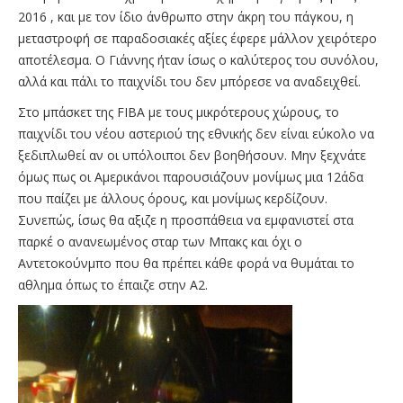
2016 , και με τον ίδιο άνθρωπο στην άκρη του πάγκου, η
μεταστροφή σε παραδοσιακές αξίες έφερε μάλλον χειρότερο
αποτέλεσμα. Ο Γιάννης ήταν ίσως ο καλύτερος του συνόλου,
αλλά και πάλι το παιχνίδι του δεν μπόρεσε να αναδειχθεί.
Στο μπάσκετ της FIBA με τους μικρότερους χώρους, το
παιχνίδι του νέου αστεριού της εθνικής δεν είναι εύκολο να
ξεδιπλωθεί αν οι υπόλοιποι δεν βοηθήσουν. Μην ξεχνάτε
όμως πως οι Αμερικάνοι παρουσιάζουν μονίμως μια 12άδα
που παίζει με άλλους όρους, και μονίμως κερδίζουν.
Συνεπώς, ίσως θα αξιζε η προσπάθεια να εμφανιστεί στα
παρκέ ο ανανεωμένος σταρ των Μπακς και όχι ο
Αντετοκούνμπο που θα πρέπει κάθε φορά να θυμάται το
αθλημα όπως το έπαιζε στην Α2.