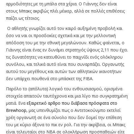
αρμοδιότητες με τη μπάλα στα χέρια. Ο Γιάννης δεν είναι
στους Μπακς ακριβώς πλέι μέικερ, αλλά σε πολλές επιθέσεις
παίζει ως τέτοιος.
Ο αθλητής γνωρίζει αυτό τον καιρό αυξημένη προβολή και
όσο να ναι οι προσδοκίες σχετικά και με την μελλοντική
απόδοση του με την εθνική μεγαλώνουν. Καθώς φαίνεται, ο
Γιάννης είναι ένας εν δυνάμει στρατηγός ύψους 2,11 που έχει
τις δυνατότητες να κατευθύνει το παιχνίδι ενός ολόκληρου
συνόλου, και τελικά αυτό είναι που συναρπάζει. Οργανωτής
αυτού του μεγέθους και αυτών των αθλητικών ικανοτήτων
δεν υπάρχει πουθενά στο μπάσκετ της FIBA.
Παρόλο το (απόλυτα) λογικό του ενθουσιασμού, ορισμένα
στοιχεία απαιτούν ταυτόχρονα και μια λίγο πιο συγκρατημένη
ματιά. Ενα
εξαιρετικό αρθρο που διάβασα πρόσφατα στο
Brewhoop,
μας υπενθυμίζει πως ο Αντετοκούνμπο εκτελεί
χρέη οργανωτή σε ένα σύνολο που δεν δομεί την επίθεση
του με κύριο άξονα το πικ εν ρολ. Για την ακρίβεια, οι Μπακς
είναι τελευταίοι στο ΝΒΑ σε ολοκλήρωση προσπαθειών είτε