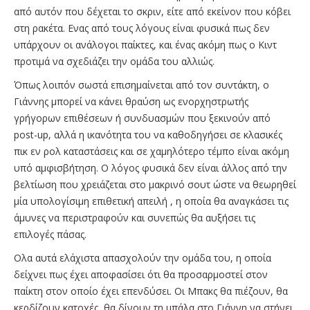
από αυτόν που δέχεται το σκριν, είτε από εκείνον που κόβει
στη ρακέτα. Ενας από τους λόγους είναι φυσικά πως δεν
υπάρχουν οι ανάλογοι παίκτες, και ένας ακόμη πως ο Κιντ
προτιμά να σχεδιάζει την ομάδα του αλλιώς.
Όπως λοιπόν σωστά επισημαίνεται από τον συντάκτη, ο
Γιάννης μπορεί να κάνει θραύση ως ενορχηστρωτής
γρήγορων επιθέσεων ή συνδυασμών που ξεκινούν από
post-up, αλλά η ικανότητα του να καθοδηγήσει σε κλασικές
πικ εν ρολ καταστάσεις και σε χαμηλότερο τέμπο είναι ακόμη
υπό αμφισβήτηση. Ο λόγος φυσικά δεν είναι άλλος από την
βελτίωση που χρειάζεται στο μακρινό σουτ ώστε να θεωρηθεί
μία υπολογίσιμη επιθετική απειλή , η οποία θα αναγκάσει τις
άμυνες να περιστραφούν και συνεπώς θα αυξήσει τις
επιλογές πάσας.
Ολα αυτά ελάχιστα απασχολούν την ομάδα του, η οποία
δείχνει πως έχει αποφασίσει ότι θα προσαρμοστεί στον
παίκτη στον οποίο έχει επενδύσει. Οι Μπακς θα πιέζουν, θα
κερδίζουν κατοχές, θα δίνουν τη μπάλα στο Γιάννη να στήνει