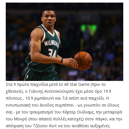
Στα 9 πρώτα παιχνίδια μετά το All Star Game (πριν το
χθεσινό), o Γιάννης Αντετοκούνμπο έχει μέσο όρο 19.9
πόντους , 10.9 ριμπάουντ και 7,6 ασίστ ανά παιχνίδι. Η
εντυπωσιακή του άνοδος συμπίπτει - ως γνωστόν σε όλους
σας - με τον τραυματισμό του Κάρτερ Ουίλιαμς, την μεταφορά
του Μονρό (που απαιτεί πολλές κατοχές) στον πάγκο, και την
απόφαση του Τζέισον Κιντ να του αναθέσει αυξημένες