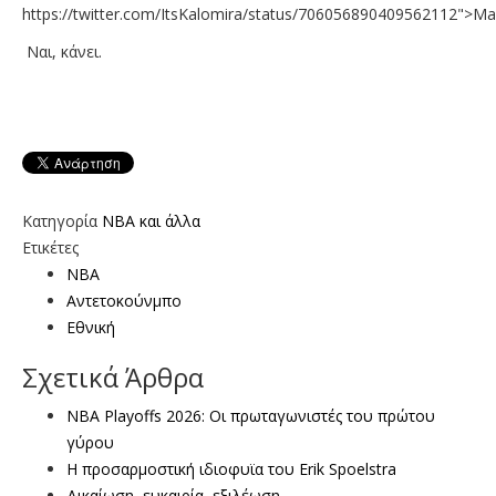
https://twitter.com/ItsKalomira/status/706056890409562112">M
Nαι, κάνει.
Κατηγορία
NBA και άλλα
Ετικέτες
NBA
Αντετοκούνμπο
Εθνική
Σχετικά Άρθρα
NBA Playoffs 2026: Οι πρωταγωνιστές του πρώτου
γύρου
Η προσαρμοστική ιδιοφυϊα του Erik Spoelstra
Δικαίωση, ευκαιρία, εξιλέωση