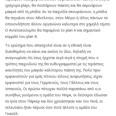
γρήγορα plays, θα ποστάρουν παίκτες και θα σκρινάρουν
μακριά από τη μπάλα. Αν τα παιχνίδα σκουραίνουν, η μπάλα
θα πηγαίνει στον Μίντλετον, στον Μέγιο ή τέλος πάντων σε
οποιονδήποτε άλλον οργανώνει καλυτερα στο χαμηλό τέμπο.
Ο Αντετοκούνμπο θα παραμένει το plan A και σημαντικό
κομμάτι του plan B.
Το ερώτημα που απασχολεί είναι αν η εθνική είναι
διατιθεμένη να κάνει και εκείνη το ίδιο, δηλαδή να
αναγνωρίσει ότι ίσως έρχεται σιγά σιγά η στιγμή που ο
τρόπος παιχνιδιού της θα ευθυγραμμιστεί με τις τεράστιες
ικανότητες του μακράν καλύτερου παίκτη της. Πολύ πριν
εμφανιστούν για εμάς τέτοιου είδους αναρωτήσεις, είχαν
εμφανιστεί για τους Γερμανούς, τους Γάλλους και τους
Ισπανούς. Οι πρώτοι πέτυχαν πολλά παραπάνω από ο,τι
συνήθως γινόμενοι η ομάδα του Ντιρκ, οι δεύτεροι έδωσαν
τα ηνία στον Πάρκερ και δεν χρειάστηκαν καν τον Νοά, οι
τελευταίοι ήταν πέρυσι όσο ποτέ άλλοτε η ομάδα του
Γκασόλ.