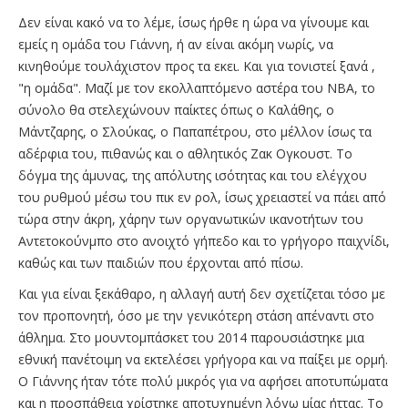
Δεν είναι κακό να το λέμε, ίσως ήρθε η ώρα να γίνουμε και
εμείς η ομάδα του Γιάννη, ή αν είναι ακόμη νωρίς, να
κινηθούμε τουλάχιστον προς τα εκει. Και για τονιστεί ξανά ,
"η ομάδα". Μαζί με τον εκολλαπτόμενο αστέρα του ΝΒΑ, το
σύνολο θα στελεχώνουν παίκτες όπως ο Καλάθης, ο
Μάντζαρης, ο Σλούκας, ο Παπαπέτρου, στο μέλλον ίσως τα
αδέρφια του, πιθανώς και ο αθλητικός Ζακ Ογκουστ. Το
δόγμα της άμυνας, της απόλυτης ισότητας και του ελέγχου
του ρυθμού μέσω του πικ εν ρολ, ίσως χρειαστεί να πάει από
τώρα στην άκρη, χάρην των οργανωτικών ικανοτήτων του
Αντετοκούνμπο στο ανοιχτό γήπεδο και το γρήγορο παιχνίδι,
καθώς και των παιδιών που έρχονται από πίσω.
Και για είναι ξεκάθαρο, η αλλαγή αυτή δεν σχετίζεται τόσο με
τον προπονητή, όσο με την γενικότερη στάση απέναντι στο
άθλημα. Στο μουντομπάσκετ του 2014 παρουσιάστηκε μια
εθνική πανέτοιμη να εκτελέσει γρήγορα και να παίξει με ορμή.
Ο Γιάννης ήταν τότε πολύ μικρός για να αφήσει αποτυπώματα
και η προσπάθεια χρίστηκε αποτυχημένη λόγω μίας ήττας. Το