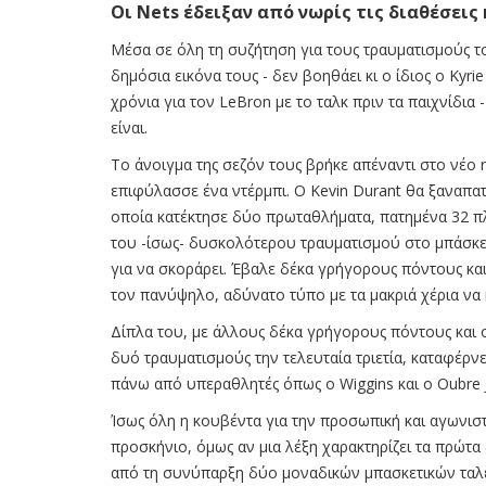
Οι Nets έδειξαν από νωρίς τις διαθέσεις
Μέσα σε όλη τη συζήτηση για τους τραυματισμούς του
δημόσια εικόνα τους - δεν βοηθάει κι ο ίδιος ο Kyri
χρόνια για τον LeBron με το ταλκ πριν τα παιχνίδια
είναι.
Το άνοιγμα της σεζόν τους βρήκε απέναντι στο νέο r
επιφύλασσε ένα ντέρμπι. Ο Kevin Durant θα ξαναπατ
οποία κατέκτησε δύο πρωταθλήματα, πατημένα 32 πλ
του -ίσως- δυσκολότερου τραυματισμού στο μπάσκετ
για να σκοράρει. Έβαλε δέκα γρήγορους πόντους και
τον πανύψηλο, αδύνατο τύπο με τα μακριά χέρια να κ
Δίπλα του, με άλλους δέκα γρήγορους πόντους και ο K
δυό τραυματισμούς την τελευταία τριετία, καταφέρνει
πάνω από υπεραθλητές όπως ο Wiggins και ο Oubre Jr.
Ίσως όλη η κουβέντα για την προσωπική και αγωνιστ
προσκήνιο, όμως αν μια λέξη χαρακτηρίζει τα πρώτα 
από τη συνύπαρξη δύο μοναδικών μπασκετικών ταλέν