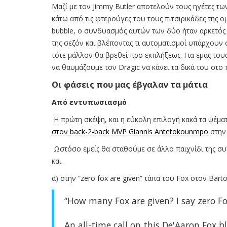
Μαζί με τον Jimmy Butler αποτελούν τους ηγέτες των
κάτω από τις φτερούγες του τους πιτσιρικάδες της 
bubble, ο συνδυασμός αυτών των δύο ήταν αρκετός γ
της σεζόν και βλέποντας τι αυτοματισμοί υπάρχουν σ
τότε μάλλον θα βρεθεί προ εκπλήξεως. Για εμάς το
να θαυμάζουμε τον Dragic να κάνει τα δικά του στο 
Οι φάσεις που μας έβγαλαν τα μάτια
Από εντυπωσιασμό
H πρώτη σκέψη, και η εύκολη επιλογή κακά τα ψέματ
στον back-2-back MVP Giannis Antetokounmpo
στην
Ωστόσο εμείς θα σταθούμε σε άλλο παιχνίδι της συγ
και
α) στην “zero fox are given” τάπα του Fox στον Barto
“How many Fox are given? I say zero Fo
An all-time call on this De'Aaron Fox b