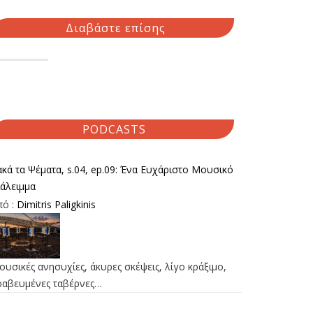
Διαβάστε επίσης
PODCASTS
κά τα Ψέματα, s.04, ep.09: Ένα Ευχάριστο Μουσικό
ιάλειμμα
πό :
Dimitris Paligkinis
υσικές ανησυχίες, άκυρες σκέψεις, λίγο κράξιμο,
ραβευμένες ταβέρνες…