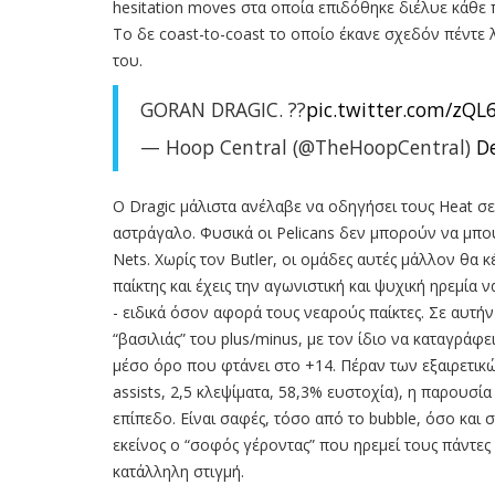
hesitation moves στα οποία επιδόθηκε διέλυε κάθε
Το δε coast-to-coast το οποίο έκανε σχεδόν πέντε λ
του.
GORAN DRAGIC. ??
pic.twitter.com/zQ
— Hoop Central (@TheHoopCentral)
D
O Dragic μάλιστα ανέλαβε να οδηγήσει τους Heat σε 
αστράγαλο. Φυσικά οι Pelicans δεν μπορούν να μπουν
Nets. Χωρίς τον Butler, οι ομάδες αυτές μάλλον θα 
παίκτης και έχεις την αγωνιστική και ψυχική ηρεμία 
- ειδικά όσον αφορά τους νεαρούς παίκτες. Σε αυτήν
“βασιλιάς” του plus/minus, με τον ίδιο να καταγράφε
μέσο όρο που φτάνει στο +14. Πέραν των εξαιρετικώ
assists, 2,5 κλεψίματα, 58,3% ευστοχία), η παρουσία
επίπεδο. Είναι σαφές, τόσο από το bubble, όσο και σ
εκείνος ο “σοφός γέροντας” που ηρεμεί τους πάντες
κατάλληλη στιγμή.