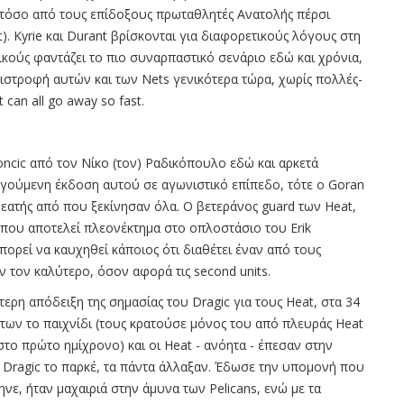
ι τόσο από τους επίδοξους πρωταθλητές Ανατολής πέρσι
t). Kyrie και Durant βρίσκονται για διαφορετικούς λόγους στη
ικούς φαντάζει το πιο συναρπαστικό σενάριο εδώ και χρόνια,
ιστροφή αυτών και των Nets γενικότερα τώρα, χωρίς πολλές-
t can all go away so fast.
ncic από τον Νίκο (τον) Ραδικόπουλο εδώ και αρκετά
οηγούμενη έκδοση αυτού σε αγωνιστικό επίπεδο, τότε ο Goran
ο θεατής από που ξεκίνησαν όλα. Ο βετεράνος guard των Heat,
ι που αποτελεί πλεονέκτημα στο οπλοστάσιο του Erik
πορεί να καυχηθεί κάποιος ότι διαθέτει έναν από τους
ον τον καλύτερο, όσον αφορά τις second units.
τερη απόδειξη της σημασίας του Dragic για τους Heat, στα 34
όντων το παιχνίδι (τους κρατούσε μόνος του από πλευράς Heat
στο πρώτο ημίχρονο) και οι Heat - ανόητα - έπεσαν στην
 ο Dragic το παρκέ, τα πάντα άλλαξαν. Έδωσε την υπομονή που
τηνε, ήταν μαχαιριά στην άμυνα των Pelicans, ενώ με τα