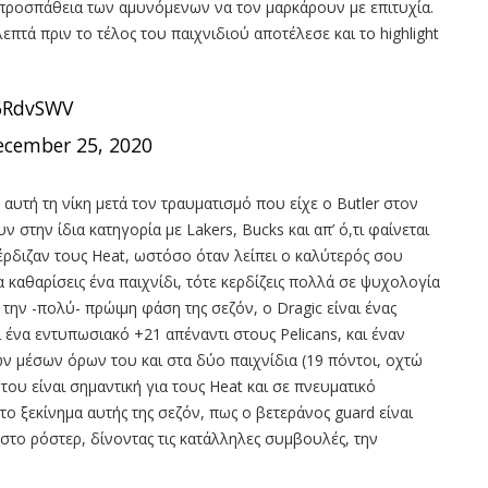
 προσπάθεια των αμυνόμενων να τον μαρκάρουν με επιτυχία.
επτά πριν το τέλος του παιχνιδιού αποτέλεσε και το highlight
L6RdvSWV
ecember 25, 2020
αυτή τη νίκη μετά τον τραυματισμό που είχε ο Butler στον
 στην ίδια κατηγορία με Lakers, Bucks και απ’ ό,τι φαίνεται
κέρδιζαν τους Heat, ωστόσο όταν λείπει ο καλύτερός σου
να καθαρίσεις ένα παιχνίδι, τότε κερδίζεις πολλά σε ψυχολογία
 την -πολύ- πρώιμη φάση της σεζόν, ο Dragic είναι ένας
ι ένα εντυπωσιακό +21 απέναντι στους Pelicans, και έναν
ν μέσων όρων του και στα δύο παιχνίδια (19 πόντοι, οχτώ
 του είναι σημαντική για τους Heat και σε πνευματικό
το ξεκίνημα αυτής της σεζόν, πως ο βετεράνος guard είναι
 στο ρόστερ, δίνοντας τις κατάλληλες συμβουλές, την