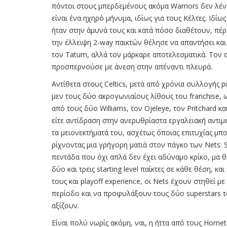
πόντοι στους μπερδεμένους ακόμα Warriors δεν λένε
είναι ένα ηχηρό μήνυμα, ιδίως για τους Κέλτες. Ιδί
ήταν στην άμυνά τους και κατά πόσο διαθέτουν, πέρ
την έλλειψη 2-way παικτών θέλησε να απαντήσει και
τον Tatum, αλλά τον μάρκαρε αποτελεσματικά. Τον
προσπερνούσε με άνεση στην απέναντι πλευρά.
Αντίθετα στους Celtics, μετά από χρόνια συλλογής p
μεν τους δύο ακρογωνιαίους λίθους του franchise,
από τους δύο Williams, τον Ojeleye, τον Pritchard κα
είτε αντίδραση στην ανερυθρίαστα εργαλειακή αντιμ
τα μειονεκτήματά του, ασχέτως όποιας επιτυχίας μπο
ρίχνοντας μια γρήγορη ματιά στον πάγκο των Nets: Sh
πεντάδα που όχι απλά δεν έχει αδύναμο κρίκο, μα θα
δύο και τρεις starting level παίκτες σε κάθε θέση,
τους και playoff experience, οι Nets έχουν στηθεί 
περίοδο και να προφυλάξουν τους δύο superstars τ
αξίζουν.
Είναι πολύ νωρίς ακόμη, ναι, η ήττα από τους Horne