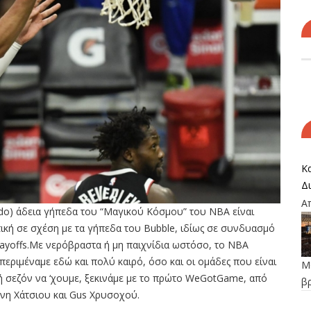
Κα
Δ
Α
do) άδεια γήπεδα του “Μαγικού Κόσμου” του ΝΒΑ είναι
ατική σε σχέση με τα γήπεδα του Bubble, ιδίως σε συνδυασμό
layoffs.Με νερόβραστα ή μη παιχνίδια ωστόσο, το NBA
περιμέναμε εδώ και πολύ καιρό, όσο και οι ομάδες που είναι
Μο
λή σεζόν να ‘χουμε, ξεκινάμε με το πρώτο WeGotGame, από
β
ννη Χάτσιου και Gus Χρυσοχού.