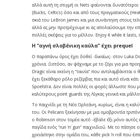
αλλά αυτή τη στιγμή οι Nets φαίνονται δυνατότερο
(Bucks, Celtics) όσο και από τους πραγματικούς (Hea
σκιά του LeBron James και μια συνάντηση στους τελ
αλλά ας μην προτρέχουμε κι ας απολαύσουμε την επ
πολλές σκέψεις για το μέλλον. Enjoy it while it lasts, i
Η “αγνή σλοβένικη καύλα” έχει prequel
Ο παραπάνω όρος έχει δοθεί -δικαίως- στον Luka Do
χρόνια. Ωστόσο, αν ψάχναμε με το ζόρι για μια πρ
Dragic είναι εκείνη η “ταινία” που αντιλαμβάνεται 
έχει ξεκάθαρο ρόλο ρεζέρβας πια και αυτό είναι κάτ
Spoelstra. Δεν είναι πολλές οι φορές άλλωστε που μ
καλύτερους point guards της Λίγκας γενικά και μάλλ
Το παιχνίδι με τη Νέα Ορλεάνη, κυρίως, είναι η καλύ
του. Οι Pelicans ξεκίνησαν με μια ομοβροντία τριπ
ο Robinson στον τομέα αυτό -έβαλε έξι μόνο αυτός 
παγίδα ενός “run ‘n’ gun” παιχνιδιού. Με το πάτησε
χρειάστηκε στην ομάδα του, κάθε pick ‘n roll που έσ