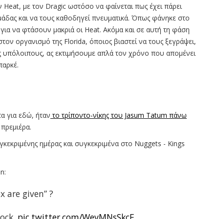
 Heat, με τον Dragic ωστόσο να φαίνεται πως έχει πάρει
ομάδας και να τους καθοδηγεί πνευματικά. Όπως φάνηκε στο
ια να φτάσουν μακριά οι Heat. Ακόμα και σε αυτή τη φάση
τον οργανισμό της Florida, όποιος βιαστεί να τους ξεγράψει,
υς υπόλοιπους, ας εκτιμήσουμε απλά τον χρόνο που απομένει
παρκέ.
α για εδώ, ήταν
το τρίποντο-νίκης του Jasum Tatum πάνω
 πρεμιέρα.
κεκριμένης ημέρας και συγκεκριμένα στο Nuggets - Kings
n:
x are given” ?
lock.
pic.twitter.com/WevMNsSkcE