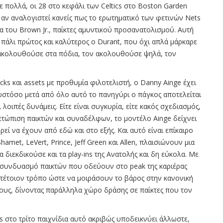
 πολλά, οι 28 στο κεφάλι των Celtics στο Boston Garden
ως αν αναλογιστεί κανείς πως το ερωτηματικό των φετινών Nets
α του Brown Jr., παίκτες αμυντικού προσανατολισμού. Αυτή
 πάλι πρώτος και καλύτερος ο Durant, που όχι απλά μάρκαρε
 ακολουθούσε στα πόδια, τον ακολουθούσε ψηλά, τον
icks και assets με προθυμία φιλοτελιστή, ο Danny Ainge έχει
 ωστόσο μετά από όλο αυτό το πανηγύρι ο πάγκος αποτελείται
ι λοιπές δυνάμεις. Είτε είναι συγκυρία, είτε κακός σχεδιασμός,
ετώπιση παικτών και συναδέλφων, το μοντέλο Ainge δείχνει
ρεί να έχουν από εδώ και στο εξής. Και αυτό είναι επίκαιρο
amet, LeVert, Prince, Jeff Green και Allen, πλαισιώνουν μια
 διεκδικούσε και τα play-ins της Ανατολής και δη εύκολα. Με
 και συνδυασμό παικτών που οδεύουν στο peak της καριέρας
με τέτοιον τρόπο ώστε να μοιράσουν το βάρος στην κανονική
ους, δίνοντας παράλληλα χώρο δράσης σε παίκτες που τον
ts στο τρίτο παιχνίδια αυτό ακριβώς υποδεικνύει άλλωστε,