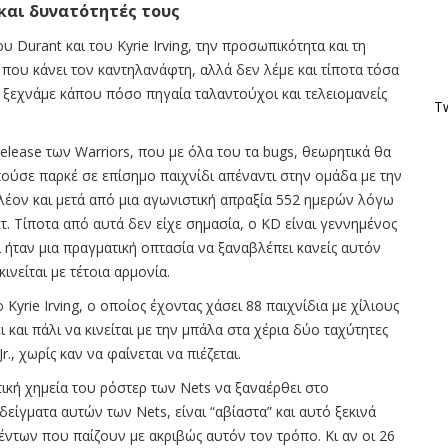
 και δυνατότητές τους
 Durant και του Kyrie Irving, την προσωπικότητα και τη
e που κάνει τον καντηλανάφτη, αλλά δεν λέμε και τίποτα τόσα
 - ξεχνάμε κάπου πόσο πηγαία ταλαντούχοι και τελειομανείς
Tw
elease των Warriors, που με όλα του τα bugs, θεωρητικά θα
ούσε παρκέ σε επίσημο παιχνίδι απέναντι στην ομάδα με την
έον και μετά από μια αγωνιστική απραξία 552 ημερών λόγω
. Τίποτα από αυτά δεν είχε σημασία, ο KD είναι γεννημένος
 ήταν μια πραγματική οπτασία να ξαναβλέπει κανείς αυτόν
ινείται με τέτοια αρμονία.
yrie Irving, ο οποίος έχοντας χάσει 88 παιχνίδια με χίλιους
 και πάλι να κινείται με την μπάλα στα χέρια δύο ταχύτητες
, χωρίς καν να φαίνεται να πιέζεται.
ική χημεία του ρόστερ των Nets να ξαναέρθει στο
δείγματα αυτών των Nets, είναι “αβίαστα” και αυτό ξεκινά
των που παίζουν με ακριβώς αυτόν τον τρόπο. Κι αν οι 26