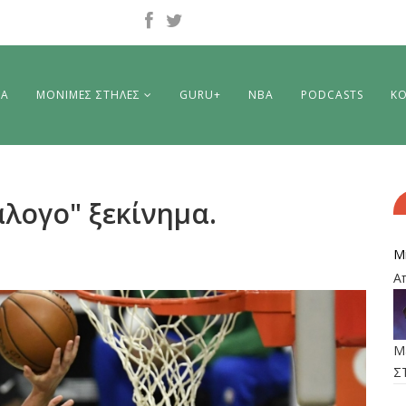
ΡΑ
ΜΟΝΙΜΕΣ ΣΤΗΛΕΣ
GURU+
NBA
PODCASTS
ΚΟ
άλογο" ξεκίνημα.
M
Α
M
Σ