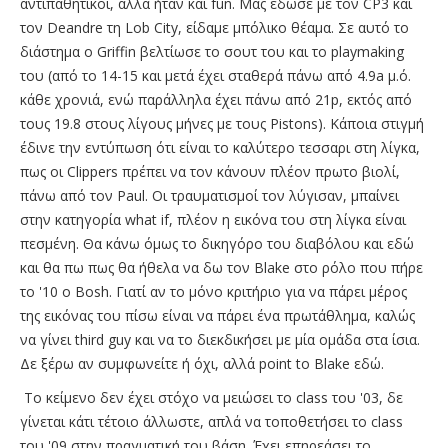
αντιπαθητικοί, αλλά ήταν και fun. Μας έδωσε με τον CP3 και
τον Deandre τη Lob City, είδαμε μπόλικο θέαμα. Σε αυτό το
διάστημα ο Griffin βελτίωσε το σουτ του και το playmaking
του (από το 14-15 και μετά έχει σταθερά πάνω από 4.9a μ.ό.
κάθε χρονιά, ενώ παράλληλα έχει πάνω από 21p, εκτός από
τους 19.8 στους λίγους μήνες με τους Pistons). Κάποια στιγμή
έδινε την εντύπωση ότι είναι το καλύτερο τεσσαρι στη λίγκα,
πως οι Clippers πρέπει να τον κάνουν πλέον πρωτο βιολί,
πάνω από τον Paul. Οι τραυματισμοί τον λύγισαν, μπαίνει
στην κατηγορία what if, πλέον η εικόνα του στη λίγκα είναι
πεσμένη. Θα κάνω όμως το δικηγόρο του διαβόλου και εδώ
και θα πω πως θα ήθελα να δω τον Blake στο ρόλο που πήρε
το '10 ο Bosh. Γιατί αν το μόνο κριτήριο για να πάρει μέρος
της εικόνας του πίσω είναι να πάρει ένα πρωτάθλημα, καλώς
να γίνει third guy και να το διεκδικήσει με μία ομάδα στα ίσια.
Δε ξέρω αν συμφωνείτε ή όχι, αλλά point to Blake εδώ.
Το κείμενο δεν έχει στόχο να μειώσει το class του '03, δε
γίνεται κάτι τέτοιο άλλωστε, απλά να τοποθετήσει το class
του '09 στην πραγματική του βάση. Έχει επηρεάσει το