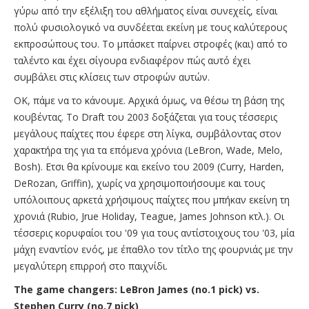
γύρω από την εξέλιξη του αθλήματος είναι συνεχείς, είναι
πολύ φυσιολογικό να συνδέεται εκείνη με τους καλύτερους
εκπροσώπους του. Το μπάσκετ παίρνει στροφές (και) από το
ταλέντο και έχει σίγουρα ενδιαφέρον πώς αυτό έχει
συμβάλει στις κλίσεις των στροφών αυτών.
OK, πάμε να το κάνουμε. Αρχικά όμως, να θέσω τη βάση της
κουβέντας. Το Draft του 2003 δοξάζεται για τους τέσσερις
μεγάλους παίχτες που έφερε στη λίγκα, συμβάλοντας στον
χαρακτήρα της για τα επόμενα χρόνια (LeBron, Wade, Melo,
Bosh). Ετσι θα κρίνουμε και εκείνο του 2009 (Curry, Harden,
DeRozan, Griffin), χωρίς να χρησιμοποιήσουμε και τους
υπόλοιπους αρκετά χρήσιμους παίχτες που μπήκαν εκείνη τη
χρονιά (Rubio, Jrue Holiday, Teague, James Johnson κτλ.). Οι
τέσσερις κορυφαίοι του '09 για τους αντίστοιχους του '03, μία
μάχη εναντίον ενός, με έπαθλο τον τίτλο της φουρνιάς με την
μεγαλύτερη επιρροή στο παιχνίδι.
The game changers: LeBron James (no.1 pick) vs.
Stephen Curry (no.7 pick)