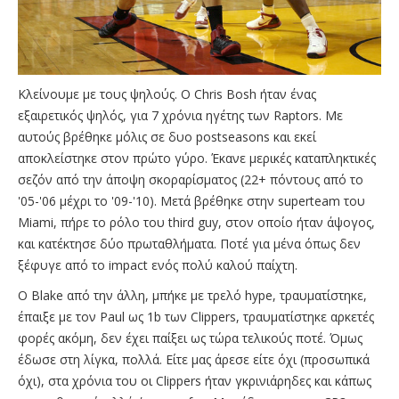
Κλείνουμε με τους ψηλούς. Ο Chris Bosh ήταν ένας
εξαιρετικός ψηλός, για 7 χρόνια ηγέτης των Raptors. Με
αυτούς βρέθηκε μόλις σε δυο postseasons και εκεί
αποκλείστηκε στον πρώτο γύρο. Έκανε μερικές καταπληκτικές
σεζόν από την άποψη σκοραρίσματος (22+ πόντους από το
'05-'06 μέχρι το '09-'10). Μετά βρέθηκε στην superteam του
Miami, πήρε το ρόλο του third guy, στον οποίο ήταν άψογος,
και κατέκτησε δύο πρωταθλήματα. Ποτέ για μένα όπως δεν
ξέφυγε από το impact ενός πολύ καλού παίχτη.
Ο Blake από την άλλη, μπήκε με τρελό hype, τραυματίστηκε,
έπαιξε με τον Paul ως 1b των Clippers, τραυματίστηκε αρκετές
φορές ακόμη, δεν έχει παίξει ως τώρα τελικούς ποτέ. Όμως
έδωσε στη λίγκα, πολλά. Είτε μας άρεσε είτε όχι (προσωπικά
όχι), στα χρόνια του οι Clippers ήταν γκρινιάρηδες και κάπως