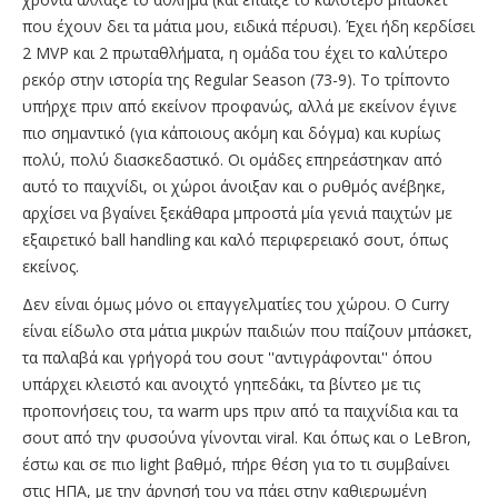
που έχουν δει τα μάτια μου, ειδικά πέρυσι). Έχει ήδη κερδίσει
2 MVP και 2 πρωταθλήματα, η ομάδα του έχει το καλύτερο
ρεκόρ στην ιστορία της Regular Season (73-9). Το τρίποντο
υπήρχε πριν από εκείνον προφανώς, αλλά με εκείνον έγινε
πιο σημαντικό (για κάποιους ακόμη και δόγμα) και κυρίως
πολύ, πολύ διασκεδαστικό. Οι ομάδες επηρεάστηκαν από
αυτό το παιχνίδι, οι χώροι άνοιξαν και ο ρυθμός ανέβηκε,
αρχίσει να βγαίνει ξεκάθαρα μπροστά μία γενιά παιχτών με
εξαιρετικό ball handling και καλό περιφερειακό σουτ, όπως
εκείνος.
Δεν είναι όμως μόνο οι επαγγελματίες του χώρου. Ο Curry
είναι είδωλο στα μάτια μικρών παιδιών που παίζουν μπάσκετ,
τα παλαβά και γρήγορά του σουτ ''αντιγράφονται'' όπου
υπάρχει κλειστό και ανοιχτό γηπεδάκι, τα βίντεο με τις
προπονήσεις του, τα warm ups πριν από τα παιχνίδια και τα
σουτ από την φυσούνα γίνονται viral. Και όπως και ο LeBron,
έστω και σε πιο light βαθμό, πήρε θέση για το τι συμβαίνει
στις ΗΠΑ, με την άρνησή του να πάει στην καθιερωμένη