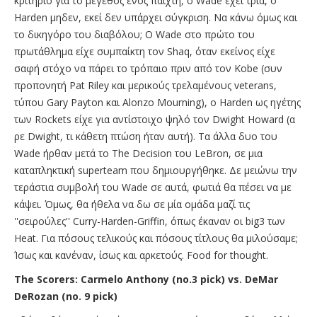
κριτήριο για το μέγεθος ενός παίχτη, ο Wade έχει τρια, ο
Harden μηδεν, εκεί δεν υπάρχει σύγκριση. Να κάνω όμως και
το δικηγόρο του διαβόλου; Ο Wade στο πρώτο του
πρωτάθλημα είχε συμπαίκτη τον Shaq, όταν εκείνος είχε
σαφή στόχο να πάρει το τρόπαιο πριν από τον Kobe (συν
προπονητή Pat Riley και μερικούς τρελαμένους veterans,
τύπου Gary Payton και Alonzo Mourning), o Harden ως ηγέτης
των Rockets είχε για αντίστοιχο ψηλό τον Dwight Howard (α
ρε Dwight, τι κάθετη πτώση ήταν αυτή). Τα άλλα δυο του
Wade ήρθαν μετά το The Decision του LeBron, σε μια
καταπληκτική superteam που δημιουργήθηκε. Δε μειώνω την
τεράστια συμβολή του Wade σε αυτά, φωτιά θα πέσει να με
κάψει. Όμως, θα ήθελα να δω σε μία ομάδα μαζί τις
''σειρούλες'' Curry-Harden-Griffin, όπως έκαναν οι big3 των
Heat. Για πόσους τελικούς και πόσους τίτλους θα μιλούσαμε;
Ίσως και κανέναν, ίσως και αρκετούς. Food for thought.
The Scorers: Carmelo Anthony (no.3 pick) vs. DeMar
DeRozan (no. 9 pick)