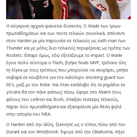
Η σύγκριση αρχικά φαίνεται δύσκολη. Ο Wade των τριων
πρωταθλημάτων και των πεντε τελικών συνολικά, απέναντι
στον Harden με μία παρουσία σε τελικούς ως sixth man των
Thunder και με μόλις δυο τελικούς περιφέρειας ως ηγέτης των
Rockets. Είπαμε όμως, εδώ εξετάζουμε το impact. Ο Wade
έγινε πολύ σύντομα ο Flash, βγήκε finals MVP, τρέλανε όλη
τη λίγκα με τους τρόπους που μπορούσε να σκοράρει, μπήκε
σοβαρά σε κουβέντα για τον καλύτερο shooting guard των
00's, μαζί με τον Kobe. Και όταν κατάλαβε ότι τα ρημάδια τα
γόνατα θα τον πάνε (κάπως) πίσω, έφερε στο Miami τους
φίλους του LeBron και Bosh, έπαιξαν τεσεερις τελικούς,
πήραν δύο πρωταθλήματα και εξασφάλισε μία θέση ψηλά
στην ιστορία του ΝΒΑ.
Ο Harden από την άλλη, ξεκίνησε ως ο τύπος πίσω από τον
Durant και τον Westbrook. Έφυγε από την Oklahoma, πήγε