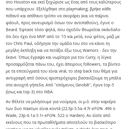
στο Houston και εκεί ξεχώρισε ως ένας από τους καλύτερους
που υπάρχουν. Εξελίχθηκε στο playmaking, βρήκε κάθε
πιθανό και απίθανο τρόπο να σκοράρει (και να παίρνει
φάουλ, προς εκνευρισμό όσων τον αντιπαθούν), έγινε ο
Beard. Έφτασε τόσο ψηλά, που σχεδόν θεωρείται σκάνδαλο
ότι δεν έχει ένα MVP από το '15 και μετά, ενώ φέτος, μαζί με
τον Chris Paul, οδήγησε την ομάδα του στο να κάνει τη
μεγάλη έκπληξη και να πετάξει έξω τους Warriors - δεν την
έκανε. Όπως έγραψα και νωρίτερα για τον Curry, η λίγκα
προσαρμόζεται πάνω του, έχει άπειρους followers, τα βίντεο
με τα επιτεύγματά του είναι viral, το step back του θέμα για
αντιγραφή από όσους αριστερόχειρες βασανίζουμε τη μπάλα
στα ανοιχτά γήπεδα. Από ''επόμενος Ginobili'', έγινε top-5
(ίσως και top-3) στο ΝΒΑ.
Αν θέλετε να μιλήσουμε για νούμερα, οι μ.ό. στην καριέρα
των δυο παικτων είναι κοντά (22.5p-5.5a-4.7r-eFG% .496 o
Wade, 23p-6.1a-5.1r-eFG% .522 o Ηarden). Αν είστε από
εκείνους που τα πρωταθλήματα αποτελούν το βασικότερο