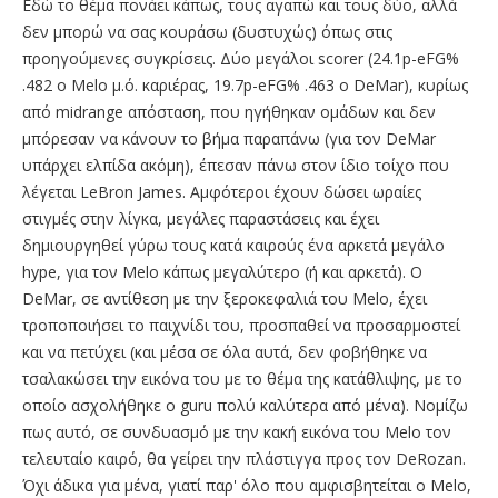
Εδώ το θέμα πονάει κάπως, τους αγαπώ και τους δύο, αλλά
δεν μπορώ να σας κουράσω (δυστυχώς) όπως στις
προηγούμενες συγκρίσεις. Δύο μεγάλοι scorer (24.1p-eFG%
.482 o Melo μ.ό. καριέρας, 19.7p-eFG% .463 ο DeMar), κυρίως
από midrange απόσταση, που ηγήθηκαν ομάδων και δεν
μπόρεσαν να κάνουν το βήμα παραπάνω (για τον DeMar
υπάρχει ελπίδα ακόμη), έπεσαν πάνω στον ίδιο τοίχο που
λέγεται LeBron James. Αμφότεροι έχουν δώσει ωραίες
στιγμές στην λίγκα, μεγάλες παραστάσεις και έχει
δημιουργηθεί γύρω τους κατά καιρούς ένα αρκετά μεγάλο
hype, για τον Melo κάπως μεγαλύτερο (ή και αρκετά). O
DeMar, σε αντίθεση με την ξεροκεφαλιά του Melo, έχει
τροποποιήσει το παιχνίδι του, προσπαθεί να προσαρμοστεί
και να πετύχει (και μέσα σε όλα αυτά, δεν φοβήθηκε να
τσαλακώσει την εικόνα του με το θέμα της κατάθλιψης, με το
οποίο ασχολήθηκε ο guru πολύ καλύτερα από μένα). Νομίζω
πως αυτό, σε συνδυασμό με την κακή εικόνα του Melo τον
τελευταίο καιρό, θα γείρει την πλάστιγγα προς τον DeRozan.
Όχι άδικα για μένα, γιατί παρ' όλο που αμφισβητείται ο Melo,