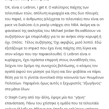
OK, είναι ο LeBron, I get it. Ο καλύτερος παίχτης των
τελευταίων ετών, απόλυτη κυριαρχία και στις δυο πλευρές
του παρκέ, ο άνθρωπος (ελέγχεται το τελευταίο) που είναι on
pace να διαλύσει ό,τι ρεκόρ υπάρχει στο ΝΒΑ. Ακόμη και οι
φανατικοί της εκκλησίας του Michael Jordan θα καθίσουν να
συζητήσουν (με επιφύλαξη) για το αν ανήκει στην κορυφή ή
όχι. Οπότε; Τέλος συζήτησης; Όχι ακριβώς, μισό λεπτό. Εδώ
εξετάζουμε το impact που έχει ένας παίχτης στη λίγκα και
στον κόσμο που την παρακολουθεί. O LeBron είναι ο
κυρίαρχος, έχει τεράστια επιρροή στους συναθλητές του,
δείχνει τον δρόμο της συνεχούς βελτίωσης, ο κόσμος τον
αγαπά (αφού τον μίσησε για λίγο) και δεν φοβάται να πάρει
θέση για το τι γίνεται συνολικά στην κοινωνία των Ηνωμένων
Πολιτείων. Παραμένει όμως αυτός ο ξεχωριστός ''εξωγήινος''
στα μάτια όλων.
Ο Steph Curry από την άλλη, έφερε μία πιο ''γήινη''
επανάσταση. Πάνω του χτίστηκε η ομάδα που τα τελευταία
χρόνια άλλαξε το άθλημα (και έπαιξε το καλύτερο μπάσκετ