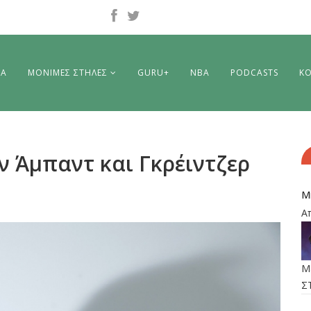
ΡΑ
ΜΟΝΙΜΕΣ ΣΤΗΛΕΣ
GURU+
NBA
PODCASTS
ΚΟ
 Άμπαντ και Γκρέιντζερ
M
Α
M
Σ