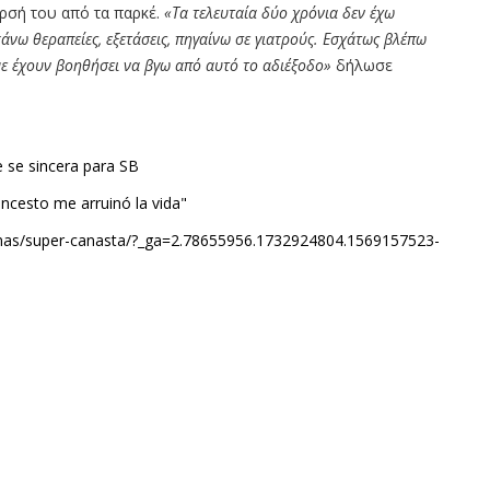
ρσή του από τα παρκέ.
«Τα τελευταία δύο χρόνια δεν έχω
κάνω θεραπείες, εξετάσεις, πηγαίνω σε γιατρούς. Εσχάτως βλέπω
με έχουν βοηθήσει να βγω από αυτό το αδιέξοδο»
δήλωσε
e se sincera para SB
oncesto me arruinó la vida"
mas/super-
canasta/?_ga=2.78655956.
1732924804.1569157523-