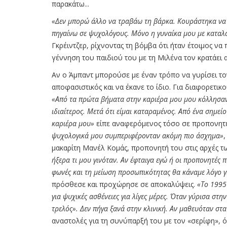
παρακάτω...
«Δεν μπορώ άλλο να τραβάω τη βάρκα. Κουράστηκα να ε
πηγαίνω σε ψυχολόγους. Μόνο η γυναίκα μου με καταλαβ
Γκρέιντζερ, ρίχνοντας τη βόμβα ότι ήταν έτοιμος να
γέννηση του παιδιού του με τη Μιλένα τον κρατάει α
Αν ο Άμπαντ μπορούσε με έναν τρόπο να γυρίσει το
αποφασιστικός και να έκανε το ίδιο. Για διαφορετικ
«Από τα πρώτα βήματα στην καριέρα μου μου κόλλησαν 
ιδιαίτερος. Μετά ότι είμαι καταραμένος. Από ένα σημεί
καριέρα μου»
είπε αναφερόμενος τόσο σε προπονητ
ψυχολογικά μου συμπεριφέρονταν ακόμη πιο άσχημα»
μακαρίτη Μανέλ Κομάς, προπονητή του στις αρχές τ
ήξερα τι μου γινόταν. Αν έφταιγα εγώ ή οι προπονητές 
φωνές και τη μείωση προσωπικότητας θα κάναμε λόγο γ
πρόσθεσε και προχώρησε σε αποκαλύψεις.
«Το 1995
για ψυχικές ασθένειες για λίγες μέρες. Όταν γύρισα στ
τρελός». Δεν πήγα ξανά στην κλινική. Αν μαθευόταν σ
αναστολές για τη συνύπαρξή του με τον «σερίφη», 