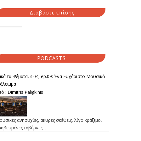
Διαβάστε επίσης
PODCASTS
κά τα Ψέματα, s.04, ep.09: Ένα Ευχάριστο Μουσικό
ιάλειμμα
πό :
Dimitris Paligkinis
υσικές ανησυχίες, άκυρες σκέψεις, λίγο κράξιμο,
ραβευμένες ταβέρνες…