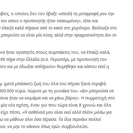
ιτς, ο οποίος δεν τον έβαζε «
επειδή τη μεταγραφή μου την
ε τον οποιο ο προπονητής ήταν τσακωμένος»
, είπε και
 έπαιζα καλά πήγαινε από το κακό στο χειρότερο. Βούλιαζα στο
α μπορούσε να είναι μία λύση, αλλά στην πραγματικότητα δεν το
να ήταν αγαπητός στους συμπαίκτες του, να έπαιζε καλά,
999 πήγα στην Ελλάδα
(σ.σ. Περιστέρι, με προπονητή τον
ατο και με έδιωξαν απλήρωτο»
θυμήθηκε και κάπου εκεί η
μ. (μετά μπάσκετ) ζωή του όλα του πήγαν ξανά στραβά.
300.000 ευρώ. Χώρισε με τη γυναίκα του.
«Δεν μπορούσα να
όνια ήταν να κοιμάμαι και να χάνω βάρος».
Η συμμετοχή στο
ε μία νέα σχέση, έναν γιο που τώρα είναι 8 χρονώ και όλα
είχε πέσει.
«Η ασθένειά μου είναι εκεί αλλά πλέον μιλάω για
λω να μάθουν όλοι όσα πέρασα. Τα ίδια περνάνε πολλοί
ουν, να μην το κάνουν όπως εγώ»
συμβουλεύει.