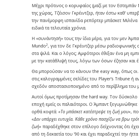
Μέχρι πρότινος ο κορυφαίος (μαζί με τον Εστεμπά
της χώρας, Τζέισον Γκρέιντζερ, ήταν έστω καθ’ υπερ
την πανέμορφη ισπανίδα ρεπόρτερ μπάσκετ Μιλένα Μ
ειδικά τα τελευταία χρόνια.
Η «συνάντησή» τους την ίδια μέρα, για τον μεν Άμπ
2
Mundo
, για τον δε Γκρέιντζερ μέσω ραδιοφωνικής 
στα ψιλά. Και ο λόγος; Αμφότεροι έθιξαν ένα μη εμπ
με την κατάθλιψή τους, λόγω των όσων έζησαν και 
Θα μπορούσαν να το κάνουν the easy way, όπως ο
στις καλογραμμένες σελίδες του Player’s Tribune ή
σχεδόν αποστασιοποιημένο από το περίβλημα του 
Αυτοί όμως προτίμησαν the hard way. Τον δύσκολο δ
εποχή εμείς οι παλαιότεροι. Ο Άμπαντ ξεγυμνώθηκε
ορθά κοφτά:
«Το μπάσκετ κατέστρεψε τη ζωή μου»
, π
«Δεν υπάρχει ευτυχία. Κάθε χρόνο πασχίζω να βρω τρόπ
ζωή»
παραδέχθηκε στον επίλογο δείχνοντας ότι έχει
από τη δεκαετία του ’90 και έχει παραδεχτεί την ήττ