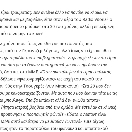
ίμαι τραυματίας. Δεν αντέχω άλλο να πονάω, να κλαίω, να
3
αίνει και με βοηθάει»,
είπε στον αέρα του Radio Vitoria
ο
 παρατήσει το μπάσκετ στα 30 του χρόνια, αλλά η επικείμενη
πό το να μην το κάνει!
ν χρόνο πίσω ίσως να έδειχνε πιο δυνατός, πιο
ούς από τον Γκρέιντζερ λόγους, αλλά ίσως να είχε «σωθεί».
την ταμπέλα του «προβληματικού». Στην αρχή έλεγαν ότι είμαι
ο και ύστερα το έκαναν συστηματικά για να επηρεάσουν την
ές όσο και στα ΜΜΕ.
«Όταν ανακάλυψαν ότι είμαι ευάλωτος
, δήλωσε «φωτογραφίζοντας» ως αρχή του κακού τον
ων ‘90ς στην Ταουγκρές (νυν Μπασκόνια).
«Στα 20 μου δεν
που με κακομεταχειρίζονταν. Με αυτά που μου έκαναν τότε με τις
ια μπούλινγκ. Έπαιζα μπάσκετ αλλά δεν ένιωθα τίποτα»
 ζήτησα ιατρική βοήθεια από την ομάδα. Με έστειλαν σε κλινική
ην προπόνηση ο προπονητής φώναζε «είδατε, ο Άμπαντ είναι
τα ΜΜΕ αυτό καλύτερα να με έθαβαν ζωντανό»
είπε δίχως
όπως ήταν το παρατσούκλι του φωνακλά και απαιτητικού