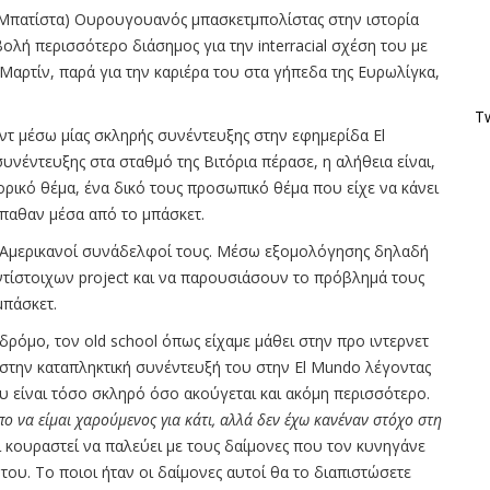
ν Μπατίστα) Ουρουγουανός μπασκετμπολίστας στην ιστορία
βολή περισσότερο διάσημος για την interracial σχέση του με
αρτίν, παρά για την καριέρα του στα γήπεδα της Ευρωλίγκα,
Tw
αντ μέσω μίας σκληρής συνέντευξης στην εφημερίδα El
συνέντευξης στα σταθμό της Βιτόρια πέρασε, η αλήθεια είναι,
ορικό θέμα, ένα δικό τους προσωπικό θέμα που είχε να κάνει
έπαθαν μέσα από το μπάσκετ.
ι Αμερικανοί συνάδελφοί τους. Μέσω εξομολόγησης δηλαδή
 αντίστοιχων project και να παρουσιάσουν το πρόβλημά τους
μπάσκετ.
ρόμο, τον old school όπως είχαμε μάθει στην προ ιντερνετ
 στην καταπληκτική συνέντευξή του στην El Mundo λέγοντας
ου είναι τόσο σκληρό όσο ακούγεται και ακόμη περισσότερο.
ο να είμαι χαρούμενος για κάτι, αλλά δεν έχω κανέναν στόχο στη
 κουραστεί να παλεύει με τους δαίμονες που τον κυνηγάνε
α του. Το ποιοι ήταν οι δαίμονες αυτοί θα το διαπιστώσετε