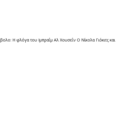
βολο: Η φλόγα του Ιμπραΐμ Αλ Χουσεΐν
O Νίκολα Γιόκιτς και