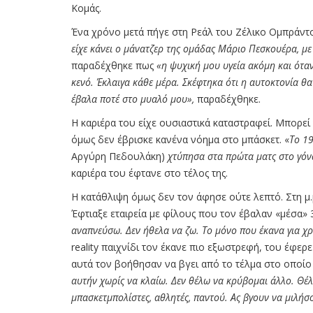
Κομάς.
Ένα χρόνο μετά πήγε στη Ρεάλ του Ζέλικο Ομπράντοβ
είχε κάνει ο μάνατζερ της ομάδας Μάριο Πεσκουέρα, μ
παραδέχθηκε πως
«η ψυχική μου υγεία ακόμη και όταν
κενό. Έκλαιγα κάθε μέρα. Σκέφτηκα ότι η αυτοκτονία θ
έβαλα ποτέ στο μυαλό μου»,
παραδέχθηκε.
Η καριέρα του είχε ουσιαστικά καταστραφεί. Μπορεί 
όμως δεν έβρισκε κανένα νόημα στο μπάσκετ. «
Το 1
Αργύρη Πεδουλάκη)
χτύπησα στα πρώτα ματς στο γόν
καριέρα του έφτανε στο τέλος της.
Η κατάθλιψη όμως δεν τον άφησε ούτε λεπτό. Στη μ.
Έφτιαξε εταιρεία με φίλους που τον έβαλαν «μέσα» 
αναπνεύσω. Δεν ήθελα να ζω. Το μόνο που έκανα για χρ
reality παιχνίδι τον έκανε πιο εξωστρεφή, του έφερ
αυτά τον βοήθησαν να βγει από το τέλμα στο οποίο 
αυτήν χωρίς να κλαίω. Δεν θέλω να κρύβομαι άλλο. Θέ
μπασκετμπολίστες, αθλητές, παντού. Ας βγουν να μιλήσ