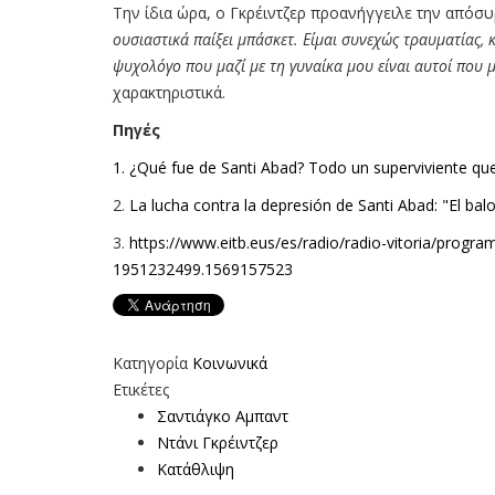
Την ίδια ώρα, ο Γκρέιντζερ προανήγγειλε την απόσυ
ουσιαστικά παίξει μπάσκετ. Είμαι συνεχώς τραυματίας, 
ψυχολόγο που μαζί με τη γυναίκα μου είναι αυτοί που 
χαρακτηριστικά.
Πηγές
1. ¿Qué fue de Santi Abad? Todo un superviviente qu
2.
La lucha contra la depresión de Santi Abad: "El bal
3.
https://www.eitb.eus/es/radio/
radio-vitoria/progra
1951232499.1569157523
Κατηγορία
Κοινωνικά
Ετικέτες
Σαντιάγκο Αμπαντ
Ντάνι Γκρέιντζερ
Κατάθλιψη