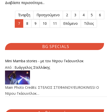
Διαβάστε περισσότερα...
Έναρξη
Προηγούμενο
2
3
4
5
6
7
8
9
10
11
Επόμενο
Τέλος
BG SPECIALS
Mini Mamba stories - με τον Ντρου Γκάουντλοκ
Από :
Ευάγγελος Στελλάκης
Main Photo Credits: ΣΤΕΛΙΟΣ ΣΤΕΦΑΝΟΥ/EUROKINISSI Ο
Ντρου Γκάουντλοκ…