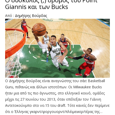
Giannis και των Bucks
Από :
Δημήτρης Bούρδας
Ο Δημήτρης Βούρδας είναι αναγνώστης του σάιτ Basketball
Guru, πιθανώς και άλλων ιστοτόπων. Οι Milwaukee Bucks
ήταν μια από τις πιο άγνωστες, στο ελληνικό κοινό, ομάδες
μέχρι τις 27 Ιουνίου του 2013, όταν επέλεξαν τον Γιάννη
Αντετοκούνμπο στο νο.15 του draft. Τότε κανείς δεν περίμενε
ότι ο Έλληνας γκαρντ/φοργουορντ/πλέιμεικερ/τέρας της…