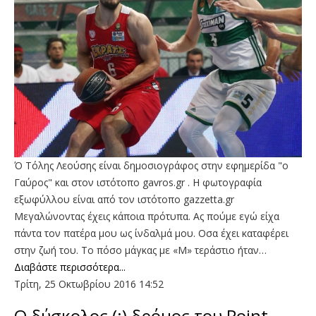
Ό Τόλης Λεούσης είναι δημοσιογράφος στην εφημερίδα "ο
Γαύρος" και στον ιστότοπο gavros.gr . Η φωτογραφία
εξωφύλλου είναι από τον ιστότοπο gazzetta.gr
Μεγαλώνοντας έχεις κάποια πρότυπα. Ας πούμε εγώ είχα
πάντα τον πατέρα μου ως ίνδαλμά μου. Οσα έχει καταφέρει
στην ζωή του. Το πόσο μάγκας με «Μ» τεράστιο ήταν…
Διαβάστε περισσότερα...
Τρίτη, 25 Οκτωβρίου 2016 14:52
Ο δύσκολος (;) δρόμος του Point