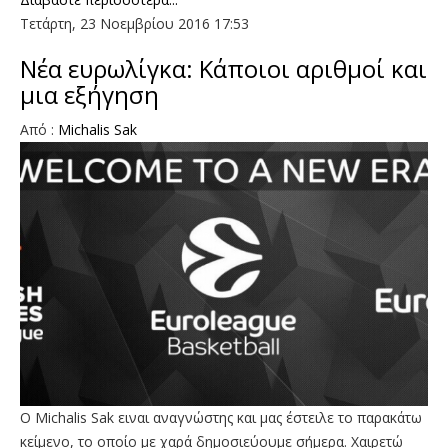
Τετάρτη, 23 Νοεμβρίου 2016 17:53
Νέα ευρωλίγκα: Κάποιοι αριθμοί και
μια εξήγηση
Aπό :
Michalis Sak
Ο Μichalis Sak ειναι αναγνώστης και μας έστειλε το παρακάτω
κείμενο, το οποίο με χαρά δημοσιεύουμε σήμερα. Χαιρετώ