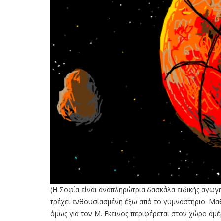
(H Σοφία είναι αναπληρώτρια δασκάλα ειδικής αγωγ
τρέχει ενθουσιασμένη έξω από το γυμναστήριο. Μαθ
όμως για τον Μ. Εκεινος περιφέρεται στον χώρο αμ