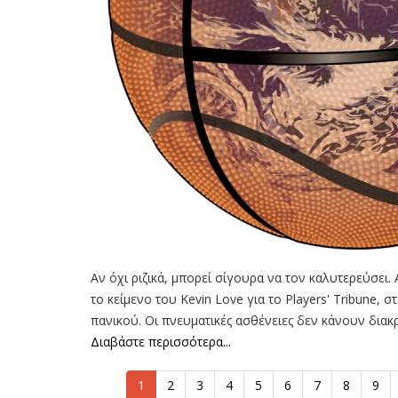
Αν όχι ριζικά, μπορεί σίγουρα να τον καλυτερεύσει
το κείμενο του Kevin Love για το Players' Tribune, 
πανικού. Οι πνευματικές ασθένειες δεν κάνουν διακρ
Διαβάστε περισσότερα...
1
2
3
4
5
6
7
8
9