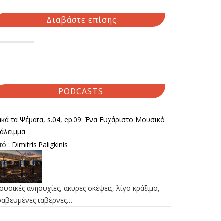
Διαβάστε επίσης
PODCASTS
κά τα Ψέματα, s.04, ep.09: Ένα Ευχάριστο Μουσικό
ιάλειμμα
πό :
Dimitris Paligkinis
υσικές ανησυχίες, άκυρες σκέψεις, λίγο κράξιμο,
ραβευμένες ταβέρνες…