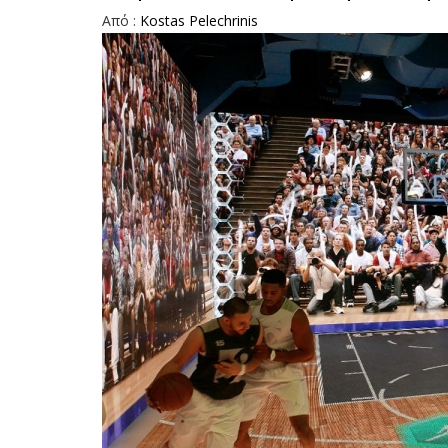
Aπό :
Kostas Pelechrinis