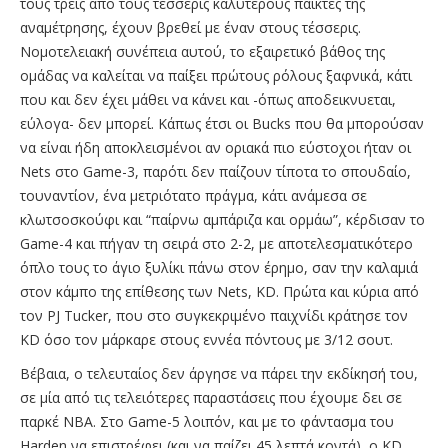
τους τρεις από τους τέσσερις καλύτερους παίκτες της
αναμέτρησης, έχουν βρεθεί με έναν στους τέσσερις.
Νομοτελειακή συνέπεια αυτού, το εξαιρετικό βάθος της
ομάδας να καλείται να παίξει πρώτους ρόλους ξαφνικά, κάτι
που και δεν έχει μάθει να κάνει και -όπως αποδεικνυεται,
εύλογα- δεν μπορεί. Κάπως έτσι οι Bucks που θα μπορούσαν
να είναι ήδη αποκλεισμένοι αν οριακά πιο εύστοχοι ήταν οι
Nets στο Game-3, παρότι δεν παίζουν τίποτα το σπουδαίο,
τουναντίον, ένα μετριότατο πράγμα, κάτι ανάμεσα σε
κλωτσοσκούφι και “παίρνω αμπάριζα και ορμάω”, κέρδισαν το
Game-4 και πήγαν τη σειρά στο 2-2, με αποτελεσματικότερο
όπλο τους το άγιο ξυλίκι πάνω στον έρημο, σαν την καλαμιά
στον κάμπο της επίθεσης των Nets, KD. Πρώτα και κύρια από
τον PJ Tucker, που στο συγκεκριμένο παιχνίδι κράτησε τον
KD όσο τον μάρκαρε στους εννέα πόντους με 3/12 σουτ.
Βέβαια, ο τελευταίος δεν άργησε να πάρει την εκδίκησή του,
σε μία από τις τελειότερες παραστάσεις που έχουμε δει σε
παρκέ NBA. Στο Game-5 λοιπόν, και με το φάντασμα του
Harden να επιστρέφει (και να παίζει 45 λεπτά κοντά), ο KD