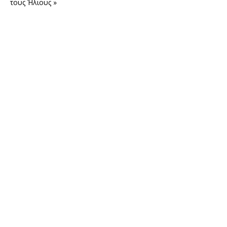
τους Ήλιους »