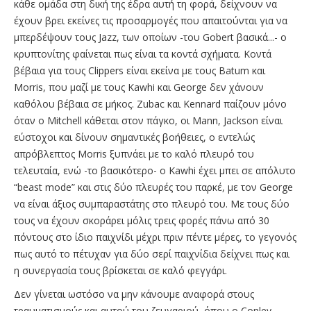
κάθε ομάδα στη δική της έδρα αυτή τη φορά, δείχνουν να
έχουν βρει εκείνες τις προσαρμογές που απαιτούνται για να
μπερδέψουν τους Jazz, των οποίων -του Gobert βασικά...- ο
κρυπτονίτης φαίνεται πως είναι τα κοντά σχήματα. Κοντά
βέβαια για τους Clippers είναι εκείνα με τους Batum και
Morris, που μαζί με τους Kawhi και George δεν χάνουν
καθόλου βέβαια σε μήκος. Zubac και Kennard παίζουν μόνο
όταν ο Mitchell κάθεται στον πάγκο, οι Mann, Jackson είναι
εύστοχοι και δίνουν σημαντικές βοήθειες, ο εντελώς
απρόβλεπτος Morris ξυπνάει με το καλό πλευρό του
τελευταία, ενώ -το βασικότερο- ο Kawhi έχει μπει σε απόλυτο
“beast mode” και στις δύο πλευρές του παρκέ, με τον George
να είναι άξιος συμπαραστάτης στο πλευρό του. Με τους δύο
τους να έχουν σκοράρει μόλις τρεις φορές πάνω από 30
πόντους στο ίδιο παιχνίδι μέχρι πριν πέντε μέρες, το γεγονός
πως αυτό το πέτυχαν για δύο σερί παιχνίδια δείχνει πως και
η συνεργασία τους βρίσκεται σε καλό φεγγάρι.
Δεν γίνεται ωστόσο να μην κάνουμε αναφορά στους
τραυματισμούς και αυτού του ζευγαριού, όπου ο Conley