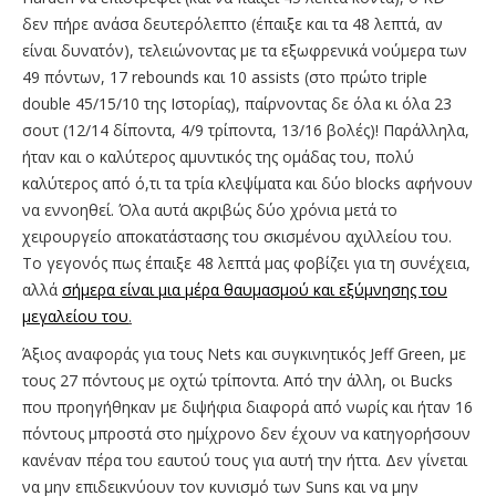
δεν πήρε ανάσα δευτερόλεπτο (έπαιξε και τα 48 λεπτά, αν
είναι δυνατόν), τελειώνοντας με τα εξωφρενικά νούμερα των
49 πόντων, 17 rebounds και 10 assists (στο πρώτο triple
double 45/15/10 της Ιστορίας), παίρνοντας δε όλα κι όλα 23
σουτ (12/14 δίποντα, 4/9 τρίποντα, 13/16 βολές)! Παράλληλα,
ήταν και ο καλύτερος αμυντικός της ομάδας του, πολύ
καλύτερος από ό,τι τα τρία κλεψίματα και δύο blocks αφήνουν
να εννοηθεί. Όλα αυτά ακριβώς δύο χρόνια μετά το
χειρουργείο αποκατάστασης του σκισμένου αχιλλείου του.
Το γεγονός πως έπαιξε 48 λεπτά μας φοβίζει για τη συνέχεια,
αλλά
σήμερα είναι μια μέρα θαυμασμού και εξύμνησης του
μεγαλείου του
.
Άξιος αναφοράς για τους Nets και συγκινητικός Jeff Green, με
τους 27 πόντους με οχτώ τρίποντα. Από την άλλη, οι Bucks
που προηγήθηκαν με διψήφια διαφορά από νωρίς και ήταν 16
πόντους μπροστά στο ημίχρονο δεν έχουν να κατηγορήσουν
κανέναν πέρα του εαυτού τους για αυτή την ήττα. Δεν γίνεται
να μην επιδεικνύουν τον κυνισμό των Suns και να μην