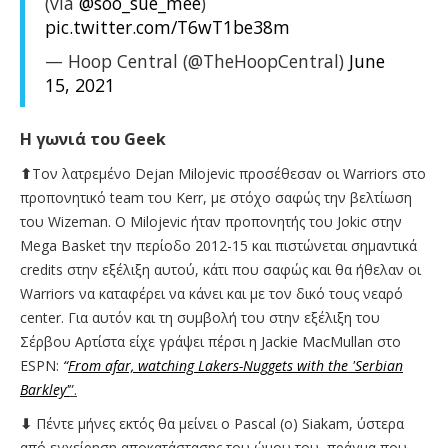
(via
@soo_sue_mee
)
pic.twitter.com/T6wT1be38m
— Hoop Central (@TheHoopCentral)
June
15, 2021
Η γωνιά του Geek
⬆
Τον λατρεμένο Dejan Milojevic προσέθεσαν οι Warriors στο
προπονητικό team του Kerr, με στόχο σαφώς την βελτίωση
του Wizeman. O Milojevic ήταν προπονητής του Jokic στην
Mega Basket την περίοδο 2012-15 και πιστώνεται σημαντικά
credits στην εξέλιξη αυτού, κάτι που σαφώς και θα ήθελαν οι
Warriors να καταφέρει να κάνει και με τον δικό τους νεαρό
center. Για αυτόν και τη συμβολή του στην εξέλιξη του
Σέρβου Αρτίστα είχε γράψει πέρσι η Jackie MacMullan στο
ESPN:
“
From afar, watching Lakers-Nuggets with the 'Serbian
Barkley'
”.
⬇
Πέντε μήνες εκτός θα μείνει ο Pascal (o) Siakam, ύστερα
από εγχείρηση αποκατάστασης του ώμου του, πράγμα που