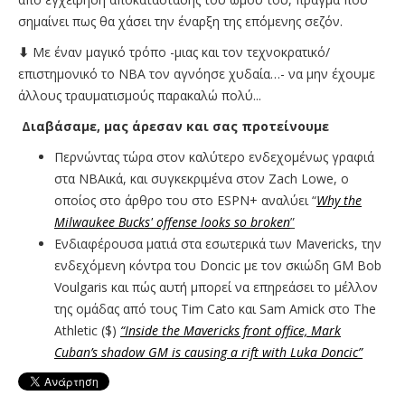
σημαίνει πως θα χάσει την έναρξη της επόμενης σεζόν.
⬇
Με έναν μαγικό τρόπο -μιας και τον τεχνοκρατικό/
επιστημονικό το NBA τον αγνόησε χυδαία…- να μην έχουμε
άλλους τραυματισμούς παρακαλώ πολύ...
Διαβάσαμε, μας άρεσαν και σας προτείνουμε
Περνώντας τώρα στον καλύτερο ενδεχομένως γραφιά
στα ΝΒΑικά, και συγκεκριμένα στον Zach Lowe, ο
οποίος στο άρθρο του στο ESPN+ αναλύει “
Why the
Milwaukee Bucks' offense looks so broken
”
Ενδιαφέρουσα ματιά στα εσωτερικά των Mavericks, την
ενδεχόμενη κόντρα του Doncic με τον σκιώδη GM Bob
Voulgaris και πώς αυτή μπορεί να επηρεάσει το μέλλον
της ομάδας από τους Tim Cato και Sam Amick στο The
Athletic ($)
“Inside the Mavericks front office, Mark
Cuban’s shadow GM is causing a rift with Luka Doncic”