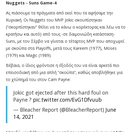
Nuggets - Suns Game-4
Ας πιάσουμε τα πράγματα από εκεί που τα αφήσαμε την
Κυριακή. Οι Nuggets του MVP Jokic σκουπίστηκαν
(“σκορπίστηκαν” θέλει να το κάνω ο κορέκτορας και λέω να το
κρατήσω και αυτό) από τους -σε δαιμονιώδη κατάσταση-
Suns, με τον Σέρβο να γίνεται ο τέταρτος MVP που αποχωρεί
με σκούπα στα Playoffs, μετά τους Kareem (1977), Moses
(1979) και Magic (1989).
Βέβαια, ο ίδιος φρόντισε η έξοδός του να είναι αρκετά πιο
επεισοδιακή από μια απλή “σκούπα”, καθώς αποβλήθηκε για
το χτύπημά του στον Cam Payne:
Jokic got ejected after this hard foul on
Payne ?
pic.twitter.com/EvG1Dfvuub
— Bleacher Report (@BleacherReport)
June
14, 2021