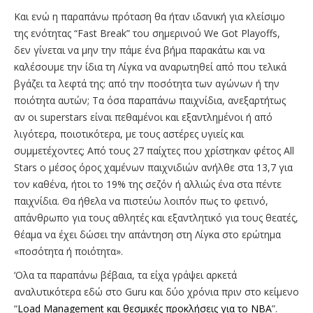
Και ενώ η παραπάνω πρόταση θα ήταν ιδανική για κλείσιμο
της ενότητας “Fast Break” του σημερινού We Got Playoffs,
δεν γίνεται να μην την πάμε ένα βήμα παρακάτω και να
καλέσουμε την ίδια τη Λίγκα να αναρωτηθεί από που τελικά
βγάζει τα λεφτά της: από την ποσότητα των αγώνων ή την
ποιότητα αυτών; Τα όσα παραπάνω παιχνίδια, ανεξαρτήτως
αν οι superstars είναι πεθαμένοι και εξαντλημένοι ή από
λιγότερα, ποιοτικότερα, με τους αστέρες υγιείς και
συμμετέχοντες; Από τους 27 παίχτες που χρίστηκαν φέτος All
Stars ο μέσος όρος χαμένων παιχνιδιών ανήλθε στα 13,7 για
τον καθένα, ήτοι το 19% της σεζόν ή αλλιώς ένα στα πέντε
παιχνίδια. Θα ήθελα να πιστεύω λοιπόν πως το φετινό,
απάνθρωπο για τους αθλητές και εξαντλητικό για τους θεατές,
θέαμα να έχει δώσει την απάντηση στη Λίγκα στο ερώτημα
«ποσότητα ή ποιότητα».
‘Ολα τα παραπάνω βέβαια, τα είχα γράψει αρκετά
αναλυτικότερα εδώ στο Guru και δύο χρόνια πριν στο κείμενο
“
Load Management και θεσμικές προκλήσεις για το ΝΒΑ
”.