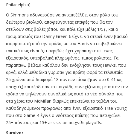
Philadelphia).
O Simmons αδυνατoύσε να ανταπεξέλθει στον ρόλο του
δεύτερου βιολιού, αποφεύγοντας επαφές που θα τον
στείλουν στις βολές (όπου και πάλι είχε μόλις 1/5) , και ο
τραυματισμός του Danny Green δείχνει να στερεί έναν βασικό
ισορροπιστή από την ομάδα, με τον Harris να επιβεβαιώνει
τακτικά πως είναι ό,τι ακριβώς έχει χαρακτηριστεί: ένας
εξαιρετικός, υπερβολικά πληρωμένος, τίμιος ρολίστας. Tα
παραπάνω βέβαια καθόλου δεν ενόχλησαν τους Hawks, που
αργά, αλλά μεθοδικά γύρισαν για πρώτη φορά τα τελευταία
25 χρόνια από διαφορά 18 πόντων πίσω (ήταν στο 0-41 ως
προχτές) και κέρδισαν το παιχνίδι, συνεχίζοντας με αυτόν τον
τρόπο να ψηλώνουν συνολικά ως αυτό το νέο σύνολο που
στα χέρια του McMillan διαρκώς επεκτείνει το ταβάνι του.
Καθοδηγούμενοι προφανώς από έναν εξαιρετικό Trae Young
που στο Game-4 έγινε ο νεότερος παίκτης που πετυχαίνει
25+ πόντους και 15+ assists σε παιχνίδι playoffs.
Survivor