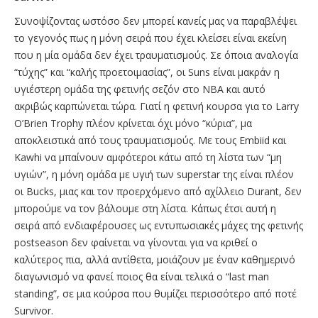
Συνοψίζοντας ωστόσο δεν μπορεί κανείς μας να παραβλέψει
το γεγονός πως η μόνη σειρά που έχει κλείσει είναι εκείνη
που η μία ομάδα δεν έχει τραυματισμούς. Σε όποια αναλογία
“τύχης” και “καλής προετοιμασίας”, οι Suns είναι μακράν η
υγιέστερη ομάδα της φετινής σεζόν στο ΝΒΑ και αυτό
ακριβώς καρπώνεται τώρα. Γιατί η φετινή κουρσα για το Larry
O’Brien Trophy πλέον κρίνεται όχι μόνο “κύρια”, μα
αποκλειστικά από τους τραυματισμούς. Με τους Embiid και
Kawhi να μπαίνουν αμφότεροι κάτω από τη λίστα των “μη
υγιών”, η μόνη ομάδα με υγιή των superstar της είναι πλέον
οι Bucks, μιας και τον προερχόμενο από αχίλλειο Durant, δεν
μπορούμε να τον βάλουμε στη λίστα. Κάπως έτσι αυτή η
σειρά από ενδιαφέρουσες ως εντυπωσιακές μάχες της φετινής
postseason δεν φαίνεται να γίνονται για να κριθεί ο
καλύτερος πια, αλλά αντίθετα, μοιάζουν με έναν καθημερινό
διαγωνισμό να φανεί ποιος θα είναι τελικά ο “last man
standing”, σε μια κούρσα που θυμίζει περισσότερο από ποτέ
Survivor.