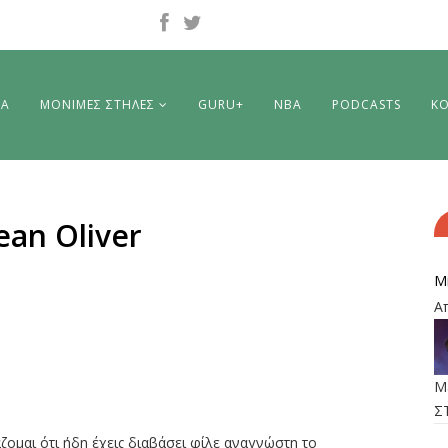
ΡΑ
ΜΟΝΙΜΕΣ ΣΤΗΛΕΣ
GURU+
NBA
PODCASTS
ΚΟ
ean Oliver
M
Α
M
Σ
ζομαι ότι ήδη έχεις διαβάσει φίλε αναγνώστη το