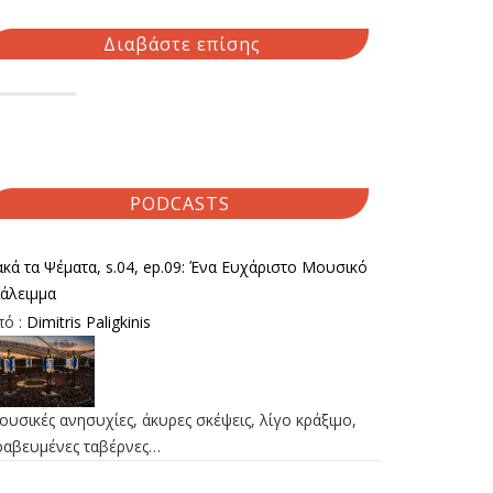
Διαβάστε επίσης
PODCASTS
κά τα Ψέματα, s.04, ep.09: Ένα Ευχάριστο Μουσικό
ιάλειμμα
πό :
Dimitris Paligkinis
υσικές ανησυχίες, άκυρες σκέψεις, λίγο κράξιμο,
ραβευμένες ταβέρνες…