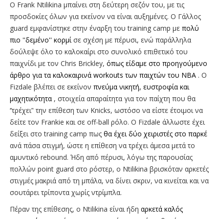
O Frank Ntilikina μπαίνει στη δεύτερη σεζόν του, με τις
προσδοκίες όλων για εκείνον να είναι αυξημένες. O Γάλλος
guard εμφανίστηκε στην έναρξη του training camp με
πολύ
πιο ''δεμένο'' κορμί
σε σχέση με πέρυσι, ενώ παράλληλα
δούλεψε όλο το καλοκαίρι στο συνολικό επιθετικό του
παιχνίδι με τον Chris Brickley,
όπως είδαμε στο προηγούμενο
άρθρο για τα καλοκαιρινά workouts των παιχτών του ΝΒΑ
. O
Fizdale βλέπει σε εκείνον
πνεύμα νικητή, ευστροφία και
μαχητικότητα
, στοιχεία απαραίτητα για τον παίχτη που θα
‘’τρέχει’' την επίθεση των Knicks, ωστόσο να είστε έτοιμοι να
δείτε τον Frankie και σε off-ball ρόλο. O Fizdale άλλωστε έχει
δείξει στο training camp πως
θα έχει δύο χειριστές στο παρκέ
ανά πάσα στιγμή, ώστε η επίθεση να τρέχει άμεσα μετά το
αμυντικό rebound. Ήδη από πέρυσι, λόγω της παρουσίας
πολλών point guard στο ρόστερ, ο Ntilikina βρισκόταν αρκετές
στιγμές μακριά από τη μπάλα, να δίνει σκριν, να κινείται και να
σουτάρει τρίποντα χωρίς ντρίμπλα.
Πέραν της επίθεσης, o Ntilikina είναι ήδη
αρκετά καλός