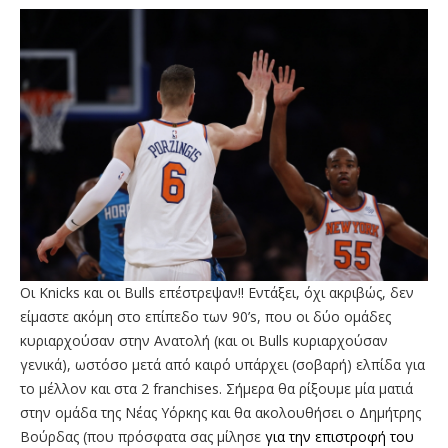
Οι Knicks και οι Bulls επέστρεψαν!! Εντάξει, όχι ακριβώς, δεν
είμαστε ακόμη στο επίπεδο των 90’s, που οι δύο ομάδες
κυριαρχούσαν στην Ανατολή (και οι Bulls κυριαρχούσαν
γενικά), ωστόσο μετά από καιρό υπάρχει (σοβαρή) ελπίδα για
το μέλλον και στα 2 franchises. Σήμερα θα ρίξουμε μία ματιά
στην ομάδα της Νέας Υόρκης και θα ακολουθήσει ο Δημήτρης
Βούρδας (που πρόσφατα σας μίλησε
για την επιστροφή του