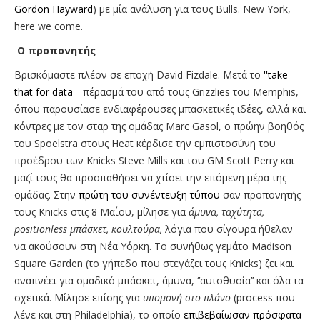
Gordon Hayward
) με μία ανάλυση για τους Bulls. New York,
here we come.
O προπονητής
Βρισκόμαστε πλέον σε εποχή David Fizdale. Μετά το
''take
that for data''
πέρασμά του από τους Grizzlies του Memphis,
όπου παρουσίασε ενδιαφέρουσες μπασκετικές ιδέες, αλλά και
κόντρες με τον σταρ της ομάδας Marc Gasol, o πρώην βοηθός
του Spoelstra στους Heat κέρδισε την εμπιστοσύνη του
προέδρου των Knicks Steve Mills και του GM Scott Perry και
μαζί τους θα προσπαθήσει να χτίσει την επόμενη μέρα της
ομάδας. Στην
πρώτη του συνέντευξη τύπου
σαν προπονητής
τους Knicks στις 8 Μαΐου, μίλησε για
άμυνα, ταχύτητα,
positionless μπάσκετ, κουλτούρα,
λόγια που σίγουρα ήθελαν
να ακούσουν στη Νέα Υόρκη. Το συνήθως γεμάτο Madison
Square Garden (το γήπεδο που στεγάζει τους Knicks) ζει και
αναπνέει για ομαδικό μπάσκετ, άμυνα, ‘’αυτοθυσία’’ και όλα τα
σχετικά. Μίλησε επίσης για
υπομονή στο πλάνο
(process που
λένε και στη Philadelphia), το οποίο
επιβεβαίωσαν πρόσφατα