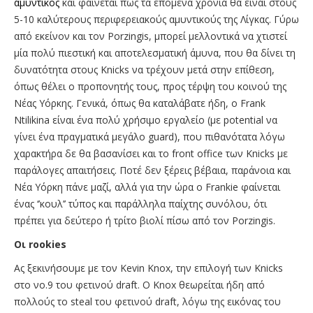
αμυντικός
και φαίνεται πως τα επόμενα χρόνια θα είναι στους
5-10 καλύτερους περιφερειακούς αμυντικούς της Λίγκας. Γύρω
από εκείνον και τον Porzingis, μπορεί μελλοντικά να χτιστεί
μία πολύ πιεστική και αποτελεσματική άμυνα, που θα δίνει τη
δυνατότητα στους Knicks να τρέχουν μετά στην επίθεση,
όπως θέλει ο προπονητής τους, προς τέρψη του κοινού της
Νέας Υόρκης. Γενικά, όπως θα καταλάβατε ήδη, ο Frank
Ntilikina είναι ένα πολύ χρήσιμο εργαλείο (με potential να
γίνει ένα πραγματικά μεγάλο guard), που πιθανότατα λόγω
χαρακτήρα δε θα βασανίσει και το front office των Knicks με
παράλογες απαιτήσεις. Ποτέ δεν ξέρεις βέβαια, παράνοια και
Νέα Υόρκη πάνε μαζί, αλλά για την ώρα ο Frankie φαίνεται
ένας ‘’κουλ’’ τύπος και παράλληλα παίχτης συνόλου, ότι
πρέπει για δεύτερο ή τρίτο βιολί πίσω από τον Porzingis.
Οι rookies
Ας ξεκινήσουμε με τον Kevin Knox, την επιλογή των Knicks
στο νο.9 του φετινού draft. O Knox θεωρείται ήδη από
πολλούς το steal του φετινού draft, λόγω της εικόνας του