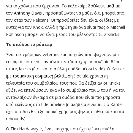
για τα χρόνια που έρχονται. Το καλοκαίρι
δούλεψε μαζί με
τον Anthony Davis
, προσπαθώντας να μάθει ό,τι μπορεί από
τον σταρ των Pelicans. Οι προσδοκίες δεν είναι οι ίδιες με
αυτές για τον Knox, αλλά η πρώτη εικόνα είναι πως ο Mitchell
Robinson μπορεί να είναι μέρος του μέλλοντος των Knicks.
To υπόλοιπο ρόστερ
Ένα mix χρήσιμων veterans και παιχτών που ψάχνουν μία
ευκαιρία ώστε να φανούν και να ‘’κατοχυρώσουν’’ μία θέση
στους Knicks (ή σε κάποια άλλη ομάδα μέσω trade). O Kanter
(με
τρομακτική σωματική βελτίωση
) σε μία χρονιά (η
τελευταία του συμβολαίου του) που θα δείξει αν οι Knicks
αξίζει να επενδύσουν ένα νέο συμβόλαιο πάνω του ή να τον
ανταλλάξουν έγκαιρα σε μία ομάδα που είναι πιο μπροστά
από εκείνους στο title timeline (η αλήθεια είναι πως ο Kanter
έχει αποδειχθεί εξαιρετικά χρήσιμος ψηλός επιθετικά και στα
rebounds).
O Tim Hardaway Jr, ένας παίχτης που έχει φέρει μεγάλη