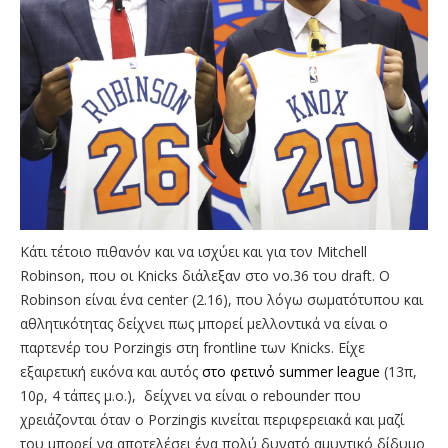
Κάτι τέτοιο πιθανόν και να ισχύει και για τον Mitchell
Robinson, που οι Knicks διάλεξαν στο νο.36 του draft. O
Robinson είναι ένα center (2.16), που λόγω σωματότυπου και
αθλητικότητας δείχνει πως μπορεί μελλοντικά να είναι ο
παρτενέρ του Porzingis στη frontline των Knicks. Είχε
εξαιρετική εικόνα και αυτός
στο φετινό summer league
(13π,
10ρ, 4 τάπες μ.ο.), δείχνει να είναι ο rebounder που
χρειάζονται όταν ο Porzingis κινείται περιφερειακά και μαζί
του μπορεί να αποτελέσει ένα πολύ δυνατό αμυντικό δίδυμο