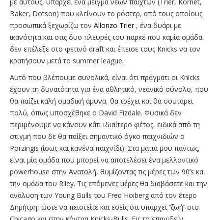
με αυτούς, υπάρχει ένα μείγμα νέων παιχτών (Trier, Kornet,
Baker, Dotson) που κλείνουν το ρόστερ, από τους οποίους
προσωπικά ξεχωρίζω τον
Allonzo Trier
, ένα δυάρι με
ικανότητα και στις δυο πλευρές του παρκέ που καμία ομάδα
δεν επέλεξε στο φετινό draft και έπεισε τους Knicks να τον
κρατήσουν μετά το summer league.
Αυτό που βλέπουμε συνολικά, είναι ότι πράγματι οι Knicks
έχουν τη δυνατότητα για ένα αθλητικό, νεανικό σύνολο, που
θα παίζει καλή ομαδική άμυνα, θα τρέχει και θα σουτάρει
πολύ, όπως υποσχέθηκε ο David Fizdale. Φυσικά δεν
περιμένουμε να κάνουν κάτι ιδιαίτερο φέτος, ειδικά από τη
στιγμή που δε θα παίξει σημαντικό όγκο παιχνιδιών ο
Porzingis (ίσως και κανένα παιχνίδι). Στα μάτια μου πάντως,
είναι μία ομάδα που μπορεί να αποτελέσει ένα μελλοντικό
powerhouse στην Ανατολή, θυμίζοντας τις μέρες των 90’s και
την ομάδα του Riley. Τις επόμενες μέρες θα διαβάσετε και την
ανάλυση των Young Bulls του Fred Hoiberg από τον έτερο
Δημήτρη, ώστε να πειστείτε και εσείς ότι υπάρχει ‘’ζωή’’ στο
Chicago και στην κόντρα Knicks-Bulls. Εις το επανιδείν.