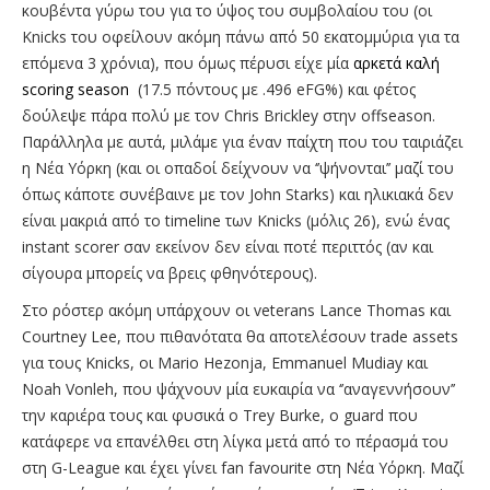
κουβέντα γύρω του για το ύψος του συμβολαίου του (οι
Knicks του οφείλουν ακόμη πάνω από 50 εκατομμύρια για τα
επόμενα 3 χρόνια), που όμως πέρυσι είχε μία
αρκετά καλή
scoring season
(17.5 πόντους με .496 eFG%) και φέτος
δούλεψε πάρα πολύ με τον Chris Brickley στην offseason.
Παράλληλα με αυτά, μιλάμε για έναν παίχτη που του ταιριάζει
η Νέα Υόρκη (και οι οπαδοί δείχνουν να ‘’ψήνονται’’ μαζί του
όπως κάποτε συνέβαινε με τον John Starks) και ηλικιακά δεν
είναι μακριά από το timeline των Knicks (μόλις 26), ενώ ένας
instant scorer σαν εκείνον δεν είναι ποτέ περιττός (αν και
σίγουρα μπορείς να βρεις φθηνότερους).
Στο ρόστερ ακόμη υπάρχουν οι veterans Lance Thomas και
Courtney Lee, που πιθανότατα θα αποτελέσουν trade assets
για τους Knicks, οι Mario Hezonja, Emmanuel Mudiay και
Noah Vonleh, που ψάχνουν μία ευκαιρία να ‘’αναγεννήσουν’’
την καριέρα τους και φυσικά ο Trey Burke, o guard που
κατάφερε να επανέλθει στη λίγκα μετά από το πέρασμά του
στη G-League και έχει γίνει fan favourite στη Νέα Υόρκη. Μαζί