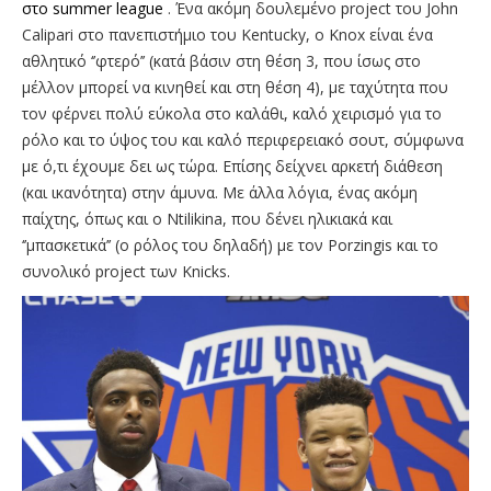
στο summer league
. Ένα ακόμη δουλεμένο project του John
Calipari στο πανεπιστήμιο του Kentucky, o Knox είναι ένα
αθλητικό ‘’φτερό’’ (κατά βάσιν στη θέση 3, που ίσως στο
μέλλον μπορεί να κινηθεί και στη θέση 4), με ταχύτητα που
τον φέρνει πολύ εύκολα στο καλάθι, καλό χειρισμό για το
ρόλο και το ύψος του και καλό περιφερειακό σουτ, σύμφωνα
με ό,τι έχουμε δει ως τώρα. Επίσης δείχνει αρκετή διάθεση
(και ικανότητα) στην άμυνα. Με άλλα λόγια, ένας ακόμη
παίχτης, όπως και ο Ntilikina, που δένει ηλικιακά και
‘’μπασκετικά’’ (o ρόλος του δηλαδή) με τον Porzingis και το
συνολικό project των Knicks.