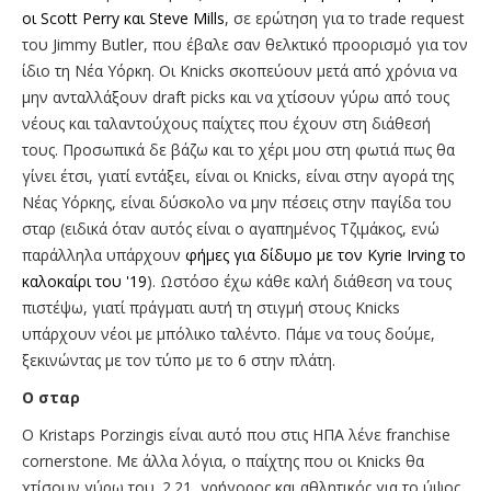
οι Scott Perry και Steve Mills
, σε ερώτηση για το trade request
του Jimmy Butler, που έβαλε σαν θελκτικό προορισμό για τον
ίδιο τη Νέα Υόρκη. Οι Knicks σκοπεύουν μετά από χρόνια να
μην ανταλλάξουν draft picks και να χτίσουν γύρω από τους
νέους και ταλαντούχους παίχτες που έχουν στη διάθεσή
τους. Προσωπικά δε βάζω και το χέρι μου στη φωτιά πως θα
γίνει έτσι, γιατί εντάξει, είναι οι Knicks, είναι στην αγορά της
Νέας Υόρκης, είναι δύσκολο να μην πέσεις στην παγίδα του
σταρ (ειδικά όταν αυτός είναι ο αγαπημένος Τζιμάκος, ενώ
παράλληλα υπάρχουν
φήμες για δίδυμο με τον Kyrie Irving το
καλοκαίρι του '19
). Ωστόσο έχω κάθε καλή διάθεση να τους
πιστέψω, γιατί πράγματι αυτή τη στιγμή στους Knicks
υπάρχουν νέοι με μπόλικο ταλέντο. Πάμε να τους δούμε,
ξεκινώντας με τον τύπο με το 6 στην πλάτη.
Ο σταρ
O Kristaps Porzingis είναι αυτό που στις ΗΠΑ λένε franchise
cornerstone. Με άλλα λόγια, ο παίχτης που οι Knicks θα
χτίσουν γύρω του. 2.21, γρήγορος και αθλητικός για το ύψος