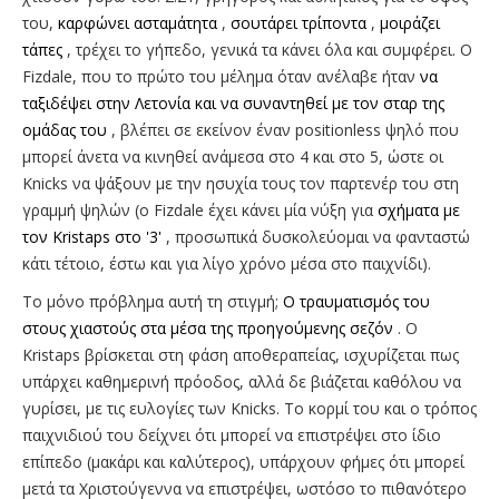
του,
καρφώνει ασταμάτητα
,
σουτάρει τρίποντα
,
μοιράζει
τάπες
, τρέχει το γήπεδο, γενικά τα κάνει όλα και συμφέρει. O
Fizdale, που το πρώτο του μέλημα όταν ανέλαβε ήταν
να
ταξιδέψει στην Λετονία και να συναντηθεί με τον σταρ της
ομάδας του
, βλέπει σε εκείνον έναν positionless ψηλό που
μπορεί άνετα να κινηθεί ανάμεσα στο 4 και στο 5, ώστε οι
Knicks να ψάξουν με την ησυχία τους τον παρτενέρ του στη
γραμμή ψηλών (ο Fizdale έχει κάνει μία νύξη για
σχήματα με
τον Kristaps στο '3'
, προσωπικά δυσκολεύομαι να φανταστώ
κάτι τέτοιο, έστω και για λίγο χρόνο μέσα στο παιχνίδι).
Το μόνο πρόβλημα αυτή τη στιγμή;
O τραυματισμός του
στους χιαστούς στα μέσα της προηγούμενης σεζόν
. O
Kristaps βρίσκεται στη φάση αποθεραπείας, ισχυρίζεται πως
υπάρχει καθημερινή πρόοδος, αλλά δε βιάζεται καθόλου να
γυρίσει, με τις ευλογίες των Knicks. Το κορμί του και ο τρόπος
παιχνιδιού του δείχνει ότι μπορεί να επιστρέψει στο ίδιο
επίπεδο (μακάρι και καλύτερος), υπάρχουν φήμες ότι μπορεί
μετά τα Χριστούγεννα να επιστρέψει, ωστόσο το πιθανότερο