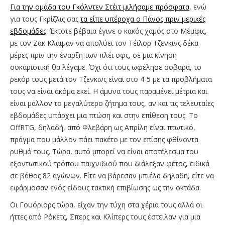
Για την ομάδα του Γκόλντεν Στέιτ μιλήσαμε πρόσφατα
, ενώ
για τους Γκρίζλις σας
τα είπε υπέροχα ο Πάνος πριν μερικές
εβδομάδες
. Έκτοτε βέβαια έγινε ο κακός χαμός στο Μέμφις,
με τον Ζακ Κλάιμαν να απολύει τον Τέιλορ Τζενκινς δέκα
μέρες πριν την έναρξη των πλέι οφς, σε μια κίνηση
σοκαριστική θα λέγαμε. Όχι ότι τους ωφέλησε σοβαρά, το
ρεκόρ τους μετά τον Τζενκινς είναι στο 4-5 με τα προβλήματα
τους να είναι ακόμα εκεί. Η άμυνα τους παραμένει μέτρια και
είναι μάλλον το μεγαλύτερο ζήτημα τους, αν και τις τελευταίες
εβδομάδες υπάρχει μια πτώση και στην επίθεση τους. Το
OffRTG, δηλαδή, από Φλεβάρη ως Απρίλη είναι πτωτικό,
πράγμα που μάλλον πάει πακέτο με τον επίσης φθίνοντα
ρυθμό τους. Τώρα, αυτό μπορεί να είναι αποτέλεσμα του
εξοντωτικού τρόπου παιχνιδιού που διάλεξαν φέτος, ειδικά
σε βάθος 82 αγώνων. Είτε να βάρεσαν μπιέλα δηλαδή, είτε να
εφάρμοσαν ενός είδους τακτική επιβίωσης ως την οκτάδα.
Οι Γουόριορς τώρα, είχαν την τύχη στα χέρια τους αλλά οι
ήττες από Ρόκετς, Σπερς και Κλίπερς τους έστειλαν για μια