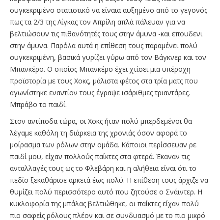
συγκεκριμένο στατιστικό να είναια αυξημένο από το γεγονός
πως τα 2/3 της Λίγκας τον Απρίλη απλά πάλευαν για να
βελτιώσουν τις πιθανότητές τους στην άμυνα -και επουδενι
στην άμυνα. Παρόλα αυτά η επίθεση τους παραμένει πολύ
συγκεκριμένη, βασικά γυρίζει γύρω από τον Βάγκνερ και τον
Μπανκέρο. Ο οποίος Μπανκέρο έχει χτίσει μια υπέροχη
προϊστορία με τους Χοκς, μάλιστα φέτος στα τρία ματς που
αγωνίστηκε εναντίον τους έγραψε ισάριθμες τριαντάρες.
Μπράβο το παιδί.
Στον αντίποδα τώρα, οι Χοκς ήταν πολύ μπερδεμένοι θα
λέγαμε καθόλη τη διάρκεια της χρονιάς όσον αφορά το
μοίρασμα των ρόλων στην ομάδα. Κάποιοι περίσσευαν ρε
παιδί μου, είχαν πολλούς παίκτες στα φτερά. Έκαναν τις
ανταλλαγές τους ως το Φλεβάρη και η αλήθεια είναι ότι το
πεδίο ξεκαθάρισε αρκετά έως πολύ. Η επίθεση τους άρχιζε να
θυμίζει πολύ περισσότερο αυτό που ζητούσε ο Σνάιντερ. Η
κυκλοφορία της μπάλας βελτιώθηκε, οι παίκτες είχαν πολύ
πιο σαφείς ρόλους πλέον και σε συνδυασμό με το πιο μικρό