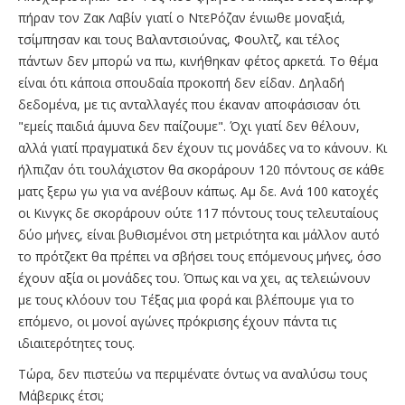
πήραν τον Ζακ Λαβίν γιατί ο ΝτεΡόζαν ένιωθε μοναξιά,
τσίμπησαν και τους Βαλαντσιούνας, Φουλτζ, και τέλος
πάντων δεν μπορώ να πω, κινήθηκαν φέτος αρκετά. Το θέμα
είναι ότι κάποια σπουδαία προκοπή δεν είδαν. Δηλαδή
δεδομένα, με τις ανταλλαγές που έκαναν αποφάσισαν ότι
"εμείς παιδιά άμυνα δεν παίζουμε". Όχι γιατί δεν θέλουν,
αλλά γιατί πραγματικά δεν έχουν τις μονάδες να το κάνουν. Κι
ήλπιζαν ότι τουλάχιστον θα σκοράρουν 120 πόντους σε κάθε
ματς ξερω γω για να ανέβουν κάπως. Αμ δε. Ανά 100 κατοχές
οι Κινγκς δε σκοράρουν ούτε 117 πόντους τους τελευταίους
δύο μήνες, είναι βυθισμένοι στη μετριότητα και μάλλον αυτό
το πρότζεκτ θα πρέπει να σβήσει τους επόμενους μήνες, όσο
έχουν αξία οι μονάδες του. Όπως και να χει, ας τελειώνουν
με τους κλόουν του Τέξας μια φορά και βλέπουμε για το
επόμενο, οι μονοί αγώνες πρόκρισης έχουν πάντα τις
ιδιαιτερότητες τους.
Τώρα, δεν πιστεύω να περιμένατε όντως να αναλύσω τους
Μάβερικς έτσι;