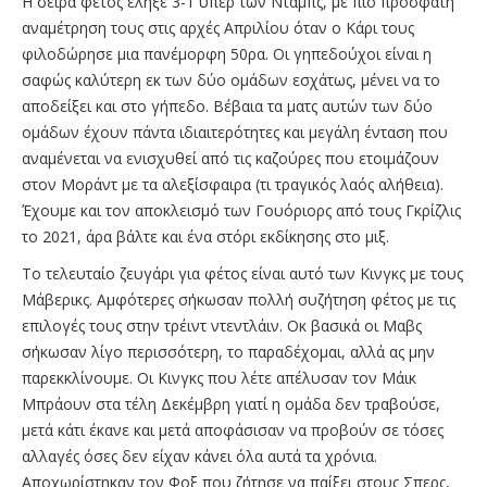
Η σειρά φέτος έληξε 3-1 υπέρ των Νταμπς, με πιο πρόσφατη
αναμέτρηση τους στις αρχές Απριλίου όταν ο Κάρι τους
φιλοδώρησε μια πανέμορφη 50ρα. Οι γηπεδούχοι είναι η
σαφώς καλύτερη εκ των δύο ομάδων εσχάτως, μένει να το
αποδείξει και στο γήπεδο. Βέβαια τα ματς αυτών των δύο
ομάδων έχουν πάντα ιδιαιτερότητες και μεγάλη ένταση που
αναμένεται να ενισχυθεί από τις καζούρες που ετοιμάζουν
στον Μοράντ με τα αλεξίσφαιρα (τι τραγικός λαός αλήθεια).
Έχουμε και τον αποκλεισμό των Γουόριορς από τους Γκρίζλις
το 2021, άρα βάλτε και ένα στόρι εκδίκησης στο μιξ.
Το τελευταίο ζευγάρι για φέτος είναι αυτό των Κινγκς με τους
Μάβερικς. Αμφότερες σήκωσαν πολλή συζήτηση φέτος με τις
επιλογές τους στην τρέιντ ντεντλάιν. Οκ βασικά οι Μαβς
σήκωσαν λίγο περισσότερη, το παραδέχομαι, αλλά ας μην
παρεκκλίνουμε. Οι Κινγκς που λέτε απέλυσαν τον Μάικ
Μπράουν στα τέλη Δεκέμβρη γιατί η ομάδα δεν τραβούσε,
μετά κάτι έκανε και μετά αποφάσισαν να προβούν σε τόσες
αλλαγές όσες δεν είχαν κάνει όλα αυτά τα χρόνια.
Αποχωρίστηκαν τον Φοξ που ζήτησε να παίξει στους Σπερς,