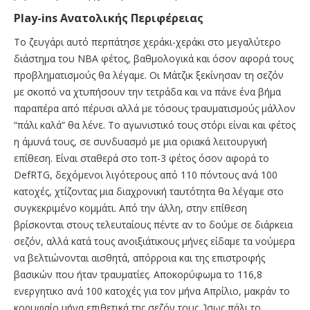
Play-ins Ανατολικής Περιφέρειας
Το ζευγάρι αυτό περπάτησε χεράκι-χεράκι στο μεγαλύτερο
διάστημα του ΝΒΑ φέτος, βαθμολογικά και όσον αφορά τους
προβληματισμούς θα λέγαμε. Οι Μάτζικ ξεκίνησαν τη σεζόν
με σκοπό να χτυπήσουν την τετράδα και να πάνε ένα βήμα
παραπέρα από πέρυσι αλλά με τόσους τραυματισμούς μάλλον
“πάλι καλά” θα λένε. Το αγωνιστικό τους στόρι είναι και φέτος
η άμυνά τους, σε συνδυασμό με μια οριακά λειτουργική
επίθεση. Είναι σταθερά στο τοπ-3 φέτος όσον αφορά το
DefRTG, δεχόμενοι λιγότερους από 110 πόντους ανά 100
κατοχές, χτίζοντας μια διαχρονική ταυτότητα θα λέγαμε στο
συγκεκριμένο κομμάτι. Από την άλλη, στην επίθεση
βρίσκονται στους τελευταίους πέντε αν το δούμε σε διάρκεια
σεζόν, αλλά κατά τους ανοιξιάτικους μήνες είδαμε τα νούμερα
να βελτιώνονται αισθητά, απόρροια και της επιστροφής
βασικών που ήταν τραυματίες. Αποκορύφωμα το 116,8
ενεργητικο ανά 100 κατοχές για τον μήνα Απρίλιο, μακράν το
κορυφαίο μήνα επιθετικά της σεζόν τους. Ίσως πάλι το