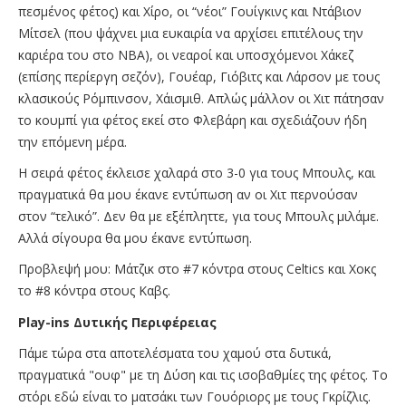
πεσμένος φέτος) και Χίρο, οι “νέοι” Γουίγκινς και Ντάβιον
Μίτσελ (που ψάχνει μια ευκαιρία να αρχίσει επιτέλους την
καριέρα του στο ΝΒΑ), οι νεαροί και υποσχόμενοι Χάκεζ
(επίσης περίεργη σεζόν), Γουέαρ, Γιόβιτς και Λάρσον με τους
κλασικούς Ρόμπινσον, Χάισμιθ. Απλώς μάλλον οι Χιτ πάτησαν
το κουμπί για φέτος εκεί στο Φλεβάρη και σχεδιάζουν ήδη
την επόμενη μέρα.
Η σειρά φέτος έκλεισε χαλαρά στο 3-0 για τους Μπουλς, και
πραγματικά θα μου έκανε εντύπωση αν οι Χιτ περνούσαν
στον “τελικό”. Δεν θα με εξέπληττε, για τους Μπουλς μιλάμε.
Αλλά σίγουρα θα μου έκανε εντύπωση.
Προβλεψή μου: Μάτζικ στο #7 κόντρα στους Celtics και Χοκς
το #8 κόντρα στους Καβς.
Play-ins Δυτικής Περιφέρειας
Πάμε τώρα στα αποτελέσματα του χαμού στα δυτικά,
πραγματικά "ουφ" με τη Δύση και τις ισοβαθμίες της φέτος. Το
στόρι εδώ είναι το ματσάκι των Γουόριορς με τους Γκρίζλις.