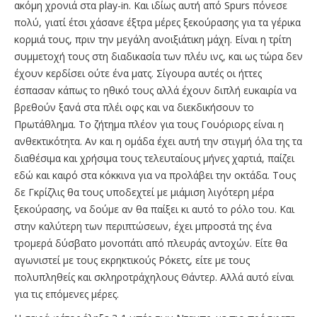
ακόμη χρονιά στα play-in. Και ιδίως αυτή από Spurs πόνεσε
πολύ, γιατί έτσι χάσανε έξτρα μέρες ξεκούρασης για τα γέρικα
κορμιά τους, πριν την μεγάλη ανοιξιάτικη μάχη. Είναι η τρίτη
συμμετοχή τους στη διαδικασία των πλέυ ινς, και ως τώρα δεν
έχουν κερδίσει ούτε ένα ματς. Σίγουρα αυτές οι ήττες
έσπασαν κάπως το ηθικό τους αλλά έχουν διπλή ευκαιρία να
βρεθούν ξανά στα πλέι οφς και να διεκδικήσουν το
Πρωτάθλημα. Το ζήτημα πλέον για τους Γουόριορς είναι η
ανθεκτικότητα. Αν και η ομάδα έχει αυτή την στιγμή όλα της τα
διαθέσιμα και χρήσιμα τους τελευταίους μήνες χαρτιά, παίζει
εδώ και καιρό στα κόκκινα για να προλάβει την οκτάδα. Τους
δε Γκρίζλις θα τους υποδεχτεί με μιάμιση λιγότερη μέρα
ξεκούρασης, να δούμε αν θα παίξει κι αυτό το ρόλο του. Και
στην καλύτερη των περιπτώσεων, έχει μπροστά της ένα
τρομερά δύσβατο μονοπάτι από πλευράς αντοχών. Είτε θα
αγωνιστεί με τους εκρηκτικούς Ρόκετς, είτε με τους
πολυπληθείς και σκληροτράχηλους Θάντερ. Αλλά αυτό είναι
για τις επόμενες μέρες.