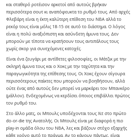
και σταθερό ροτέισον αρκετοί από αυτούς βρήκαν
περισσότερα σουτ κι αναπόφευκτα το ρυθμό τους. Από αρχές
Φλεβάρη είναι η έκτη καλύτερη επίθεση του ΝΒΑ αλλά το
ρεκόρ τους είναι μόλις 18-15 σε αυτό το διάστημα. Ο λόγος
είναι η πολύ αναξιόπιστη και ασύνδετη άμυνα τους. Δεν
μπορούν με τίποτα να κρατήσουν τους αντιπάλους τους
χωρίς σκορ για συνεχόμενες κατοχές.
Είναι ένα ζευγάρι με αντίθετες φιλοσοφίες, οι Μάτζικ με την
σκληρή άμυνα τους και ο Χοκς με την ταχύτητα και την
παραγωγικότητα της επίθεσης τους. Οι Χοκς έχουν σίγουρα
περισσότερους παίκτες που μπορούν να βοηθήσουν, αλλά
ούτε ένας από αυτούς δεν μπορεί να μαρκάρει τον Μπανκέρο
(μάλλον). Ενδεχομένως να κερδίσει όποιος επιβάλλει πρώτος
τον ρυθμό του.
Στο άλλο ματς, οι Μπουλς υποδέχονται τους Χιτ στο πρώτο
do-or-die της Ανατολής. Οι Μπουλς είναι με διαφορά η πιο
play-in ομάδα όλου του ΝΒΑ, λες και βάζουν στόχο εξαρχής
κάθε χρόνο αυτό το πράγμα. Αν το κάνουν πάντως, είναι