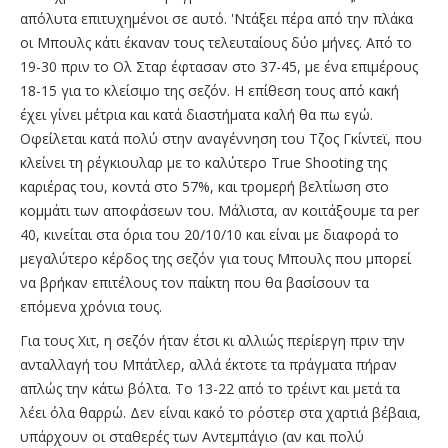
απόλυτα επιτυχημένοι σε αυτό. 'Ντάξει πέρα από την πλάκα
οι Μπουλς κάτι έκαναν τους τελευταίους δύο μήνες. Από το
19-30 πριν το Ολ Σταρ έφτασαν στο 37-45, με ένα επιμέρους
18-15 για το κλείσιμο της σεζόν. Η επίθεση τους από κακή
έχει γίνει μέτρια και κατά διαστήματα καλή θα πω εγώ.
Οφείλεται κατά πολύ στην αναγέννηση του Τζος Γκίντεϊ, που
κλείνει τη ρέγκιουλαρ με το καλύτερο True Shooting της
καριέρας του, κοντά στο 57%, και τρομερή βελτίωση στο
κομμάτι των αποφάσεων του. Μάλιστα, αν κοιτάξουμε τα per
40, κινείται στα όρια του 20/10/10 και είναι με διαφορά το
μεγαλύτερο κέρδος της σεζόν για τους Μπουλς που μπορεί
να βρήκαν επιτέλους τον παίκτη που θα βασίσουν τα
επόμενα χρόνια τους.
Για τους Χιτ, η σεζόν ήταν έτσι κι αλλιώς περίεργη πριν την
ανταλλαγή του Μπάτλερ, αλλά έκτοτε τα πράγματα πήραν
απλώς την κάτω βόλτα. Το 13-22 από το τρέιντ και μετά τα
λέει όλα θαρρώ. Δεν είναι κακό το ρόστερ στα χαρτιά βέβαια,
υπάρχουν οι σταθερές των Αντεμπάγιο (αν και πολύ