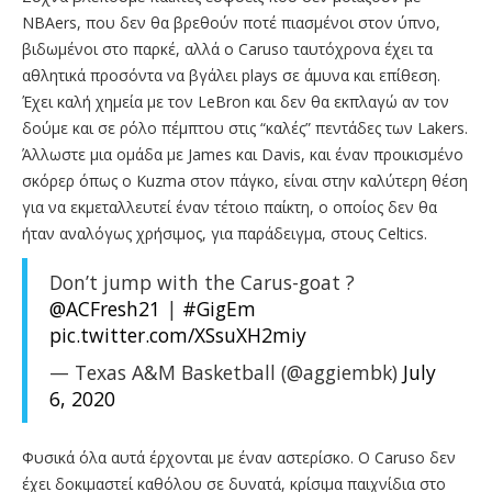
NBAers, που δεν θα βρεθούν ποτέ πιασμένοι στον ύπνο,
βιδωμένοι στο παρκέ, αλλά ο Caruso ταυτόχρονα έχει τα
αθλητικά προσόντα να βγάλει plays σε άμυνα και επίθεση.
Έχει καλή χημεία με τον LeBron και δεν θα εκπλαγώ αν τον
δούμε και σε ρόλο πέμπτου στις “καλές” πεντάδες των Lakers.
Άλλωστε μια ομάδα με James και Davis, και έναν προικισμένο
σκόρερ όπως ο Kuzma στον πάγκο, είναι στην καλύτερη θέση
για να εκμεταλλευτεί έναν τέτοιο παίκτη, ο οποίος δεν θα
ήταν αναλόγως χρήσιμος, για παράδειγμα, στους Celtics.
Don’t jump with the Carus-goat ?
@ACFresh21
|
#GigEm
pic.twitter.com/XSsuXH2miy
— Texas A&M Basketball (@aggiembk)
July
6, 2020
Φυσικά όλα αυτά έρχονται με έναν αστερίσκο. Ο Caruso δεν
έχει δοκιμαστεί καθόλου σε δυνατά, κρίσιμα παιχνίδια στο