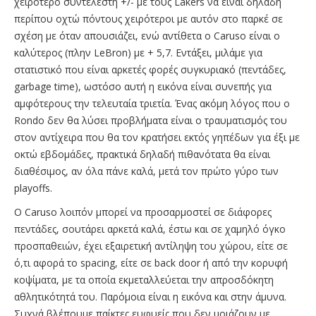
χειρότερο συντελεστή +/- με τους Lakers να είναι δηλαδή
περίπου οχτώ πόντους χειρότεροι με αυτόν στο παρκέ σε
σχέση με όταν απουσιάζει, ενώ αντίθετα ο Caruso είναι ο
καλύτερος (πλην LeBron) με + 5,7. Εντάξει, μιλάμε για
στατιστικό που είναι αρκετές φορές συγκυριακό (πεντάδες,
garbage time), ωστόσο αυτή η εικόνα είναι συνεπής για
αμφότερους την τελευταία τριετία. Ένας ακόμη λόγος που ο
Rondo δεν θα λύσει προβλήματα είναι ο τραυματισμός του
στον αντίχειρα που θα τον κρατήσει εκτός γηπέδων για έξι με
οκτώ εβδομάδες, πρακτικά δηλαδή πιθανότατα θα είναι
διαθέσιμος, αν όλα πάνε καλά, μετά τον πρώτο γύρο των
playoffs.
Ο Caruso λοιπόν μπορεί να προσαρμοστεί σε διάφορες
πεντάδες, σουτάρει αρκετά καλά, έστω και σε χαμηλό όγκο
προσπαθειών, έχει εξαιρετική αντίληψη του χώρου, είτε σε
ό,τι αφορά το spacing, είτε σε back door ή από την κορυφή
κοψίματα, με τα οποία εκμεταλλεύεται την απροσδόκητη
αθλητικότητά του. Παρόμοια είναι η εικόνα και στην άμυνα.
Συχνά βλέπουμε παίκτες ευφυείς που δεν μοιάζουν με