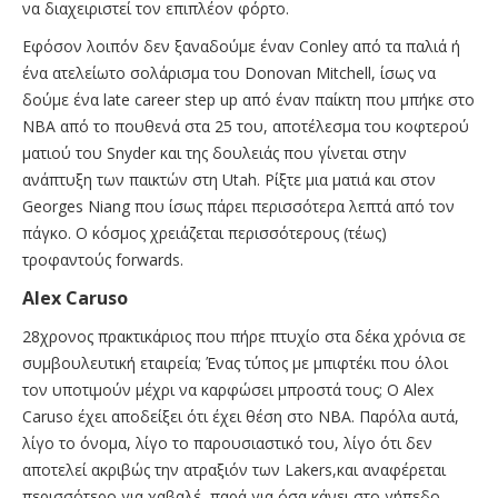
να διαχειριστεί τον επιπλέον φόρτο.
Εφόσον λοιπόν δεν ξαναδούμε έναν Conley από τα παλιά ή
ένα ατελείωτο σολάρισμα του Donovan Mitchell, ίσως να
δούμε ένα late career step up από έναν παίκτη που μπήκε στο
NBA από το πουθενά στα 25 του, αποτέλεσμα του κοφτερού
ματιού του Snyder και της δουλειάς που γίνεται στην
ανάπτυξη των παικτών στη Utah. Ρίξτε μια ματιά και στον
Georges Niang που ίσως πάρει περισσότερα λεπτά από τον
πάγκο. O κόσμος χρειάζεται περισσότερους (τέως)
τροφαντούς forwards.
Alex Caruso
28χρονος πρακτικάριος που πήρε πτυχίο στα δέκα χρόνια σε
συμβουλευτική εταιρεία; Ένας τύπος με μπιφτέκι που όλοι
τον υποτιμούν μέχρι να καρφώσει μπροστά τους; Ο Alex
Caruso έχει αποδείξει ότι έχει θέση στο NBA. Παρόλα αυτά,
λίγο το όνομα, λίγο το παρουσιαστικό του, λίγο ότι δεν
αποτελεί ακριβώς την ατραξιόν των Lakers,και αναφέρεται
περισσότερο για χαβαλέ, παρά για όσα κάνει στο γήπεδο.