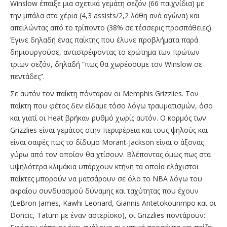
Winslow έπαιξε μια σχετικά γεμάτη σεζόν (66 παιχνίδια) με
την μπάλα στα χέρια (4,3 assists/2,2 λάθη ανά αγώνα) και
απειλώντας από το τρίποντο (38% σε τέσσερις προσπάθειες).
Έγινε δηλαδή ένας παίκτης που έλυνε προβλήματα παρά
δημιουργούσε, αντιστρέφοντας το ερώτημα των πρώτων
τριων σεζόν, δηλαδή “πως θα χωρέσουμε τον Winslow σε
πεντάδες”.
Σε αυτόν τον παίκτη πόνταραν οι Memphis Grizzlies. Τον
παίκτη που φέτος δεν είδαμε τόσο λόγω τραυματισμών, όσο
και γιατί οι Heat βρήκαν ρυθμό χωρίς αυτόν. Ο κορμός των
Grizzlies είναι γεμάτος στην περιφέρεια και τους ψηλούς και
είναι σαφές πως το δίδυμο Morant-Jackson είναι ο άξονας
γύρω από τον οποίον θα χτίσουν. Βλέποντας όμως πως στα
υψηλότερα κλιμάκια υπάρχουν κτήνη τα οποία ελάχιστοι
παίκτες μπορούν να ματσάρουν σε όλο το NBA λόγω του
ακραίου συνδυασμού δύναμης και ταχύτητας που έχουν
(LeBron James, Kawhi Leonard, Giannis Antetokounmpo και οι
Doncic, Tatum με έναν αστερίσκο), οι Grizzlies ποντάρουν: