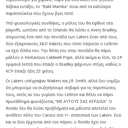
Βέβαια εντάξει, το "Bald Mamba" είναι από τα καλύτερα
παρατσούκλια που έχουν βγει ποτέ.
Υπό φυσιολογικές συνθήκες, ο ρόλος του θα έφθινε στα
playoffs, ωστόσο από το Orlando θα λείπει ο Avery Bradley,
στερώντας έτσι από την πεντάδα των Lakers έναν από τους
δύο εξαιρετικούς 3&D παίκτες που τόσο λατρεύει ο LeBron
να έχει δίπλα του. Την θέση του στην πεντάδα θα πάρει
μάλλον ο Kentavious Caldwell-Pope, αλλά ακόμα κι έτσι, τα 24’
ορφανά λεπτά που έπαιζε ο Bradley ψάχνουν στέγη, καθώς ο
KCP έπαιζε ήδη 25’ φέτος.
Οι Lakers υπέγραψαν Waiters και J.R. Smith, αλλά δεν νομίζω
ότι μπορούμε να συζητήσουμε σοβαρά για τις περιπτώσεις
τους, εκτός αν του γυρίσει του LeBron και θέλει να πάρει
πρωτάθλημα φωνάζοντας “ΜΕ ΑΥΤΟΥΣ ΣΑΣ ΚΕΡΔΙΣΑ”. Ο
Rondo δεν θα λύσει προβλήματα και μάλιστα αποτελεί τον
αντίθετο πόλο του Caruso στα +/- στατιστικά των Lakers. Ενώ
και οι δύο έρχονται από τον πάγκο, ο Rondo έχει τον