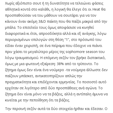
Χωρίς αξιόπιστο σουτ ή τη δυνατότητα να τελειώνει φάσεις
αθλητικά κοντά στο καλάθι, η λογική θα έλεγε ότι οι Heat θα
προσπαθούσαν να του μάθουν να σουτάρει για να τον
κάνουν έναν ακόμη 3&D παίκτη που θα παίζει μακριά από την
μπάλα. Το επιτελείο τους όμως αποφάσισε να κινηθεί
διαφορετικά κι έτσι, απροσδόκητα αλλά και εξ ανάγκης, λόγω
περιορισμένων επιλογών στη θέση “1”, στο πρόσωπό του
είδαν έναν χειριστή, σε ένα πείραμα που έδειχνε να πιάνει
πριν χάσει το μεγαλύτερο μέρος της sophomore season του
λόγω τραυματισμού. Η επόμενη σεζόν τον βρήκε διστακτικό,
όμως με μια φωτεινή εξαίρεση: 38% από το τρίποντο. Το
ζήτημα όμως δεν είναι ένα νούμερο -τα νούμερα άλλωστε δεν
παίζουν μπάσκετ, αντικατοπτρίζουν απλώς την
πραγματικότητα και επιδέχονται ερμηνείας. Το ποσοστό αυτό
ερχόταν σε λιγότερο από δύο προσπάθειες ανά αγώνα. Το
ζήτημα δεν είναι μόνο να τα βάζεις, αλλά η αντίπαλη άμυνα να
κινείται με την πεποίθηση ότι τα βάζεις.
Την περσινή σεζόν αυτά τα δύο στοιχεία ήρθαν και έδεσαν. Ο