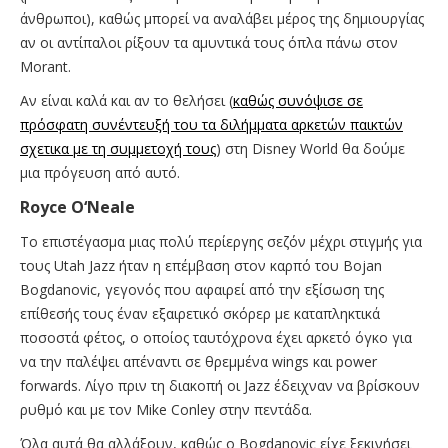
άνθρωποι), καθώς μπορεί να αναλάβει μέρος της δημιουργίας
αν οι αντίπαλοι ρίξουν τα αμυντικά τους όπλα πάνω στον
Morant.
Αν είναι καλά και αν το θελήσει
(
καθώς συνόψισε σε
πρόσφατη συνέντευξή του τα διλήμματα αρκετών παικτών
σχετικα με τη συμμετοχή τους
) στη Disney World θα δούμε
μια πρόγευση από αυτό.
Royce O‘Neale
Το επιστέγασμα μιας πολύ περίεργης σεζόν μέχρι στιγμής για
τους Utah Jazz ήταν η επέμβαση στον καρπό του Bojan
Bogdanovic, γεγονός που αφαιρεί από την εξίσωση της
επίθεσής τους έναν εξαιρετικό σκόρερ με καταπληκτικά
ποσοστά φέτος, ο οποίος ταυτόχρονα έχει αρκετό όγκο για
να την παλέψει απέναντι σε θρεμμένα wings και power
forwards. Λίγο πριν τη διακοπή οι Jazz έδειχναν να βρίσκουν
ρυθμό και με τον Mike Conley στην πεντάδα.
Όλα αυτά θα αλλάξουν, καθώς ο Bogdanovic είχε ξεκινήσει