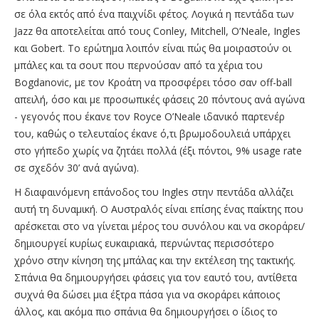
σε όλα εκτός από ένα παιχνίδι φέτος. Λογικά η πεντάδα των
Jazz θα αποτελείται από τους Conley, Mitchell, O’Neale, Ingles
και Gobert. Το ερώτημα λοιπόν είναι πώς θα μοιραστούν οι
μπάλες και τα σουτ που περνούσαν από τα χέρια του
Bogdanovic, με τον Κροάτη να προσφέρει τόσο σαν off-ball
απειλή, όσο και με προσωπικές φάσεις 20 πόντους ανά αγώνα
- γεγονός που έκανε τον Royce O’Neale ιδανικό παρτενέρ
του, καθώς ο τελευταίος έκανε ό,τι βρωμοδουλειά υπάρχει
στο γήπεδο χωρίς να ζητάει πολλά (έξι πόντοι, 9% usage rate
σε σχεδόν 30’ ανά αγώνα).
Η διαφαινόμενη επάνοδος του Ingles στην πεντάδα αλλάζει
αυτή τη δυναμική. Ο Αυστραλός είναι επίσης ένας παίκτης που
αρέσκεται στο να γίνεται μέρος του συνόλου και να σκοράρει/
δημιουργεί κυρίως ευκαιριακά, περνώντας περισσότερο
χρόνο στην κίνηση της μπάλας και την εκτέλεση της τακτικής.
Σπάνια θα δημιουργήσει φάσεις για τον εαυτό του, αντίθετα
συχνά θα δώσει μια έξτρα πάσα για να σκοράρει κάποιος
άλλος, και ακόμα πιο σπάνια θα δημιουργήσει ο ίδιος το