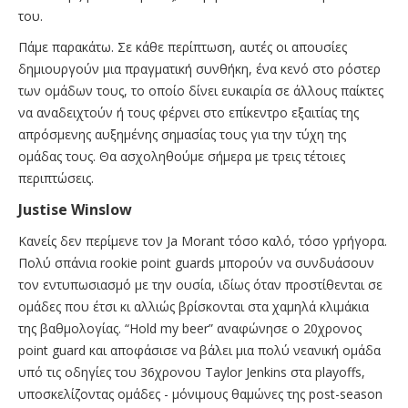
του.
Πάμε παρακάτω. Σε κάθε περίπτωση, αυτές οι απουσίες
δημιουργούν μια πραγματική συνθήκη, ένα κενό στο ρόστερ
των ομάδων τους, το οποίο δίνει ευκαιρία σε άλλους παίκτες
να αναδειχτούν ή τους φέρνει στο επίκεντρο εξαιτίας της
απρόσμενης αυξημένης σημασίας τους για την τύχη της
ομάδας τους. Θα ασχοληθούμε σήμερα με τρεις τέτοιες
περιπτώσεις.
Justise Winslow
Κανείς δεν περίμενε τον Ja Morant τόσο καλό, τόσο γρήγορα.
Πολύ σπάνια rookie point guards μπορούν να συνδυάσουν
τον εντυπωσιασμό με την ουσία, ιδίως όταν προστίθενται σε
ομάδες που έτσι κι αλλιώς βρίσκονται στα χαμηλά κλιμάκια
της βαθμολογίας. “Hold my beer” αναφώνησε ο 20χρονος
point guard και αποφάσισε να βάλει μια πολύ νεανική ομάδα
υπό τις οδηγίες του 36χρονου Taylor Jenkins στα playoffs,
υποσκελίζοντας ομάδες - μόνιμους θαμώνες της post-season