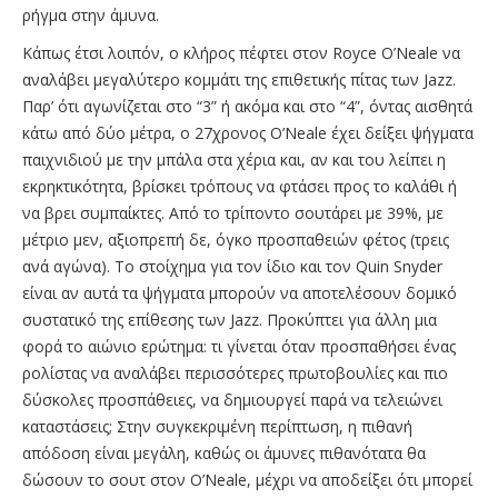
ρήγμα στην άμυνα.
Κάπως έτσι λοιπόν, ο κλήρος πέφτει στον Royce O’Neale να
αναλάβει μεγαλύτερο κομμάτι της επιθετικής πίτας των Jazz.
Παρ’ ότι αγωνίζεται στο “3” ή ακόμα και στο “4”, όντας αισθητά
κάτω από δύο μέτρα, ο 27χρονος O’Neale έχει δείξει ψήγματα
παιχνιδιού με την μπάλα στα χέρια και, αν και του λείπει η
εκρηκτικότητα, βρίσκει τρόπους να φτάσει προς το καλάθι ή
να βρει συμπαίκτες. Από το τρίποντο σουτάρει με 39%, με
μέτριο μεν, αξιοπρεπή δε, όγκο προσπαθειών φέτος (τρεις
ανά αγώνα). Το στοίχημα για τον ίδιο και τον Quin Snyder
είναι αν αυτά τα ψήγματα μπορούν να αποτελέσουν δομικό
συστατικό της επίθεσης των Jazz. Προκύπτει για άλλη μια
φορά το αιώνιο ερώτημα: τι γίνεται όταν προσπαθήσει ένας
ρολίστας να αναλάβει περισσότερες πρωτοβουλίες και πιο
δύσκολες προσπάθειες, να δημιουργεί παρά να τελειώνει
καταστάσεις; Στην συγκεκριμένη περίπτωση, η πιθανή
απόδοση είναι μεγάλη, καθώς οι άμυνες πιθανότατα θα
δώσουν το σουτ στον Ο’Neale, μέχρι να αποδείξει ότι μπορεί