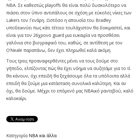
NBA. Σε καθεστώς playoffs θα είναι πολύ δυσκολότερο να
πιάσει στον ύπνο αντιπάλους σε σχέση με εύκολες νίκες των
Lakers τον Γενάρη. Ωστόσο η απουσία του Bradley
υποδεικνύει πως κάτι τέτοιο τουλάχιστον θα δοκιμαστεί, και
είναι για τον 26χρονο guard μια ευκαιρία να προσθέσει
γαλόνια στο βιογραφικό του, καθώς, σε αντίθεση με τον
O’Neale παραπάνω, δεν έχει πληρωθεί καλά ακόμη.
Τους τρεις προαναφερθέντες μένει να τους δούμε στο
γήπεδο, ελπίζοντας πώς θα έχει νόημα να συζητάμε για το τί
θα κάνουν, όχι επειδή θα ξεχάσουμε όλα τα υπόλοιπα αλλά
επειδή θα ζούμε μια κατάσταση συνολικά καλύτερη. Και αν
όχι, θα δούμε. Μέχρι το επόμενό μας NBAικό ραντεβού, καλό
καλοκαίρι.
Κατηγορία
NBA και άλλα