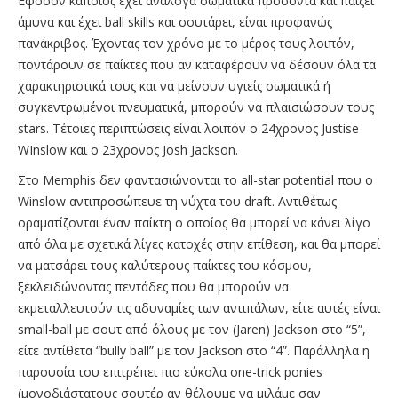
Εφόσον κάποιος έχει ανάλογα σωματικά προσόντα και παίζει
άμυνα και έχει ball skills και σουτάρει, είναι προφανώς
πανάκριβος. Έχοντας τον χρόνο με το μέρος τους λοιπόν,
ποντάρουν σε παίκτες που αν καταφέρουν να δέσουν όλα τα
χαρακτηριστικά τους και να μείνουν υγιείς σωματικά ή
συγκεντρωμένοι πνευματικά, μπορούν να πλαισιώσουν τους
stars. Τέτοιες περιπτώσεις είναι λοιπόν ο 24χρονος Justise
WInslow και ο 23χρονος Josh Jackson.
Στο Memphis δεν φαντασιώνονται το all-star potential που ο
Winslow αντιπροσώπευε τη νύχτα του draft. Αντιθέτως
οραματίζονται έναν παίκτη ο οποίος θα μπορεί να κάνει λίγο
από όλα με σχετικά λίγες κατοχές στην επίθεση, και θα μπορεί
να ματσάρει τους καλύτερους παίκτες του κόσμου,
ξεκλειδώνοντας πεντάδες που θα μπορούν να
εκμεταλλευτούν τις αδυναμίες των αντιπάλων, είτε αυτές είναι
small-ball με σουτ από όλους με τον (Jaren) Jackson στο “5”,
είτε αντίθετα “bully ball” με τον Jackson στο “4”. Παράλληλα η
παρουσία του επιτρέπει πιο εύκολα one-trick ponies
(μονοδιάστατους σουτέρ αν θέλουμε να μιλάμε σαν