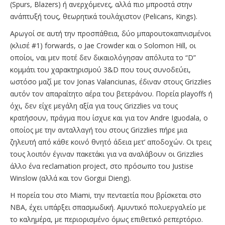
(Spurs, Blazers) ή ανερχόμενες, αλλά πιο μπροστά στην
ανάπτυξή τους, θεωρητικά τουλάχιστον (Pelicans, Kings).
Αρωγοί σε αυτή την προσπάθεια, δύο μπαρουτοκαπνισμένοι
(κλισέ #1) forwards, ο Jae Crowder και ο Solomon Hill, οι
οποίοι, ναι μεν ποτέ δεν δικαιολόγησαν απόλυτα το “D”
κομμάτι του χαρακτηρισμού 3&D που τους συνοδεύει,
ωστόσο μαζί με τον Jonas Valanciunas, έδιναν στους Grizzlies
αυτόν τον απαραίτητο αέρα του βετεράνου. Πορεία playoffs ή
όχι, δεν είχε μεγάλη αξία για τους Grizzlies να τους
κρατήσουν, πράγμα που ίσχυε και για τον Andre Iguodala, ο
οποίος με την ανταλλαγή του στους Grizzlies πήρε μια
ζηλευτή από κάθε κοινό θνητό άδεια μετ’ αποδοχών. Οι τρεις
τους λοιπόν έγιναν πακετάκι για να αναλάβουν οι Grizzlies
άλλο ένα reclamation project, στο πρόσωπο του Justise
Winslow (αλλά και τον Gorgui Dieng).
Η πορεία του στο Miami, την πενταετία που βρίσκεται στο
NBA, έχει υπάρξει σπασμωδική. Αμυντικό πολυεργαλείο με
το καλημέρα, με περιορισμένο όμως επιθετικό ρεπερτόριο.