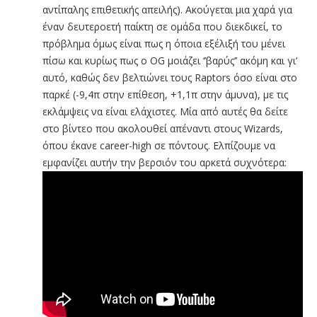
αντίπαλης επιθετικής απειλής). Ακούγεται μια χαρά για
έναν δευτεροετή παίκτη σε ομάδα που διεκδικεί, το
πρόβλημα όμως είναι πως η όποια εξέλιξή του μένει
πίσω και κυρίως πως ο OG μοιάζει ‘’βαρύς’’ ακόμη και γι’
αυτό, καθώς δεν βελτιώνει τους Raptors όσο είναι στο
παρκέ (-9,4π στην επίθεση, +1,1π στην άμυνα), με τις
εκλάμψεις να είναι ελάχιστες. Μία από αυτές θα δείτε
στο βίντεο που ακολουθεί απέναντι στους Wizards,
όπου έκανε career-high σε πόντους. Ελπίζουμε να
εμφανίζει αυτήν την βερσιόν του αρκετά συχνότερα: