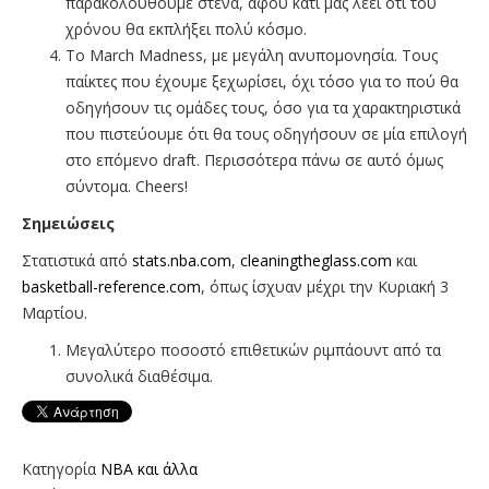
παρακολουθούμε στενά, αφού κάτι μας λέει ότι του
χρόνου θα εκπλήξει πολύ κόσμο.
Το March Madness, με μεγάλη ανυπομονησία. Τους
παίκτες που έχουμε ξεχωρίσει, όχι τόσο για το πού θα
οδηγήσουν τις ομάδες τους, όσο για τα χαρακτηριστικά
που πιστεύουμε ότι θα τους οδηγήσουν σε μία επιλογή
στο επόμενο draft. Περισσότερα πάνω σε αυτό όμως
σύντομα. Cheers!
Σημειώσεις
Στατιστικά από
stats.nba.com
,
cleaningtheglass.com
και
basketball-reference.com
, όπως ίσχυαν μέχρι την Κυριακή 3
Μαρτίου.
Μεγαλύτερο ποσοστό επιθετικών ριμπάουντ από τα
συνολικά διαθέσιμα.
Κατηγορία
NBA και άλλα