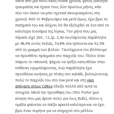
Μετά από μια πολύ καλή rookie χρονιά, φέτος ξεκίνησε
τραυματίας και έχασε τους δύο πρώτους μήνες, κάτι
που τον έκανε να μπει σχετικά σκουριασμένος στη
χρονιά. Από το Φεβρουάριο και μετά όμως, έχει βρει τα
πατήματά του και δείχνει ότι θα εξελιχθεί σε ένα από τα
καλύτερα τεσσάρια της λίγκας. Τον μήνα που μας
πέρασε είχε 26π., 12,2ρ, 2,4α σουτάροντας παράλληλα
με 48,6% εντός πεδιάς, 34,8% στα τρίποντα και 92,3%
από τη γραμμή των βολών. Ταυτόχρονα τον βλέπουμε
να προσθέτει πράγματα στο παιχνίδι του. Πλέον όταν
παίρνει το rebound, ψάχνει να τρέξει κατευθείαν στην
επίθεση ντριμπλάροντας, ενώ παράλληλα έχει
προσθέσει κινήσεις με πλάτη στο καλάθι, βελτιώνοντας
πολύ το παιχνίδι του στο low post και στη
νίκη
απέναντι στους Celtics
έδειξε πολλά από αυτά τα
στοιχεία. Μετά την προσθήκη του Otto Porter (μια
κίνηση που μας άρεσε πολύ για τους Bulls), πλέον η
ομάδα φαίνεται να παίζει αρκετά καλύτερα και να έχει
βρει έναν πυρήνα για να στηριχτεί στο μέλλον.