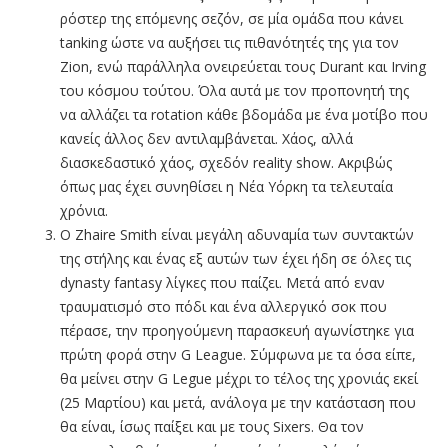
ρόστερ της επόμενης σεζόν, σε μία ομάδα που κάνει
tanking ώστε να αυξήσει τις πιθανότητές της για τον
Zion, ενώ παράλληλα ονειρεύεται τους Durant και Irving
του κόσμου τούτου. Όλα αυτά με τον προπονητή της
να αλλάζει τα rotation κάθε βδομάδα με ένα μοτίβο που
κανείς άλλος δεν αντιλαμβάνεται. Χάος, αλλά
διασκεδαστικό χάος, σχεδόν reality show. Ακριβώς
όπως μας έχει συνηθίσει η Νέα Υόρκη τα τελευταία
χρόνια.
O Zhaire Smith είναι μεγάλη αδυναμία των συντακτών
της στήλης και ένας εξ αυτών των έχει ήδη σε όλες τις
dynasty fantasy λίγκες που παίζει. Μετά από εναν
τραυματισμό στο πόδι και ένα αλλεργικό σοκ που
πέρασε, την προηγούμενη παρασκευή αγωνίστηκε για
πρώτη φορά στην G League. Σύμφωνα με τα όσα είπε,
θα μείνει στην G Legue μέχρι το τέλος της χρονιάς εκεί
(25 Μαρτίου) και μετά, ανάλογα με την κατάσταση που
θα είναι, ίσως παίξει και με τους Sixers. Θα τον