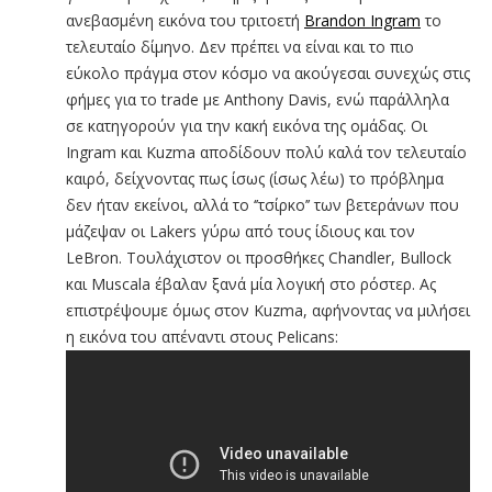
ανεβασμένη εικόνα του τριτοετή
Brandon Ingram
το
τελευταίο δίμηνο. Δεν πρέπει να είναι και το πιο
εύκολο πράγμα στον κόσμο να ακούγεσαι συνεχώς στις
φήμες για το trade με Anthony Davis, ενώ παράλληλα
σε κατηγορούν για την κακή εικόνα της ομάδας. Oι
Ingram και Kuzma αποδίδουν πολύ καλά τον τελευταίο
καιρό, δείχνοντας πως ίσως (ίσως λέω) το πρόβλημα
δεν ήταν εκείνοι, αλλά το ‘’τσίρκο’’ των βετεράνων που
μάζεψαν οι Lakers γύρω από τους ίδιους και τον
LeBron. Τουλάχιστον οι προσθήκες Chandler, Bullock
και Muscala έβαλαν ξανά μία λογική στο ρόστερ. Ας
επιστρέψουμε όμως στον Kuzma, αφήνοντας να μιλήσει
η εικόνα του απέναντι στους Pelicans: