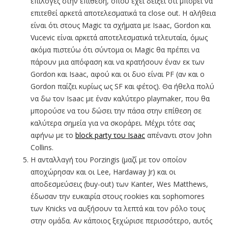
επιλογές στην επίθεση, όπου έχει δείξει ότι μπορεί να
επιτεθεί αρκετά αποτελεσματικά τα close out. Η αλήθεια
είναι ότι στους Magic τα σχήματα με Isaac, Gordon και
Vucevic είναι αρκετά αποτελεσματικά τελευταία, όμως
ακόμα πιστεύω ότι σύντομα οι Magic θα πρέπει να
πάρουν μια απόφαση και να κρατήσουν έναν εκ των
Gordon και Isaac, αφού και οι δυο είναι PF (αν και ο
Gordon παίζει κυρίως ως SF και φέτος). Θα ήθελα πολύ
να δω τον Isaac με έναν καλύτερο playmaker, που θα
μπορούσε να του δώσει την πάσα στην επίθεση σε
καλύτερα σημεία για να σκοράρει. Μέχρι τότε σας
αφήνω με το
block party του Isaac
απέναντι στον John
Collins.
Η ανταλλαγή του Porzingis (μαζί με τον οποίον
αποχώρησαν και οι Lee, Hardaway Jr) και οι
αποδεσμεύσεις (buy-out) των Kanter, Wes Matthews,
έδωσαν την ευκαιρία στους rookies και sophomores
των Knicks να αυξήσουν τα λεπτά και τον ρόλο τους
στην ομάδα. Αν κάποιος ξεχώρισε περισσότερο, αυτός