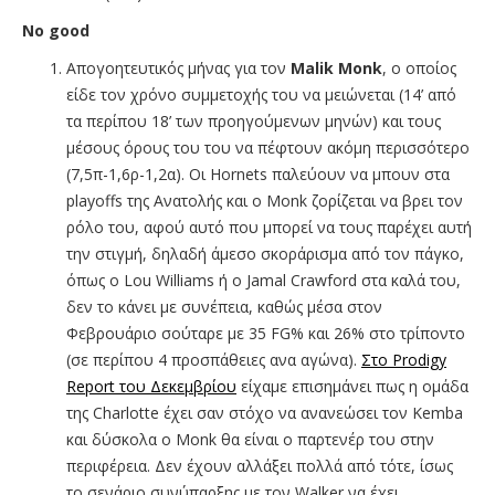
No
good
Απογοητευτικός μήνας για τον
Malik Monk
, ο οποίος
είδε τον χρόνο συμμετοχής του να μειώνεται (14’ από
τα περίπου 18’ των προηγούμενων μηνών) και τους
μέσους όρους του του να πέφτουν ακόμη περισσότερο
(7,5π-1,6ρ-1,2α). Οι Hornets παλεύουν να μπουν στα
playoffs της Ανατολής και ο Monk ζορίζεται να βρει τον
ρόλο του, αφού αυτό που μπορεί να τους παρέχει αυτή
την στιγμή, δηλαδή άμεσο σκοράρισμα από τον πάγκο,
όπως ο Lou Williams ή ο Jamal Crawford στα καλά του,
δεν το κάνει με συνέπεια, καθώς μέσα στον
Φεβρουάριο σούταρε με 35 FG% και 26% στο τρίποντο
(σε περίπου 4 προσπάθειες ανα αγώνα).
Στο Prodigy
Report του Δεκεμβρίου
είχαμε επισημάνει πως η ομάδα
της Charlotte έχει σαν στόχο να ανανεώσει τον Kemba
και δύσκολα ο Monk θα είναι ο παρτενέρ του στην
περιφέρεια. Δεν έχουν αλλάξει πολλά από τότε, ίσως
το σενάριο συνύπαρξης με τον Walker να έχει