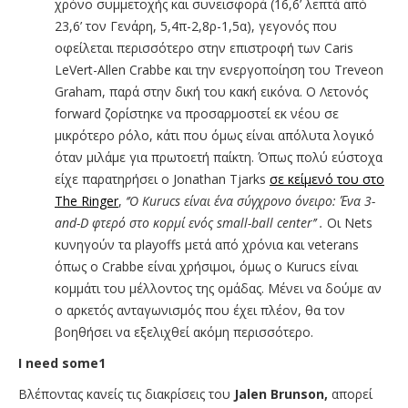
χρόνο συμμετοχής και συνεισφορά (16,6’ λεπτά από
23,6’ τον Γενάρη, 5,4π-2,8ρ-1,5α), γεγονός που
οφείλεται περισσότερο στην επιστροφή των Caris
LeVert-Allen Crabbe και την ενεργοποίηση του Treveon
Graham, παρά στην δική του κακή εικόνα. Ο Λετονός
forward ζορίστηκε να προσαρμοστεί εκ νέου σε
μικρότερο ρόλο, κάτι που όμως είναι απόλυτα λογικό
όταν μιλάμε για πρωτοετή παίκτη. Όπως πολύ εύστοχα
είχε παρατηρήσει ο Jonathan Tjarks
σε κείμενό του στο
The Ringer
,
‘’O Kurucs είναι ένα σύγχρονο όνειρο: Ένα 3-
and-D φτερό στο κορμί ενός small-ball center’’ .
Oι Nets
κυνηγούν τα playoffs μετά από χρόνια και veterans
όπως ο Crabbe είναι χρήσιμοι, όμως ο Kurucs είναι
κομμάτι του μέλλοντος της ομάδας. Mένει να δούμε αν
ο αρκετός ανταγωνισμός που έχει πλέον, θα τον
βοηθήσει να εξελιχθεί ακόμη περισσότερο.
I need some1
Βλέποντας κανείς τις διακρίσεις του
Jalen
Brunson
,
απορεί