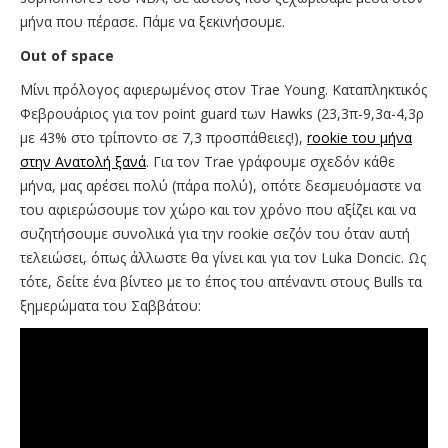
μήνα που πέρασε. Πάμε να ξεκινήσουμε.
Out
of
space
Μίνι πρόλογος αφιερωμένος στον Trae Young. Καταπληκτικός
Φεβρουάριος για τον point guard των Hawks (23,3π-9,3α-4,3ρ
με 43% στο τρίποντο σε 7,3 προσπάθειες!),
rookie του μήνα
στην Ανατολή ξανά
. Για τον Trae γράφουμε σχεδόν κάθε
μήνα, μας αρέσει πολύ (πάρα πολύ), οπότε δεσμευόμαστε να
του αφιερώσουμε τον χώρο και τον χρόνο που αξίζει και να
συζητήσουμε συνολικά για την rookie σεζόν του όταν αυτή
τελειώσει, όπως άλλωστε θα γίνει και για τον Luka Doncic. Ως
τότε, δείτε ένα βίντεο με το έπος του απέναντι στους Bulls τα
ξημερώματα του Σαββάτου: