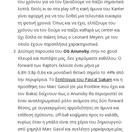
του χρόνου για να τον ξαναδούμε να παίζει σημαντικά
λεπτά. Εκτός κι αν στα play off η κακή άμυνα του Kanter
γίνει αφορμή για να του δοθεί μια τελευταία ευκαιρία
τη φετινή χρονιά. Όπως και να έχει, ελπίζουμε του
χρόνου να τον δούμε να παίζει καθαρά ως center και
όχι δίπλα σε παίκτη όπως ο Leonard Meyers. με τον
οποίο έχουν παραπλήσια χαρακτηριστικά.
Δεύτερη παρουσία του
ΟG Anunoby
στην no good
πλευρά και πιστέψτε μας, δεν χαιρόμαστε καθόλου. Ο
forward των Raptors έκλεισε έναν μήνα με
6,8π-3,8ρ-0,6α και μοναδικό θετικό σημείο το 44% από
την περιφέρεια. To
ξεπέταγμα του Pascal Siakam
και η
προσθήκη του Marc Gasol (σε μία frontline που έχει και
τον Ibaka) δείχνουν πως ο Anunoby θα περιοριστεί σε
έναν αναπληρωματικό ρόλο ανάμεσα στις δύο forward
θέσεις, με συγκεκριμένες αρμοδιότητες σε άμυνα και
επίθεση (τρίποντο, off-ball κοψίματα προς το καλάθι,
κυρίως όταν η μπάλα είναι στα χέρια του δημιουργού-
από-χαμηλά Marc Gasol και ανελέητο μαρκάρισμα μίας