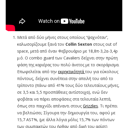
Μετά από δύο μήνες στους οποίους ‘’ψαχνόταν’’,
καλωσορίζουμε ξανά τον
Collin Sexton
στους out of
space, μετά από έναν Φεβρουάριο με 18,8π-3,2α-3,4ρ
μ.ό. Ο combo guard των Cavaliers δείχνει στην πρώτη
φάση της καριέρας του πολύ άνετος με το σκοράρισμα.
Επωφελείται από την
εκρηκτικότητά
του για εύκολους
πόντους, δείχνει συνέπεια στην απειλή του από το
τρίποντο (πάνω από 41% τους δύο τελευταίους μήνες,
σε 3,5 και 5,5 προσπάθειες αντίστοιχα), ενώ δεν
φοβάται να πάρει αποφάσεις στα τελευταία λεπτά,
όπως στο παιχνίδι απέναντι στους
Grizzlies
. Τι πρέπει
να βελτιώσει; Σίγουρα την δημιουργία του, αφού με
15,7 AST%, (με άλλα λόγια μόλις 15,7% των πόντων
των συμπαικτών του ήρθαν από δική του ασίστ)