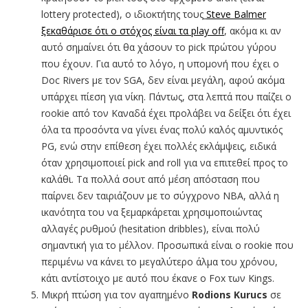
lottery protected), ο ιδιοκτήτης τους
Steve Balmer
ξεκαθάρισε ότι ο στόχος είναι τα play off
, ακόμα κι αν
αυτό σημαίνει ότι θα χάσουν το pick πρώτου γύρου
που έχουν. Για αυτό το λόγο, η υπομονή που έχει ο
Doc Rivers με τον SGA, δεν είναι μεγάλη, αφού ακόμα
υπάρχει πίεση για νίκη. Πάντως, στα λεπτά που παίζει ο
rookie από τον Καναδά έχει προλάβει να δείξει ότι έχει
όλα τα προσόντα να γίνει ένας πολύ καλός αμυντικός
PG, ενώ στην επίθεση έχει πολλές εκλάμψεις, ειδικά
όταν χρησιμοποιεί pick and roll για να επιτεθεί προς το
καλάθι. Τα πολλά σουτ από μέση απόσταση που
παίρνει δεν ταιριάζουν με το σύγχρονο ΝΒΑ, αλλά η
ικανότητα του να ξεμαρκάρεται χρησιμοποιώντας
αλλαγές ρυθμού (hesitation dribbles), είναι πολύ
σημαντική για το μέλλον. Προσωπικά είναι ο rookie που
περιμένω να κάνει το μεγαλύτερο άλμα του χρόνου,
κάτι αντίστοιχο με αυτό που έκανε ο Fox των Kings.
Μικρή πτώση για τον αγαπημένο
Rodions Kurucs
σε