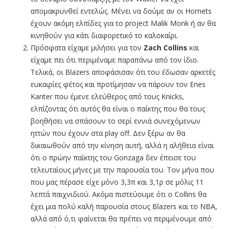
απομακρυνθεί εντελώς. Μένει να δούμε αν οι Hornets
έχουν ακόμη ελπίδες για το project Malik Monk ή αν θα
κινηθούν για κάτι διαφορετικό το καλοκαίρι.
Πρόσφατα είχαμε μιλήσει για τον
Zach Collins
και
είχαμε πει ότι περιμέναμε παραπάνω από τον ίδιο.
Τελικά, οι Blazers αποφάσισαν ότι του έδωσαν αρκετές
ευκαιρίες φέτος και προτίμησαν να πάρουν τον Enes
Kanter που έμενε ελεύθερος από τους Knicks,
ελπίζοντας ότι αυτός θα είναι ο παίκτης που θα τους
βοηθήσει να σπάσουν το σερί εννιά συνεχόμενων
ηττών που έχουν στα play off. Δεν ξέρω αν θα
δικαιωθούν από την κίνηση αυτή, αλλά η αλήθεια είναι
ότι ο πρώην παίκτης του Gonzaga δεν έπεισε του
τελευταίους μήνες με την παρουσία του. Τον μήνα που
που μας πέρασε είχε μόνο 3,3π και 3,1ρ σε μόλις 11
λεπτά παιχνιδιού. Ακόμα πιστεύουμε ότι ο Collins θα
έχει μια πολύ καλή παρουσία στους Blazers και το ΝΒΑ,
αλλά από ό,τι φαίνεται θα πρέπει να περιμένουμε από