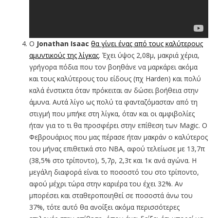
O
Jonathan Isaac
θα γίνει ένας από τους καλύτερους
αμυντικούς της λίγκας
. Έχει ύψος 2,08μ, μακριά χέρια,
γρήγορα πόδια που τον βοηθάνε να μαρκάρει ακόμα
και τους καλύτερους του είδους (πχ Harden) και πολύ
καλά ένστικτα όταν πρόκειται αν δώσει βοήθεια στην
άμυνα. Αυτά λίγο ως πολύ τα φανταζόμασταν από τη
στιγμή που μπήκε στη λίγκα, όταν και οι αμφιβολίες
ήταν για το τι θα προσφέρει στην επίθεση των Magic. O
Φεβρουάριος που μας πέρασε ήταν μακράν ο καλύτερος
του μήνας επιθετικά στο ΝΒΑ, αφού τελείωσε με 13,7π
(38,5% στο τρίποντο), 5,7ρ, 2,3τ και 1κ ανά αγώνα. Η
μεγάλη διαφορά είναι το ποσοστό του στο τρίποντο,
αφού μέχρι τώρα στην καριέρα του έχει 32%. Αν
μπορέσει και σταθεροποιηθεί σε ποσοστά άνω του
37%, τότε αυτό θα ανοίξει ακόμα περισσότερες