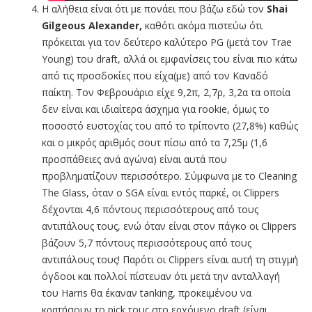
Η αλήθεια είναι ότι με πονάει που βάζω εδώ τον
S
hai
G
ilgeous
A
lexander
,
καθότι ακόμα πιστεύω ότι
πρόκειται για τον δεύτερο καλύτερο PG (μετά τον Trae
Young) του draft, αλλά οι εμφανίσεις του είναι πιο κάτω
από τις προσδοκίες που είχα(με) από τον Καναδό
παίκτη. Τον Φεβρουάριο είχε 9,2π, 2,7ρ, 3,2α τα οποία
δεν είναι και ιδιαίτερα άσχημα για rookie, όμως το
ποσοστό ευστοχίας του από το τρίποντο (27,8%) καθώς
και ο μικρός αριθμός σουτ πίσω από τα 7,25μ (1,6
προσπάθειες ανά αγώνα) είναι αυτά που
προβληματίζουν περισσότερο. Σύμφωνα με το Cleaning
The Glass, όταν ο SGA είναι εντός παρκέ, οι Clippers
δέχονται 4,6 πόντους περισσότερους από τους
αντιπάλους τους, ενώ όταν είναι στον πάγκο οι Clippers
βάζουν 5,7 πόντους περισσότερους από τους
αντιπάλους τους! Παρότι οι Clippers είναι αυτή τη στιγμή
όγδοοι και πολλοί πίστευαν ότι μετά την ανταλλαγή
του Harris θα έκαναν tanking, προκειμένου να
κρατήσουν το pick τους στο ερχόμενο draft (είναι