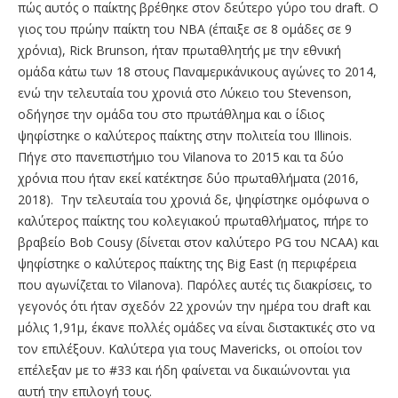
πώς αυτός ο παίκτης βρέθηκε στον δεύτερο γύρο του draft. O
γιος του πρώην παίκτη του ΝΒΑ (έπαιξε σε 8 ομάδες σε 9
χρόνια), Rick Brunson, ήταν πρωταθλητής με την εθνική
ομάδα κάτω των 18 στους Παναμερικάνικους αγώνες το 2014,
ενώ την τελευταία του χρονιά στο Λύκειο του Stevenson,
οδήγησε την ομάδα του στο πρωτάθλημα και ο ίδιος
ψηφίστηκε ο καλύτερος παίκτης στην πολιτεία του Illinois.
Πήγε στο πανεπιστήμιο του Vilanova το 2015 και τα δύο
χρόνια που ήταν εκεί κατέκτησε δύο πρωταθλήματα (2016,
2018). Την τελευταία του χρονιά δε, ψηφίστηκε ομόφωνα ο
καλύτερος παίκτης του κολεγιακού πρωταθλήματος, πήρε το
βραβείο Bob Cousy (δίνεται στον καλύτερο PG του NCAA) και
ψηφίστηκε ο καλύτερος παίκτης της Big East (η περιφέρεια
που αγωνίζεται το Vilanova). Παρόλες αυτές τις διακρίσεις, το
γεγονός ότι ήταν σχεδόν 22 χρονών την ημέρα του draft και
μόλις 1,91μ, έκανε πολλές ομάδες να είναι διστακτικές στο να
τον επιλέξουν. Καλύτερα για τους Mavericks, οι οποίοι τον
επέλεξαν με το #33 και ήδη φαίνεται να δικαιώνονται για
αυτή την επιλογή τους.