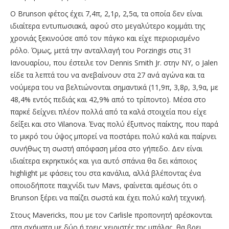
Ο Brunson φέτος έχει 7,4π, 2,1ρ, 2,5α, τα οποία δεν είναι
ιδιαίτερα εντυπωσιακά, αφού στο μεγαλύτερο κομμάτι της
χρονιάς ξεκινούσε από τον πάγκο και είχε περιορισμένο
ρόλο. Όμως, μετά την ανταλλαγή του Porzingis στις 31
Ιανουαρίου, που έστειλε τον Dennis Smith Jr. στην ΝΥ, ο Jalen
είδε τα λεπτά του να ανεβαίνουν στα 27 ανά αγώνα και τα
νούμερα του να βελτιώνονται σημαντικά (11,9π, 3,8ρ, 3,9α, με
48,4% εντός πεδιάς και 42,9% από το τρίποντο). Μέσα στο
παρκέ δείχνει πλέον πολλά από τα καλά στοιχεία που είχε
δείξει και στο Vilanova. Ένας πολύ έξυπνος παίκτης, που παρά
το μικρό του ύψος μπορεί να ποστάρει πολύ καλά και παίρνει
συνήθως τη σωστή απόφαση μέσα στο γήπεδο. Δεν είναι
ιδιαίτερα εκρηκτικός και για αυτό σπάνια θα δει κάποιος
highlight με φάσεις του στα κανάλια, αλλά βλέποντας ένα
οποιοδήποτε παιχνίδι των Mavs, φαίνεται αμέσως ότι ο
Brunson ξέρει να παίζει σωστά και έχει πολύ καλή τεχνική.
Στους Mavericks, που με τον Carlisle προπονητή αρέσκονται
στα σχήματα με δύο ή τρεις χειριστές της μπάλας, θα βρει