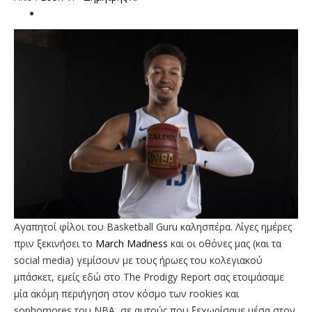
Αγαπητοί φίλοι του Basketball Guru καλησπέρα. Λίγες ημέρες
πριν ξεκινήσει το
Μarch Madness
και οι οθόνες μας (και τα
social media) γεμίσουν με τους ήρωες του κολεγιακού
μπάσκετ, εμείς εδώ στο The Prodigy Report σας ετοιμάσαμε
μία ακόμη περιήγηση στον κόσμο των rookies και
sophomores του ΝΒΑ, σε αυτούς που ξεχωρίσαμε μέσα στον