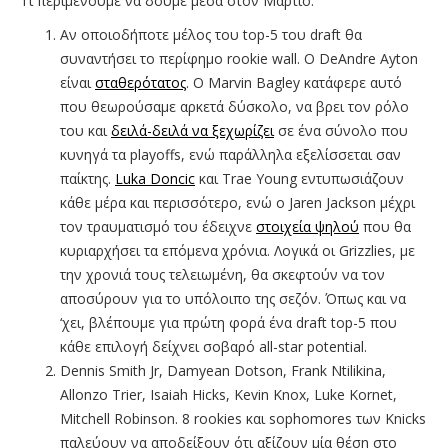
Tι περιμένουμε να δούμε μέσα στον Μάρτιο:
Αν οποιοδήποτε μέλος του top-5 του draft θα
συναντήσει το περίφημο rookie wall. O DeAndre Ayton
είναι
σταθερότατος
. O Marvin Bagley κατάφερε αυτό
που θεωρούσαμε αρκετά δύσκολο, να βρει τον ρόλο
του και
δειλά-δειλά να ξεχωρίζει
σε ένα σύνολο που
κυνηγά τα playoffs, ενώ παράλληλα εξελίσσεται σαν
παίκτης.
Luka Doncic
και Trae Young εντυπωσιάζουν
κάθε μέρα και περισσότερο, ενώ ο Jaren Jackson μέχρι
τον τραυματισμό του έδειχνε
στοιχεία ψηλού
που θα
κυριαρχήσει τα επόμενα χρόνια. Λογικά οι Grizzlies, με
την χρονιά τους τελειωμένη, θα σκεφτούν να τον
αποσύρουν για το υπόλοιπο της σεζόν. Όπως και να
‘χει, βλέπουμε για πρώτη φορά ένα draft top-5 που
κάθε επιλογή δείχνει σοβαρό all-star potential.
Dennis Smith Jr, Damyean Dotson, Frank Ntilikina,
Allonzo Trier, Isaiah Hicks, Kevin Knox, Luke Kornet,
Mitchell Robinson. 8 rookies και sophomores των Knicks
παλεύουν να αποδείξουν ότι αξίζουν μία θέση στο