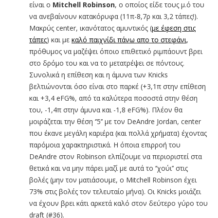
είναι ο
Mitchell Robinson
, o οποίος είδε τους μ.ό του
να ανεβαίνουν κατακόρυφα (11π-8,7ρ και 3,2 τάπες!).
Μακρύς center, ικανότατος αμυντικός (
με έφεση στις
τάπες
) και με
καλό παιχνίδι πάνω απο το στεφάνι
,
πρόθυμος να μαζέψει όποιο επιθετικό ριμπάουντ βρει
στο δρόμο του και να το μετατρέψει σε πόντους.
Συνολικά η επίθεση και η άμυνα των Knicks
βελτιώνονται όσο είναι στο παρκέ (+3,1π στην επίθεση
και +3,4 eFG%, από τα καλύτερα ποσοστά στην θέση
του, -1,4π στην άμυνα και -1,8 eFG%). Πλέον θα
μοιράζεται την θέση ‘’5’’ με τον DeAndre Jordan, center
που έκανε μεγάλη καριέρα (και πολλά χρήματα) έχοντας
παρόμοια χαρακτηριστικά. Η όποια επιρροή του
DeAndre στον Robinson ελπίζουμε να περιοριστεί στα
θετικά και να μην πάρει μαζί με αυτά το ‘’χούι’’ στις
βολές (μην τον ματιάσουμε, ο Mitchell Robinson έχει
73% στις βολές τον τελευταίο μήνα). Οι Knicks μοιάζει
να έχουν βρει κάτι αρκετά καλό στον δεύτερο γύρο του
draft (#36).