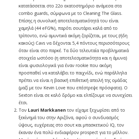
κατατάσσεται στο 22ο εκατοστημόριο ανάμεσα στα
combo guards, σύμφωνα με το Cleaning The Glass.
Επίσης η συνολική αποτελεσματικότητά του είναι
χαμηλά (44 eFG%), παρότι σουτάρει καλά από το
τρίποντο, ενώ αμυντικά ακόμη ζορίζεται, με τους (ήδη
κακούς) Cavs να δέχονται 5,4 πόντους περισσότερους
όταν είναι στο παρκέ. Τα δύο τελευταία προβληματικά
στοιχεία ωστόσο (η αποτελεσματικότητα και η άμυνα)
είναι φυσιολογικά για έναν rookie που ακόμη
προσπαθεί να καταλάβει το παιχνίδι, ενώ παράλληλα
πρέπει να είναι η βασική επιθετική απειλή της ομάδας
(μαζί με τον Kevin Love που επέστρεψε πρόσφατα). Ο
Sexton είναι σε καλό δρόμο και ελπίζουμε να συνεχίσει
έτσι.
Τον
Lauri Markkanen
τον είχαμε ξεχωρίσει από το
ξεκίνημά του στην Αριζόνα, αφού ο συνδυασμός
ύψους, ευχέρειας στο σουτ και μπασκετικού IQ, τον
έκαναν ένα πολύ ενδιαφέρον prospect για το μέλλον.