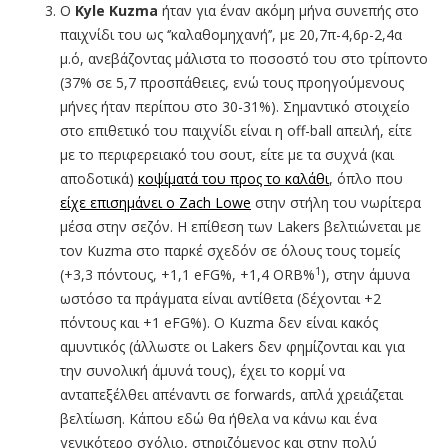
Ο
Kyle Kuzma
ήταν για έναν ακόμη μήνα συνεπής στο
παιχνίδι του ως ‘’καλαθομηχανή’’, με 20,7π-4,6ρ-2,4α
μ.ό, ανεβάζοντας μάλιστα το ποσοστό του στο τρίποντο
(37% σε 5,7 προσπάθειες, ενώ τους προηγούμενους
μήνες ήταν περίπου στο 30-31%). Σημαντικό στοιχείο
στο επιθετικό του παιχνίδι είναι η off-ball απειλή, είτε
με το περιφερειακό του σουτ, είτε με τα συχνά (και
αποδοτικά)
κοψίματά του προς το καλάθι
, όπλο που
είχε επισημάνει ο Zach Lowe
στην στήλη του νωρίτερα
μέσα στην σεζόν. H επίθεση των Lakers βελτιώνεται με
τον Kuzma στο παρκέ σχεδόν σε όλους τους τομείς
1
(+3,3 πόντους, +1,1 eFG%, +1,4 ORB%
), στην άμυνα
ωστόσο τα πράγματα είναι αντίθετα (δέχονται +2
πόντους και +1 eFG%). O Kuzma δεν είναι κακός
αμυντικός (άλλωστε οι Lakers δεν φημίζονται και για
την συνολική άμυνά τους), έχει το κορμί να
ανταπεξέλθει απέναντι σε forwards, απλά χρειάζεται
βελτίωση. Κάπου εδώ θα ήθελα να κάνω και ένα
γενικότερο σχόλιο, στηριζόμενος και στην πολύ