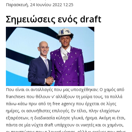
Παρασκευή, 24 Ιουνίου 2022 12:25
Σημειώσεις ενός draft
Που είναι οι ανταλλαγές που μας υποσχέθηκαν; O χαμός από
franchises που θέλουν ν’ αλλάξουν τη μοίρα τους, τα πολλά
πάνω-κάτω πριν από τη free agency που έρχεται σε λίγες
ημέρες, οι ασυνήθιστες επιλογές. Εν τέλει, πλην ελαχίστων
εξαιρέσεων, η διαδικασία κύλησε γλυκά, ήρεμα. Ακόμη κι έτσι,
πάντα σε μία νύχτα draft υπάρχουν οι νικητές και οι χαμένοι,
οι περιπτώσεις που η λογική νίκησε, αλλά κι εκείνες που πήγε