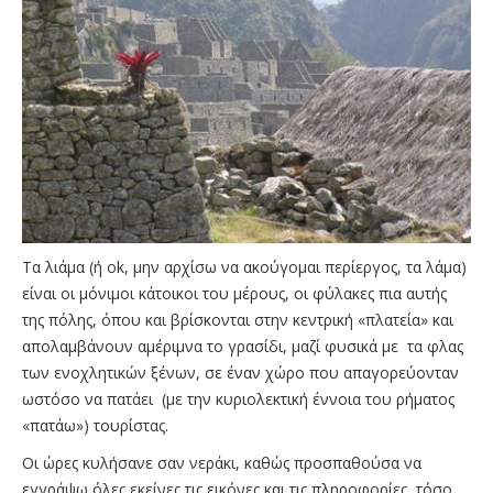
Tα λιάμα (ή ok, μην αρχίσω να ακούγομαι περίεργος, τα λάμα)
είναι οι μόνιμοι κάτοικοι του μέρους, οι φύλακες πια αυτής
της πόλης, όπου και βρίσκονται στην κεντρική «πλατεία» και
απολαμβάνουν αμέριμνα το γρασίδι, μαζί φυσικά με τα φλας
των ενοχλητικών ξένων, σε έναν χώρο που απαγορεύονταν
ωστόσο να πατάει (με την κυριολεκτική έννοια του ρήματος
«πατάω») τουρίστας.
Οι ώρες κυλήσανε σαν νεράκι, καθώς προσπαθούσα να
εγγράψω όλες εκείνες τις εικόνες και τις πληροφορίες, τόσο