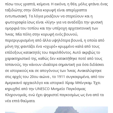
πίσω τους γραπτά, κείμενα. Η εικόνα, η θέα, μόλις φτάνει ένας
ταξιδιώτης στην δίπλα κορυφή είναι απερίγραπτα
εντυπωσιακή. Τα λόγια μοιάζουν να στερεύουν και η
φωτογραφία ίσως είναι «λίγη» για να αναδείξει την φυσική
ομορφιά του τοπίου και την υπέροχη αρχιτεκτονική των
Ίνκας. Μία πόλη στην κορυφή ενός βουνού,
περιτριγυρισμένη από άλλα υψηλότερα βουνά, η οποία από
μόνη της φαντάζει ένα «οχυρό» κρυμμένο καλά από τους
επίδοξους κατακτητές του παρελθόντος. Αυτό ακριβώς το
χαρακτηριστικό της, καθώς δεν κατακτήθηκε ποτέ από τους
Ισπανούς, την κάνουν ιδιαίτερα σημαντική για όσα διδάσκει
σε ιστορικούς και σε απογόνους των Ίνκας. Ανακαλύφτηκε
στις αρχές του 20ου αιώνα , το 1911 συγκεκριμένα, από τον
Αμερικανό αρχαιολόγο και ιστορικό Χίραμ Μπίνγκαμ. Έχει
κηρυχθεί από την UNESCO Μνημείο Παγκόσμιας
Κληρονομιάς, ενώ έχει ψηφιστεί παγκοσμίως ως ένα από τα
νέα επτά θαύματα.