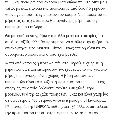
των Γκεβάρα-Γρανάδο σχεδόν μισό αιώνα πριν το δικό μου
ταξίδι με έκανε ακόμα πιο ανυπόμονο από όσο ήδη ήμουν
για να γνωρίσω και εγώ αυτόν τον κόσμο. Να επισκεφτώ τα
μέρη στις τρεις χώρες που θα πηγαίναμε, μέρη που είχε
επισκεφτεί ο Γκεβάρα.
Θα μπορούσα να γράψω για πολλά μέρη και εμπειρίες από
αυτό το ταξίδι, αλλά θα προτιμήσω να σταθώ στην ημέρα που
επισκεφτήκαμε το Mάτσου Πίτσου. Ίσως επειδή είναι και το
ομορφότερο μέρος στο οποίο έχω βρεθεί.
Μετά από κάποιες ημέρες λοιπόν στο Περού, είχε έρθει η
μέρα που θα επισκεπτόμασταν ενδεχομένως το πιο γνωστό
μέρος της συγκεκριμένης χώρας. H βάση λοιπόν των
επισκεπτών είναι το Κούζκο, η πρωτεύουσα της ομώνυμης
επαρχίας, το οποίο βρίσκεται περίπου 80 χιλιόμετρα
βορειοδυτικά της αρχαίας πόλης των Ίνκας και είναι χτισμένο
σε υψόμετρο 3.400 μέτρων. Αποτελεί μέλος της Παγκόσμιας
Κληρονομιάς της UNESCO, καθώς, μεταξύ άλλων, αποτέλεσε
την πρωτεύουσα της αυτοκρατορίας των Ίνκας από τον 13ο