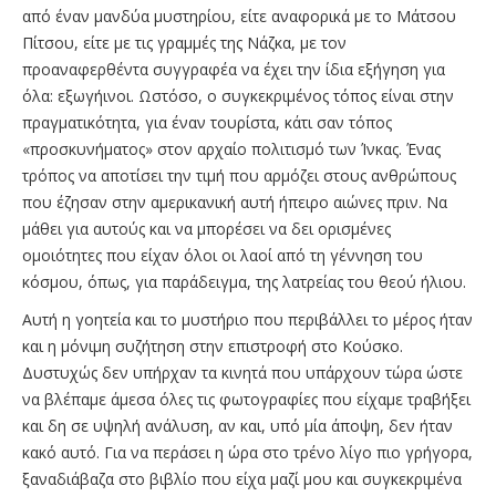
από έναν μανδύα μυστηρίου, είτε αναφορικά με το Μάτσου
Πίτσου, είτε με τις γραμμές της Νάζκα, με τον
προαναφερθέντα συγγραφέα να έχει την ίδια εξήγηση για
όλα: εξωγήινοι. Ωστόσο, ο συγκεκριμένος τόπος είναι στην
πραγματικότητα, για έναν τουρίστα, κάτι σαν τόπος
«προσκυνήματος» στον αρχαίο πολιτισμό των Ίνκας. Ένας
τρόπος να αποτίσει την τιμή που αρμόζει στους ανθρώπους
που έζησαν στην αμερικανική αυτή ήπειρο αιώνες πριν. Να
μάθει για αυτούς και να μπορέσει να δει ορισμένες
ομοιότητες που είχαν όλοι οι λαοί από τη γέννηση του
κόσμου, όπως, για παράδειγμα, της λατρείας του θεού ήλιου.
Αυτή η γοητεία και το μυστήριο που περιβάλλει το μέρος ήταν
και η μόνιμη συζήτηση στην επιστροφή στο Κούσκο.
Δυστυχώς δεν υπήρχαν τα κινητά που υπάρχουν τώρα ώστε
να βλέπαμε άμεσα όλες τις φωτογραφίες που είχαμε τραβήξει
και δη σε υψηλή ανάλυση, αν και, υπό μία άποψη, δεν ήταν
κακό αυτό. Για να περάσει η ώρα στο τρένο λίγο πιο γρήγορα,
ξαναδιάβαζα στο βιβλίο που είχα μαζί μου και συγκεκριμένα