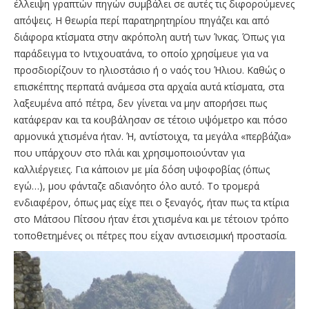
έλλειψη γραπτών πηγών συμβάλει σε αυτές τις διφορούμενες
απόψεις. Η θεωρία περί παρατηρητηρίου πηγάζει και από
διάφορα κτίσματα στην ακρόπολη αυτή των Ίνκας. Όπως για
παράδειγμα το Ιντιχουατάνα, το οποίο χρησίμευε για να
προσδιορίζουν το ηλιοστάσιο ή ο ναός του Ήλιου. Καθώς ο
επισκέπτης περπατά ανάμεσα στα αρχαία αυτά κτίσματα, στα
λαξευμένα από πέτρα, δεν γίνεται να μην απορήσει πως
κατάφεραν και τα κουβάλησαν σε τέτοιο υψόμετρο και πόσο
αρμονικά χτισμένα ήταν. Ή, αντίστοιχα, τα μεγάλα «περβάζια»
που υπάρχουν στο πλάι και χρησιμοποιούνταν για
καλλιέργειες. Για κάποιον με μία δόση υψοφοβίας (όπως
εγώ…), μου φάνταζε αδιανόητο όλο αυτό. Το τρομερά
ενδιαφέρον, όπως μας είχε πει ο ξεναγός, ήταν πως τα κτίρια
στο Μάτσου Πίτσου ήταν έτσι χτισμένα και με τέτοιον τρόπο
τοποθετημένες οι πέτρες που είχαν αντισεισμική προστασία.