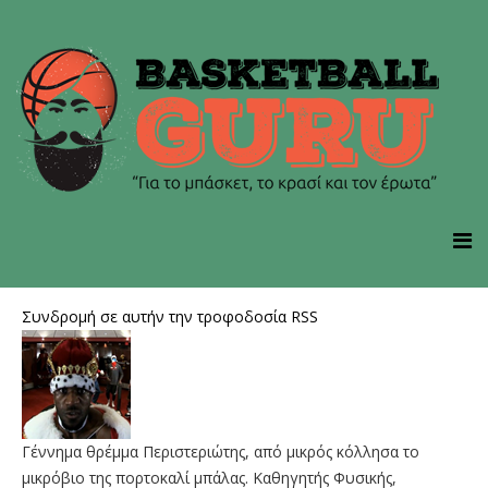
Συνδρομή σε αυτήν την τροφοδοσία RSS
Γέννημα θρέμμα Περιστεριώτης, από μικρός κόλλησα το
μικρόβιο της πορτοκαλί μπάλας. Καθηγητής Φυσικής,