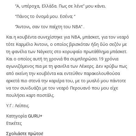
‘’Α, υπέροχα, Ελλάδα. Πως σε λένε’’ μου κάνει.
‘’Πάνος το όνομά μου. Εσένα; ‘’
‘’Άντονι, σαν τον παίχτη του ΝΒΑ’’ .
Και η κουβέντα συνεχίστηκε για ΝΒΑ, μπάσκετ, για τον νεαρό
τότε Καρμέλο Άντονι, ο οποίος βρισκόταν ήδη δύο σεζόν με
τη φανέλα των Νάγκετς στο κορυφαίο πρωτάθλημα μπάσκετ.
Και ο οποίος αυτή τη χρονιά θα συμπληρώσει 19 χρόνια
αγωνιζόμενος πια με τη φανέλα των Λέικερς. Δεν κρύβω πως
από εκείνη την κουβέντα και εντεύθεν παρακολουθούσα
αρκετά πιο στενά την καριέρα του, με το μυαλό μου πάντοτε
να τον συνδυάζει με τον νεαρό Περουανό που μου είχε
πουλήσει καρτ-ποστάλς.
Υ.Γ.: Λείπεις.
Κατηγορία
GURU+
Ετικέτες
Σχολιάστε πρώτοι!