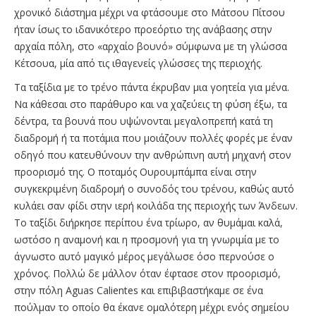
χρονικό διάστημα μέχρι να φτάσουμε στο Μάτσου Πίτσου
ήταν ίσως το ιδανικότερο προεόρτιο της ανάβασης στην
αρχαία πόλη, στο «αρχαίο βουνό» σύμφωνα με τη γλώσσα
Κέτσουα, μία από τις ιθαγενείς γλώσσες της περιοχής.
Τα ταξίδια με το τρένο πάντα έκρυβαν μια γοητεία για μένα.
Να κάθεσαι στο παράθυρο και να χαζεύεις τη φύση έξω, τα
δέντρα, τα βουνά που υψώνονται μεγαλοπρεπή κατά τη
διαδρομή ή τα ποτάμια που μοιάζουν πολλές φορές με έναν
οδηγό που κατευθύνουν την ανθρώπινη αυτή μηχανή στον
προορισμό της. Ο ποταμός Ουρουμπάμπα είναι στην
συγκεκριμένη διαδρομή ο συνοδός του τρένου, καθώς αυτό
κυλάει σαν φίδι στην ιερή κοιλάδα της περιοχής των Άνδεων.
Το ταξίδι διήρκησε περίπου ένα τρίωρο, αν θυμάμαι καλά,
ωστόσο η αναμονή και η προσμονή για τη γνωριμία με το
άγνωστο αυτό μαγικό μέρος μεγάλωσε όσο περνούσε ο
χρόνος. Πολλώ δε μάλλον όταν έφτασε στον προορισμό,
στην πόλη Aguas Calientes και επιβιβαστήκαμε σε ένα
πούλμαν το οποίο θα έκανε ομαλότερη μέχρι ενός σημείου