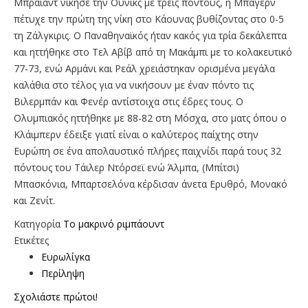
Μπράιαντ νίκησε την Ούνικς με τρεις πόντους, η Μπάγερν
πέτυχε την πρώτη της νίκη στο Κάουνας βυθίζοντας στο 0-5
τη Ζάλγκιρις. Ο Παναθηναϊκός ήταν κακός για τρία δεκάλεπτα
και ηττήθηκε στο Τελ Αβίβ από τη Μακάμπι με το κολακευτικό
77-73, ενώ Αρμάνι και Ρεάλ χρειάστηκαν ορισμένα μεγάλα
καλάθια στο τέλος για να νικήσουν με έναν πόντο τις
Βιλερμπάν και Φενέρ αντίστοιχα στις έδρες τους. Ο
Ολυμπιακός ηττήθηκε με 88-82 στη Μόσχα, στο ματς όπου ο
Κλάιμπερν έδειξε γιατί είναι ο καλύτερος παίχτης στην
Ευρώπη σε ένα απολαυστικό πλήρες παιχνίδι παρά τους 32
πόντους του Τάιλερ Ντόρσεϊ ενώ Άλμπα, (Μπίτσι)
Μπασκόνια, Μπαρτσελόνα κέρδισαν άνετα Ερυθρό, Μονακό
και Ζενίτ.
Κατηγορία
To μακρινό ριμπάουντ
Ετικέτες
Ευρωλίγκα
Περίληψη
Σχολιάστε πρώτοι!