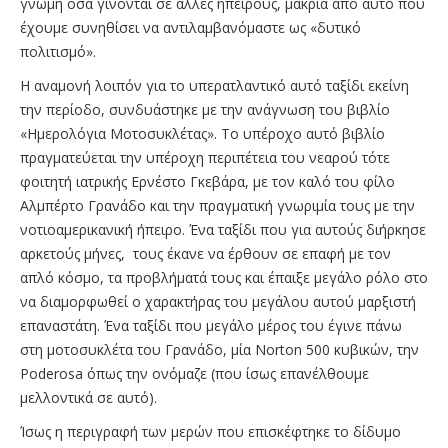
γνώμη όσα γίνονται σε άλλες ηπείρους, μακριά από αυτό που
έχουμε συνηθίσει να αντιλαμβανόμαστε ως «δυτικό
πολιτισμό».
Η αναμονή λοιπόν για το υπερατλαντικό αυτό ταξίδι εκείνη
την περίοδο, συνδυάστηκε με την ανάγνωση του βιβλίο
«Ημερολόγια Μοτοσυκλέτας». Το υπέροχο αυτό βιβλίο
πραγματεύεται την υπέροχη περιπέτεια του νεαρού τότε
φοιτητή ιατρικής Ερνέστο Γκεβάρα, με τον καλό του φίλο
Αλμπέρτο Γρανάδο και την πραγματική γνωριμία τους με την
νοτιοαμερικανική ήπειρο. Ένα ταξίδι που για αυτούς διήρκησε
αρκετούς μήνες, τους έκανε να έρθουν σε επαφή με τον
απλό κόσμο, τα προβλήματά τους και έπαιξε μεγάλο ρόλο στο
να διαμορφωθεί ο χαρακτήρας του μεγάλου αυτού μαρξιστή
επαναστάτη. Ένα ταξίδι που μεγάλο μέρος του έγινε πάνω
στη μοτοσυκλέτα του Γρανάδο, μία Norton 500 κυβικών, την
Poderosa όπως την ονόμαζε (που ίσως επανέλθουμε
μελλοντικά σε αυτό).
Ίσως η περιγραφή των μερών που επισκέφτηκε το δίδυμο