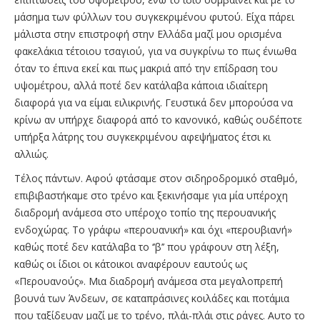
μάσημα των φύλλων του συγκεκριμένου φυτού. Είχα πάρει
μάλιστα στην επιστροφή στην Ελλάδα μαζί μου ορισμένα
φακελάκια τέτοιου τσαγιού, για να συγκρίνω το πως ένιωθα
όταν το έπινα εκεί και πως μακριά από την επίδραση του
υψομέτρου, αλλά ποτέ δεν κατάλαβα κάποια ιδιαίτερη
διαφορά για να είμαι ειλικρινής. Γευστικά δεν μπορούσα να
κρίνω αν υπήρχε διαφορά από το κανονικό, καθώς ουδέποτε
υπήρξα λάτρης του συγκεκριμένου αφεψήματος έτσι κι
αλλιώς.
Τέλος πάντων. Αφού φτάσαμε στον σιδηροδρομικό σταθμό,
επιβιβαστήκαμε στο τρένο και ξεκινήσαμε για μία υπέροχη
διαδρομή ανάμεσα στο υπέροχο τοπίο της περουανικής
ενδοχώρας. Το γράφω «περουανική» και όχι «περουβιανή»
καθώς ποτέ δεν κατάλαβα το ‘’β’’ που γράφουν στη λέξη,
καθώς οι ίδιοι οι κάτοικοι αναφέρουν εαυτούς ως
«Περουανούς». Μια διαδρομή ανάμεσα στα μεγαλοπρεπή
βουνά των Άνδεων, σε καταπράσινες κοιλάδες και ποτάμια
που ταξίδευαν μαζί με το τρένο, πλάι-πλάι στις ράγες. Aυτο το