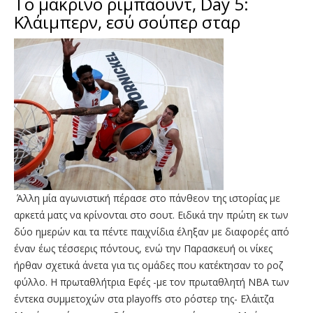
To μακρινό ριμπάουντ, Day 5:
Κλάιμπερν, εσύ σούπερ σταρ
Άλλη μία αγωνιστική πέρασε στο πάνθεον της ιστορίας με
αρκετά ματς να κρίνονται στο σουτ. Ειδικά την πρώτη εκ των
δύο ημερών και τα πέντε παιχνίδια έληξαν με διαφορές από
έναν έως τέσσερις πόντους, ενώ την Παρασκευή οι νίκες
ήρθαν σχετικά άνετα για τις ομάδες που κατέκτησαν το ροζ
φύλλο. Η πρωταθλήτρια Εφές -με τον πρωταθλητή ΝΒΑ των
έντεκα συμμετοχών στα playoffs στο ρόστερ της- Ελάιτζα