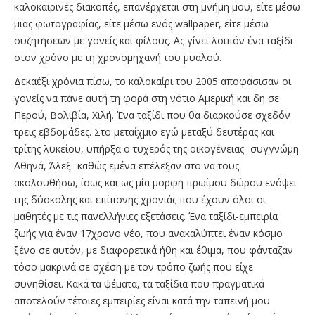
καλοκαιρινές διακοπές, επανέρχεται στη μνήμη μου, είτε μέσω
μιας φωτογραφίας, είτε μέσω ενός wallpaper, είτε μέσω
συζητήσεων με γονείς και φίλους. Ας γίνει λοιπόν ένα ταξίδι
στον χρόνο με τη χρονομηχανή του μυαλού.
Δεκαέξι χρόνια πίσω, το καλοκαίρι του 2005 αποφάσισαν οι
γονείς να πάνε αυτή τη φορά στη νότιο Αμερική και δη σε
Περού, Βολιβία, Χιλή. Ένα ταξίδι που θα διαρκούσε σχεδόν
τρεις εβδομάδες. Στο μεταίχμιο εγώ μεταξύ δευτέρας και
τρίτης λυκείου, υπήρξα ο τυχερός της οικογένειας -συγγνώμη
Αθηνά, Άλεξ- καθώς εμένα επέλεξαν στο να τους
ακολουθήσω, ίσως και ως μία μορφή πρωίμου δώρου ενόψει
της δύσκολης και επίπονης χρονιάς που έχουν όλοι οι
μαθητές με τις πανελλήνιες εξετάσεις. Ένα ταξίδι-εμπειρία
ζωής για έναν 17χρονο νέο, που ανακαλύπτει έναν κόσμο
ξένο σε αυτόν, με διαφορετικά ήθη και έθιμα, που φάνταζαν
τόσο μακρινά σε σχέση με τον τρόπο ζωής που είχε
συνηθίσει. Κακά τα ψέματα, τα ταξίδια που πραγματικά
αποτελούν τέτοιες εμπειρίες είναι κατά την ταπεινή μου