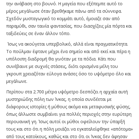
την ανάβαση στο βουνό. Η μαγεία που εξέπεμπε αυτό το
μέρος μεγάλωσε όταν βρεθήκαμε πάνω από τα σύννεφα.
Σχεδόν μυσταγωγικό το κομμάτι αυτό, έμοιαζε σαν από
παραμύθι, σαν ταινία φαντασίας, που διασχίζεις μία πόρτα και
ταξιδεύεις σε έναν άλλον τόπο.
Ίσως να ακούγεται υπερβολικό, αλλά είναι πραγματικότητα.
Το πούλμαν έφτανε μέχρι ένα σημείο και από εκεί και πέρα η
υπόλοιπη διαδρομή θα γινόταν με τα πόδια. Κάτι που
συνέβαινε με συχνές στάσεις, διότι ορισμένα μέλη του
γκρουπ χρειαζόταν εύλογα ανάσες όσο το υψόμετρο όλο και
μεγάλωνε.
Περίπου στα 2.700 μέτρα υψόμετρο δεσπόζει η αρχαία αυτή
μυστηριώδης πόλη των Ίνκας, η οποία συνδέεται με
διάφορους ιστορίες ή μύθους ακόμα και μεταφυσικής φύσης,
όπως άλλωστε συμβαίνει για πολλές περιοχές στην ευρύτερη
περουανική γη. Ίσως αυτοί οι μύθοι οφείλουν την ύπαρξή
τους και στο ότι η πόλη μοιάζει να εγκαταλείφθηκε «απότομα»
από τους κατοίκους, καθώς και στο ότι οι Ίνκας δεν άφησαν