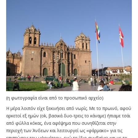
(η φωτογραφία είναι από το προσωπικό αρχείο)
Η μέρα λοιπόν είχε ξεκινήσει από νωρίς. Με το πρωινό, αφού
αρκετοί εξ ημών (ok, βασικά δυο-τρεις το κάναμε) ήπιαμε τσάι
από φύλλα κόκας, ένα αφέψημα που συνηθίζεται στην
περιοχή των Άνδεων και λειτουργεί ως «φάρμακο» για τις
επιπτώσεις του υψομέτρου, ενώ το ίδιο συμβαίνει και με το