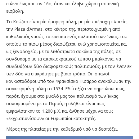
αιώνα έως και τον 16ο, όταν και έλαβε χώρα η ισπανική
εισβολή.
Το Κούζκο είναι μία όμορφη πόλη, με μία υπέροχη πλατεία,
την Plaza d’Armas, στο κέντρο της, περιστοιχισμένη από
καθολικούς ναούς, τα ερείπια ενός παλατιού των Ίνκας, του
οποίου το πίσω μέρος διασώζεται, ενώ χρησιμοποιείται και
ως ξενοδοχείο, με τα λιθόστρωτα σοκάκια της πόλης, σε
συνδυασμό με τα αποικιοκρατικού τύπου μπαλκόνια, να
συνδυάζουν δύο διαφορετικούς πολιτισμούς, με τον έναν εκ
των δύο να επικράτησε με βίαιο τρόπο. Οι Ισπανοί
κονκισταδόροι υπό τον Φρανσίσκο Πισάρρο ανακάλυψαν την
συγκεκριμένη πόλη το 1534. Eδώ αξίζει να σημειώσω πως,
παρότι έχουμε στο μυαλό μας τον πολιτισμό των Ίνκας
συνυφασμένο με το Περού, η αλήθεια είναι πως
εμφανίστηκαν το 1.200 μ.Χ. και άνθησε μέχρι να τους
«εκχριστιανίσουν» οι Ευρωπαίοι κατακτητές.
Μέρος της πλατείας με την καθεδρικό ναό να δεσπόζει.