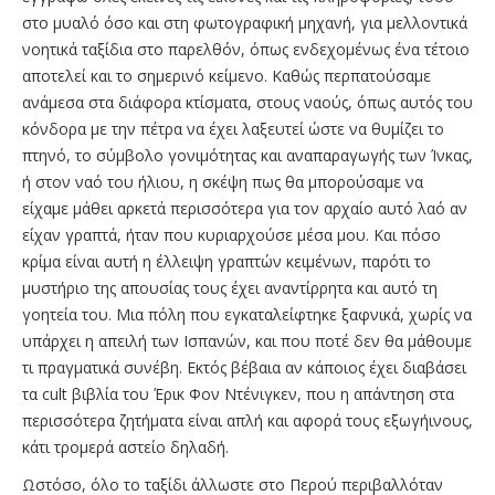
στο μυαλό όσο και στη φωτογραφική μηχανή, για μελλοντικά
νοητικά ταξίδια στο παρελθόν, όπως ενδεχομένως ένα τέτοιο
αποτελεί και το σημερινό κείμενο. Καθώς περπατούσαμε
ανάμεσα στα διάφορα κτίσματα, στους ναούς, όπως αυτός του
κόνδορα με την πέτρα να έχει λαξευτεί ώστε να θυμίζει το
πτηνό, το σύμβολο γονιμότητας και αναπαραγωγής των Ίνκας,
ή στον ναό του ήλιου, η σκέψη πως θα μπορούσαμε να
είχαμε μάθει αρκετά περισσότερα για τον αρχαίο αυτό λαό αν
είχαν γραπτά, ήταν που κυριαρχούσε μέσα μου. Και πόσο
κρίμα είναι αυτή η έλλειψη γραπτών κειμένων, παρότι το
μυστήριο της απουσίας τους έχει αναντίρρητα και αυτό τη
γοητεία του. Μια πόλη που εγκαταλείφτηκε ξαφνικά, χωρίς να
υπάρχει η απειλή των Ισπανών, και που ποτέ δεν θα μάθουμε
τι πραγματικά συνέβη. Εκτός βέβαια αν κάποιος έχει διαβάσει
τα cult βιβλία του Έρικ Φον Ντένιγκεν, που η απάντηση στα
περισσότερα ζητήματα είναι απλή και αφορά τους εξωγήινους,
κάτι τρομερά αστείο δηλαδή.
Ωστόσο, όλο το ταξίδι άλλωστε στο Περού περιβαλλόταν