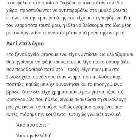
το κεφάλαιο στο οποίο ο Γκεβάρα επισκεπτόταν τον ίδιο
χώρο, προσπαθώντας να αντιπαραβάλω στο μυαλό μου τις
εικόνες και την εμπειρία ζωής που είχα με τα γραφόμενα. Για
τον νεαρό τότε εαυτό μου, η ιδέα να βρίσκομαι στα ίδια μέρη
με τον Αργεντίνο επαναστάτη ήταν από μόνη της ονειρική.
Αντί επιλόγου
Στο ξενοδοχείο φτάσαμε ενώ είχε νυχτώσει. Θα αλλάζαμε και
θα πηγαίναμε να φάμε και να πιούμε λίγο πίσκο σάουρ (κάτι
σαν παραδοσιακό ποτό στο Περού). Λίγο πριν μπω στο
ξενοδοχείο, συνάντησα έναν νεαρό, που πωλούσε καρτ
ποστάλς. Καθώς με είχε συναντήσει και το προηγούμενο
βράδυ, όταν δεν είχα χρήματα πάνω μου για να πάρω τις
φωτογραφίες που ήθελα, είχαμε ανανεώσει τη συναλλαγή
μας για εκείνη την ημέρα. Καθώς αγόρασα ορισμένες από
αυτές, πιάσαμε την κουβέντα -ευτυχώς γνώριζε αγγλικά.
‘’Από που είστε; ‘’
‘’Από την Ελλάδα’’