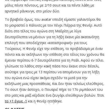
μόλις πέντε πόντους, με 2/10 σουτ και τα πέντε λάθη με
αρνητικό ράνκινγκ, στο μείον δύο.
To βραβείο όμως, του avatar επειδή είμαστε γαλαντόμοι θα
το μοιραστεί ο Κάλινιτς με τον Χένρι Πιέρρια της Φενέρ. Αυτό
διότι στο τέλος του αγώνα στη Μαδρίτη με λίγα
δευτερόλεπτα να μένουν για τη λήξη έκανε μία ακατανόητη
επιλογή που αποδείχτηκε «καταστροφική» για τους
Τούρκους. Η Φενέρ είχε την επίθεση, το προβάδισμα με έναν
πόντο και αν εκδήλωνε την επίθεση στο τέλος του χρόνου θα
έμεναν περίπου 6-7 δευτερόλεπτα για τη Ρεάλ. Αφού εν τέλει
γλύτωσε το λάθος στην κακή πάσα που έκανε στον Βέσελι,
σούταρε για τρεις με 13 περίπου να απομένουν για τη λήξη
του αγώνα ενώ είχαν ακόμα σχεδόν τα μισά για την
εκδήλωση μιας προσπάθειας. Και δεν ήταν τελείως ελεύθερος.
Το σουτ ήταν άστοχο, ο Πουαριέ πήρε το 17ο ριμπάουντ του
στο ματς και μαζί κέρδισε ένα ζευγάρι ελεύθερων βολών. Έτσι
το +1 έγινε -1
και η Φενέρ ηττήθηκε.