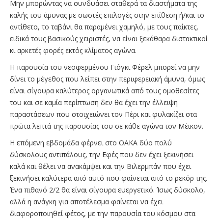
Μην μπορώντας να συνδυάσει σταθερά τα διαστήματα της
καλής του άμυνας με σωστές επιλογές στην επίθεση ή/και το
αντίθετο, το ταβάνι θα παραμένει χαμηλό, με τους παίκτες,
ειδικά τους βασικούς χειριστές, να είναι ξεκάθαρα διστακτικοί
κι αρκετές φορές εκτός κλίματος αγώνα.
Η παρουσία του νεοφερμένου Γιόγκι Φέρελ μπορεί να μην
δίνει το μέγεθος που λείπει στην περιφερειακή άμυνα, όμως
είναι σίγουρα καλύτερος οργανωτικά από τους ομοθεσίτες
του και σε καμία περίπτωση δεν θα έχει την έλλειψη
παραστάσεων που στοιχειώνει τον Πέρι και φυλακίζει στα
πρώτα λεπτά της παρουσίας του σε κάθε αγώνα τον Μέικον.
Η επόμενη εβδομάδα φέρνει στο ΟΑΚΑ δύο πολύ
δύσκολους αντιπάλους, την Εφές που δεν έχει ξεκινήσει
καλά και θέλει να ανακάμψει και την Βιλερμπάν που έχει
ξεκινήσει καλύτερα από αυτό που φαίνεται από το ρεκόρ της.
Ένα πιθανό 2/2 θα είναι σίγουρα ευεργετικό. Ίσως δύσκολο,
αλλά η ανάγκη για αποτέλεσμα φαίνεται να έχει
διαφοροποιηθεί φέτος, με την παρουσία του κόσμου στα