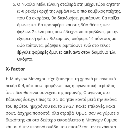
Ο Νικολό Μέλι είναι η σταθερά στη μέχρι τώρα αήττητη
(5-0 ρεκόρ) αρχή της Αρμάνι και ο πιο κομβικός παίχτης,
που θα σκοράρει, θα διεκδικήσει ριμπάουντ, θα παίξει
άμυνες και θα προσφέρει και στις δύο θέσεις των
ψηλών. Σε ένα ματς που έδειχνε να στραβώνει, με την
εξαιρετική φέτος Βιλερμπάν, σκόραρε 14 πόντους με
δύο τρίποντα, μάζεψε 6 ριμπάουντ ενώ στο τέλος
έβγαλε φοβερές άμυνες απέναντι στον δαιμόνιο Έλι
Οκόμπο
.
X-factor
H Μπάγερν Μονάχου είχε ξεκινήσει τη χρονιά με αρνητικό
ρεκόρ 0-4, κάτι που προμήνυε πως η αγωνιστική περίοδος
ίσως δεν θα είναι συνέχεια της περσινής. Ο αγώνας στο
Κάουνας έδειχνε πως το 0-5 θα ήταν κοντά μετά την εικόνα
του πρώτου ημιχρόνου και το 39-27. Κακές επιλογές, κακά
σουτ, άσχημα ποσοστά, όλα στραβά. Όμως, σαν να γύρισε ο
διακόπτης και στο δεύτερο εικοσάλεπτο η Μπάγερν θύμισε
κάτι από την περσινή ομάδα που αποτέλεσε την ευχάριστη