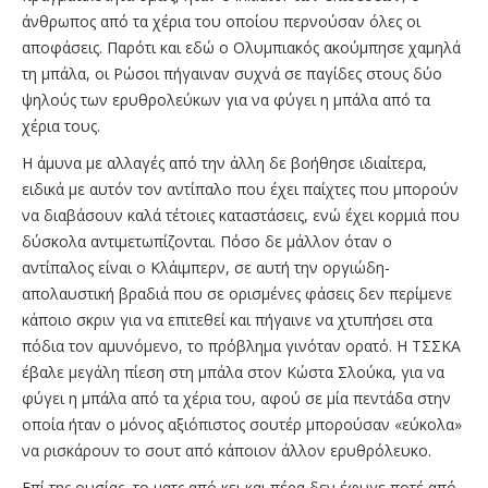
άνθρωπος από τα χέρια του οποίου περνούσαν όλες οι
αποφάσεις. Παρότι και εδώ ο Ολυμπιακός ακούμπησε χαμηλά
τη μπάλα, οι Ρώσοι πήγαιναν συχνά σε παγίδες στους δύο
ψηλούς των ερυθρολεύκων για να φύγει η μπάλα από τα
χέρια τους.
Η άμυνα με αλλαγές από την άλλη δε βοήθησε ιδιαίτερα,
ειδικά με αυτόν τον αντίπαλο που έχει παίχτες που μπορούν
να διαβάσουν καλά τέτοιες καταστάσεις, ενώ έχει κορμιά που
δύσκολα αντιμετωπίζονται. Πόσο δε μάλλον όταν ο
αντίπαλος είναι ο Κλάιμπερν, σε αυτή την οργιώδη-
απολαυστική βραδιά που σε ορισμένες φάσεις δεν περίμενε
κάποιο σκριν για να επιτεθεί και πήγαινε να χτυπήσει στα
πόδια τον αμυνόμενο, το πρόβλημα γινόταν ορατό. Η ΤΣΣΚΑ
έβαλε μεγάλη πίεση στη μπάλα στον Κώστα Σλούκα, για να
φύγει η μπάλα από τα χέρια του, αφού σε μία πεντάδα στην
οποία ήταν ο μόνος αξιόπιστος σουτέρ μπορούσαν «εύκολα»
να ρισκάρουν το σουτ από κάποιον άλλον ερυθρόλευκο.
Επί της ουσίας, το ματς από κει και πέρα δεν έφυγε ποτέ από