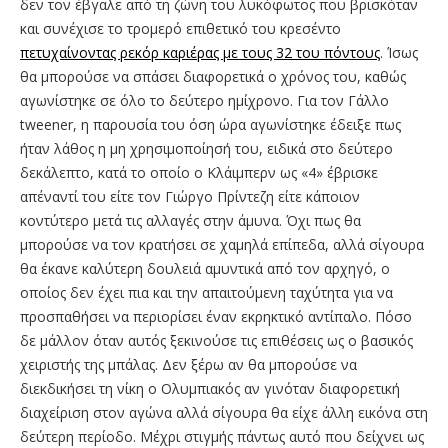
δεν τον έβγαλε από τη ζώνη του λυκόφωτος που βρισκόταν
και συνέχισε το τρομερό επιθετικό του κρεσέντο
πετυχαίνοντας ρεκόρ καριέρας με τους 32 του πόντους
. Ίσως
θα μπορούσε να σπάσει διαφορετικά ο χρόνος του, καθώς
αγωνίστηκε σε όλο το δεύτερο ημίχρονο. Για τον Γάλλο
tweener, η παρουσία του όση ώρα αγωνίστηκε έδειξε πως
ήταν λάθος η μη χρησιμοποίησή του, ειδικά στο δεύτερο
δεκάλεπτο, κατά το οποίο ο Κλάιμπερν ως «4» έβρισκε
απέναντί του είτε τον Γιώργο Πρίντεζη είτε κάποιον
κοντύτερο μετά τις αλλαγές στην άμυνα. Όχι πως θα
μπορούσε να τον κρατήσει σε χαμηλά επίπεδα, αλλά σίγουρα
θα έκανε καλύτερη δουλειά αμυντικά από τον αρχηγό, ο
οποίος δεν έχει πια και την απαιτούμενη ταχύτητα για να
προσπαθήσει να περιορίσει έναν εκρηκτικό αντίπαλο. Πόσο
δε μάλλον όταν αυτός ξεκινούσε τις επιθέσεις ως ο βασικός
χειριστής της μπάλας. Δεν ξέρω αν θα μπορούσε να
διεκδικήσει τη νίκη ο Ολυμπιακός αν γινόταν διαφορετική
διαχείριση στον αγώνα αλλά σίγουρα θα είχε άλλη εικόνα στη
δεύτερη περίοδο. Μέχρι στιγμής πάντως αυτό που δείχνει ως