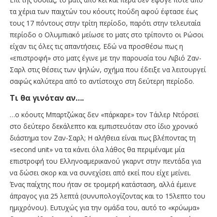
τα χέρια των παιχτών του κόουτς Ιτούδη αφού έφτασε έως
τους 17 πόντους στην τρίτη περίοδο, παρότι στην τελευταία
περίοδο ο Ολυμπιακό μείωσε το ματς στο τρίποντο οι Ρώσοι
είχαν τις όλες τις απαντήσεις. Εδώ να προσθέσω πως η
«επιστροφή» στο ματς έγινε με την παρουσία του Λιβιό Ζαν-
Σαρλ στις θέσεις των ψηλών, σχήμα που έδειξε να λειτουργεί
σαφώς καλύτερα από το αντίστοιχο στη δεύτερη περίοδο.
Τι θα γινόταν αν….
…ο κόουτς Μπαρτζώκας δεν «πάρκαρε» τον Τάιλερ Ντόρσεϊ
στο δεύτερο δεκάλεπτο και εμπιστευόταν στο ίδιο χρονικό
διάστημα τον Ζαν-Σαρλ; Η αλήθεια είναι πως βλέποντας τη
«second unit» να τα κάνει όλα λάθος θα περιμέναμε μία
επιστροφή του Ελληνοαμερικανού γκαρντ στην πεντάδα για
να δώσει σκορ και να συνεχίσει από εκεί που είχε μείνει.
Ένας παίχτης που ήταν σε τρομερή κατάσταση, αλλά έμεινε
άπραγος για 25 λεπτά (συνυπολογίζοντας και το 15λεπτο του
ημιχρόνου). Ευτυχώς για την ομάδα του, αυτό το «κρύωμα»