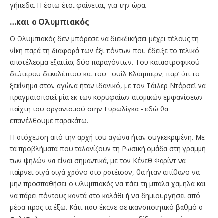
γήπεδα. Η έστω έτσι φαίνεται, για την ώρα.
…και ο Ολυμπιακός
Ο Ολυμπιακός δεν μπόρεσε να διεκδικήσει μέχρι τέλους τη
νίκη παρά τη διαφορά των έξι πόντων που έδειξε το τελικό
αποτέλεσμα εξαιτίας δύο παραγόντων. Του καταστροφικού
δεύτερου δεκαλέπτου και του Γουίλ Κλάιμπερν, παρ’ ότι το
ξεκίνημα στον αγώνα ήταν ιδανικό, με τον Τάιλερ Ντόρσεϊ να
πραγματοποιεί μία εκ των κορυφαίων ατομικών εμφανίσεων
παίχτη του οργανισμού στην Ευρωλίγκα - εδώ θα
επανέλθουμε παρακάτω.
Η στόχευση από την αρχή του αγώνα ήταν συγκεκριμένη. Με
τα προβλήματα που ταλανίζουν τη Ρωσική ομάδα στη γραμμή
των ψηλών να είναι σημαντικά, με τον Κένεθ Φαρίντ να
παίρνει σιγά σιγά χρόνο στο ροτέισον, θα ήταν απίθανο να
μην προσπαθήσει ο Ολυμπιακός να πάει τη μπάλα χαμηλά και
να πάρει πόντους κοντά στο καλάθι ή να δημιουργήσει από
μέσα προς τα έξω. Κάτι που έκανε σε ικανοποιητικό βαθμό ο