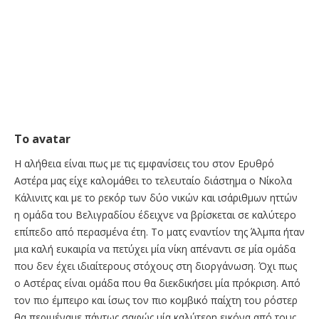
To avatar
Η αλήθεια είναι πως με τις εμφανίσεις του στον Ερυθρό
Αστέρα μας είχε καλομάθει το τελευταίο διάστημα ο Νίκολα
Κάλινιτς και με το ρεκόρ των δύο νικών και ισάριθμων ηττών
η ομάδα του Βελιγραδίου έδειχνε να βρίσκεται σε καλύτερο
επίπεδο από περασμένα έτη. Το ματς εναντίον της Άλμπα ήταν
μια καλή ευκαιρία να πετύχει μία νίκη απέναντι σε μία ομάδα
που δεν έχει ιδιαίτερους στόχους στη διοργάνωση. Όχι πως
ο Αστέρας είναι ομάδα που θα διεκδικήσει μία πρόκριση. Από
τον πιο έμπειρο και ίσως τον πιο κομβικό παίχτη του ρόστερ
θα περιμέναμε πάντως σαφώς μία καλύτερη εικόνα από τους