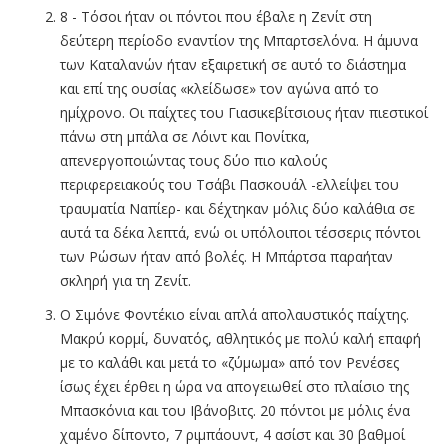
8 - Τόσοι ήταν οι πόντοι που έβαλε η Ζενίτ στη
δεύτερη περίοδο εναντίον της Μπαρτσελόνα. Η άμυνα
των Καταλανών ήταν εξαιρετική σε αυτό το διάστημα
και επί της ουσίας «κλείδωσε» τον αγώνα από το
ημίχρονο. Οι παίχτες του Γιασικεβίτσιους ήταν πιεστικοί
πάνω στη μπάλα σε Λόιντ και Πονίτκα,
απενεργοποιώντας τους δύο πιο καλούς
περιφερειακούς του Τσάβι Πασκουάλ -ελλείψει του
τραυματία Ναπίερ- και δέχτηκαν μόλις δύο καλάθια σε
αυτά τα δέκα λεπτά, ενώ οι υπόλοιποι τέσσερις πόντοι
των Ρώσων ήταν από βολές. Η Μπάρτσα παραήταν
σκληρή για τη Ζενίτ.
Ο Σιμόνε Φοντέκιο είναι απλά απολαυστικός παίχτης.
Μακρύ κορμί, δυνατός, αθλητικός με πολύ καλή επαφή
με το καλάθι και μετά το «ζύμωμα» από τον Ρενέσες
ίσως έχει έρθει η ώρα να απογειωθεί στο πλαίσιο της
Μπασκόνια και του Ιβάνοβιτς. 20 πόντοι με μόλις ένα
χαμένο δίποντο, 7 ριμπάουντ, 4 ασίστ και 30 βαθμοί