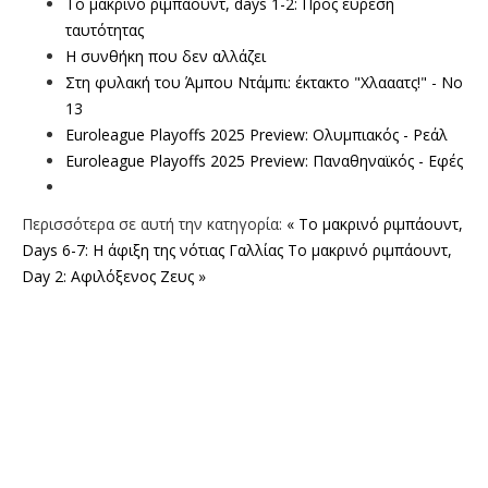
To μακρινό ριμπάουντ, days 1-2: Προς εύρεση
ταυτότητας
Η συνθήκη που δεν αλλάζει
Στη φυλακή του Άμπου Ντάμπι: έκτακτο "Χλααατς!" - Νο
13
Euroleague Playoffs 2025 Preview: Ολυμπιακός - Ρεάλ
Euroleague Playoffs 2025 Preview: Παναθηναϊκός - Εφές
Περισσότερα σε αυτή την κατηγορία:
« Το μακρινό ριμπάουντ,
Days 6-7: Η άφιξη της νότιας Γαλλίας
Το μακρινό ριμπάουντ,
Day 2: Αφιλόξενος Ζευς »