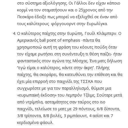
στο σύστημα αξιολόγησης. Οι Γάλλοι δεν είχαν κάποιο
κορμί να τον σταματήσουν και ο 25χρονος από την
Πεσκάρα έδειξε πως μπορεί να εξελιχθεί σε έναν από
τους καλύτερους φόργουορντ στην Ευρωλίγκα.
Ο καλύτερος παίχτης στην Ευρώπη, Γουίλ Κλάιμπερν. Ο
Αμερικανός ball point of emphasis -πάντα θα
χρησιμοποιώ αυτή τη φράση του κόουτς Ιτούδη όταν
τον είχαμε ρωτήσει στη συνέντευξη τι θέση παίζει- ήταν
φανταστικός στον αγώνα της Μόσχας. Ένα ματς δήλωση
‘’εγώ είμαι ο καλύτερος, κάντε στην άκρη’’. Πλήρης
παίχτης, θα σκοράρει, θα κατευθύνει την επίθεση και θα
έχει μία επιρροή στο παιχνίδι της ΤΣΣΚΑ που
συγχωρέστε με για τον παραλληλισμό, θύμισε μια
«ευρωπαϊκή έκδοση» του Λεμπρόν Τζέιμς. Σούταρε μετά
από ντρίμπλα, ασταμάτητος σαν ταύρος στο iso
παιχνίδι, τελείωσε το ματς με 29 πόντους, 6/8 δίποντα,
3/8 τρίποντα, 8/8 βολές, 3 ριμπάουντ, 4 ασίστ και 7
κερδισμένα φάουλ.