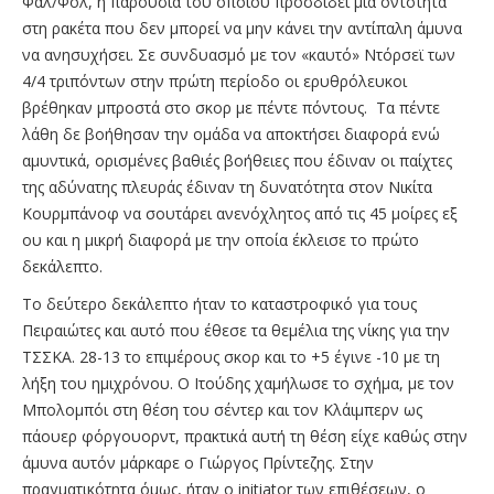
Φαλ/Φολ, η παρουσία του οποίου προσδίδει μία οντότητα
στη ρακέτα που δεν μπορεί να μην κάνει την αντίπαλη άμυνα
να ανησυχήσει. Σε συνδυασμό με τον «καυτό» Ντόρσεϊ των
4/4 τριπόντων στην πρώτη περίοδο οι ερυθρόλευκοι
βρέθηκαν μπροστά στο σκορ με πέντε πόντους. Tα πέντε
λάθη δε βοήθησαν την ομάδα να αποκτήσει διαφορά ενώ
αμυντικά, ορισμένες βαθιές βοήθειες που έδιναν οι παίχτες
της αδύνατης πλευράς έδιναν τη δυνατότητα στον Νικίτα
Κουρμπάνοφ να σουτάρει ανενόχλητος από τις 45 μοίρες εξ
ου και η μικρή διαφορά με την οποία έκλεισε το πρώτο
δεκάλεπτο.
Το δεύτερο δεκάλεπτο ήταν το καταστροφικό για τους
Πειραιώτες και αυτό που έθεσε τα θεμέλια της νίκης για την
ΤΣΣΚΑ. 28-13 το επιμέρους σκορ και το +5 έγινε -10 με τη
λήξη του ημιχρόνου. Ο Ιτούδης χαμήλωσε το σχήμα, με τον
Μπολομπόι στη θέση του σέντερ και τον Κλάιμπερν ως
πάουερ φόργουορντ, πρακτικά αυτή τη θέση είχε καθώς στην
άμυνα αυτόν μάρκαρε ο Γιώργος Πρίντεζης. Στην
πραγματικότητα όμως, ήταν ο initiator των επιθέσεων, ο