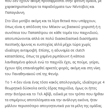
που δεν έχουν ακόμη προσαρμοστεί στην φετινή ομάδα, με
χαρακτηριστικότερα τα παραδείγματα των Νέντοβιτς και
Παπαγιάννη.
Στο ίδιο μοτίβο ακόμη και τα λίγα θετικά που υπάρχουν,
όπως είναι η απόδοση του Μέικον ως βασικού χειριστή ή η
συνέπεια του Παπαπέτρου σε κάθε τομέα του παιχνιδιού,
αποτυπώνονται απλά σε πολύ διασκεδαστικά διαστήματα
πιεστικής άμυνας κι ευστοχίας αλλά μέχρι τώρα χωρίς
ιδιαίτερη ανταμοιβή. Επίσης, η αδυναμία σε clutch
καταστάσεις, όπως τα χαμένα ριμπάουντ ή κάποια
λανθασμένα φάουλ ενώ το παιχνίδι έχει, ας πούμε, γείρει,
έχουν ήδη επαναληφθεί αρκετές φορές, ακόμη και στη νίκη
του Παναθηναϊκού επί της Φενέρ.
Το 1-4 δεν είναι ένας τόσο κακός απολογισμός, ιδιαίτερα με 4
θεωρητικά δύσκολα εκτός έδρας παιχνίδια, όμως οι ήττες
στην Βιτόρια και το Τελ Αβίβ, ειδικά με τον τρόπο που ήρθαν
τα επιμέρους αποτελέσματα και την ανάλογη εικόνα, ήταν
μάλλον περισσότερο απογοητευτικά για τα μέλη της ομάδας.