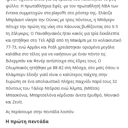
φύλλο. Η πρωταθλήτρια Εφές -με τον πρωταθλητή ΝΒΑ των
έντεκα συμμετοχών στα playoffs στο ρόστερ της- Ελάιτζα
Μπράιαντ νίκησε την Ούνικς με τρεις πόντους, η Μπάγερν
πέτυχε την πρώτη της νίκη στο Κάουνας βυθίζοντας στο 0-5
τη Ζάλγκιρις. Ο Παναθηναϊκός ήταν κακός για τρία δεκάλεπτα
και ηττήθηκε στο Τελ Αβίβ από τη Μακάμπι με το κολακευτικό
77-73, ενώ Αρμάνι και Ρεάλ χρειάστηκαν ορισμένα μεγάλα
καλάθια στο τέλος για να νικήσουν με έναν πόντο τις
Βιλερμπάν και Φενέρ αντίστοιχα στις έδρες τους. Ο
Ολυμπιακός ηττήθηκε με 88-82 στη Μόσχα, στο ματς όπου ο
Κλάιμπερν έδειξε γιατί είναι ο καλύτερος παίχτης στην
Ευρώπη σε ένα απολαυστικό πλήρες παιχνίδι παρά τους 32
πόντους του Τάιλερ Ντόρσεϊ ενώ Άλμπα, (Μπίτσι)
Μπασκόνια, Μπαρτσελόνα κέρδισαν άνετα Ερυθρό, Μονακό
και Ζενίτ.
Ας περάσουμε στην πεντάδα λοιπόν.
Η πρώτη πεντάδα