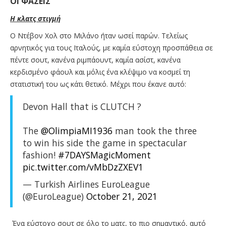
ΟΙ ΦΑΣΕΙΣ
Η κλατς στιγμή
Ο Ντέβον Χολ στο Μιλάνο ήταν ωσεί παρών. Τελείως
αρνητικός για τους Ιταλούς, με καμία εύστοχη προσπάθεια σε
πέντε σουτ, κανένα ριμπάουντ, καμία ασίστ, κανένα
κερδισμένο φάουλ και μόλις ένα κλέψιμο να κοσμεί τη
στατιστική του ως κάτι θετικό. Μέχρι που έκανε αυτό:
Devon Hall that is CLUTCH ?
The
@OlimpiaMI1936
man took the three
to win his side the game in spectacular
fashion!
#7DAYSMagicMoment
pic.twitter.com/vMbDzZXEV1
— Turkish Airlines EuroLeague
(@EuroLeague)
October 21, 2021
Ένα εύστοχο σουτ σε όλο το ματς, το πιο σημαντικό, αυτό