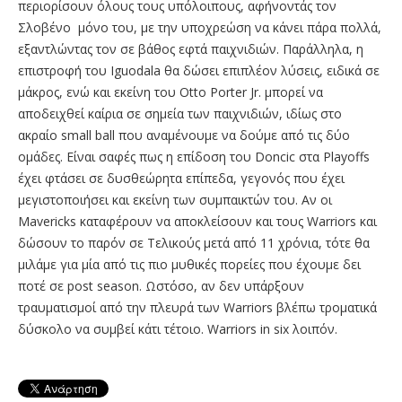
περιορίσουν όλους τους υπόλοιπους, αφήνοντάς τον
Σλοβένο μόνο του, με την υποχρεώση να κάνει πάρα πολλά,
εξαντλώντας τον σε βάθος εφτά παιχνιδιών. Παράλληλα, η
επιστροφή του Iguodala θα δώσει επιπλέον λύσεις, ειδικά σε
μάκρος, ενώ και εκείνη του Otto Porter Jr. μπορεί να
αποδειχθεί καίρια σε σημεία των παιχνιδιών, ιδίως στο
ακραίο small ball που αναμένουμε να δούμε από τις δύο
ομάδες. Είναι σαφές πως η επίδοση του Doncic στα Playoffs
έχει φτάσει σε δυσθεώρητα επίπεδα, γεγονός που έχει
μεγιστοποιήσει και εκείνη των συμπαικτών του. Αν οι
Mavericks καταφέρουν να αποκλείσουν και τους Warriors και
δώσουν το παρόν σε Tελικούς μετά από 11 χρόνια, τότε θα
μιλάμε για μία από τις πιο μυθικές πορείες που έχουμε δει
ποτέ σε post season. Ωστόσο, αν δεν υπάρξουν
τραυματισμοί από την πλευρά των Warriors βλέπω τροματικά
δύσκολο να συμβεί κάτι τέτοιο. Warriors in six λοιπόν.