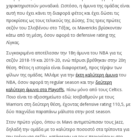
χαρακτηριστούν μοναδικά. Ωστόσο, η άμυνα της ομάδας είναι
αυτή που έχει κάνει τη διαφορά φέτος και έχει δώσει τις
προκρίσεις ως τους τελικούς της Δύσης. Στις τρεις πρώτες
σεζόν του Σλοβένου στο Τέξας, οι Mavericks βρίσκονταν
κάτω από τη μέση, όσον αφορά το defensive rating της
Λίγκας.
Συγκεκριμένα αποτέλεσαν την 18η άμυνα του NBA για τις
σεζόν 2018-19 και 2019-20, ενώ πέρυσι βρέθηκαν στην 20η
θέση. Φέτος η ιστορία είναι διαφορετική, προς τέρψιν των
φίλων της ομάδας. Μιλάμε για την
έκτη καλύτερη άμυνα
του
NBA, όσον αφορά τη regular season και την
δεύτερη
καλύτερη άμυνα στα Playoffs
, πίσω μόνο από τους Celtics.
Ποιο είναι το αξιοσημείωτο εδώ; Ισοβαθμούν με τους
Warriors στη δεύτερη θέση, έχοντας defensive rating 110,5, με
δύο παιχνίδια παραπάνω μάλιστα στην post season.
Στον πρώτο γύρο, όπου οι Mavs αντιμετώπισαν τους Jazz,
δηλαδή την ομάδα με το καλύτερο ποσοστό στα τρίποντα για
την τρέχουσα σεζόν, κατάφεραν να τους περιορίσουν στο