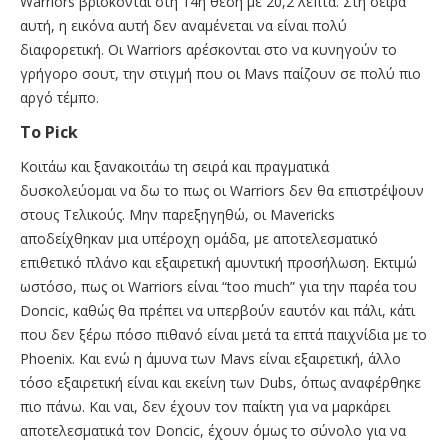
Warriors βρίσκονται στη 14η θέση με 20,2 λεπτά. Στη σειρά
αυτή, η εικόνα αυτή δεν αναμένεται να είναι πολύ
διαφορετική. Οι Warriors αρέσκονται στο να κυνηγούν το
γρήγορο σουτ, την στιγμή που οι Mavs παίζουν σε πολύ πιο
αργό τέμπο.
Το Pick
Κοιτάω και ξανακοιτάω τη σειρά και πραγματικά
δυσκολεύομαι να δω το πως οι Warriors δεν θα επιστρέψουν
στους Τελικούς. Μην παρεξηγηθώ, οι Mavericks
αποδείχθηκαν μια υπέροχη ομάδα, με αποτελεσματικό
επιθετικό πλάνο και εξαιρετική αμυντική προσήλωση. Εκτιμώ
ωστόσο, πως οι Warriors είναι “too much” για την παρέα του
Doncic, καθώς θα πρέπει να υπερβούν εαυτόν και πάλι, κάτι
που δεν ξέρω πόσο πιθανό είναι μετά τα επτά παιχνίδια με το
Phoenix. Και ενώ η άμυνα των Mavs είναι εξαιρετική, άλλο
τόσο εξαιρετική είναι και εκείνη των Dubs, όπως αναφέρθηκε
πιο πάνω. Και ναι, δεν έχουν τον παίκτη για να μαρκάρει
αποτελεσματικά τον Doncic, έχουν όμως το σύνολο για να