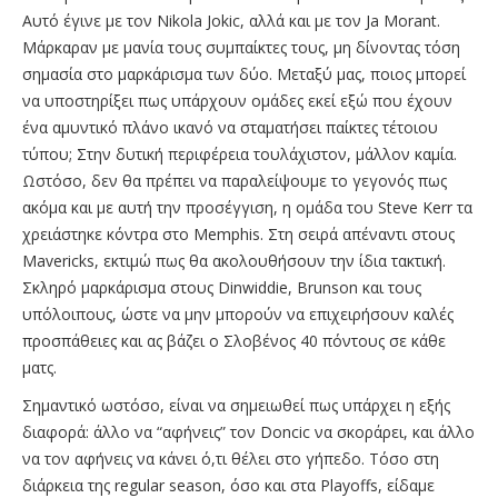
Αυτό έγινε με τον Nikola Jokic, αλλά και με τον Ja Morant.
Μάρκαραν με μανία τους συμπαίκτες τους, μη δίνοντας τόση
σημασία στο μαρκάρισμα των δύο. Μεταξύ μας, ποιος μπορεί
να υποστηρίξει πως υπάρχουν ομάδες εκεί εξώ που έχουν
ένα αμυντικό πλάνο ικανό να σταματήσει παίκτες τέτοιου
τύπου; Στην δυτική περιφέρεια τουλάχιστον, μάλλον καμία.
Ωστόσο, δεν θα πρέπει να παραλείψουμε το γεγονός πως
ακόμα και με αυτή την προσέγγιση, η ομάδα του Steve Kerr τα
χρειάστηκε κόντρα στο Memphis. Στη σειρά απέναντι στους
Mavericks, εκτιμώ πως θα ακολουθήσουν την ίδια τακτική.
Σκληρό μαρκάρισμα στους Dinwiddie, Brunson και τους
υπόλοιπους, ώστε να μην μπορούν να επιχειρήσουν καλές
προσπάθειες και ας βάζει ο Σλοβένος 40 πόντους σε κάθε
ματς.
Σημαντικό ωστόσο, είναι να σημειωθεί πως υπάρχει η εξής
διαφορά: άλλο να “αφήνεις” τον Doncic να σκοράρει, και άλλο
να τον αφήνεις να κάνει ό,τι θέλει στο γήπεδο. Τόσο στη
διάρκεια της regular season, όσο και στα Playoffs, είδαμε