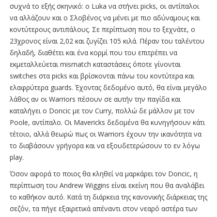
συχνά το εξής σκηνικό: o Luka να στήνει picks, οι αντίπαλοι
να αλλάζουν και ο Σλοβένος να μένει με πιο αδύναμους και
κοντύτερους αντιπάλους. Σε περίπτωση που το ξεχνάτε, ο
23χρονος είναι 2,02 και ζυγίζει 105 κιλά. Πέραν του ταλέντου
δηλαδή, διαθέτει και ένα κορμί που του επιτρέπει να
εκμεταλλεύεται mismatch καταστάσεις όποτε γίνονται
switches στα picks και βρίσκονται πάνω του κοντύτερα και
ελαφρύτερα guards. Έχοντας δεδομένο αυτό, θα είναι μεγάλο
λάθος αν οι Warriors πέσουν σε αυτήν την παγίδα και
καταλήγει ο Doncic με τον Curry, πολλώ δε μάλλον με τον
Poole, αντίπαλο. Οι Mavericks δεδομένα θα κυνηγήσουν κάτι
τέτοιο, αλλά θεωρώ πως οι Warriors έχουν την ικανότητα να
το διαβάσουν γρήγορα και να εξουδετερώσουν το εν λόγω
play.
Όσον αφορά το ποιος θα κληθεί να μαρκάρει τον Doncic, η
περίπτωση του Andrew Wiggins είναι εκείνη που θα αναλάβει
το καθήκον αυτό. Κατά τη διάρκεια της κανονικής διάρκειας της
σεζόν, τα πήγε εξαιρετικά απέναντι στον νεαρό αστέρα των