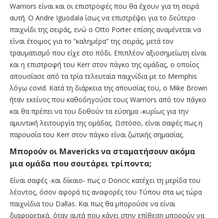
Warriors είναι και οι επιστροφές που θα έχουν για τη σειρά
αυτή. Ο Andre Iguodala ίσως να επιστρέψει για το δεύτερο
παιχνίδι της σειράς, ενώ ο Otto Porter επίσης αναμένεται να
είναι έτοιμος για το “καλημέρα” της σειράς, μετά τον
τραυματισμό που είχε στο πόδι. Επιπλέον αξιοσημείωτη είναι
και η επιστροφή του Kerr στον πάγκο της ομάδας, ο οποίος
απουσίασε από τα τρία τελευταία παιχνίδια με το Memphis
λόγω covid. Κατά τη διάρκεια της απουσίας του, ο Mike Brown
ήταν εκείνος που καθοδηγούσε τους Warriors από τον πάγκο
και θα πρέπει να του δοθούν τα εύσημα -κυρίως για την
αμυντική λειτουργία της ομάδας. Ωστόσο, είναι σαφές πως η
παρουσία του Kerr στον πάγκο είναι ζωτικής σημασίας.
Μπορούν οι Mavericks να σταματήσουν ακόμα
μια ομάδα που σουτάρει τρίποντα;
Είναι σαφές -και δίκαιο- πως ο Doncic κατέχει τη μερίδα του
λέοντος, όσον αφορά τις αναφορές του Τύπου στα ως τώρα
παιχνίδια του Dallas. Και πως θα μπορούσε να είναι
διαφορετικά, όταν αυτά που κάνει στην επίθεση μπορούν να