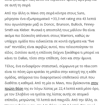
σε αυτή τη σειρά.
Από την άλλη οι Mavs στη σειρά κόντρα στους Suns,
μέτρησαν ένα εξωπραγματικό +33,3 net rating στα 43 λεπτά
που αγωνίστηκαν μαζί οι Doncic, Brunson, Bullock, Finney-
Smith και Kleber. Φυσικά η αποστολή τους μάλλον θα είναι
ακόμα πιο δύσκολη απέναντι στους Warriors, καθώς αν
υπάρχει ομάδα που ειδικεύεται σε κοντά σχήματα και “five
out” πεντάδες είναι ακριβώς αυτοί, που τελειοποίησαν το
είδος. Ωστόσο αυτή η επίδοση δείχνει ξεκάθαρα τι μπορεί να
κάνει το Dallas, τόσο στην επίθεση, όσο και στην άμυνα.
Τέλος, ένα ενδιαφέρον στατιστικό, σύμφωνα με το nba.com
είναι το πόση ώρα κρατάει τη μπάλα στην κατοχή της η κάθε
ομάδας, απόρροια του διαφορετικού επιθετικού στυλ που
διαθέτει η καθεμιά. Από τη μία οι Mavs, που βρίσκονται
στην
πρώτη θέση
της εν λόγω λίστας με 22,4 λεπτά κατά μέσο όρο,
με τον Σλοβένο να ηγείται της λίστας αυτής σε ατομικό
επίπεδο, μετρώντας 10 λεπτά ανά παιχνίδι. Από την άλλη, οι