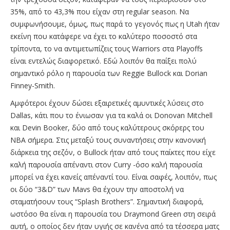
35%, από το 43,3% που είχαν στη regular season. Να
συμφωνήσουμε, όμως, πως παρά το γεγονός πως η Utah ήταν
εκείνη που κατάφερε να έχει το καλύτερο ποσοστό στα
τρίποντα, το να αντιμετωπίζεις τους Warriors στα Playoffs
είναι εντελώς διαφορετικό. Εδώ λοιπόν θα παίξει πολύ
σημαντικό ρόλο η παρουσία των Reggie Bullock και Dorian
Finney-Smith.
Αμφότεροι έχουν δώσει εξαιρετικές αμυντικές λύσεις στο
Dallas, κάτι που το ένιωσαν για τα καλά οι Donovan Mitchell
και Devin Booker, δύο από τους καλύτερους σκόρερς του
NBA σήμερα. Στις μεταξύ τους συναντήσεις στην κανονική
διάρκεια της σεζόν, ο Bullock ήταν από τους παίκτες που είχε
καλή παρουσία απέναντι στον Curry -όσο καλή παρουσία
μπορεί να έχει κανείς απέναντί του. Είναι σαφές, λοιπόν, πως
οι δύο “3&D” των Mavs θα έχουν την αποστολή να
σταματήσουν τους “Splash Brothers”. Σημαντική διαφορά,
ωστόσο θα είναι η παρουσία του Draymond Green στη σειρά
αυτή, ο οποίος δεν ήταν υγιής σε κανένα από τα τέσσερα ματς