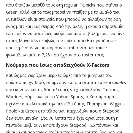
που έπαιξαν μεταξύ τους στη regular. Τα picks που στήνει ο
Green, αλλά και το πως μπορεί να “παίξει” με το μυαλό των
αντιπάλων είναι στοιχεία που μπορού να αλλάξουν τη ροή
ενός ματς και μιας σειράς. Από την άλλη, η ακραία απροθυμία
του πλέον να σουτάρει, ακόμα και από τη βολή, ίσως να δίνει
στους Mavericks ακριβώς τον παίκτη που θα αγνοήσουν
προκειμένουν να μαρκάρουν τα τρίποντα των τριών
φονιάδων από τα 7,25 που έχουν στο roster τους.
Νούμερα που ίσως αποδειχθούν X-Factors
Καθώς μας χωρίζουν μερικές ώρες από το jumpball του
πρώτου παιχνιδιού, υπάρχουν κάποια στατιστικά εκατέρωθεν
που κάνουν και τις δύο πλευρές να χαμογελούν. Για τους
Warriors, σύμφωνα με το Yahoo! Sports, ο Kerr προτιμά
σχεδόν αποκλειστικά την πεντάδα Curry, Thompson, Wiggins,
Poole και Green στο τέλος των παιχνιδιών που η διαφορά
δεν είναι μεγάλη. Στα 70 λεπτά που έχει αγωνιστεί αυτή η
πεντάδα μαζί, οι Warriors έχουν διαφορά +26 πόντων και
είναι ξεκάθαρο πως αυτοί θα περάσουν αρκετή ώρα μαζί και