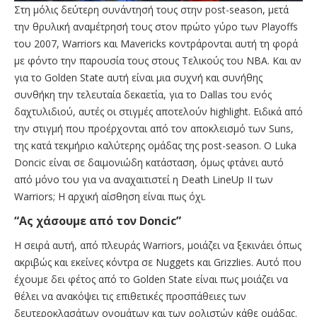
Στη μόλις δεύτερη συνάντησή τους στην post-season, μετά
την θρυλική αναμέτρησή τους στον πρώτο γύρο των Playoffs
του 2007, Warriors και Mavericks κοντράρονται αυτή τη φορά
με φόντο την παρουσία τους στους Τελικούς του NBA. Και αν
για το Golden State αυτή είναι μια συχνή και συνήθης
συνθήκη την τελευταία δεκαετία, για το Dallas του ενός
δαχτυλιδιού, αυτές οι στιγμές αποτελούν highlight. Ειδικά από
την στιγμή που προέρχονται από τον αποκλεισμό των Suns,
της κατά τεκμήριο καλύτερης ομάδας της post-season. Ο Luka
Doncic είναι σε δαιμονιώδη κατάσταση, όμως φτάνει αυτό
από μόνο του για να αναχαιτιστεί η Death LineUp II των
Warriors; Η αρχική αίσθηση είναι πως όχι.
“Ας χάσουμε από τον Doncic”
Η σειρά αυτή, από πλευράς Warriors, μοιάζει να ξεκινάει όπως
ακριβώς και εκείνες κόντρα σε Nuggets και Grizzlies. Αυτό που
έχουμε δει φέτος από το Golden State είναι πως μοιάζει να
θέλει να ανακόψει τις επιθετικές προσπάθειες των
δευτεροκλασάτων ονομάτων και των ρολιστών κάθε ομάδας.