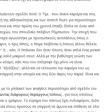
γαίνουν σχεδόν ποτέ. Ο Τίμι - που έκανε καριέρα και στις
 της αθλητικότητας και των stretch fours για περισσότερο
νια και στην πρώτη του χρονιά έπαιξε δίπλα σε έναν από
ποχών, τον σπουδαίο Ντέιβιντ Ρόμπινσον. Την εποχή που
ότερα αγωνίστηκε με προσωπικούς αντιπάλους όπως ο
ρντ, ο Κρις Μπος, ο Ντιρκ Νοβίτσκι ή όποιος άλλος θέλετε.
" ή ... κάτι. Ο Ντάνκαν δεν ήταν τίποτα, ήταν απλά ένας power
όχι καλό μακρινό σουτ. Αλλά με την βαθύτερη γνώση των
 κόσμο, κάτι που του επέτρεψε όχι μόνο να είναι
"εξελίξεις", αλλά και να τελειώσει την καριέρα του ως
ιρροή στην ιστορία και στις δύο άκρες του παρκέ. Είναι και
αι με το μπάσκετ των analytics περισσότερο από σχεδόν τον
ώντας διάφορους περίεργους τύπους
, για τους οποίους
 και ο γράφων. Το εύρημα του πάντως έχει ενδιαφέρον, διότι
εσα στους πρώτους σε επιρροή σε άμυνα και επίθεση σε όλο