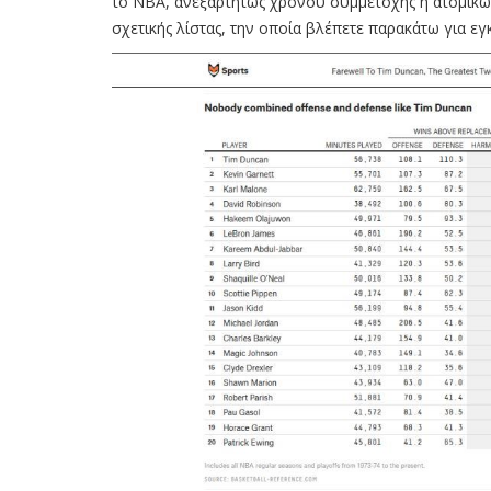
το ΝΒΑ, ανεξαρτήτως χρόνου συμμετοχής ή ατομικών
σχετικής λίστας, την οποία βλέπετε παρακάτω για ε