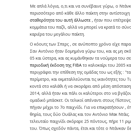
Με απλά λόγια, ο,τι και να συνέβαινε γύρω, ο Ντάν
περισσότερο από κάθε άλλο παίκτη στην αντίστοιχη δ
σταθερότητα του αυτή άλλωστε ,
ήταν που επέτρεψε 
κομμάτια του παζλ, αλλά να μπορεί να κρατά το σύν
καριέρα του μεγάλου παίκτη.
Ο κόουτς των Σπερς , σε ανύποπτο χρόνο είχε παρα
Σαν Αντόνιο ήταν δομημένα γύρω του, και ας μη σκ
05 και ύστερα, και ας κυμάνθηκαν τα νούμερα του σ
περιοδική έκδοση της FIBA
το καλοκαίρι του 2005 κ
περιγράφει την επίθεση της ομάδας του ως εξής : "τ
περίμετρο, και εκμεταλλεύονται τις ικανότητες του Τ
κοντά στο καλάθι ή να σκοράρει από μέση απόσταση"
2014, αλλά ήταν και πάλι οι καλύτεροι στο να βγ
ομαδικό μπάσκετ. Οι τελικοί απέναντι στους Πίστονς
πήγαν μέχρι το 7ο παιχνίδι. Για να επικρατήσουν , 
θηρία, τους δύο Ουάλας και τον Αντόνιο Μακ Ντάις.
τελευταίο παιχνίδι σκόραρε 25 πόντους, πήρε 11 ριμ
του. Όπως σχεδόν πάντα, έτσι και τότε ο Ντάνκαν δ