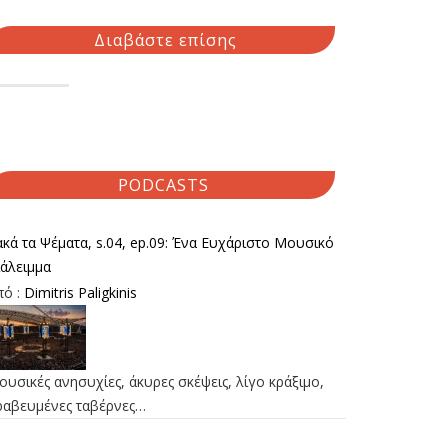
Διαβάστε επίσης
PODCASTS
κά τα Ψέματα, s.04, ep.09: Ένα Ευχάριστο Μουσικό
ιάλειμμα
πό :
Dimitris Paligkinis
υσικές ανησυχίες, άκυρες σκέψεις, λίγο κράξιμο,
ραβευμένες ταβέρνες…