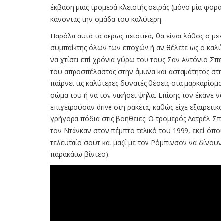
έκβαση μιας τρομερά κλειστής σειράς (μόνο μία φο
κάνοντας την ομάδα του καλύτερη.
Παρόλα αυτά τα άκρως πειστικά, θα είναι λάθος ο με
συμπαίκτης όλων των εποχών ή αν θέλετε ως ο καλ
να χτίσει επί χρόνια γύρω του τους Σαν Αντόνιο Σ
του απροσπέλαστος στην άμυνα και ασταμάτητος στη
παίρνει τις καλύτερες δυνατές θέσεις στα μαρκαρίσ
σώμα του ή να τον νικήσει ψηλά. Επίσης τον έκανε 
επιχειρούσαν drive στη ρακέτα, καθώς είχε εξαιρετικ
γρήγορα πόδια στις βοήθειες. O τρομερός Λατρέλ Σ
τον Ντάνκαν στον πέμπτο τελικό του 1999, εκεί όπο
τελευταίο σουτ και μαζί με τον Ρόμπινσον να δίνου
παρακάτω βίντεο).