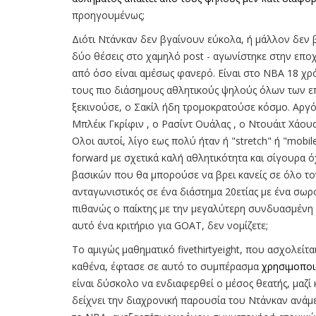
προηγουμένως;
Διότι Ντάνκαν δεν βγαίνουν εύκολα, ή μάλλον δεν β
δύο θέσεις στο χαμηλό post - αγωνίστηκε στην εποχή
από όσο είναι αμέσως φανερό. Είναι στο ΝΒΑ 18 χρό
τους πιο διάσημους αθλητικούς ψηλούς όλων των ε
ξεκινούσε, ο Σακίλ ήδη τρομοκρατούσε κόσμο. Αργ
Μπλέικ Γκρίφιν , ο Ρασίντ Ουάλας , o Nτουάιτ Χάουα
Ολοι αυτοί, λίγο εως πολύ ήταν ή "stretch" ή "mοbile
forward με σχετικά καλή αθλητικότητα και σίγουρα 
βασικών που θα μπορούσε να βρει κανείς σε όλο τον
ανταγωνιστικός σε ένα διάστημα 20ετίας με ένα σωρό 
πιθανώς ο παίκτης με την μεγαλύτερη συνδυασμένη επ
αυτό ένα κριτήριο για GOAT, δεν νομίζετε;
Το αμιγώς μαθηματικό fivethirtyeight, που ασχολείτ
καθένα, έφτασε σε αυτό το συμπέρασμα
χρησιμοποι
είναι δύσκολο να ενδιαφερθεί ο μέσος θεατής, μαζί
δείχνει την διαχρονική παρουσία του Ντάνκαν ανάμ