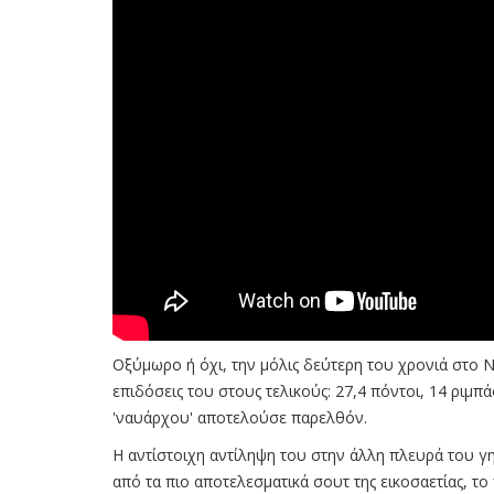
Οξύμωρο ή όχι, την μόλις δεύτερη του χρονιά στο Ν
επιδόσεις του στους τελικούς: 27,4 πόντοι, 14 ριμπ
'ναυάρχου' αποτελούσε παρελθόν.
Η αντίστοιχη αντίληψη του στην άλλη πλευρά του γη
από τα πιο αποτελεσματικά σουτ της εικοσαετίας, το