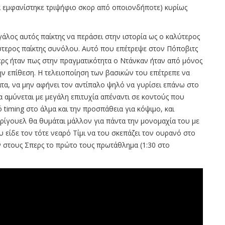
ρά εμφανίστηκε τριψήφιο σκορ από οποιονδήποτε) κυρίως
γάλος αυτός παίκτης να περάσει στην ιστορία ως ο καλύτερος
ύτερος παίκτης συνόλου. Αυτό που επέτρεψε στον Πόποβιτς
περς ήταν πως στην πραγματικότητα ο Ντάνκαν ήταν από μόνος
ν επίθεση. Η τελειοποίηση των βασικών του επέτρεπε να
ματα, να μην αφήνει τον αντίπαλο ψηλό να γυρίσει επάνω στο
να αμύνεται με μεγάλη επιτυχία απέναντι σε κοντούς που
ό timing στο άλμα και την προσπάθεια για κόψιμο, και
πρίγουελ θα θυμάται μάλλον για πάντα την μονομαχία του με
υ είδε τον τότε νεαρό Τίμι να του σκεπάζει τον ουρανό στο
ν στους Σπερς το πρώτο τους πρωτάθλημα (1:30 στο