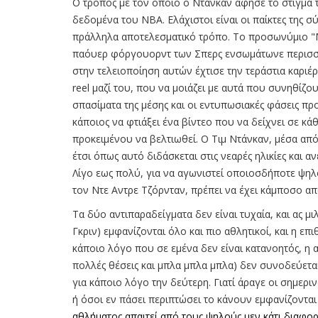
Ο τρόπος με τον οποίο ο Ντάνκαν άφησε το στίγμα 
δεδομένα του ΝΒΑ. Ελάχιστοι είναι οι παίκτες της 
πράλληλα αποτελεσματικό τρόπο. Το προσωνύμιο "Mr
παόυερ φόργουορντ των Σπερς ενσωμάτωνε περισσό
στην τελειοποίηση αυτών έχτισε την τεράστια καριέρα
reel μαζί του, που να μοιάζει με αυτά που συνηθίζ
σπασίματα της μέσης και οι εντυπωσιακές φάσεις πρ
κάποιος να φτιάξει ένα βίντεο που να δείχνει σε κάθ
προκειμένου να βελτιωθεί. Ο Τιμ Ντάνκαν, μέσα από 
έτσι όπως αυτό διδάσκεται στις νεαρές ηλικίες και
Λίγο εως πολύ, για να αγωνιστεί οποιοσδήποτε ψη
τον Ντε Αντρε Τζόρνταν, πρέπει να έχει κάμποσο απ
Τα δύο αντιπαραδείγματα δεν είναι τυχαία, και ας μ
Γκριν) εμφανίζονται όλο και πιο αθλητικοί, και η επι
κάποιο λόγο που σε εμένα δεν είναι κατανοητός, η 
πολλές θέσεις και μπλα μπλα μπλα) δεν συνοδεύεται 
για κάποιο λόγο την δεύτερη. Γιατί άραγε οι σημε
ή όσοι εν πάσει περιπτώσει το κάνουν εμφανίζοντα
αθλήματος απαιτεί από τους ψηλούς μεν κάτι διαφορ