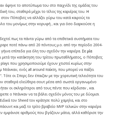
καν άφηνε το αποτύπωμα του στο παιχνίδι της ομάδας του
ική του, σταθερά μέχρι το τέλος της καριέρας του.
Η
στον Πόποβιτς να αλλάζει γύρω του κατά καιρούς τα
ολο του μονίμως στην κορυφή , και για όσο διαρκούσε η
δεχτεί πως τα πάντα γύρω από τα επιθετικά συστήματα του
όραρε ποτέ πάνω από 20 πόντους μ.ο. από την περίοδο 2004-
ε γήινα επίπεδα για όλη του σχεδόν την καριέρα.
Σε μία
αι μετά την κατάκτηση του τρίτου πρωταθλήματος, ο Πόποβιτς
α plays που χρησιμοποιούμε έχουν χτιστεί κυρίως στην
ιμ Ντάνκαν, ενός all around παίκτη, που μπορεί να παίξει
. Τότε οι Σπερς δεν έπαιζαν με την χορευτική τελειότητα του
άζουν σταθερά ελεύθερα σουτ μέσα από σωστά οργανωμένο
 ήταν οι σκληρότεροι από τους πέντε που κέρδισαν , και
έπρεπε ο Ντάνκαν να τα βάλει σχεδόν μόνος του με δύομισι
 Ειδικά τον Sheed τον κράτησε πολύ χαμηλα, και στο
πάουντ και μαζί το τρίτο βραβείο MVP τελικών στην καριέρα
εν εμφάνισε αριθμούς που βγάζουν μάτια, αλλά καθόρισε την