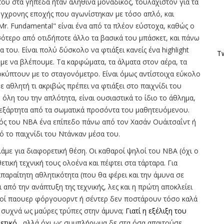
του στα γήπεδα ήταν αληθινά μοναδικός, τουλάχιστον για τα
σύγχρονης εποχής που αγωνίστηκαν με τόσο απλό, και
. Fundamental" είναι ένα από τα πλέον εύστοχα, καθώς ο
τερο από οτιδήποτε άλλο τα βασικά του μπάσκετ, και πάνω
 του. Είναι πολύ δύσκολο να φτιάξει κανείς ένα highlight
Tw
ουμε να βλέπουμε. Τα καρφώματα, τα άλματα στον αέρα, τα
οκύπτουν με το σταγονόμετρο. Είναι όμως αντίστοιχα εύκολο
ε αθλητή τι ακριβώς πρέπει να φτιάξει στο παιχνίδι του
όλη του την απλότητα, είναι ουσιαστικά το ίδιο το άθλημα,
 ανεξάρτητα από τα σωματικά προσόντα του μαθητευόμενου.
λός του ΝΒΑ ένα επίπεδο πάνω από τον Χασάν Ουάιτσαΐντ ή
ό το παιχνίδι του Ντάνκαν μέσα του.
ιλάμε για διαφορετική θέση. Οι καθαροί ψηλοί του ΝΒΑ (όχι ο
θετική τεχνική τους ολοένα και πέφτει στα τάρταρα. Για
απαραίτητη αθλητικότητα (που θα φέρει και την άμυνα σε
από την ανάπτυξη της τεχνικής, λες και η πρώτη αποκλείει
ρινοί παουερ φόργουορντ ή σέντερ δεν ποστάρουν τόσο καλά
ι συχνά ως μαύρες τρύπες στην άμυνα;
Γιατί η εξέλιξη του
ετικό ,
αλλά όχι ως συμπλήρωμα δε στα όσα απαιτούσε