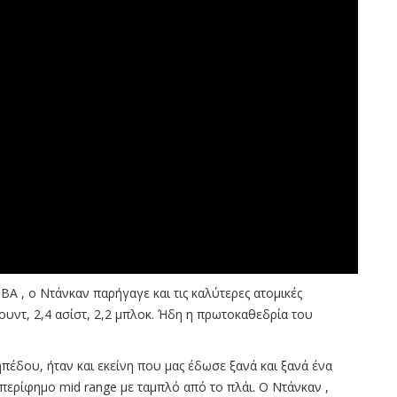
ΒΑ , ο Ντάνκαν παρήγαγε και τις καλύτερες ατομικές
άουντ, 2,4 ασίστ, 2,2 μπλοκ. Ήδη η πρωτοκαθεδρία του
πέδου, ήταν και εκείνη που μας έδωσε ξανά και ξανά ένα
 περίφημο mid range με ταμπλό από το πλάι. Ο Ντάνκαν ,