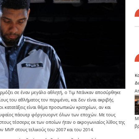
Κα
Δ
Α
 αρμόζει σε έναν μεγάλο αθλητή, ο Τιμ Ντάνκαν αποσύρθηκε
υς του αθλήματος τον περιμένει, και δεν είναι ακριβής.
ι κατατάξεις είναι θέμα προσωπικών κριτηρίων, αν και
ρυφαίος πάουερ φόργουορντ όλων των εποχών. Με τους
Μο
στους τέσσερις εκ των οποίων ήταν ο ακρογωνιαίος λίθος της
β
των MVP στους τελικούς του 2007 και του 2014.