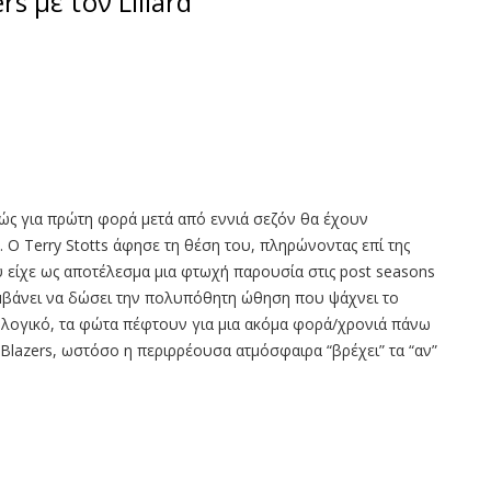
s με τον Lillard
θώς για πρώτη φορά μετά από εννιά σεζόν θα έχουν
Ο Terry Stotts άφησε τη θέση του, πληρώνοντας επί της
υ είχε ως αποτέλεσμα μια φτωχή παρουσία στις post seasons
βάνει να δώσει την πολυπόθητη ώθηση που ψάχνει το
αι λογικό, τα φώτα πέφτουν για μια ακόμα φορά/χρονιά πάνω
 Blazers, ωστόσο η περιρρέουσα ατμόσφαιρα “βρέχει” τα “αν”