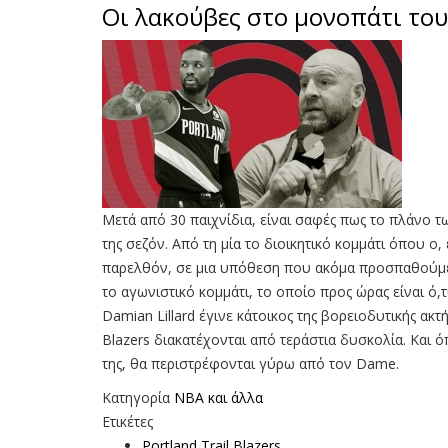
Οι λακούβες στο μονοπάτι το
Μετά από 30 παιχνίδια, είναι σαφές πως το πλάνο τ
της σεζόν. Από τη μία το διοικητικό κομμάτι όπου ο,
παρελθόν, σε μια υπόθεση που ακόμα προσπαθούμε ν
το αγωνιστικό κομμάτι, το οποίο προς ώρας είναι ό,
Damian Lillard έγινε κάτοικος της βορειοδυτικής ακτ
Blazers διακατέχονται από τεράστια δυσκολία. Και ό
της, θα περιστρέφονται γύρω από τον Dame.
Κατηγορία
NBA και άλλα
Ετικέτες
Portland Trail Blazers