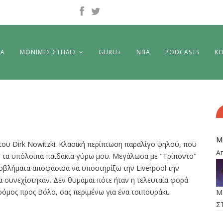
ΡΑ
ΜΟΝΙΜΕΣ ΣΤΗΛΕΣ
GURU+
NBA
PODCASTS
ΚΟ
M
ι του Dirk Nowitzki. Kλασική περίπτωση παραλίγο ψηλού, που
Α
ν τα υπόλοιπα παιδάκια γύρω μου. Μεγάλωσα με "Τρίποντο"
οβλήματα αποφάσισα να υποστηρίξω την Liverpool την
τα συνεχίστηκαν. Δεν θυμάμαι πότε ήταν η τελευταία φορά
ρόμος προς Βόλο, σας περιμένω για ένα τσιπουράκι.
M
Σ