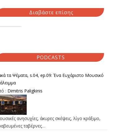
Διαβάστε επίσης
PODCASTS
κά τα Ψέματα, s.04, ep.09: Ένα Ευχάριστο Μουσικό
ιάλειμμα
πό :
Dimitris Paligkinis
υσικές ανησυχίες, άκυρες σκέψεις, λίγο κράξιμο,
ραβευμένες ταβέρνες…