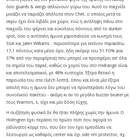
όσο guards & wings απλώνουν γύρω του. Αυτό το παιχνίδι
μοιάζει να ταιριάζει απόλυτα στον Chet, ο οποίος μετά τα
σκριν έχει ένα λιβάδι για χώρο, ενώ η αντίληψη πάνω στο
παιχνίδι του φέρνει και εύκολους πόντους από το dunker
spot, όσο η αντίπαλη άμυνα χαροπαλεύει να κυνηγά τους
SGA και Jalen Williams - περισσότερα για εκείνον παρακάτω.
17,1 πόντους κατα μέσο όρο, ήδη σκόρερ του 51 FG% (και
37% από την περιφέρεια) που μπορεί να προσφέρει απ’ όλα
τα σημεία του παρκέ, καθώς οι χοροί του στο midrange είναι
και αποτελεσματικοί, με 48% ευστοχία. Έξτρα θετικό η
παρουσία του στα clutch λεπτά, όπου και είναι μία έξτρα
απειλή που η άμυνα δεν μπορεί να προσπεράσει λόγω του
συνολικού πακέτου - ακόμη κι αν το μεγάλο buzzer beater με
τους Warriors, ε, είχε και μία δόση τύχης.
Η συζήτηση φυσικά δε θα ήταν πλήρης χωρίς την άμυνα. Ο
Holmgren έχει περάσει το πρώτο τεστ που αφορά το
(αδύνατο) κορμί του, που δεν τον έχει εμποδίσει να
λειτουργεί ως καθαρός center και όχι side rim protector, πχ.