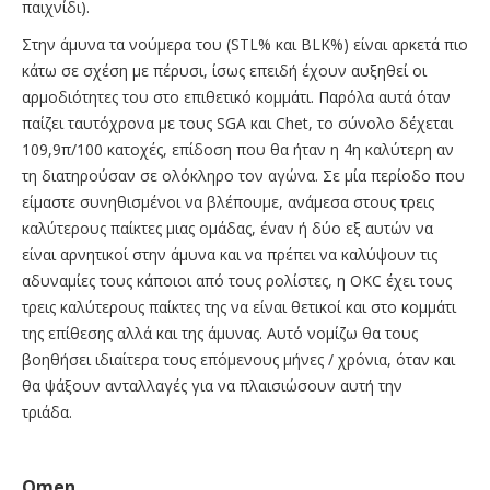
παιχνίδι).
Στην άμυνα τα νούμερα του (STL% και BLK%) είναι αρκετά πιο
κάτω σε σχέση με πέρυσι, ίσως επειδή έχουν αυξηθεί οι
αρμοδιότητες του στο επιθετικό κομμάτι. Παρόλα αυτά όταν
παίζει ταυτόχρονα με τους SGA και Chet, το σύνολο δέχεται
109,9π/100 κατοχές, επίδοση που θα ήταν η 4η καλύτερη αν
τη διατηρούσαν σε ολόκληρο τον αγώνα. Σε μία περίοδο που
είμαστε συνηθισμένοι να βλέπουμε, ανάμεσα στους τρεις
καλύτερους παίκτες μιας ομάδας, έναν ή δύο εξ αυτών να
είναι αρνητικοί στην άμυνα και να πρέπει να καλύψουν τις
αδυναμίες τους κάποιοι από τους ρολίστες, η OKC έχει τους
τρεις καλύτερους παίκτες της να είναι θετικοί και στο κομμάτι
της επίθεσης αλλά και της άμυνας. Αυτό νομίζω θα τους
βοηθήσει ιδιαίτερα τους επόμενους μήνες / χρόνια, όταν και
θα ψάξουν ανταλλαγές για να πλαισιώσουν αυτή την
τριάδα.
Omen