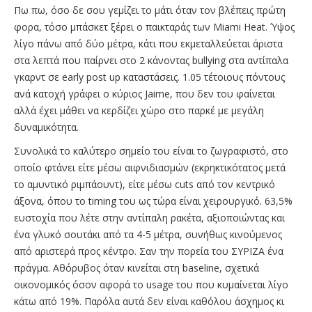
Πω πω, όσο δε σου γεμίζει το μάτι όταν τον βλέπεις πρώτη
φορα, τόσο μπάσκετ ξέρει ο παικταράς των Miami Heat. Ύψος
λίγο πάνω από δύο μέτρα, κάτι που εκμεταλλεύεται άριστα
στα λεπτά που παίρνει στο 2 κάνοντας bullying στα αντίπαλα
γκαρντ σε early post up καταστάσεις. 1.05 τέτοιους πόντους
ανά κατοχή γράφει ο κύριος Jaime, που δεν του φαίνεται
αλλά έχει μάθει να κερδίζει χώρο στο παρκέ με μεγάλη
δυναμικότητα.
Συνολικά το καλύτερο σημείο του είναι το ζωγραφιστό, στο
οποίο φτάνει είτε μέσω αιφνιδιασμών (εκρηκτικότατος μετά
το αμυντικό ριμπάουντ), είτε μέσω cuts από τον κεντρικό
άξονα, όπου το timing του ως τώρα είναι χειρουργικό. 63,5%
ευστοχία που λέτε στην αντίπαλη ρακέτα, αξιοποιώντας και
ένα γλυκό σουτάκι από τα 4-5 μέτρα, συνήθως κινούμενος
από αριστερά προς κέντρο. Σαν την πορεία του ΣΥΡΙΖΑ ένα
πράγμα. Αθόρυβος όταν κινείται στη baseline, σχετικά
οικονομικός όσον αφορά το usage του που κυμαίνεται λίγο
κάτω από 19%. Παρόλα αυτά δεν είναι καθόλου άσχημος κι