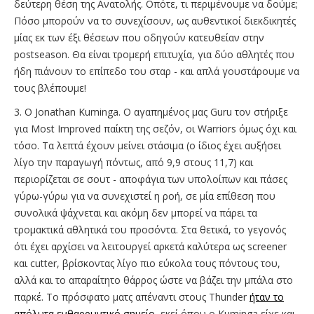
δεύτερη θέση της Ανατολής. Οπότε, τι περιμένουμε να δούμε;
Πόσο μπορούν να το συνεχίσουν, ως αυθεντικοί διεκδικητές
μίας εκ των έξι θέσεων που οδηγούν κατευθείαν στην
postseason. Θα είναι τρομερή επιτυχία, για δύο αθλητές που
ήδη πιάνουν το επίπεδο του σταρ - και απλά γουστάρουμε να
τους βλέπουμε!
3. O Jonathan Kuminga. Ο αγαπημένος μας Guru τον στήριξε
για Most Improved παίκτη της σεζόν, οι Warriors όμως όχι και
τόσο. Τα λεπτά έχουν μείνει στάσιμα (ο ίδιος έχει αυξήσει
λίγο την παραγωγή πόντως, από 9,9 στους 11,7) και
περιορίζεται σε σουτ - αποφάγια των υπολοίπων και πάσες
γύρω-γύρω για να συνεχιστεί η ροή, σε μία επίθεση που
συνολικά ψάχνεται και ακόμη δεν μπορεί να πάρει τα
τρομακτικά αθλητικά του προσόντα. Στα θετικά, το γεγονός
ότι έχει αρχίσει να λειτουργεί αρκετά καλύτερα ως screener
και cutter, βρίσκοντας λίγο πιο εύκολα τους πόντους του,
αλλά και το απαραίτητο θάρρος ώστε να βάζει την μπάλα στο
παρκέ. Το πρόσφατο ματς απέναντι στους Thunder
ήταν το
απόλυτα ενθαρρυντικό σημείο
, εκεί όπου ο Kuminga είχε και