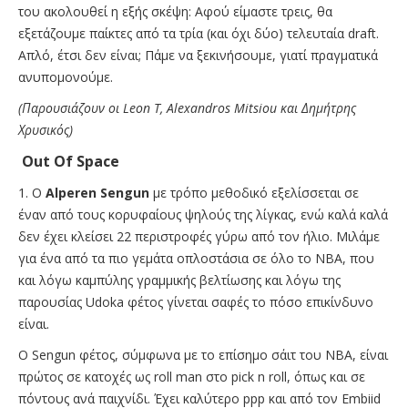
του ακολουθεί η εξής σκέψη: Αφού είμαστε τρεις, θα
εξετάζουμε παίκτες από τα τρία (και όχι δύο) τελευταία draft.
Απλό, έτσι δεν είναι; Πάμε να ξεκινήσουμε, γιατί πραγματικά
ανυπομονούμε.
(Παρουσιάζουν οι Leon T, Alexandros Mitsiou και Δημήτρης
Χρυσικός)
Out Of Space
1.
Ο
Alperen Sengun
με τρόπο μεθοδικό εξελίσσεται σε
έναν από τους κορυφαίους ψηλούς της λίγκας, ενώ καλά καλά
δεν έχει κλείσει 22 περιστροφές γύρω από τον ήλιο. Μιλάμε
για ένα από τα πιο γεμάτα οπλοστάσια σε όλο το ΝΒΑ, που
και λόγω καμπύλης γραμμικής βελτίωσης και λόγω της
παρουσίας Udoka φέτος γίνεται σαφές το πόσο επικίνδυνο
είναι.
Ο Sengun φέτος, σύμφωνα με το επίσημο σάιτ του ΝΒΑ, είναι
πρώτος σε κατοχές ως roll man στο pick n roll, όπως και σε
πόντους ανά παιχνίδι. Έχει καλύτερο ppp και από τον Embiid