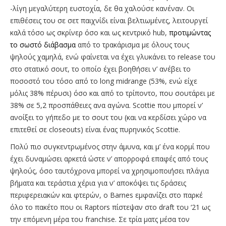
-λίγη μεγαλύτερη ευστοχία, δε θα χαλούσε κανέναν. Οι
επιθέσεις του σε σετ παιχνίδι είναι βελτιωμένες, λειτουργεί
καλά τόσο ως σκρίνερ όσο και ως κεντρικό hub,
προτιμώντας
το σωστό διάβασμα
από το τρακάρισμα με όλους τους
ψηλούς χαμηλά, ενώ φαίνεται να έχει γλυκάνει το release του
στο στατικό σουτ, το οποίο έχει βοηθήσει ν’ ανέβει το
ποσοστό του τόσο από το long midrange (53%, ενώ είχε
μόλις 38% πέρυσι) όσο και από το τρίποντο, που σουτάρει με
38% σε 5,2 προσπάθειες ανα αγώνα. Scottie που μπορεί ν’
ανοίξει το γήπεδο με το σουτ του (και να κερδίσει χώρο να
επιτεθεί σε closeouts) είναι ένας πυρηνικός Scottie.
Πολύ πιο συγκεντρωμένος στην άμυνα, και μ’ ένα κορμί που
έχει δυναμώσει αρκετά ώστε ν’ απορροφά επαφές από τους
ψηλούς, όσο ταυτόχρονα μπορεί να χρησιμοποιήσει πλάγια
βήματα και τεράστια χέρια για ν’ αποκόψει τις δράσεις
περιφερειακών και φτερών, ο Barnes εμφανίζει στο παρκέ
όλο το πακέτο που οι Raptors πίστεψαν στο draft του ‘21 ως
την επόμενη μέρα του franchise. Σε τρία ματς μέσα τον