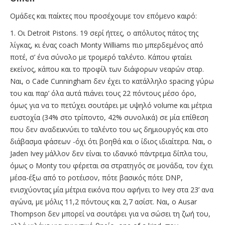
Ομάδες και παίκτες που προσέχουμε τον επόμενο καιρό:
1. Οι Detroit Pistons. 19 σερί ήττες, ο απόλυτος πάτος της
λίγκας, κι ένας coach Monty Williams πιο μπερδεμένος από
ποτέ, σ’ ένα σύνολο με τρομερό ταλέντο. Κάπου φταίει
εκείνος, κάπου και το προφίλ των διάφορων νεαρών σταρ.
Ναι, ο Cade Cunningham δεν έχει το κατάλληλο spacing γύρω
του και παρ’ όλα αυτά πιάνει τους 22 πόντους μέσο όρο,
όμως για να το πετύχει σουτάρει με υψηλό volume και μέτρια
ευστοχία (34% στο τρίποντο, 42% συνολικά) σε μία επίθεση
που δεν αναδεικνύει το ταλέντο του ως δημιουργός και στο
διάβασμα φάσεων -όχι ότι βοηθά και ο ίδιος ιδιαίτερα. Ναι, ο
Jaden Ivey μάλλον δεν είναι το ιδανικό πάντρεμα δίπλα του,
όμως ο Monty του φέρεται σα στρατηγός σε μονάδα, τον έχει
μέσα-έξω από το ροτέισον, πότε βασικός πότε DNP,
ενισχύοντας μία μέτρια εικόνα που αφήνει το Ivey στα 23’ ανα
αγώνα, με μόλις 11,2 πόντους και 2,7 ασίστ. Ναι, ο Ausar
Thompson δεν μπορεί να σουτάρει για να σώσει τη ζωή του,