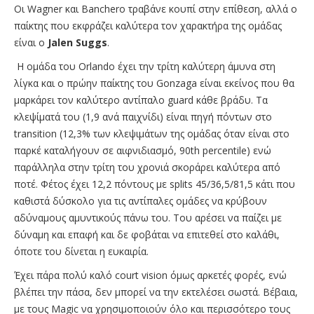
Οι Wagner και Banchero τραβάνε κουπί στην επίθεση, αλλά ο
παίκτης που εκφράζει καλύτερα τον χαρακτήρα της ομάδας
είναι ο
Jalen Suggs
.
Η ομάδα του Orlando έχει την τρίτη καλύτερη άμυνα στη
λίγκα και ο πρώην παίκτης του Gonzaga είναι εκείνος που θα
μαρκάρει τον καλύτερο αντίπαλο guard κάθε βράδυ. Τα
κλεψίματά του (1,9 ανά παιχνίδι) είναι πηγή πόντων στο
transition (12,3% των κλεψιμάτων της ομάδας όταν είναι στο
παρκέ καταλήγουν σε αιφνιδιασμό, 90th percentile) ενώ
παράλληλα στην τρίτη του χρονιά σκοράρει καλύτερα από
ποτέ. Φέτος έχει 12,2 πόντους με splits 45/36,5/81,5 κάτι που
καθιστά δύσκολο για τις αντίπαλες ομάδες να κρύβουν
αδύναμους αμυντικούς πάνω του. Του αρέσει να παίζει με
δύναμη και επαφή και δε φοβάται να επιτεθεί στο καλάθι,
όποτε του δίνεται η ευκαιρία.
Έχει πάρα πολύ καλό court vision όμως αρκετές φορές, ενώ
βλέπει την πάσα, δεν μπορεί να την εκτελέσει σωστά. Βέβαια,
με τους Magic να χρησιμοποιούν όλο και περισσότερο τους