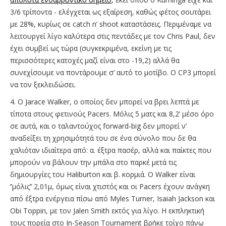
3/6 τρίποντα - ελέγχεται ως εξαίρεση, καθώς φέτος σουτάρει
με 28%, κυρίως σε catch n’ shoot καταστάσεις. Περιμέναμε να
λειτουργεί λίγο καλύτερα στις πεντάδες με τον Chris Paul, δεν
έχει συμβεί ως τώρα (συγκεκριμένα, εκείνη με τις
περισσότερες κατοχές μαζί είναι στο -19,2) αλλά θα
συνεχίσουμε να ποντάρουμε σ’ αυτό το μοτίβο. Ο CP3 μπορεί
να τον ξεκλειδώσει.
4. O Jarace Walker, ο οποίος δεν μπορεί να βρει λεπτά με
τίποτα στους φετινούς Pacers. Μόλις 5 ματς και 8,2’ μέσο όρο
σε αυτά, και ο ταλαντούχος forward-big δεν μπορεί ν’
αναδείξει τη χρησιμότητά του σε ένα σύνολο που δε θα
χαλιόταν ιδιαίτερα από: α. έξτρα πασέρ, αλλά και παίκτες που
μπορούν να βάλουν την μπάλα στο παρκέ μετά τις
δημιουργίες του Haliburton και β. κορμιά. Ο Walker είναι
‘’μόλις’’ 2,01μ, όμως είναι χτιστός και οι Pacers έχουν ανάγκη
από έξτρα ενέργεια πίσω από Myles Turner, Isaiah Jackson και
Obi Toppin, με τον Jalen Smith εκτός για λίγο. Η εκπληκτική
τους πορεία στο In-Season Tournament βρήκε τοίχο πάνω