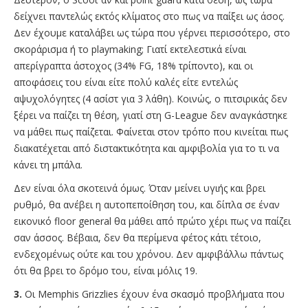
δείχνει παντελώς εκτός κλίματος στο πως να παίξει ως άσος.
Δεν έχουμε καταλάβει ως τώρα που γέρνει περισσότερο, στο
σκοράρισμα ή το playmaking; Γιατί εκτελεστικά είναι
απερίγραπτα άστοχος (34% FG, 18% τρίποντο), και οι
αποφάσεις του είναι είτε πολύ καλές είτε εντελώς
αψυχολόγητες (4 ασίστ για 3 λάθη). Κοινώς, ο πιτσιρικάς δεν
ξέρει να παίζει τη θέση, γιατί στη G-League δεν αναγκάστηκε
να μάθει πως παίζεται. Φαίνεται στον τρόπο που κινείται πως
διακατέχεται από διστακτικότητα και αμφιβολία για το τι να
κάνει τη μπάλα.
Δεν είναι όλα σκοτεινά όμως. Όταν μείνει υγιής και βρει
ρυθμό, θα ανέβει η αυτοπεποίθηση του, και δίπλα σε έναν
εικονικό floor general θα μάθει από πρώτο χέρι πως να παίζει
σαν άσσος. Βέβαια, δεν θα περίμενα φέτος κάτι τέτοιο,
ενδεχομένως ούτε και του χρόνου. Δεν αμφιβάλλω πάντως
ότι θα βρει το δρόμο του, είναι μόλις 19.
3.
Οι Memphis Grizzlies έχουν ένα σκασμό προβλήματα που