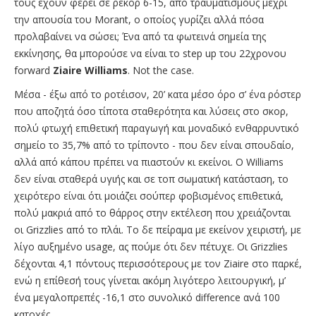
τους έχουν φέρει σε ρεκόρ 6-15, από τραυματισμούς μέχρι
την απουσία του Morant, ο οποίος γυρίζει αλλά πόσα
προλαβαίνει να σώσει; Ένα από τα φωτεινά σημεία της
εκκίνησης, θα μπορούσε να είναι το step up του 22χρονου
forward
Ziaire Williams
. Not the case.
Mέσα - έξω από το ροτέισον, 20’ κατα μέσο όρο σ’ ένα ρόστερ
που αποζητά όσο τίποτα σταθερότητα και λύσεις στο σκορ,
πολύ φτωχή επιθετική παραγωγή και μοναδικό ενθαρρυντικό
σημείο το 35,7% από το τρίποντο - που δεν είναι σπουδαίο,
αλλά από κάπου πρέπει να πιαστούν κι εκείνοι. Ο Williams
δεν είναι σταθερά υγιής και σε τοπ σωματική κατάσταση, το
χειρότερο είναι ότι μοιάζει σούπερ φοβισμένος επιθετικά,
πολύ μακριά από το θάρρος στην εκτέλεση που χρειάζονται
οι Grizzlies από το πλάι. Το δε πείραμα με εκείνον χειριστή, με
λίγο αυξημένο usage, ας πούμε ότι δεν πέτυχε. Οι Grizzlies
δέχονται 4,1 πόντους περισσότερους με τον Ziaire στο παρκέ,
ενώ η επίθεσή τους γίνεται ακόμη λιγότερο λειτουργική, μ’
ένα μεγαλοπρεπές -16,1 στο συνολικό difference ανά 100
κατοχές.