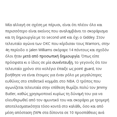
Μία αλλαγή σε σχέση με πέρυσι, είναι ότι πλέον όλο και
περισσότερο είναι εκείνος που αναλαμβάνει το σκοράρισμα
και τη δημιουργία με το second unit και όχι ο Giddey. Στον
τελευταίο αγώνα των OKC που κέρδισαν τους Warriors, στην
4η περίοδο ο Jalen Williams σκόραρε 14 πόντους και σχεδόν
όλοι ήταν
μετά από προσωπική δημιουργία
. Όπως είπε
πρόσφατα κι ο ίδιος σε μία
συνέντευξη
, το γεγονός ότι τον
τελευταίο χρόνο στο κολέγιο έπαιξε ως point guard, τον
βοήθησε να είναι έτοιμος για έναν ρόλο με μεγαλύτερες
ευθύνες στο επιθετικό κομμάτι στο ΝΒΑ. Ο τρόπος που
αγωνίζεται τελευταία στην επίθεση θυμίζει πολύ τον Jimmy
Butler, καθώς χρησιμοποιεί κυρίως τη δύναμή του για να
ελευθερωθεί από τον αμυντικό του και σκοράρει με τρομερή
αποτελεσματικότητα τόσο κοντά στο καλάθι, όσο και από
μέση απόσταση (56% στα δίποντα σε 10 προσπάθειες ανά