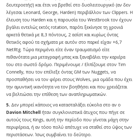
δευτεροετής!) και έτσι να βρεθεί στο δυσλειτουργικό (αν δεν
λέγεσαι Leonard, George, Harden) περιβάλλον των Clippers. H
έλευση του Harden και η παρουσία του Westbrook τον έχουν
βγάλει εντελώς εκτός rotation, παρότι ξεκίνησε τη χρονιά
αρκετά θετικά με 8,3 πόντους, 2 ασίστ και κυρίως όντας
θετικός αφού τα σχήματα με αυτόν στο παρκέ είχαν +6,7
NetRtg. Τώρα περιμένει είτε έναν τραυματισμό είτε
πιθανότατα μια μεταγραφή μπας και ξαναβάλει την καριέρα
του στο σωστό δρόμο. Περιμένουμε / Ελπίζουμε στον Tim
Connelly, που τον επέλεξε όντας GM των Nuggets, να
προσπαθήσει να τον φέρει στους Wolves, μια ομάδα που έχει
την αμυντική ικανότητα να τον βοηθήσει και που χρειάζεται
να βελτιώσει την επίθεση των αναπληρωματικών.
5.
Δεν μπορεί κάποιος να κατασταλάξει εύκολα στο αν ο
Davion Mitchell
ήταν συγκλονιστικά άτυχος που πήγε σε
αυτούς τους Kings, αυτή την περίοδο που γίνεται μάχη στην
περιφέρεια, ή αν τόσο πολύ απέτυχε να σταθεί στο ύψος των
περιστάσεων. Ίσως συμβαίνει το δεύτερο.