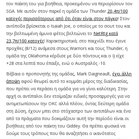
τον παίκτη του για βοήθεια, προκειμένου να περιορίσουν τον
SGA. Με αυτόν στον παρκέ η ομάδα των Thunder
20,4π/100
κατοχές περισσότερους από ότι όταν είναι στον πάγκο
!
Στον
αντίποδα βρίσκεται ο Isaiah Joe, ο οποίος με το σουτ του και
την βελτιωμένη άμυνα φέτος βελτιώνει το
NetRtg κατά
23,7π/100 κατοχές
! Χαρακτηριστικά, στο παιχνίδι που έγινε
προχθες (8/12) ανάμεσα στους Warriors και τους Thunder, η
ομάδα της Oklahoma κέρδισε με δύο πόντους και ο IJ είχε
+28 στα λεπτά που έπαιξε, ενώ ο Αυστραλός -10.
Βέβαια ο προπονητής της ομάδας, Mark Daigneault,
έχει άλλη
άποψη
αφού θεωρεί αυτό το κομμάτι μέρος της διαδικασίας,
που πρέπει να περάσει η ομάδα για να γίνει καλύτερη. Στην
αρχή οι αντίπαλοι δεν ετοίμαζαν ειδικές προσαρμογές για να
αντιμετωπίσουν την OKC αλλά πλέον, όντας δεύτερη ομάδα
στη Δύση, έχουν μπει στο στόχαστρο των αντιπάλων και ένα
από τα πράγματα που δοκιμάζουν αυτή την περίοδο είναι οι
βοήθειες από τον παίκτη του Giddey. Θα πρέπει φυσικά να
δούμε τους τρόπους που θα αναζητήσει ο ικανότατος