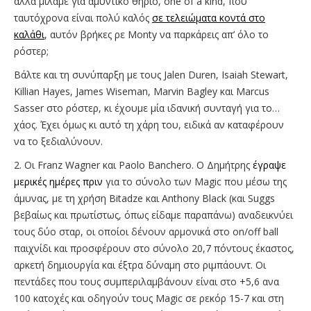
αλλά μιλάμε για αμυντικό θηρίο, one of a kind, που
ταυτόχρονα είναι πολύ καλός
σε τελειώματα κοντά στο
καλάθι
, αυτόν βρήκες ρε Monty να παρκάρεις απ’ όλο το
ρόστερ;
Βάλτε και τη συνύπαρξη με τους Jalen Duren, Isaiah Stewart,
Killian Hayes, James Wiseman, Marvin Bagley και Marcus
Sasser στο ρόστερ, κι έχουμε μία ιδανική συνταγή για το…
χάος. Έχει όμως κι αυτό τη χάρη του, ειδικά αν καταφέρουν
να το ξεδιαλύνουν.
2. Οι Franz Wagner και Paolo Banchero. Ο Δημήτρης
έγραψε
μερικές ημέρες πριν
για το σύνολο των Magic που μέσω της
άμυνας, με τη χρήση Bitadze και Anthony Black (και Suggs
βεβαίως και πρωτίστως, όπως είδαμε παραπάνω) αναδεικνύει
τους δύο σταρ, οι οποίοι δένουν αρμονικά στο on/off ball
παιχνίδι και προσφέρουν στο σύνολο 20,7 πόντους έκαστος,
αρκετή δημιουργία και έξτρα δύναμη στο ριμπάουντ. Οι
πεντάδες που τους συμπεριλαμβάνουν είναι στο +5,6 ανα
100 κατοχές και οδηγούν τους Magic σε ρεκόρ 15-7 και στη