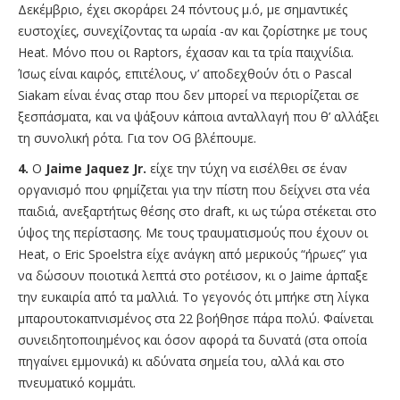
Δεκέμβριο, έχει σκοράρει 24 πόντους μ.ό, με σημαντικές
ευστοχίες, συνεχίζοντας τα ωραία -αν και ζορίστηκε με τους
Heat. Μόνο που οι Raptors, έχασαν και τα τρία παιχνίδια.
Ίσως είναι καιρός, επιτέλους, ν’ αποδεχθούν ότι ο Pascal
Siakam είναι ένας σταρ που δεν μπορεί να περιορίζεται σε
ξεσπάσματα, και να ψάξουν κάποια ανταλλαγή που θ’ αλλάξει
τη συνολική ρότα. Για τον OG βλέπουμε.
4.
Ο
Jaime Jaquez Jr.
είχε την τύχη να εισέλθει σε έναν
οργανισμό που φημίζεται για την πίστη που δείχνει στα νέα
παιδιά, ανεξαρτήτως θέσης στο draft, κι ως τώρα στέκεται στο
ύψος της περίστασης. Με τους τραυματισμούς που έχουν οι
Heat, o Eric Spoelstra είχε ανάγκη από μερικούς “ήρωες” για
να δώσουν ποιοτικά λεπτά στο ροτέισον, κι ο Jaime άρπαξε
την ευκαιρία από τα μαλλιά. Το γεγονός ότι μπήκε στη λίγκα
μπαρουτοκαπνισμένος στα 22 βοήθησε πάρα πολύ. Φαίνεται
συνειδητοποιημένος και όσον αφορά τα δυνατά (στα οποία
πηγαίνει εμμονικά) κι αδύνατα σημεία του, αλλά και στο
πνευματικό κομμάτι.