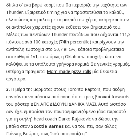
δίπλα σ’ ένα βαρύ κορμί που θα περιόριζε την ταχύτητα των
Thunder. Εξαιρετικό timing για να προστατεύσει το καλάθι,
αλλοιώσεις και μπλοκ με τα μακριά του χέρια, ακόμη και όταν
οι αντίπαλοι χειριστές έχουν εκθέσει τον βηματισμό του.
Μέλος των πεντάδων Thunder πεντάδων που δέχονται 111,3
πόντους ανά 100 κατοχές (74th percentile) και ρίχνουν την
αντίπαλη ευστοχία στο 50,7 eFG%, κάποια προβληματάκια
στα καθαρά 1v1, που όμως η Oklahoma πασχίζει ώστε να
καλύψει με τα υπόλοιπα γρήγορα κορμιά. Σε γενικές γραμμές,
υπέροχα πράγματα.
Mom made pizza rolls
μία δεκαετία
αργότερα.
3.
Η μέρα της μαρμότας στους Toronto Raptors, που ακόμη
αρνούνται να πάρουν απόφαση ότι οι τρεις βασικοί forwards
του ρόστερ ΔΕΝ.ΑΠΟΔΙΔΟΥΝ.ΙΔΑΝΙΚΑ.ΜΑΖΙ. Αυτό ωστόσο
δεν έχει εμποδίσει τον πρωτοεμφανιζόμενο (άρα ταιριαστό
για τη στήλη) head coach Darko Rajakovic να δώσει την
μπάλα στον
Scottie Barnes
και να του πει, σαν άλλος
Γιάννης Βούρος, πως ‘’εσύ αποφασίζεις’’.