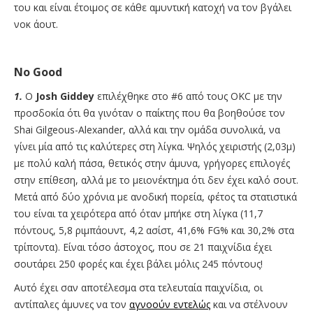
του και είναι έτοιμος σε κάθε αμυντική κατοχή να τον βγάλει
νοκ άουτ.
No Good
1.
O
Josh Giddey
επιλέχθηκε στο #6 από τους OKC με την
προσδοκία ότι θα γινόταν ο παίκτης που θα βοηθούσε τον
Shai Gilgeous-Alexander, αλλά και την ομάδα συνολικά, να
γίνει μία από τις καλύτερες στη λίγκα. Ψηλός χειριστής (2,03μ)
με πολύ καλή πάσα, θετικός στην άμυνα, γρήγορες επιλογές
στην επίθεση, αλλά με το μειονέκτημα ότι δεν έχει καλό σουτ.
Μετά από δύο χρόνια με ανοδική πορεία, φέτος τα στατιστικά
του είναι τα χειρότερα από όταν μπήκε στη λίγκα (11,7
πόντους, 5,8 ριμπάουντ, 4,2 ασίστ, 41,6% FG% και 30,2% στα
τρίποντα). Είναι τόσο άστοχος, που σε 21 παιχνίδια έχει
σουτάρει 250 φορές και έχει βάλει μόλις 245 πόντους!
Αυτό έχει σαν αποτέλεσμα στα τελευταία παιχνίδια, οι
αντίπαλες άμυνες να τον
αγνοούν εντελώς
και να στέλνουν