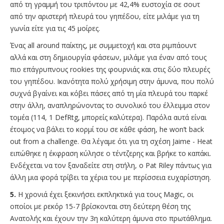
από τη γραμμή του τριπόντου με 42,4% ευστοχία σε σουτ
από την αριστερή πλευρά του γηπέδου, είτε μιλάμε για τη
γωνία είτε για τις 45 μοίρες.
Ένας all around παίκτης, με συμμετοχή και στα ριμπάουντ
αλλά και στη δημιουργία φάσεων, μιλάμε για έναν από τους
πιο επάγρυπνους rookies της φουρνιάς και στις δύο πλευρές
του γηπέδου. Ικανότητα πολύ χρήσιμη στην άμυνα, που πολύ
συχνά βγαίνει και κόβει πάσες από τη μία πλευρά του παρκέ
στην άλλη, αναπληρώνοντας το συνολικό του έλλειμμα στον
τομέα (114, 1 DefRtg, μπορείς καλύτερα). Παρόλα αυτά είναι
έτοιμος να βάλει το κορμί του σε κάθε φάση, he won’t back
out from a challenge. Θα λέγαμε ότι για τη σχέση Jaime - Heat
ειπώθηκε η έκφραση κύλησε ο τέντζερης και βρήκε το καπάκι.
Ενδέχεται να τον ξαναδείτε στη στήλη, ο Pat Riley πάντως για
άλλη μια φορά τρίβει τα χέρια του με περίσσεια ευχαρίστηση.
5.
Η χρονιά έχει ξεκινήσει εκπληκτικά για τους Magic, οι
οποίοι με ρεκόρ 15-7 βρίσκονται στη δεύτερη θέση της
Ανατολής και έχουν την 3η καλύτερη άμυνα στο πρωτάθλημα.