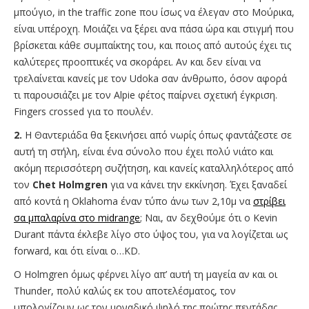
μπούγιο, in the traffic zone που ίσως να έλεγαν στο Μούρικα,
είναι υπέροχη. Μοιάζει να ξέρει ανα πάσα ώρα και στιγμή που
βρίσκεται κάθε συμπαίκτης του, και ποιος από αυτούς έχει τις
καλύτερες προοπτικές να σκοράρει. Αν και δεν είναι να
τρελαίνεται κανείς με τον Udoka σαν άνθρωπο, όσον αφορά
τι παρουσιάζει με τον Alpie φέτος παίρνει σχετική έγκριση.
Fingers crossed για το πουλέν.
2.
Η Θαντεριάδα θα ξεκινήσει από νωρίς όπως φαντάζεστε σε
αυτή τη στήλη, είναι ένα σύνολο που έχει πολύ νιάτο και
ακόμη περισσότερη συζήτηση, και κανείς καταλληλότερος από
τον
Chet Holmgren
για να κάνει την εκκίνηση. Έχει ξαναδεί
από κοντά η Oklahoma έναν τύπο άνω των 2,10μ να
στρίβει
σα μπαλαρίνα στο midrange
; Ναι, αν δεχθούμε ότι ο Kevin
Durant πάντα έκλεβε λίγο στο ύψος του, για να λογίζεται ως
forward, και ότι είναι ο…KD.
O Holmgren όμως φέρνει λίγο απ’ αυτή τη μαγεία αν και οι
Thunder, πολύ καλώς εκ του αποτελέσματος, τον
υπολογίζουν ως τον μοναδικό ψηλό της πρώτης πεντάδας,