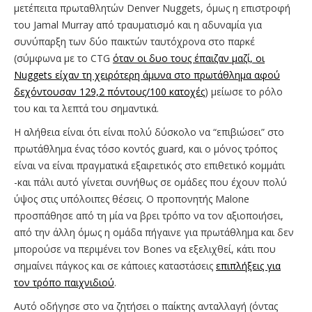
μετέπειτα πρωταθλητών Denver Nuggets, όμως η επιστροφή
του Jamal Murray από τραυματισμό και η αδυναμία για
συνύπαρξη των δύο παικτών ταυτόχρονα στο παρκέ
(σύμφωνα με το CTG
όταν οι δυο τους έπαιζαν μαζί, οι
Nuggets είχαν τη χειρότερη άμυνα στο πρωτάθλημα αφού
δεχόντουσαν 129,2 πόντους/100 κατοχές
) μείωσε το ρόλο
του και τα λεπτά του σημαντικά.
Η αλήθεια είναι ότι είναι πολύ δύσκολο να “επιβιώσει” στο
πρωτάθλημα ένας τόσο κοντός guard, και ο μόνος τρόπος
είναι να είναι πραγματικά εξαιρετικός στο επιθετικό κομμάτι
-και πάλι αυτό γίνεται συνήθως σε ομάδες που έχουν πολύ
ύψος στις υπόλοιπες θέσεις. O προπονητής Malone
προσπάθησε από τη μία να βρει τρόπο να τον αξιοποιήσει,
από την άλλη όμως η ομάδα πήγαινε για πρωτάθλημα και δεν
μπορούσε να περιμένει τον Bones να εξελιχθεί, κάτι που
σημαίνει πάγκος και σε κάποιες καταστάσεις
επιπλήξεις για
τον τρόπο παιχνιδιού
.
Αυτό οδήγησε στο να ζητήσει ο παίκτης ανταλλαγή (όντας