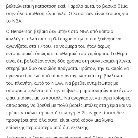
βελτιώνεται η κατάσταση εκεί. Παρόλα αυτά, το βασικό θέμα
στην όλη υπόθεση είναι άλλο. Ο Scoot δεν είναι έτοιμος για
το ΝΒΑ.
O Henderson βέβαια δεν μπήκε στο ΝΒΑ από κάποιο
κολλέγιο, αλλά από τη G-League στην οποία ξεκίνησε να
αγωνίζεται στα 17 του. Τα νούμερα του ήταν άκρως
εντυπωσιακά, όπως και τα αθλητικά του χαρίσματα. Το θέμα
είναι ότι βολοδέρνοντας δύο χρόνια στη συγκεκριμένη λίγκα,
στερήθηκε δύο ουσιώδη πράγματα. Πρώτον, την ευκαιρία να
αγωνιστεί σε ένα από τα πιο ανταγωνιστικά περιβάλλοντα
του πλανήτη, αυτό το NCAA. Να βρεθεί αντιμέτωπος με
σπουδαία ταλέντα υπό την επίβλεψη προπονητών που έχουν
φάει μπάσκετ με το κουτάλι. Να αναγκαστεί να πάρει κρίσιμες
αποφάσεις, να βρεθεί με πολύ βαριές μπάλες στα χέρια και να
πρέπει να κάνει τη σωστή επιλογή. Η G-League τίποτα δεν
προσφέρει από όλα αυτά, είναι κατά κόρον μια λίγκα
επίδειξης περισσότερο από ό,τι εξέλιξης.
Δεύτερον, ο Scoot αν και point guard κατά θέση, ως τώρα