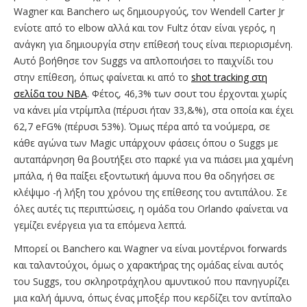
Wagner και Banchero ως δημιουργούς, τον Wendell Carter Jr
ενίοτε από το elbow αλλά και τον Fultz όταν είναι γερός, η
ανάγκη για δημιουργία στην επίθεσή τους είναι περιορισμένη.
Αυτό βοήθησε τον Suggs να απλοποιήσει το παιχνίδι του
στην επίθεση, όπως φαίνεται κι από το
shot tracking στη
σελίδα του ΝΒΑ
. Φέτος, 46,3% των σουτ του έρχονται χωρίς
να κάνει μία ντρίμπλα (πέρυσι ήταν 33,&%), στα οποία και έχει
62,7 eFG% (πέρυσι 53%). Όμως πέρα από τα νούμερα, σε
κάθε αγώνα των Magic υπάρχουν φάσεις όπου ο Suggs με
αυταπάρνηση θα βουτήξει στο παρκέ για να πιάσει μια χαμένη
μπάλα, ή θα παίξει εξοντωτική άμυνα που θα οδηγήσει σε
κλέψιμο -ή λήξη του χρόνου της επίθεσης του αντιπάλου. Σε
όλες αυτές τις περιπτώσεις, η ομάδα του Orlando φαίνεται να
γεμίζει ενέργεια για τα επόμενα λεπτά.
Μπορεί οι Banchero και Wagner να είναι μοντέρνοι forwards
και ταλαντούχοι, όμως ο χαρακτήρας της ομάδας είναι αυτός
του Suggs, του σκληροτράχηλου αμυντικού που πανηγυρίζει
μια καλή άμυνα, όπως ένας μποξέρ που κερδίζει τον αντίπαλο