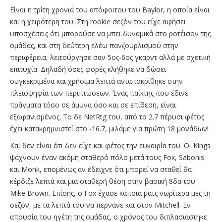
Είναι η τρίτη χρονιά του απόφοιτου του Baylor, η οποία είναι
και η χειρότερη του. Στη rookie σεζόν του είχε αφήσει
υποσχέσεις ότι μπορούσε να μπει δυναμικά στο ροτέισον της
ομάδας, και στη δεύτερη ελέω πανζουρλισμού στην
περιφέρεια, λειτούργησε σαν 5ος-6ος γκαρντ αλλά με σχετική
επιτυχία. Δηλαδή όσες φορές κλήθηκε να δώσει
συγκεκριμένα και χρήσιμα λεπτά ανταποκρίθηκε στην
πλειοψηφία των περιπτώσεων. Ένας παίκτης που έδινε
πράγματα τόσο σε άμυνα όσο και σε επίθεση, είναι
εξαφανισμένος. Το δε NetRtg του, από το 2.7 πέρυσι φέτος
έχει κατακρημνιστεί στο -16.7, μιλάμε για πρώτη 18 μονάδων!
Και δεν είναι ότι δεν είχε και φέτος την ευκαιρία του. Οι Kings
ψάχνουν έναν ακόμη σταθερό πόλο μετά τους Fox, Sabonis
και Monk, επομένως αν έδειχνε ότι μπορεί να σταθεί θα
κέρδιζε λεπτά και μια σταθερή θέση στην βασική 8δα του
Mike Brown. Επίσης, ο Fox έχασε κάποια ματς νωρίτερα μες τη
σεζόν, με τα λεπτά του να περνάνε και στον Mitchell. Εν
απουσία του ηγέτη της ομάδας, ο χρόνος του διπλασιάστηκε