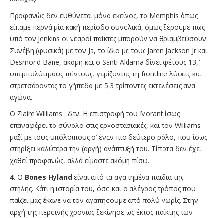
Προφανώς δεν ευθύνεται μόνο εκείνος, το Memphis όπως
είπαμε περνά μία κακή περίοδο συνολικά, όμως ξέρουμε πως
υπό τον Jenkins οι νεαροί παίκτες μπορούν να θριαμβεύσουν.
Συνέβη (φυσικά) με τον Ja, το ίδιο με τους Jaren Jackson Jr και
Desmond Bane, ακόμη και ο Santi Aldama δίνει φέτους 13,1
υπερπολύτιμους πόντους, γεμίζοντας τη frontline λύσεις και
στρετσάροντας το γήπεδο με 5,3 τρίποντες εκτελέσεις ανα
αγώνα.
Ο Ziaire Williams…δεν. Η επιστροφή του Morant ίσως
επαναφέρει το σύνολο στις εργοστασιακές, και τον Williams
μαζί με τους υπόλοιπους σ’ έναν πιο δεύτερο ρόλο, που ίσως
στηρίξει καλύτερα την (αργή) ανάπτυξή του. Τίποτα δεν έχει
χαθεί προφανώς, αλλά είμαστε ακόμη πίσω.
4.
O
Bones Hyland
είναι από τα αγαπημένα παιδιά της
στήλης. Κάτι η ιστορία του, όσο και ο αλέγρος τρόπος που
παίζει μας έκανε να τον αγαπήσουμε από πολύ νωρίς. Στην
αρχή της περσινής χρονιάς ξεκίνησε ως έκτος παίκτης των