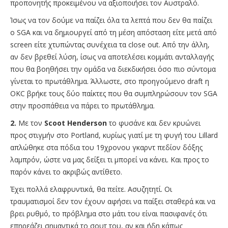
προπονητής προκειμένου να αξιοποιήσει τον Αυστραλό.
Ίσως να τον δούμε να παίζει όλα τα λεπτά που δεν θα παίζει
ο SGA και να δημιουργεί από τη μέση απόσταση είτε μετά από
screen είτε χτυπώντας συνέχεια τα close out. Από την άλλη,
αν δεν βρεθεί λύση, ίσως να αποτελέσει κομμάτι ανταλλαγής
που θα βοηθήσει την ομάδα να διεκδικήσει όσο πιο σύντομα
γίνεται το πρωτάθλημα. Άλλωστε, στο προηγούμενο draft η
OKC βρήκε τους δύο παίκτες που θα συμπληρώσουν τον SGA
στην προσπάθεια να πάρει το πρωτάθλημα.
2.
Με τον
Scoot Henderson
το φυσάνε και δεν κρυώνει
προς στιγμήν στο Portland, κυρίως γιατί με τη φυγή του Lillard
απλώθηκε στα πόδια του 19χρονου γκαρντ πεδίον δόξης
λαμπρόν, ώστε να μας δείξει τι μπορεί να κάνει. Και προς το
παρόν κάνει το ακριβώς αντίθετο.
Έχει πολλά ελαφρυντικά, θα πείτε. Ασυζητητί. Οι
τραυματισμοί δεν τον έχουν αφήσει να παίξει σταθερά και να
βρει ρυθμό, το πρόβλημα στο μάτι του είναι πασιφανές ότι
επηρεάζει σημαντικά το σουτ του, αν και ήδη κάπως