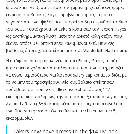
τους 16 πόντους και τα 10 ριμπάουντ μέσο όρο καριέρας. Η
άμυνα και η νωθρότητα που τον χαρακτηρίζει κάποιες φορές
είναι ίσως ο βασικός λόγος προβληματισμού, παρά το
γεγονός ότι είναι ψηλός που μπορεί να δημιουργήσει το δικό
του σουτ. Ταυτόχρονα, οι Lakers κράτησαν τον Jaxson Hayes
ως αναπληρωματική λύση, μετά την αρκετά καλή σεζόν που
έκανε, οπότε θεωρητικά είναι καλυμμένοι εκεί, με λίγες
βοήθειες όποτε χρειαστεί και από τους Vanderbilt, Hachimura.
H απόφαση για τη μη ανανέωση του Finney-Smith, παρότι
ήταν αρκετά χρήσιμος στα πλάνα του προπονητή τη, μοιάζει
να έγινε περισσότερο για λόγους salary cap και αυτό διότι με
το να μην του προσφέρουν νέο συμβόλαιο απέκτησαν
πρόσβαση στη non tax midlevel exception ύψους 14,1
εκατομμυρίων δολαρίων, την οποία και αξιοποίησαν για τους
Ayton, LaRavia ( 8+6 εκατομμύρια αντίστοιχα τα συμβόλαια
των δύο για τη νέα σεζόν) καθώς και την biannual των 5,1
εκατομμυρίων.
Lakers now have access to the $14.1M non