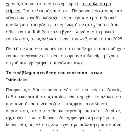
χρονιά, κάτι για το οποίο είχαμε γράψει
σε παλαιότερο
κείμενο
.
Ο αποκλεισμός από τους Timberwolves στον πρώτο
γύρο των playoffs ανέδειξε ακόμα περισσότερο τα δομικά
προβλήματα του ρόστερ, επομένως ήταν στο χέρι του front
office και του Rob Pelinca να βγάλει λαγό από το μαγικό
καπέλο του, όπως άλλωστε έκανε τον Φεβρουάριο του 2025.
Ποια ήταν λοιπόν ορισμένα από τα προβλήματα που υπήρχαν
και πως κινήθηκαν οι Lakers στο φετινό καλοκαίρι, μέχρι τη
στιγμή που γράφτηκε το παρόν κείμενο;
T
α πρόβλημα στη θέση του
center
και στων
“
sidekicks
”
Προφανώς οι δύο “superheroes” των Lakers είναι οι Doncic,
LeBron και αυτοί στους οποίους θα στηριχθεί το πλάνο του
προπονητή και τη νέα σεζόν -εκτός φυσικά σοβαρού
απροόπτου, στο οποίο θα αναφερθούμε πιο κάτω. Ο τρίτος
της παρέας, είναι ο Reaves. Όπως φάνηκε στη σειρά με τη
Minnesota, οι ρολίστες δεν είχαν την απόλυτη εμπιστοσύνη