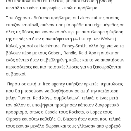
του προπονητικού επιτελείου, με αποτέλεσμα η βασική
πεντάδα να κάνει υπερωρίες - πρώτο πρόβλημα.
Ταυτόχρονα - δεύτερο πρόβλημα, οι Lakers επί της ουσίας
έπαιζαν smallball, απέναντι σε μία ομάδα που είχε μέγεθος σε
όλες τις θέσεις και κανονικό σέντερ, με αποτέλεσμα η έκβαση
της σειράς να ήταν η αναπόφευκτη (4-1 υπέρ των Wolves).
Καλοί, χρυσοί οι Hachimura, Finney-Smith, αλλά όχι για να τα
βάλουν πέρα με τους Gobert, Randle, Reid. Άρα η απόκτηση
ενός σέντερ ήταν επιβεβλημένη, καθώς και το να αποκτήσουν
περισσότερες και πιο ποιοτικές λύσεις για να ξεκουράζονται
οι βασικοί.
Παρότι σε αυτή τη free agency υπήρξαν αρκετές περιπτώσεις
που θα μπορούσαν να βοηθήσουν σε αυτή την κατάσταση
(πλην Turner, Reid λόγω συμβολαίων), τελικά, ο ένας μετά
τον άλλον οι υποψήφιοι προτίμησαν κάποιον διαφορετικό
προορισμό, όπως o Capela τους Rockets, o Lopez τους
Clippers και ούτω καθεξής. Οι Blazers ήταν αυτοί που τελικά
τους έκαναν μεγάλο δωράκι και τους γλίτωσαν από φοβερό