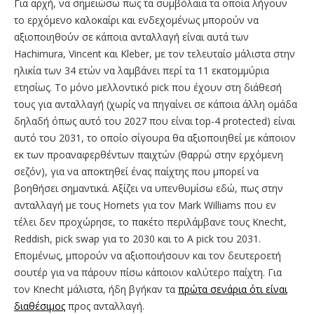
Για αρχή, να σημειώσω πως τα συμβόλαια τα οποία λήγουν
το ερχόμενο καλοκαίρι και ενδεχομένως μπορούν να
αξιοποιηθούν σε κάποια ανταλλαγή είναι αυτά των
Hachimura, Vincent και Kleber, με τον τελευταίο μάλιστα στην
ηλικία των 34 ετών να λαμβάνει περί τα 11 εκατομμύρια
ετησίως. To μόνο μελλοντικό pick που έχουν στη διάθεσή
τους για ανταλλαγή (χωρίς να πηγαίνει σε κάποια άλλη ομάδα
δηλαδή όπως αυτό του 2027 που είναι top-4 protected) είναι
αυτό του 2031, το οποίο σίγουρα θα αξιοποιηθεί με κάποιον
εκ των προαναφερθέντων παιχτών (θαρρώ στην ερχόμενη
σεζόν), για να αποκτηθεί ένας παίχτης που μπορεί να
βοηθήσει σημαντικά. Αξίζει να υπενθυμίσω εδώ, πως στην
ανταλλαγή με τους Hornets για τον Mark Williams που εν
τέλει δεν προχώρησε, το πακέτο περιλάμβανε τους Knecht,
Reddish, pick swap για το 2030 και το Α pick του 2031.
Επομένως, μπορούν να αξιοποιήσουν και τον δευτεροετή
σουτέρ για να πάρουν πίσω κάποιον καλύτερο παίχτη. Για
τον Knecht μάλιστα, ήδη βγήκαν τα
πρώτα σενάρια ότι είναι
διαθέσιμος
προς ανταλλαγή.