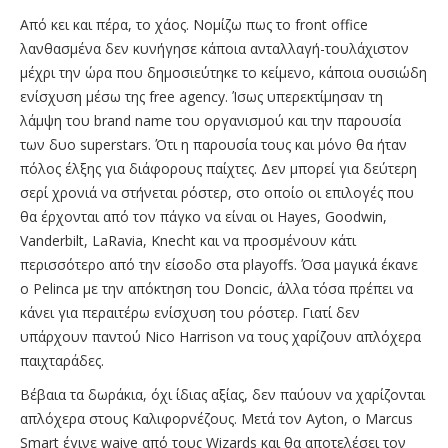
Από κει και πέρα, το χάος. Νομίζω πως το front office
λανθασμένα δεν κυνήγησε κάποια ανταλλαγή-τουλάχιστον
μέχρι την ώρα που δημοσιεύτηκε το κείμενο, κάποια ουσιώδη
ενίσχυση μέσω της free agency. Ίσως υπερεκτίμησαν τη
λάμψη του brand name του οργανισμού και την παρουσία
των δυο superstars. Ότι η παρουσία τους και μόνο θα ήταν
πόλος έλξης για διάφορους παίχτες. Δεν μπορεί για δεύτερη
σερί χρονιά να στήνεται ρόστερ, στο οποίο οι επιλογές που
θα έρχονται από τον πάγκο να είναι οι Hayes, Goodwin,
Vanderbilt, LaRavia, Knecht και να προσμένουν κάτι
περισσότερο από την είσοδο στα playoffs. Όσα μαγικά έκανε
ο Pelinca με την απόκτηση του Doncic, άλλα τόσα πρέπει να
κάνει για περαιτέρω ενίσχυση του ρόστερ. Γιατί δεν
υπάρχουν παντού Nico Harrison να τους χαρίζουν απλόχερα
παιχταράδες.
Βέβαια τα δωράκια, όχι ίδιας αξίας, δεν παύουν να χαρίζονται
απλόχερα στους Καλιφορνέζους. Μετά τον Ayton, o Marcus
Smart έγινε waive από τους Wizards και θα αποτελέσει τον