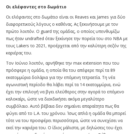
O
ι ελέφαντες στο δωμάτιο
Οι ελέφαντες στο δωμάτιο είναι οι Reaves και James για δύο
διαφορετικούς λόγους ο καθένας. Ας ξεκινήσουμε με τον
πρώτο λοιπόν. Ο guard της ομάδας, o οποίος υπενθυμίζω
πως ήταν undrafted όταν ξεκίνησε την πορεία του στο ΝΒΑ με
τους Lakers το 2021, προέρχεται από την καλύτερη σεζόν της
καριέρας του.
Τον Ιούνιο λοιπόν, αρνήθηκε την max extension που του
πρόσφερε η ομάδα, η οποία θα του απέφερε περί τα 89
εκατομμύρια δολάρια για την επόμενη τετραετία. Τη νέα
αγωνιστική περίοδο θα λάβει περί τα 14 εκατομμύρια, ενώ
έχει την επιλογή να βγει ελεύθερος στην αγορά το επόμενο
καλοκαίρι, ώστε να διεκδικήσει ακόμα μεγαλύτερο
συμβόλαιο. Αυτό βέβαια δεν σημαίνει απαραίτητα πως θα
φύγει από το L.A. του χρόνου. Ίσως απλά η ομάδα θα μπορεί
τότε να του προσφέρει περισσότερα, ώστε να συνεχίσει να
εκεί την καριέρα του. Ο ίδιος μάλιστα, με δηλώσεις του έχει