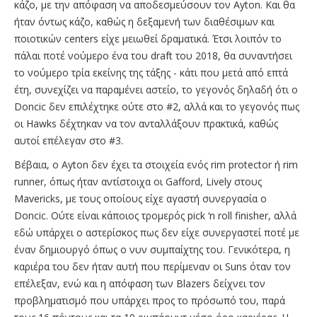
κάζο, με την απόφαση να αποδεσμεύσουν τον Ayton. Και θα
ήταν όντως κάζο, καθώς η δεξαμενή των διαθέσιμων και
ποιοτικών centers είχε μειωθεί δραματικά. Έτσι λοιπόν το
πάλαι ποτέ νούμερο ένα του draft του 2018, θα συναντήσει
το νούμερο τρία εκείνης της τάξης - κάτι που μετά από επτά
έτη, συνεχίζει να παραμένει αστείο, το γεγονός δηλαδή ότι ο
Doncic δεν επιλέχτηκε ούτε στο #2, αλλά και το γεγονός πως
οι Hawks δέχτηκαν να τον ανταλλάξουν πρακτικά, καθώς
αυτοί επέλεγαν στο #3.
Βέβαια, ο Ayton δεν έχει τα στοιχεία ενός rim protector ή rim
runner, όπως ήταν αντίστοιχα οι Gafford, Lively στους
Mavericks, με τους οποίους είχε αγαστή συνεργασία ο
Doncic. Oύτε είναι κάποιος τρομερός pick ‘n roll finisher, αλλά
εδώ υπάρχει ο αστερίσκος πως δεν είχε συνεργαστεί ποτέ με
έναν δημιουργό όπως ο νυν συμπαίχτης του. Γενικότερα, η
καριέρα του δεν ήταν αυτή που περίμεναν οι Suns όταν τον
επέλεξαν, ενώ και η απόφαση των Blazers δείχνει τον
προβληματισμό που υπάρχει προς το πρόσωπό του, παρά