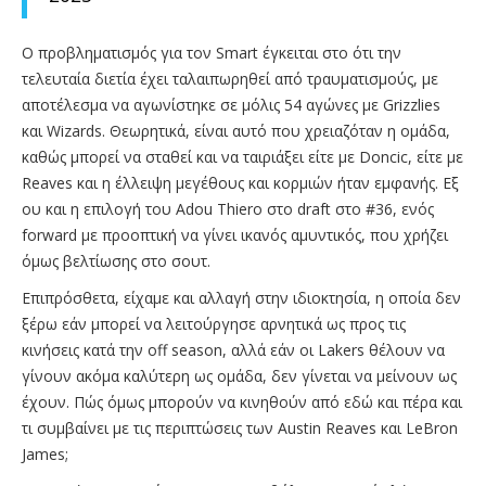
Ο προβληματισμός για τον Smart έγκειται στο ότι την
τελευταία διετία έχει ταλαιπωρηθεί από τραυματισμούς, με
αποτέλεσμα να αγωνίστηκε σε μόλις 54 αγώνες με Grizzlies
και Wizards. Θεωρητικά, είναι αυτό που χρειαζόταν η ομάδα,
καθώς μπορεί να σταθεί και να ταιριάξει είτε με Doncic, είτε με
Reaves και η έλλειψη μεγέθους και κορμιών ήταν εμφανής. Εξ
ου και η επιλογή του Adou Thiero στο draft στο #36, ενός
forward με προοπτική να γίνει ικανός αμυντικός, που χρήζει
όμως βελτίωσης στο σουτ.
Επιπρόσθετα, είχαμε και αλλαγή στην ιδιοκτησία, η οποία δεν
ξέρω εάν μπορεί να λειτούργησε αρνητικά ως προς τις
κινήσεις κατά την off season, αλλά εάν οι Lakers θέλουν να
γίνουν ακόμα καλύτερη ως ομάδα, δεν γίνεται να μείνουν ως
έχουν. Πώς όμως μπορούν να κινηθούν από εδώ και πέρα και
τι συμβαίνει με τις περιπτώσεις των Austin Reaves και LeBron
James;