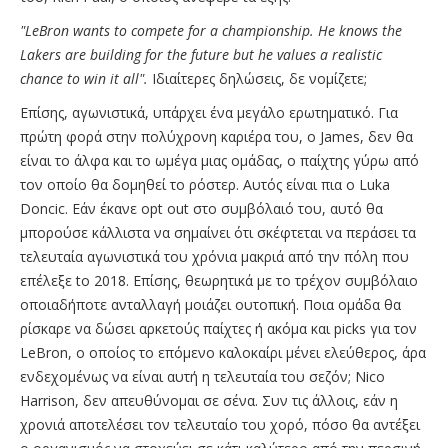
"LeBron wants to compete for a championship. He knows the
Lakers are building for the future but he values a realistic
chance to win it all".
Ιδιαίτερες δηλώσεις, δε νομίζετε;
Επίσης, αγωνιστικά, υπάρχει ένα μεγάλο ερωτηματικό. Για
πρώτη φορά στην πολύχρονη καριέρα του, ο James, δεν θα
είναι το άλφα και το ωμέγα μιας ομάδας, ο παίχτης γύρω από
τον οποίο θα δομηθεί το ρόστερ. Αυτός είναι πια ο Luka
Doncic. Εάν έκανε opt out στο συμβόλαιό του, αυτό θα
μπορούσε κάλλιστα να σημαίνει ότι σκέφτεται να περάσει τα
τελευταία αγωνιστικά του χρόνια μακριά από την πόλη που
επέλεξε to 2018. Eπίσης, θεωρητικά με το τρέχον συμβόλαιο
οποιαδήποτε ανταλλαγή μοιάζει ουτοπική. Ποια ομάδα θα
ρίσκαρε να δώσει αρκετούς παίχτες ή ακόμα και picks για τον
LeBron, ο οποίος το επόμενο καλοκαίρι μένει ελεύθερος, άρα
ενδεχομένως να είναι αυτή η τελευταία του σεζόν; Nico
Harrison, δεν απευθύνομαι σε σένα. Συν τις άλλοις, εάν η
χρονιά αποτελέσει τον τελευταίο του χορό, πόσο θα αντέξει