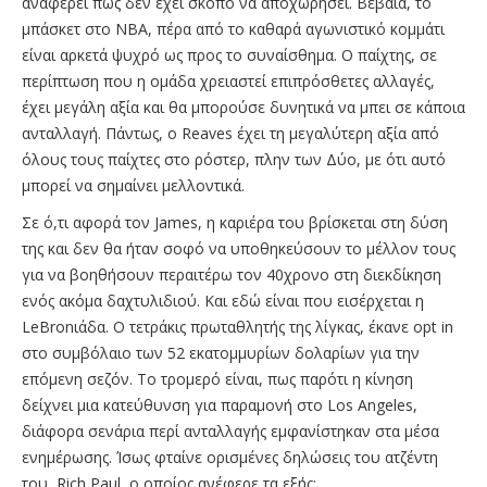
αναφέρει πως δεν έχει σκοπό να αποχωρήσει. Βέβαια, το
μπάσκετ στο ΝΒΑ, πέρα από το καθαρά αγωνιστικό κομμάτι
είναι αρκετά ψυχρό ως προς το συναίσθημα. Ο παίχτης, σε
περίπτωση που η ομάδα χρειαστεί επιπρόσθετες αλλαγές,
έχει μεγάλη αξία και θα μπορούσε δυνητικά να μπει σε κάποια
ανταλλαγή. Πάντως, ο Reaves έχει τη μεγαλύτερη αξία από
όλους τους παίχτες στο ρόστερ, πλην των Δύο, με ότι αυτό
μπορεί να σημαίνει μελλοντικά.
Σε ό,τι αφορά τον James, η καριέρα του βρίσκεται στη δύση
της και δεν θα ήταν σοφό να υποθηκεύσουν το μέλλον τους
για να βοηθήσουν περαιτέρω τον 40χρονο στη διεκδίκηση
ενός ακόμα δαχτυλιδιού. Και εδώ είναι που εισέρχεται η
LeBronιάδα. Ο τετράκις πρωταθλητής της λίγκας, έκανε opt in
στο συμβόλαιο των 52 εκατομμυρίων δολαρίων για την
επόμενη σεζόν. Το τρομερό είναι, πως παρότι η κίνηση
δείχνει μια κατεύθυνση για παραμονή στο Los Angeles,
διάφορα σενάρια περί ανταλλαγής εμφανίστηκαν στα μέσα
ενημέρωσης. Ίσως φταίνε ορισμένες δηλώσεις του ατζέντη
του, Rich Paul, ο οποίος ανέφερε τα εξής: