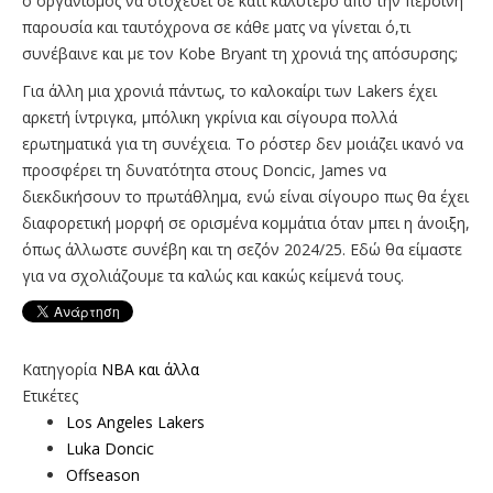
ο οργανισμός να στοχεύει σε κάτι καλύτερο από την περσινή
παρουσία και ταυτόχρονα σε κάθε ματς να γίνεται ό,τι
συνέβαινε και με τον Kobe Bryant τη χρονιά της απόσυρσης;
Για άλλη μια χρονιά πάντως, το καλοκαίρι των Lakers έχει
αρκετή ίντριγκα, μπόλικη γκρίνια και σίγουρα πολλά
ερωτηματικά για τη συνέχεια. Το ρόστερ δεν μοιάζει ικανό να
προσφέρει τη δυνατότητα στους Doncic, James να
διεκδικήσουν το πρωτάθλημα, ενώ είναι σίγουρο πως θα έχει
διαφορετική μορφή σε ορισμένα κομμάτια όταν μπει η άνοιξη,
όπως άλλωστε συνέβη και τη σεζόν 2024/25. Εδώ θα είμαστε
για να σχολιάζουμε τα καλώς και κακώς κείμενά τους.
Κατηγορία
NBA και άλλα
Ετικέτες
Los Angeles Lakers
Luka Doncic
Offseason