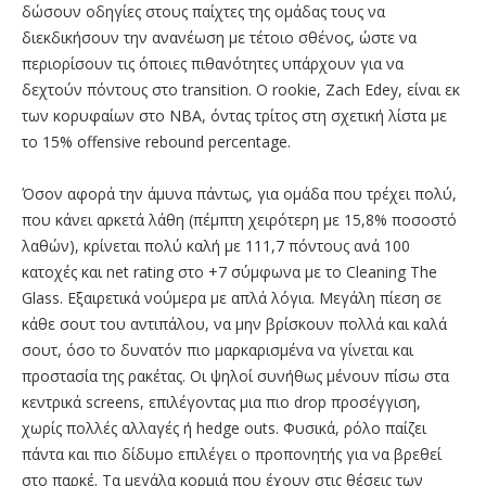
δώσουν οδηγίες στους παίχτες της ομάδας τους να
διεκδικήσουν την ανανέωση με τέτοιο σθένος, ώστε να
περιορίσουν τις όποιες πιθανότητες υπάρχουν για να
δεχτούν πόντους στο transition. O rookie, Zach Edey, είναι εκ
των κορυφαίων στο ΝΒΑ, όντας τρίτος στη σχετική λίστα με
το 15% offensive rebound percentage.
Όσον αφορά την άμυνα πάντως, για ομάδα που τρέχει πολύ,
που κάνει αρκετά λάθη (πέμπτη χειρότερη με 15,8% ποσοστό
λαθών), κρίνεται πολύ καλή με 111,7 πόντους ανά 100
κατοχές και net rating στο +7 σύμφωνα με το Cleaning The
Glass. Εξαιρετικά νούμερα με απλά λόγια. Μεγάλη πίεση σε
κάθε σουτ του αντιπάλου, να μην βρίσκουν πολλά και καλά
σουτ, όσο το δυνατόν πιο μαρκαρισμένα να γίνεται και
προστασία της ρακέτας. Οι ψηλοί συνήθως μένουν πίσω στα
κεντρικά screens, επιλέγοντας μια πιο drop προσέγγιση,
χωρίς πολλές αλλαγές ή hedge outs. Φυσικά, ρόλο παίζει
πάντα και πιο δίδυμο επιλέγει ο προπονητής για να βρεθεί
στο παρκέ. Τα μεγάλα κορμιά που έχουν στις θέσεις των