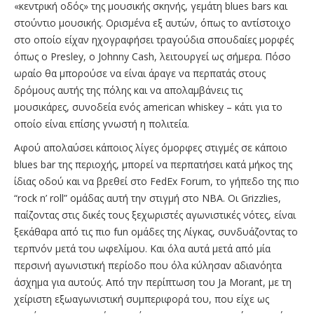
«κεντρική οδός» της μουσικής σκηνής, γεμάτη blues bars και
στούντιο μουσικής. Ορισμένα εξ αυτών, όπως το αντίστοιχο
στο οποίο είχαν ηχογραφήσει τραγούδια σπουδαίες μορφές
όπως ο Presley, o Johnny Cash, λειτουργεί ως σήμερα. Πόσο
ωραίο θα μπορούσε να είναι άραγε να περπατάς στους
δρόμους αυτής της πόλης και να απολαμβάνεις τις
μουσικάρες, συνοδεία ενός american whiskey – κάτι για το
οποίο είναι επίσης γνωστή η πολιτεία.
Αφού απολαύσει κάποιος λίγες όμορφες στιγμές σε κάποιο
blues bar της περιοχής, μπορεί να περπατήσει κατά μήκος της
ίδιας οδού και να βρεθεί στο FedEx Forum, το γήπεδο της πιο
“rock n’ roll” ομάδας αυτή την στιγμή στο ΝΒΑ. Οι Grizzlies,
παίζοντας στις δικές τους ξεχωριστές αγωνιστικές νότες, είναι
ξεκάθαρα από τις πιο fun ομάδες της Λίγκας, συνδυάζοντας το
τερπνόν μετά του ωφελίμου. Και όλα αυτά μετά από μία
περσινή αγωνιστική περίοδο που όλα κύλησαν αδιανόητα
άσχημα για αυτούς. Από την περίπτωση του Ja Morant, με τη
χείριστη εξωαγωνιστική συμπεριφορά του, που είχε ως