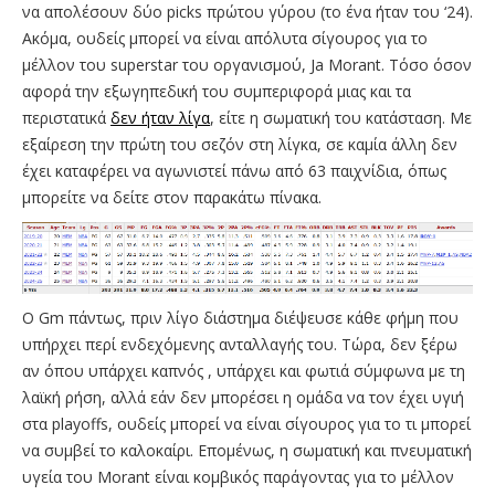
να απολέσουν δύο picks πρώτου γύρου (το ένα ήταν του ‘24).
Ακόμα, ουδείς μπορεί να είναι απόλυτα σίγουρος για το
μέλλον του superstar του οργανισμού, Ja Morant. Τόσο όσον
αφορά την εξωγηπεδική του συμπεριφορά μιας και τα
περιστατικά
δεν ήταν λίγα
, είτε η σωματική του κατάσταση. Με
εξαίρεση την πρώτη του σεζόν στη λίγκα, σε καμία άλλη δεν
έχει καταφέρει να αγωνιστεί πάνω από 63 παιχνίδια, όπως
μπορείτε να δείτε στον παρακάτω πίνακα.
O Gm πάντως, πριν λίγο διάστημα διέψευσε κάθε φήμη που
υπήρχει περί ενδεχόμενης ανταλλαγής του. Τώρα, δεν ξέρω
αν όπου υπάρχει καπνός , υπάρχει και φωτιά σύμφωνα με τη
λαϊκή ρήση, αλλά εάν δεν μπορέσει η ομάδα να τον έχει υγιή
στα playoffs, ουδείς μπορεί να είναι σίγουρος για το τι μπορεί
να συμβεί το καλοκαίρι. Επομένως, η σωματική και πνευματική
υγεία του Morant είναι κομβικός παράγοντας για το μέλλον