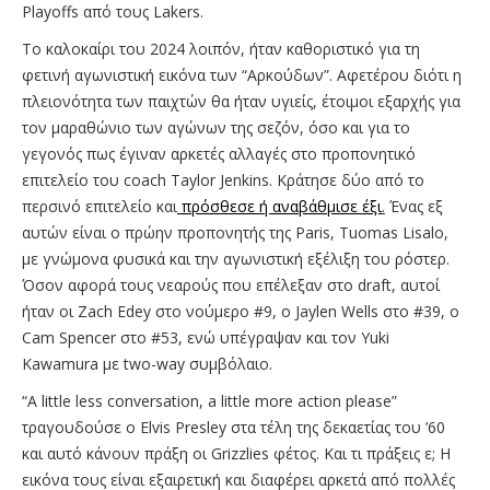
Playoffs από τους Lakers.
To καλοκαίρι του 2024 λοιπόν, ήταν καθοριστικό για τη
φετινή αγωνιστική εικόνα των “Αρκούδων”. Αφετέρου διότι η
πλειονότητα των παιχτών θα ήταν υγιείς, έτοιμοι εξαρχής για
τον μαραθώνιο των αγώνων της σεζόν, όσο και για το
γεγονός πως έγιναν αρκετές αλλαγές στο προπονητικό
επιτελείο του coach Taylor Jenkins. Κράτησε δύο από το
περσινό επιτελείο και
πρόσθεσε ή αναβάθμισε έξι
.
Ένας εξ
αυτών είναι ο πρώην προπονητής της Paris, Tuomas Lisalo,
με γνώμονα φυσικά και την αγωνιστική εξέλιξη του ρόστερ.
Όσον αφορά τους νεαρούς που επέλεξαν στο draft, αυτοί
ήταν οι Zach Edey στο νούμερο #9, ο Jaylen Wells στο #39, ο
Cam Spencer στο #53, ενώ υπέγραψαν και τον Yuki
Kawamura με two-way συμβόλαιο.
“A little less conversation, a little more action please”
τραγουδούσε ο Elvis Presley στα τέλη της δεκαετίας του ’60
και αυτό κάνουν πράξη οι Grizzlies φέτος. Και τι πράξεις ε; Η
εικόνα τους είναι εξαιρετική και διαφέρει αρκετά από πολλές