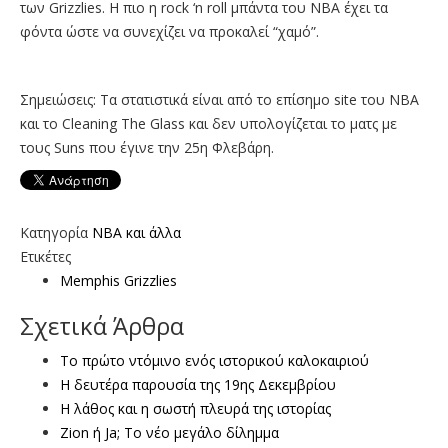
των Grizzlies. Η πιο η rock ‘n roll μπάντα του ΝΒΑ έχει τα
φόντα ώστε να συνεχίζει να προκαλεί “χαμό”.
Σημειώσεις: Τα στατιστικά είναι από το επίσημο site του ΝΒΑ
και το Cleaning The Glass και δεν υπολογίζεται το ματς με
τους Suns που έγινε την 25η Φλεβάρη.
Κατηγορία
NBA και άλλα
Ετικέτες
Memphis Grizzlies
Σχετικά Άρθρα
Το πρώτο ντόμινο ενός ιστορικού καλοκαιριού
Η δευτέρα παρουσία της 19ης Δεκεμβρίου
Η λάθος και η σωστή πλευρά της ιστορίας
Zion ή Ja; Το νέο μεγάλο δίλημμα