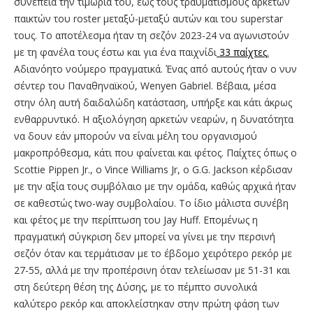
συνέπεια την τιμωρία του, έως τους τραυματισμούς αρκετών
παικτών του roster μεταξύ-μεταξύ αυτών και του superstar
τους. Το αποτέλεσμα ήταν τη σεζόν 2023-24 να αγωνιστούν
με τη φανέλα τους έστω και για ένα παιχνίδι
33 παίχτες
.
Αδιανόητο νούμερο πραγματικά. Ένας από αυτούς ήταν ο νυν
σέντερ του Παναθηναϊκού, Wenyen Gabriel. Βέβαια, μέσα
στην όλη αυτή δαιδαλώδη κατάσταση, υπήρξε και κάτι άκρως
ενθαρρυντικό. Η αξιολόγηση αρκετών νεαρών, η δυνατότητα
να δουν εάν μπορούν να είναι μέλη του οργανισμού
μακροπρόθεσμα, κάτι που φαίνεται και φέτος. Παίχτες όπως ο
Scottie Pippen Jr., o Vince Williams Jr, o G.G. Jackson κέρδισαν
με την αξία τους συμβόλαιο με την ομάδα, καθώς αρχικά ήταν
σε καθεστώς two-way συμβολαίου. Το ίδιο μάλιστα συνέβη
και φέτος με την περίπτωση του Jay Huff. Επομένως η
πραγματική σύγκριση δεν μπορεί να γίνει με την περσινή
σεζόν όταν και τερμάτισαν με το έβδομο χειρότερο ρεκόρ με
27-55, αλλά με την προπέρσινη όταν τελείωσαν με 51-31 και
στη δεύτερη θέση της Δύσης, με το πέμπτο συνολικά
καλύτερο ρεκόρ και αποκλείστηκαν στην πρώτη φάση των