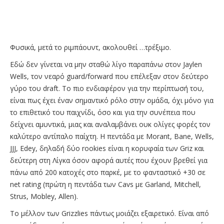
Φυσικά, μετά το ριμπάουντ, ακολουθεί …τρέξιμο.
Εδώ δεν γίνεται να μην σταθώ λίγο παραπάνω στον Jaylen
Wells, τον νεαρό guard/forward που επέλεξαν στον δεύτερο
γύρο του draft. Το πιο ενδιαφέρον για την περίπτωσή του,
είναι πως έχει έναν σημαντικό ρόλο στην ομάδα, όχι μόνο για
το επιθετικό του παιχνίδι, όσο και για την συνέπεια που
δείχνει αμυντικά, μιας και αναλαμβάνει ουκ ολίγες φορές τον
καλύτερο αντίπαλο παίχτη. Η πεντάδα με Morant, Bane, Wells,
JJJ, Edey, δηλαδή δύο rookies είναι η κορυφαία των Griz και
δεύτερη στη Λίγκα όσον αφορά αυτές που έχουν βρεθεί για
πάνω από 200 κατοχές στο παρκέ, με το φανταστικό +30 σε
net rating (πρώτη η πεντάδα των Cavs με Garland, Mitchell,
Strus, Mobley, Allen).
Το μέλλον των Grizzlies πάντως μοιάζει εξαιρετικό. Είναι από