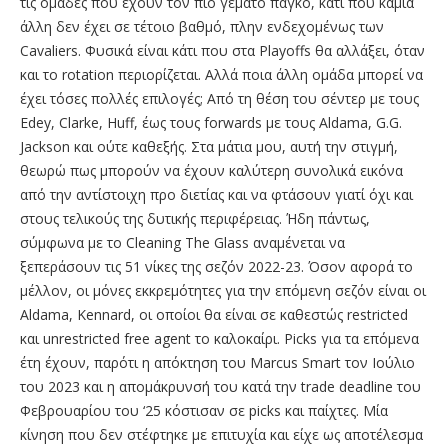
τις ομάδες που έχουν τον πιο γεμάτο πάγκο, κάτι που καμία
άλλη δεν έχει σε τέτοιο βαθμό, πλην ενδεχομένως των
Cavaliers. Φυσικά είναι κάτι που στα Playoffs θα αλλάξει, όταν
και το rotation περιορίζεται. Αλλά ποια άλλη ομάδα μπορεί να
έχει τόσες πολλές επιλογές; Από τη θέση του σέντερ με τους
Edey, Clarke, Huff, έως τους forwards με τους Aldama, G.G.
Jackson και ούτε καθεξής. Στα μάτια μου, αυτή την στιγμή,
θεωρώ πως μπορούν να έχουν καλύτερη συνολικά εικόνα
από την αντίστοιχη προ διετίας και να φτάσουν γιατί όχι και
στους τελικούς της δυτικής περιφέρειας. Ήδη πάντως,
σύμφωνα με το Cleaning The Glass αναμένεται να
ξεπεράσουν τις 51 νίκες της σεζόν 2022-23. Όσον αφορά το
μέλλον, οι μόνες εκκρεμότητες για την επόμενη σεζόν είναι οι
Aldama, Kennard, οι οποίοι θα είναι σε καθεστώς restricted
και unrestricted free agent το καλοκαίρι. Picks για τα επόμενα
έτη έχουν, παρότι η απόκτηση του Marcus Smart τον Ιούλιο
του 2023 και η απομάκρυνσή του κατά την trade deadline του
Φεβρουαρίου του ‘25 κόστισαν σε picks και παίχτες. Μία
κίνηση που δεν στέφτηκε με επιτυχία και είχε ως αποτέλεσμα