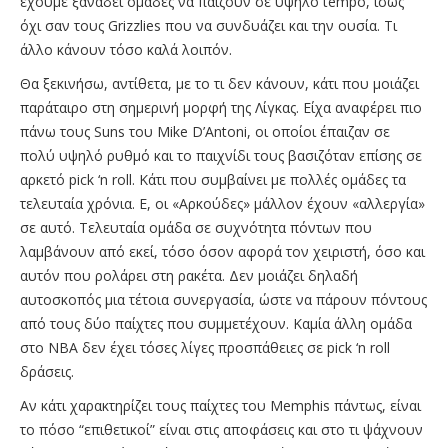
έχουμε ξαναδεί ομάδες να παίζουν σε υψηλό tempo, ίσως
όχι σαν τους Grizzlies που να συνδυάζει και την ουσία. Τι
άλλο κάνουν τόσο καλά λοιπόν.
Θα ξεκινήσω, αντίθετα, με το τι δεν κάνουν, κάτι που μοιάζει
παράταιρο στη σημερινή μορφή της Λίγκας. Είχα αναφέρει πιο
πάνω τους Suns του Mike D’Antoni, οι οποίοι έπαιζαν σε
πολύ υψηλό ρυθμό και το παιχνίδι τους βασιζόταν επίσης σε
αρκετό pick ‘n roll. Κάτι που συμβαίνει με πολλές ομάδες τα
τελευταία χρόνια. Ε, οι «Αρκούδες» μάλλον έχουν «αλλεργία»
σε αυτό. Τελευταία ομάδα σε συχνότητα πόντων που
λαμβάνουν από εκεί, τόσο όσον αφορά τον χειριστή, όσο και
αυτόν που ρολάρει στη ρακέτα. Δεν μοιάζει δηλαδή
αυτοσκοπός μια τέτοια συνεργασία, ώστε να πάρουν πόντους
από τους δύο παίχτες που συμμετέχουν. Καμία άλλη ομάδα
στο ΝΒΑ δεν έχει τόσες λίγες προσπάθειες σε pick ‘n roll
δράσεις.
Αν κάτι χαρακτηρίζει τους παίχτες του Memphis πάντως, είναι
το πόσο “επιθετικοί” είναι στις αποφάσεις και στο τι ψάχνουν