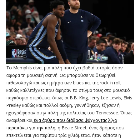
Το Memphis είναι μία πόλη που έχει βαθιά ιστορία όσον
αφορά τη μουσική σκηνή. Θα μπορούσε να θεωρηθεί
πιθανολογώ και ως η μήτρα των blues και της rock ‘n roll,
καθώς καλλιτέχνες που άφησαν το στίγμα τους στο μουσικό
παγκόσμιο στερέωμα, όπως οι B.B. King, Jerry Lee Lewis, Elvis
Presley καθώς και πολλοί ακόμη, γεννήθηκαν, έζησαν ή
ηχογράφησαν στην πόλη της πολιτείας του Tennessee. Όπως
αναφέρει και
ένα άρθρο που διάβασα ψάχνοντας λίγο
παραπάνω για την πόλη
,
η Beale Street, ένας δρόμος που
επεκτείνεται για περίπου τρία χιλιόμετρα, ήταν κάποτε η