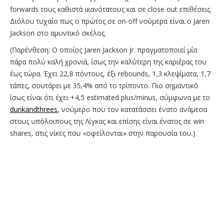
forwards τους καθιστά ικανότατους και σε close out επιθέσεις.
Διόλου τυχαίο πως ο πρώτος σε on-off νούμερα είναι ο Jaren
Jackson στο αμυντικό σκέλος.
(Παρένθεση: Ο οποίος Jaren Jackson Jr. πραγματοποιεί μία
πάρα πολύ καλή χρονιά, ίσως την καλύτερη της καριέρας του
έως τώρα. Έχει 22,8 πόντους, έξι rebounds, 1,3 κλεψίματα, 1,7
τάπες, σουτάρει με 35,4% από το τρίποντο. Πιο σημαντικό
ίσως είναι ότι έχει +4,5 estimated plus/minus, σύμφωνα με το
dunkandthrees
, νούμερο που τον κατατάσσει ένατο ανάμεσα
στους υπόλοιπους της Λίγκας και επίσης είναι ένατος σε win
shares, στις νίκες που «οφείλονται» στην παρουσία του.)