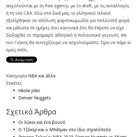
ασχολούνται με τη free agency, με το draft, με τις ανταλλαγές
ή τη νέα CBA. Εδώ στα δικά μας, οι ελληνικοί τελικοί
εξελίχθηκαν σε απόλυτη φαρσοκωμωδία για πολλοστή φορά
και μάλιστα σε ημέρες που κανονικά δεν θα έπρεπε να είχε
διεξαχθεί το παραμικρό αθλητικό ή πολιτιστικό γεγονός. Με
τον Γιόκιτς θα συνεχίζουμε να ασχολούμαστε; Ώρα να πάμε κι
εμείς σπίτι.
Κατηγορία
NBA και άλλα
Ετικέτες
nikola jokic
Denver Nuggets
Σχετικά Άρθρα
Οι λύκοι και ένα βουνό
Ο Τζόκερ και ο Μπάτμαν στο ίδιο στρατόπεδο
Preview Τελικών ΝΒΑ 2023: Denver Nuggets vs Miami