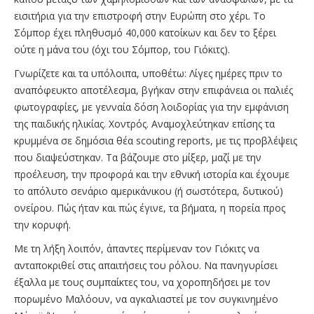
εισιτήρια για την επιστροφή στην Ευρώπη στο χέρι. To
Σόμπορ έχει πληθυσμό 40,000 κατοίκων και δεν το ξέρει
ούτε η μάνα του (όχι του Σόμπορ, του Γιόκιτς).
Γνωρίζετε και τα υπόλοιπα, υποθέτω: Λίγες ημέρες πριν το
αναπόφευκτο αποτέλεσμα, βγήκαν στην επιφάνεια οι παλιές
φωτογραφίες, με γενναία δόση λοιδορίας για την εμφάνιση
της παιδικής ηλικίας. Χοντρός. Αναμοχλεύτηκαν επίσης τα
κρυμμένα σε δημόσια θέα scouting reports, με τις προβλέψεις
που διαψεύστηκαν. Τα βάζουμε στο μίξερ, μαζί με την
προέλευση, την προφορά και την εθνική ιστορία και έχουμε
το απόλυτο σενάριο αμερικάνικου (ή σωστότερα, δυτικού)
ονείρου. Πώς ήταν και πώς έγινε, τα βήματα, η πορεία προς
την κορυφή.
Με τη λήξη λοιπόν, άπαντες περίμεναν τον Γιόκιτς να
ανταποκριθεί στις απαιτήσεις του ρόλου. Να πανηγυρίσει
έξαλλα με τους συμπαίκτες του, να χοροπηδήσει με τον
πορωμένο Μαλόουν, να αγκαλιαστεί με τον συγκινημένο