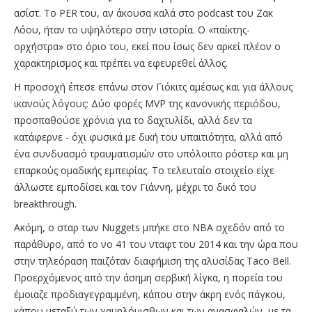
ασίστ. Το PER του, αν άκουσα καλά στο podcast του Ζακ
Λόου, ήταν το υψηλότερο στην ιστορία. Ο «παίκτης-
ορχήστρα» στο όριο του, εκεί που ίσως δεν αρκεί πλέον ο
χαρακτηρισμος και πρέπει να εφευρεθεί άλλος.
Η προσοχή έπεσε επάνω στον Γιόκιτς αμέσως και για άλλους
ικανούς λόγους: Δύο φορές MVP της κανονικής περιόδου,
προσπαθούσε χρόνια για το δαχτυλίδι, αλλά δεν τα
κατάφερνε - όχι φυσικά με δική του υπαιτιότητα, αλλά από
ένα συνδυασμό τραυματισμών στο υπόλοιπο ρόστερ και μη
επαρκούς ομαδικής εμπειρίας. Το τελευταίο στοιχείο είχε
άλλωστε εμποδίσει και τον Γιάννη, μέχρι το δικό του
breakthrough.
Ακόμη, o σταρ των Nuggets μπήκε στο ΝΒΑ σχεδόν από το
παράθυρο, από το νο 41 του νταφτ του 2014 και την ώρα που
στην τηλεόραση παιζόταν διαφήμιση της αλυσίδας Taco Bell.
Προερχόμενος από την άσημη σερβική λίγκα, η πορεία του
έμοιαζε προδιαγεγραμμένη, κάπου στην άκρη ενός πάγκου,
κάπου μεταξύ των χαμηλόμισθων και των ανασφαλών, με τα