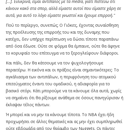
[...]. Ειλικρινά, είμαι αντίπαλος με τα media, γιατί πιστεύω ότι
κάνουν κακό στα σπορ, αλλά είμαστε αυτοί που είμαστε χάρη σε
αυτά, για αυτό το λόγο είμαστε γνωστοί και έχουμε επιρροή."
Πού το περίεργο, συνεπώς; O Γιόκιτς, έχοντας συναίσθηση
της προέλευσης της επιρροής του και της δυναμης που
κατέχει, δεν υπήρχε περίπτωση να δώσει τίποτε παραπάνω
από όσα έδωσε. Ούτε σε φόρμα θα έμπαινε, ούτε θα άφηνε
το κορυφαίο του επίτευγμα να το ξερογλείφουν διάφοροι.
Και πάλι, δεν θα κάτσουμε να τον ψυχολογήσουμε
περαιτέρω. Η εικόνα και οι πράξεις είναι σημαντικότερες: Το
αγκάλιασμα των αντιπάλων, η περιφρόνηση του ατομικού
επιτεύγματος έναντι του ομαδικού, η αδιαφορία για το
βασικό στόρι. Κάτι μπορούμε να τα κάνουμε όλα αυτά, χωρίς
να σημαίνει ότι θα ρίξουμε ανάθεμα σε όσους πανηγύρισαν ή
έκλαψαν τέλος πάντων.
Ή μπορεί και να μην τα κάνουμε τίποτα. Το ΝΒΑ έχει ήδη
προχωρήσει σε άλλες θεματικές και ας μην έχει συμπληρωθεί
ούτε εβδομάδα από τον θρίαμβο των Nuggets. Οι πάντες