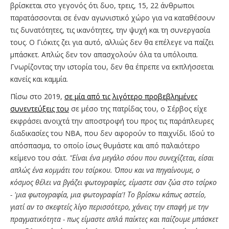
βρίσκεται στο γεγονός ότι δυο, τρεις, 15, 22 άνθρωποι
παρατάσσονται σε έναν αγωνιστικό χώρο για να καταθέσουν
τις δυνατότητες, τις ικανότητες, την ψυχή και τη συνεργασία
τους. Ο Γιόκιτς ζει για αυτό, αλλιώς δεν θα επέλεγε να παίζει
μπάσκετ. Απλώς δεν τον απασχολούν όλα τα υπόλοιπα.
Γνωρίζοντας την ιστορία του, δεν θα έπρεπε να εκπλήσσεται
κανείς και καμμία.
Πίσω στο 2019,
σε μία από τις λιγότερο προβεβλημένες
συνεντεύξεις του
σε μέσο της πατρίδας του, ο Σέρβος είχε
εκφράσει ανοιχτά την αποστροφή του προς τις παράπλευρες
διαδικασίες του ΝΒΑ, που δεν αφορούν το παιχνίδι. Ιδού το
απόσπασμα, το οποίο ίσως θυμάστε και από παλαιότερο
κείμενο του σάιτ.
"Είναι ένα μεγάλο σόου που συνεχίζεται, είσαι
απλώς ένα κομμάτι του τσίρκου. Όπου και να πηγαίνουμε, ο
κόσμος θέλει να βγάζει φωτογραφίες, είμαστε σαν ζώα στο τσίρκο
- 'μια φωτογραφία, μια φωτογραφία'! Το βρίσκω κάπως αστείο,
γιατί αν το σκεφτείς λίγο περισσότερο, χάνεις την επαφή με την
πραγματικότητα - πως είμαστε απλά παίκτες και παίζουμε μπάσκετ