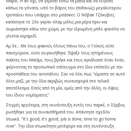
Μάρεϊ. Ή αν όχι, να γεμίσει έστω τα μάτια και να λυγίσει
κάπως τα γόνατα, υπό το βάρος του (πιθανώς) μεγαλύτερου
τροπαίου που υπάρχει στο μπάσκετ. O Nόβακ Τζόκοβιτς
κατέκτησε το 23ο γκραν σλαμ μόλις μια μέρα πριν και
σωριάστηκε κάτω στο χώμα, με την ιδρωμένη μπλε φανέλα να
γίνεται κεραμιδί.
Αμ δε... Με τους φακούς όλους πάνω του, ο Γιόκιτς ούτε
πανηγύρισε, ούτε συγκινήθηκε. Έψαξε τους ηττημένους
παίκτες του Μαϊάμι, τους βρήκε και τους αγκάλιασε έναν έναν,
φέρνοντας το προσωπικό επίτευγμα στο ίδιο επίπεδο με την
προσπάθεια του αντιπάλου. Σαν να λέει πως "είμαστε σε αυτό
όλοι μαζί, με την ίδια ακριβώς συνεισφορά στο τελικό
αποτέλεσμα. Εσείς από τη μία, εμείς από την άλλη, οι όψεις
του ίδιου νομίσματος".
Στιγμές αργότερα, στη συνέντευξη εντός του παρκέ, ο Σέρβος
ρωτήθηκε για τα συναισθήματά του. Απάντησε σχεδόν
στωικά. "It's good, it's good, job is done, time to go home
now". Την ίδια στωικότητα μετέφερε και στη συνέντευξη