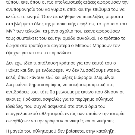
τύπου, εκεί όπου οι πιο απολαυστικές ατάκες αφορούσαν την
ανυπομονησία του να γυρίσει σπίτι και την επιθυμία του να
κλείσει το κινητό. Όταν δε κλήθηκε να παραλάβει, μπροστά
στα βλέμματα όλης της μπασκετικής υφηλίου, το τρόπαιο του
MVP των τελικών, τα μόνα σχόλια που έκανε αφορούσαν
τους συμπαίκτες του και την ομάδα συνολικά. To τρόπαιο το
άφησε στο τραπέζι και αργότερα ο Μπρους Μπράουν τον
έψαχνε για να του το παραδώσει.
Δεν έχω ιδέα τι απόλαυση κράτησε για τον εαυτό του ο
Γιόκιτς και δεν με ενδιαφέρει. Αν δεν λυσσάξουμε ντε και
καλά, όπως κάνουν εδώ και μέρες διάφοροι βλαμμένοι
Αμερικάνοι δημοσιογράφοι, να ασκήσουμε κριτική στις
αντιδράσεις του, τότε θα μείνουμε με εκείνο που δίνουν οι
εικόνες. Πρόκειται ασφαλώς για το περίφημο αθλητικό
ιδεώδες, που συχνά ασφυκτιά στα στενά όρια του
επαγγελματικού αθλητισμού, εντός των οποίων την ιστορία
συνηθίζουν να την γράφουν οι νικητές και οι νικήτριες.
Η μαγεία του αθλητισμού δεν βρίσκεται στην κατάληξη,