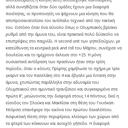
αλλά συνηθίζεται όταν δύο ομάδες έχουν μια διαφορά
ποιότητας, οι προπονητές να ψάχνουν μια κίνηση που θα
αποπροσανατολίσει τον αντίπαλο τεχνικό από την τακτική
του. Ωστόσο όταν ένα σύνολο όπως ο Ολυμπιακός βρίσκει
ρυθμό από την άμυνα του, είναι πρακτικά πολύ δύσκολο να
επιστρέψεις στο παιχνίδι. Η second unit των γηπεδούχων, με
κατεύθυνση τα κεντρικά pick and roll του Μάρτιν, συνέχισε να
δουλεύει και το ημίχρονο έκλεισε στο +25. Η μόνη
ουσιαστικά αντίδραση των πρασίνων ήταν στην τρίτη
περίοδο, όταν ο κόουτς Πρίφτης χαμήλωσε το σχήμα με τρία
γκαρντ και τον Κασελάκη στο 4 και έβγαλε μια ένταση στην
άμυνα, χτυπώντας παράλληλα στην αδυναμία του
Ολυμπιακού στο αμυντικό τρανζίσιον και συγκεκριμένα στα
πρώτα 8’’, μειώνοντας την διαφορά στους 14 πόντους. Εκεί η
είσοδος τον Σλούκα και ΜακΚίσικ στη θέση του Γουόκαπ-
Ντόρσεϊ επανέφερε την εικόνα του πρώτου δεκαλέπτου.
Ασφυκτική πίεση στην περιφέρεια, κλείσιμο των χώρων από
τα φτερά των κόκκινων και ανοιχτό γήπεδο. Η διαφορά