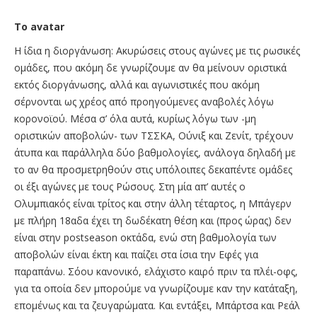
Το avatar
Η ίδια η διοργάνωση: Ακυρώσεις στους αγώνες με τις ρωσικές
ομάδες, που ακόμη δε γνωρίζουμε αν θα μείνουν οριστικά
εκτός διοργάνωσης, αλλά και αγωνιστικές που ακόμη
σέρνονται ως χρέος από προηγούμενες αναβολές λόγω
κορονοϊού. Μέσα σ’ όλα αυτά, κυρίως λόγω των -μη
οριστικών αποβολών- των ΤΣΣΚΑ, Ούνιξ και Ζενίτ, τρέχουν
άτυπα και παράλληλα δύο βαθμολογίες, ανάλογα δηλαδή με
το αν θα προσμετρηθούν στις υπόλοιπες δεκαπέντε ομάδες
οι έξι αγώνες με τους Ρώσους. Στη μία απ’ αυτές ο
Ολυμπιακός είναι τρίτος και στην άλλη τέταρτος, η Μπάγερν
με πλήρη 18αδα έχει τη δωδέκατη θέση και (προς ώρας) δεν
είναι στην postseason οκτάδα, ενώ στη βαθμολογία των
αποβολών είναι έκτη και παίζει στα ίσια την Εφές για
παραπάνω. Σόου κανονικό, ελάχιστο καιρό πριν τα πλέι-οφς,
για τα οποία δεν μπορούμε να γνωρίζουμε καν την κατάταξη,
επομένως και τα ζευγαρώματα. Και εντάξει, Μπάρτσα και Ρεάλ