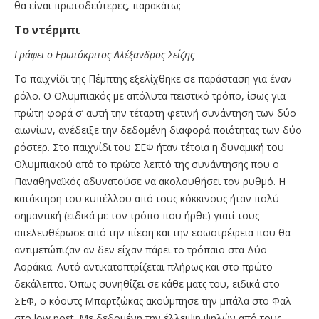
θα είναι πρωτοδεύτερες, παρακάτω;
Το ντέρμπι
Γράφει ο Ερωτόκριτος Αλέξανδρος Σεΐζης
Το παιχνίδι της Πέμπτης εξελίχθηκε σε παράσταση για έναν
ρόλο. Ο Ολυμπιακός με απόλυτα πειστικό τρόπο, ίσως για
πρώτη φορά σ’ αυτή την τέταρτη φετινή συνάντηση των δύο
αιωνίων, ανέδειξε την δεδομένη διαφορά ποιότητας των δύο
ρόστερ. Στο παιχνίδι του ΣΕΦ ήταν τέτοια η δυναμική του
Ολυμπιακού από το πρώτο λεπτό της συνάντησης που ο
Παναθηναϊκός αδυνατούσε να ακολουθήσει τον ρυθμό. Η
κατάκτηση του κυπέλλου από τους κόκκινους ήταν πολύ
σημαντική (ειδικά με τον τρόπο που ήρθε) γιατί τους
απελευθέρωσε από την πίεση και την εσωστρέφεια που θα
αντιμετώπιζαν αν δεν είχαν πάρει το τρόπαιο στα Δύο
Αοράκια. Αυτό αντικατοπτρίζεται πλήρως και στο πρώτο
δεκάλεπτο. Όπως συνηθίζει σε κάθε ματς του, ειδικά στο
ΣΕΦ, ο κόουτς Μπαρτζώκας ακούμπησε την μπάλα στο Φαλ
στο low post. Με δεδομένη την έλλειψη ψηλών από τους