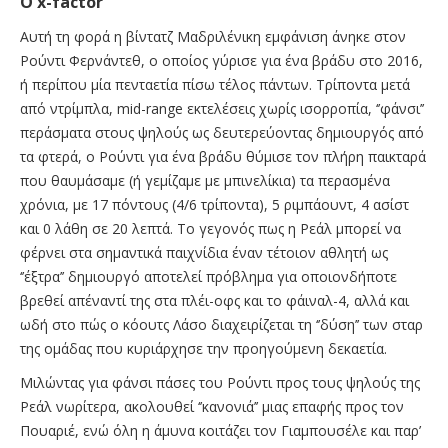
Ο x-factor
Αυτή τη φορά η βίντατζ Μαδριλένικη εμφάνιση άνηκε στον
Ρούντι Φερνάντεθ, ο οποίος γύρισε για ένα βράδυ στο 2016,
ή περίπου μία πενταετία πίσω τέλος πάντων. Τρίποντα μετά
από ντρίμπλα, mid-range εκτελέσεις χωρίς ισορροπία, ‘’φάνσι’’
περάσματα στους ψηλούς ως δευτερεύοντας δημιουργός από
τα φτερά, ο Ρούντι για ένα βράδυ θύμισε τον πλήρη παικταρά
που θαυμάσαμε (ή γεμίζαμε με μπινελίκια) τα περασμένα
χρόνια, με 17 πόντους (4/6 τρίποντα), 5 ριμπάουντ, 4 ασίστ
και 0 λάθη σε 20 λεπτά. To γεγονός πως η Ρεάλ μπορεί να
φέρνει στα σημαντικά παιχνίδια έναν τέτοιον αθλητή ως
‘’έξτρα’’ δημιουργό αποτελεί πρόβλημα για οποιονδήποτε
βρεθεί απέναντί της στα πλέι-οφς και το φάιναλ-4, αλλά και
ωδή στο πώς ο κόουτς Λάσο διαχειρίζεται τη ‘’δύση’’ των σταρ
της ομάδας που κυριάρχησε την προηγούμενη δεκαετία.
Μιλώντας για φάνσι πάσες του Ρούντι προς τους ψηλούς της
Ρεάλ νωρίτερα, ακολουθεί ‘’κανονιά’’ μιας επαφής προς τον
Πουαριέ, ενώ όλη η άμυνα κοιτάζει τον Γιαμπουσέλε και παρ’