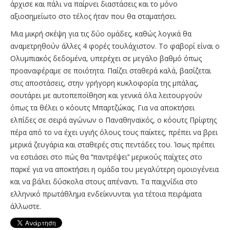
άρχισε και πάλι να παίρνει διαστάσεις και το μόνο
αξιοσημείωτο στο τέλος ήταν που θα σταματήσει.
Μια μικρή σκέψη για τις δύο ομάδες, καθώς λογικά θα
αναμετρηθούν άλλες 4 φορές τουλάχιστον. Το φαβορί είναι ο
Ολυμπιακός δεδομένα, υπερέχει σε μεγάλο βαθμό όπως
προαναφέραμε σε ποιότητα. Παίζει σταθερά καλά, βασίζεται
στις αποστάσεις, στην γρήγορη κυκλοφορία της μπάλας,
σουτάρει με αυτοπεποίθηση και γενικά όλα λειτουργούν
όπως τα θέλει ο κόουτς Μπαρτζώκας. Για να αποκτήσει
ελπίδες σε σειρά αγώνων ο Παναθηναϊκός, ο κόουτς Πρίφτης
πέρα από το να έχει υγιής όλους τους παίκτες, πρέπει να βρει
μερικά ζευγάρια και σταθερές στις πεντάδες του. Ίσως πρέπει
να εστιάσει στο πώς θα ‘’παντρέψει’’ μερικούς παίχτες στο
παρκέ για να αποκτήσει η ομάδα του μεγαλύτερη ομοιογένεια
και να βάλει δύσκολα στους απέναντι. Τα παιχνίδια στο
ελληνικό πρωτάθλημα ενδείκνυνται για τέτοια πειράματα
άλλωστε.