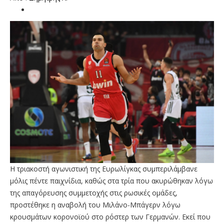
Η τριακοστή αγωνιστική της Ευρωλίγκας συμπεριλάμβανε
μόλις πέντε παιχνίδια, καθώς στα τρία που ακυρώθηκαν λόγω
της απαγόρευσης συμμετοχής στις ρωσικές ομάδες,
προστέθηκε η αναβολή του Μιλάνο-Μπάγερν λόγω
κρουσμάτων κορονοϊού στο ρόστερ των Γερμανών. Εκεί που