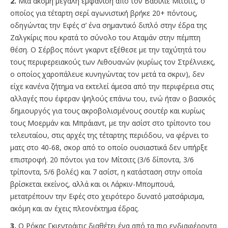
2.
Μία ακόμη μεγάλη εμφάνιση από τον Βασίλιε Μίτσιτς, ο
οποίος για τέταρτη σερί αγωνιστική βρήκε 20+ πόντους,
οδηγώντας την Εφές σ’ ένα σημαντικό διπλό στην έδρα της
Ζαλγκίρις που κρατά το σύνολο του Αταμάν στην πέμπτη
θέση. O Σέρβος πόιντ γκαρντ εξέθεσε με την ταχύτητά του
τους περιφερειακούς των Λιθουανών (κυρίως τον Στρέλνιεκς,
ο οποίος χαροπάλευε κυνηγώντας τον μετά τα σκριν), δεν
είχε κανένα ζήτημα να εκτελεί άμεσα από την περιφέρεια στις
αλλαγές που έφεραν ψηλούς επάνω του, ενώ ήταν ο βασικός
δημιουργός για τους ακροβολισμένους σουτέρ και κυρίως
τους Μοερμάν και Μπράιαντ, με την ασίστ στο τρίποντο του
τελευταίου, στις αρχές της τέταρτης περιόδου, να φέρνει το
ματς στο 40-68, σκορ από το οποίο ουσιαστικά δεν υπήρξε
επιστροφή. 20 πόντοι για τον Μίτσιτς (3/6 δίποντα, 3/6
τρίποντα, 5/6 βολές) και 7 ασίστ, η κατάσταση στην οποία
βρίσκεται εκείνος, αλλά και οι Λάρκιν-Μπομπουά,
μετατρέπουν την Εφές στο χειρότερο δυνατό ματσάρισμα,
ακόμη και αν έχεις πλεονέκτημα έδρας.
3.
Ο Ρόκας Γκιεντράιτις διαθέτει ένα από τα πιο ενδιαφέροντα