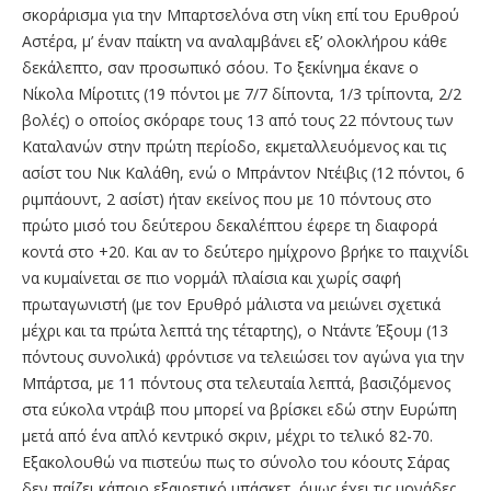
σκοράρισμα για την Μπαρτσελόνα στη νίκη επί του Ερυθρού
Αστέρα, μ’ έναν παίκτη να αναλαμβάνει εξ’ ολοκλήρου κάθε
δεκάλεπτο, σαν προσωπικό σόου. Το ξεκίνημα έκανε ο
Νίκολα Μίροτιτς (19 πόντοι με 7/7 δίποντα, 1/3 τρίποντα, 2/2
βολές) ο οποίος σκόραρε τους 13 από τους 22 πόντους των
Καταλανών στην πρώτη περίοδο, εκμεταλλευόμενος και τις
ασίστ του Νικ Καλάθη, ενώ ο Μπράντον Ντέιβις (12 πόντοι, 6
ριμπάουντ, 2 ασίστ) ήταν εκείνος που με 10 πόντους στο
πρώτο μισό του δεύτερου δεκαλέπτου έφερε τη διαφορά
κοντά στο +20. Και αν το δεύτερο ημίχρονο βρήκε το παιχνίδι
να κυμαίνεται σε πιο νορμάλ πλαίσια και χωρίς σαφή
πρωταγωνιστή (με τον Ερυθρό μάλιστα να μειώνει σχετικά
μέχρι και τα πρώτα λεπτά της τέταρτης), ο Ντάντε Έξουμ (13
πόντους συνολικά) φρόντισε να τελειώσει τον αγώνα για την
Μπάρτσα, με 11 πόντους στα τελευταία λεπτά, βασιζόμενος
στα εύκολα ντράιβ που μπορεί να βρίσκει εδώ στην Ευρώπη
μετά από ένα απλό κεντρικό σκριν, μέχρι το τελικό 82-70.
Εξακολουθώ να πιστεύω πως το σύνολο του κόουτς Σάρας
δεν παίζει κάποιο εξαιρετικό μπάσκετ, όμως έχει τις μονάδες,