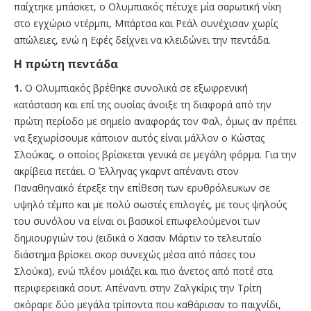
παίχτηκε μπάσκετ, ο Ολυμπιακός πέτυχε μία σαρωτική νίκη
στο εγχώριο ντέρμπι, Μπάρτσα και Ρεάλ συνέχισαν χωρίς
απώλειες, ενώ η Εφές δείχνει να κλειδώνει την πεντάδα.
Η πρώτη πεντάδα
1.
Ο Ολυμπιακός βρέθηκε συνολικά σε εξωφρενική
κατάσταση και επί της ουσίας άνοιξε τη διαφορά από την
πρώτη περίοδο με σημείο αναφοράς τον Φαλ, όμως αν πρέπει
να ξεχωρίσουμε κάποιον αυτός είναι μάλλον ο Κώστας
Σλούκας, ο οποίος βρίσκεται γενικά σε μεγάλη φόρμα. Για την
ακρίβεια πετάει. Ο Έλληνας γκαρντ απέναντι στον
Παναθηναϊκό έτρεξε την επίθεση των ερυθρόλευκων σε
υψηλό τέμπο και με πολύ σωστές επιλογές, με τους ψηλούς
του συνόλου να είναι οι βασικοί επωφελούμενοι των
δημιουργιών του (ειδικά ο Χασαν Μάρτιν το τελευταίο
διάστημα βρίσκει σκορ συνεχώς μέσα από πάσες του
Σλούκα), ενώ πλέον μοιάζει και πιο άνετος από ποτέ στα
περιφερειακά σουτ. Απέναντι στην Ζαλγκίρις την Τρίτη
σκόραρε δύο μεγάλα τρίποντα που καθάρισαν το παιχνίδι,