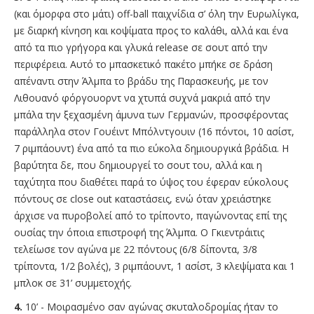
(και όμορφα στο μάτι) off-ball παιχνίδια σ’ όλη την Ευρωλίγκα,
με διαρκή κίνηση και κοψίματα προς το καλάθι, αλλά και ένα
από τα πιο γρήγορα και γλυκά release σε σουτ από την
περιφέρεια. Αυτό το μπασκετικό πακέτο μπήκε σε δράση
απέναντι στην Άλμπα το βράδυ της Παρασκευής, με τον
Λιθουανό φόργουορντ να χτυπά συχνά μακριά από την
μπάλα την ξεχασμένη άμυνα των Γερμανών, προσφέροντας
παράλληλα στον Γουέιντ Μπόλντγουιν (16 πόντοι, 10 ασίστ,
7 ριμπάουντ) ένα από τα πιο εύκολα δημιουργικά βράδια. Η
βαρύτητα δε, που δημιουργεί το σουτ του, αλλά και η
ταχύτητα που διαθέτει παρά το ύψος του έφεραν εύκολους
πόντους σε close out καταστάσεις, ενώ όταν χρειάστηκε
άρχισε να πυροβολεί από το τρίποντο, παγώνοντας επί της
ουσίας την όποια επιστροφή της Άλμπα. Ο Γκιεντράιτις
τελείωσε τον αγώνα με 22 πόντους (6/8 δίποντα, 3/8
τρίποντα, 1/2 βολές), 3 ριμπάουντ, 1 ασίστ, 3 κλεψίματα και 1
μπλοκ σε 31’ συμμετοχής.
4.
10’ - Μοιρασμένο σαν αγώνας σκυταλοδρομίας ήταν το