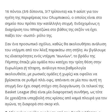
16 πόντοι (3/6 δίποντα, 3/7 τρίποντα) και 9 ασίστ για τον
ηγέτη της περιφέρειας του Ολυμπιακού, ο οποίος είναι στο
σημείο που πρέπει την κατάλληλη στιγμή. Ενδεχομένως η
διαχείριση του Μπαρτζώκα στο βάθος της σεζόν να έχει
παίξει τον -σωστό- ρόλο της.
Σαν ένα προσωπικό σχόλιο, καθώς θα ακολουθήσει ανάλυση
του ντέρμπι από τον Άλεξ παρακάτω στη στήλη: Αν βγάλουμε
τις ιδιαιτερότητες ενός ντέρμπι ‘’αιωνίων’’, το βράδυ της
Πέμπτης έπαιζε μία ομάδα που κατέχει την τρίτη θέση στην
Ευρωλίγκα (ή τέταρτη, ανάλογα ποια βαθμολογία
ακολουθείτε, με ρωσικές ομάδες ή χωρίς) και οφείλει να
βρίσκεται σε ρυθμό πλέι-οφς, απέναντι σε μία που αυτή τη
στιγμή δεν έχει σαφή στόχο στη διοργάνωση. Οι τελικοί της
Basket League (θα) είναι μία διαφορετική συνθήκη, ως τότε
δε χρειάζεται υπερβολή στις κρίσεις από καμιά πλευρά για τον
αγώνα, τη διαφορά στο σκορ κτλ.