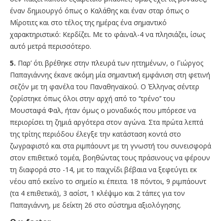
έναν δημιουργό όπως ο Καλάθης και έναν σταρ όπως ο
Μίροτιτς και στο τέλος της ημέρας ένα σημαντικό
χαρακτηριστικό: Κερδίζει. Με το φάιναλ-4 να πλησιάζει, ίσως
αυτό μετρά περισσότερο.
5.
Παρ’ ότι βρέθηκε στην πλευρά των ηττημένων, ο Γιώργος
Παπαγιάννης έκανε ακόμη μία σημαντική εμφάνιση στη φετινή
σεζόν με τη φανέλα του Παναθηναϊκού. Ο Έλληνας σέντερ
ζορίστηκε όπως όλοι στην αρχή από το ‘’τρένο’’ του
Μουσταφά Φαλ, ήταν όμως ο μοναδικός που μπόρεσε να
περιορίσει τη ζημιά αργότερα στον αγώνα. Στα πρώτα λεπτά
της τρίτης περιόδου έλεγξε την κατάσταση κοντά στο
ζωγραφιστό και στα ριμπάουντ με τη γνωστή του συνεισφορά
στον επιθετικό τομέα, βοηθώντας τους πράσινους να φέρουν
τη διαφορά στο -14, με το παιχνίδι βέβαια να ξεφεύγει εκ
νέου από εκείνο το σημείο κι έπειτα. 18 πόντοι, 9 ριμπάουντ
(τα 4 επιθετικά), 3 ασίστ, 1 κλέψιμο και 2 τάπες για τον
Παπαγιάννη, με δείκτη 26 στο σύστημα αξιολόγησης.