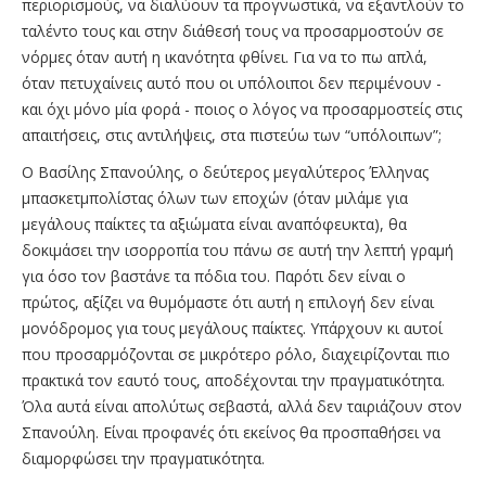
περιορισμούς, να διαλύουν τα προγνωστικά, να εξαντλούν το
ταλέντο τους και στην διάθεσή τους να προσαρμοστούν σε
νόρμες όταν αυτή η ικανότητα φθίνει. Για να το πω απλά,
όταν πετυχαίνεις αυτό που οι υπόλοιποι δεν περιμένουν -
και όχι μόνο μία φορά - ποιος ο λόγος να προσαρμοστείς στις
απαιτήσεις, στις αντιλήψεις, στα πιστεύω των “υπόλοιπων”;
Ο Βασίλης Σπανούλης, ο δεύτερος μεγαλύτερος Έλληνας
μπασκετμπολίστας όλων των εποχών (όταν μιλάμε για
μεγάλους παίκτες τα αξιώματα είναι αναπόφευκτα), θα
δοκιμάσει την ισορροπία του πάνω σε αυτή την λεπτή γραμή
για όσο τον βαστάνε τα πόδια του. Παρότι δεν είναι ο
πρώτος, αξίζει να θυμόμαστε ότι αυτή η επιλογή δεν είναι
μονόδρομος για τους μεγάλους παίκτες. Υπάρχουν κι αυτοί
που προσαρμόζονται σε μικρότερο ρόλο, διαχειρίζονται πιο
πρακτικά τον εαυτό τους, αποδέχονται την πραγματικότητα.
Όλα αυτά είναι απολύτως σεβαστά, αλλά δεν ταιριάζουν στον
Σπανούλη. Είναι προφανές ότι εκείνος θα προσπαθήσει να
διαμορφώσει την πραγματικότητα.