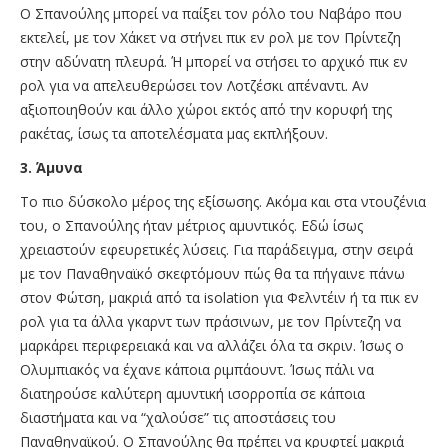
Ο Σπανούλης μπορεί να παίξει τον ρόλο του Ναβάρο που
εκτελεί, με τον Χάκετ να στήνει πικ εν ρολ με τον Πρίντεζη
στην αδύνατη πλευρά. Ή μπορεί να στήσει το αρχικό πικ εν
ρολ για να απελευθερώσει τον Λοτζέσκι απέναντι. Αν
αξιοποιηθούν και άλλο χώροι εκτός από την κορυφή της
ρακέτας, ίσως τα αποτελέσματα μας εκπλήξουν.
3. Άμυνα
Το πιο δύσκολο μέρος της εξίσωσης. Ακόμα και στα ντουζένια
του, ο Σπανούλης ήταν μέτριος αμυντικός. Εδώ ίσως
χρειαστούν εφευρετικές λύσεις. Για παράδειγμα, στην σειρά
με τον Παναθηναϊκό σκεφτόμουν πώς θα τα πήγαινε πάνω
στον Φώτση, μακριά από τα isolation για Φελντέιν ή τα πικ εν
ρολ για τα άλλα γκαρντ των πράσινων, με τον Πρίντεζη να
μαρκάρει περιφερειακά και να αλλάζει όλα τα σκριν. Ίσως ο
Ολυμπιακός να έχανε κάποια ριμπάουντ. Ίσως πάλι να
διατηρούσε καλύτερη αμυντική ισορροπία σε κάποια
διαστήματα και να “χαλούσε” τις αποστάσεις του
Παναθηναϊκού. Ο Σπανούλης θα πρέπει να κρυφτεί μακριά