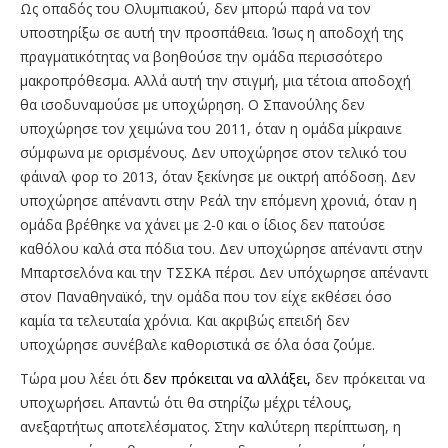
Ως οπαδός του Ολυμπιακού, δεν μπορώ παρά να τον
υποστηρίξω σε αυτή την προσπάθεια. Ίσως η αποδοχή της
πραγματικότητας να βοηθούσε την ομάδα περισσότερο
μακροπρόθεσμα. Αλλά αυτή την στιγμή, μια τέτοια αποδοχή
θα ισοδυναμούσε με υποχώρηση. Ο Σπανούλης δεν
υποχώρησε τον χειμώνα του 2011, όταν η ομάδα μίκραινε
σύμφωνα με ορισμένους. Δεν υποχώρησε στον τελικό του
φάιναλ φορ το 2013, όταν ξεκίνησε με οικτρή απόδοση. Δεν
υποχώρησε απέναντι στην Ρεάλ την επόμενη χρονιά, όταν η
ομάδα βρέθηκε να χάνει με 2-0 και ο ίδιος δεν πατούσε
καθόλου καλά στα πόδια του. Δεν υποχώρησε απέναντι στην
Μπαρτσελόνα και την ΤΣΣΚΑ πέρσι. Δεν υπόχωρησε απέναντι
στον Παναθηναϊκό, την ομάδα που τον είχε εκθέσει όσο
καμία τα τελευταία χρόνια. Και ακριβώς επειδή δεν
υποχώρησε συνέβαλε καθοριστικά σε όλα όσα ζούμε.
Τώρα μου λέει ότι
δεν πρόκειται να αλλάξει,
δεν πρόκειται να
υποχωρήσει. Απαντώ ότι θα στηρίζω μέχρι τέλους,
ανεξαρτήτως αποτελέσματος. Στην καλύτερη περίπτωση, η