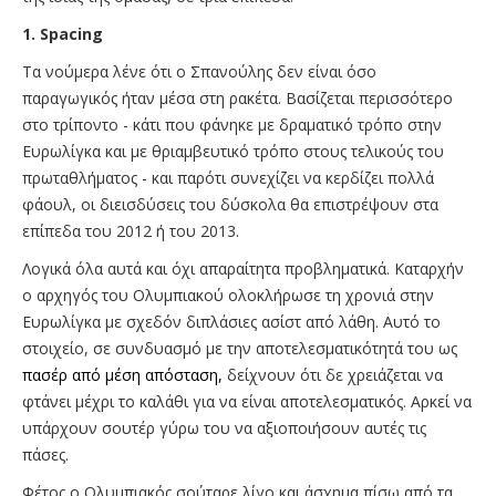
1. Spacing
Τα νούμερα λένε ότι ο Σπανούλης δεν είναι όσο
παραγωγικός ήταν μέσα στη ρακέτα. Βασίζεται περισσότερο
στο τρίποντο - κάτι που φάνηκε με δραματικό τρόπο στην
Ευρωλίγκα και με θριαμβευτικό τρόπο στους τελικούς του
πρωταθλήματος - και παρότι συνεχίζει να κερδίζει πολλά
φάουλ, οι διεισδύσεις του δύσκολα θα επιστρέψουν στα
επίπεδα του 2012 ή του 2013.
Λογικά όλα αυτά και όχι απαραίτητα προβληματικά. Καταρχήν
ο αρχηγός του Ολυμπιακού ολοκλήρωσε τη χρονιά στην
Ευρωλίγκα με σχεδόν διπλάσιες ασίστ από λάθη. Αυτό το
στοιχείο, σε συνδυασμό με την αποτελεσματικότητά του ως
πασέρ από μέση απόσταση,
δείχνουν ότι δε χρειάζεται να
φτάνει μέχρι το καλάθι για να είναι αποτελεσματικός. Αρκεί να
υπάρχουν σουτέρ γύρω του να αξιοποιήσουν αυτές τις
πάσες.
Φέτος ο Ολυμπιακός σούταρε λίγο και άσχημα πίσω από τα