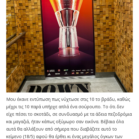
Μου έκανε εντύπωση πως νύχτωσε στις 10 το βράδυ, καθώς
μέχρι τις 10 παρά υπήρχε απλά ένα σούρουπο. Το ότι δεν
είχε πέσει το σκοτάδι, σε συνδυασμό με τα άδεια πεζοδρόμια
και μαγαζιά, ήταν κάπως οξύμωρο σαν εικόνα. Βέβαια όλα
αυτά θα αλλάξουν από σήμερα που διαβάζετε αυτό το
κείμενο (18/5) αφού θα έρθει κι ένας μεγάλος όγκων των