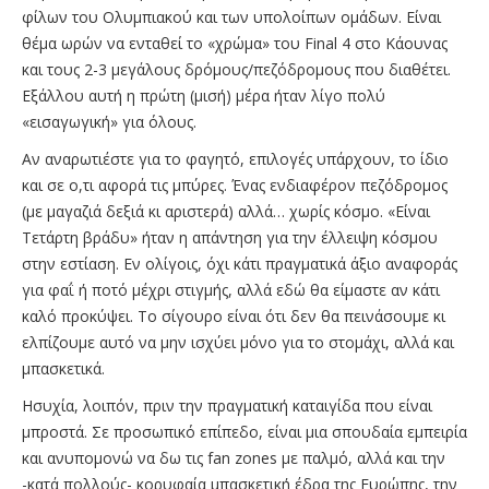
φίλων του Ολυμπιακού και των υπολοίπων ομάδων. Είναι
θέμα ωρών να ενταθεί το «χρώμα» του Final 4 στο Κάουνας
και τους 2-3 μεγάλους δρόμους/πεζόδρομους που διαθέτει.
Εξάλλου αυτή η πρώτη (μισή) μέρα ήταν λίγο πολύ
«εισαγωγική» για όλους.
Αν αναρωτιέστε για το φαγητό, επιλογές υπάρχουν, το ίδιο
και σε ο,τι αφορά τις μπύρες. Ένας ενδιαφέρον πεζόδρομος
(με μαγαζιά δεξιά κι αριστερά) αλλά… χωρίς κόσμο. «Είναι
Τετάρτη βράδυ» ήταν η απάντηση για την έλλειψη κόσμου
στην εστίαση. Εν ολίγοις, όχι κάτι πραγματικά άξιο αναφοράς
για φαΐ ή ποτό μέχρι στιγμής, αλλά εδώ θα είμαστε αν κάτι
καλό προκύψει. Το σίγουρο είναι ότι δεν θα πεινάσουμε κι
ελπίζουμε αυτό να μην ισχύει μόνο για το στομάχι, αλλά και
μπασκετικά.
Ησυχία, λοιπόν, πριν την πραγματική καταιγίδα που είναι
μπροστά. Σε προσωπικό επίπεδο, είναι μια σπουδαία εμπειρία
και ανυπομονώ να δω τις fan zones με παλμό, αλλά και την
-κατά πολλούς- κορυφαία μπασκετική έδρα της Ευρώπης, την