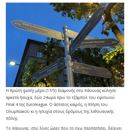
Η πρώτη (μισή) μέρα (17/5) διαμονής στο Κάουνας κύλησε
αρκετά ήσυχα, δύο 24ωρα πριν το τζάμπολ του εφετινού
Final 4 της Euroleague. Ο άστατος καιρός, η πτήση του
Ολυμπιακού κι η ησυχία στους δρόμους της λιθουανικής
πόλης.
Το Κάουνας, στις λίγες ώρες που το έχω περπατήσει, δείχνει