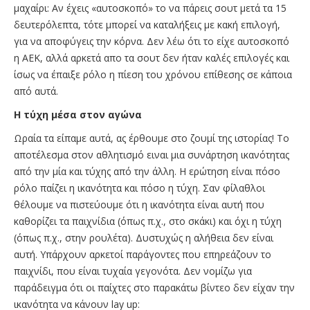
μαχαίρι: Αν έχεις «αυτοσκοπό» το να πάρεις σουτ μετά τα 15
δευτερόλεπτα, τότε μπορεί να καταλήξεις με κακή επιλογή,
για να αποφύγεις την κόρνα. Δεν λέω ότι το είχε αυτοσκοπό
η ΑΕΚ, αλλά αρκετά απο τα σουτ δεν ήταν καλές επιλογές και
ίσως να έπαιξε ρόλο η πίεση του χρόνου επίθεσης σε κάποια
από αυτά.
Η τύχη μέσα στον αγώνα
Ωραία τα είπαμε αυτά, ας έρθουμε στο ζουμί της ιστορίας! Το
αποτέλεσμα στον αθλητισμό ειναι μια συνάρτηση ικανότητας
από την μία και τύχης από την άλλη. Η ερώτηση είναι πόσο
ρόλο παίζει η ικανότητα και πόσο η τύχη. Σαν φίλαθλοι
θέλουμε να πιστεύουμε ότι η ικανότητα είναι αυτή που
καθορίζει τα παιχνίδια (όπως π.χ., στο σκάκι) και όχι η τύχη
(όπως π.χ., στην ρουλέτα). Δυστυχώς η αλήθεια δεν είναι
αυτή. Υπάρχουν αρκετοί παράγοντες που επηρεάζουν το
παιχνίδι, που είναι τυχαία γεγονότα. Δεν νομίζω για
παράδειγμα ότι οι παίχτες στο παρακάτω βίντεο δεν είχαν την
ικανότητα να κάνουν lay up: