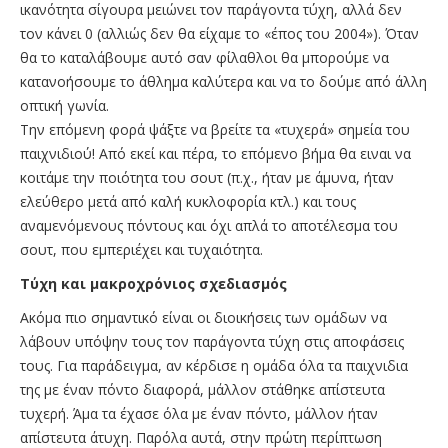
ικανότητα σίγουρα μειώνει τον παράγοντα τύχη, αλλά δεν
τον κάνει 0 (αλλιώς δεν θα είχαμε το «έπος του 2004»). Όταν
θα το καταλάβουμε αυτό σαν φίλαθλοι θα μπορούμε να
κατανοήσουμε το άθλημα καλύτερα και να το δούμε από άλλη
οπτική γωνία.
Την επόμενη φορά ψάξτε να βρείτε τα «τυχερά» σημεία του
παιχνιδιού! Από εκεί και πέρα, το επόμενο βήμα θα ειναι να
κοιτάμε την ποιότητα του σουτ (π.χ., ήταν με άμυνα, ήταν
ελεύθερο μετά από καλή κυκλοφορία κτλ.) και τους
αναμενόμενους πόντους και όχι απλά το αποτέλεσμα του
σουτ, που εμπεριέχει και τυχαιότητα.
Τύχη και μακροχρόνιος σχεδιασμός
Ακόμα πιο σημαντικό είναι οι διοικήσεις των ομάδων να
λάβουν υπόψην τους τον παράγοντα τύχη στις αποφάσεις
τους. Για παράδειγμα, αν κέρδισε η ομάδα όλα τα παιχνιδια
της με έναν πόντο διαφορά, μάλλον στάθηκε απίστευτα
τυχερή. Άμα τα έχασε όλα με έναν πόντο, μάλλον ήταν
απίστευτα άτυχη. Παρόλα αυτά, στην πρώτη περίπτωση