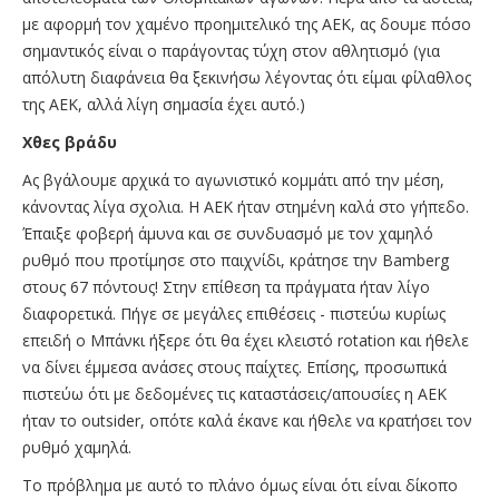
με αφορμή τον χαμένο προημιτελικό της ΑΕΚ, ας δουμε πόσο
σημαντικός είναι ο παράγοντας τύχη στον αθλητισμό (για
απόλυτη διαφάνεια θα ξεκινήσω λέγοντας ότι είμαι φίλαθλος
της ΑΕΚ, αλλά λίγη σημασία έχει αυτό.)
Χθες βράδυ
Ας βγάλουμε αρχικά το αγωνιστικό κομμάτι από την μέση,
κάνοντας λίγα σχολια. Η ΑΕΚ ήταν στημένη καλά στο γήπεδο.
Έπαιξε φοβερή άμυνα και σε συνδυασμό με τον χαμηλό
ρυθμό που προτίμησε στο παιχνίδι, κράτησε την Bamberg
στους 67 πόντους! Στην επίθεση τα πράγματα ήταν λίγο
διαφορετικά. Πήγε σε μεγάλες επιθέσεις - πιστεύω κυρίως
επειδή ο Μπάνκι ήξερε ότι θα έχει κλειστό rotation και ήθελε
να δίνει έμμεσα ανάσες στους παίχτες. Επίσης, προσωπικά
πιστεύω ότι με δεδομένες τις καταστάσεις/απουσίες η ΑΕΚ
ήταν το outsider, οπότε καλά έκανε και ήθελε να κρατήσει τον
ρυθμό χαμηλά.
Το πρόβλημα με αυτό το πλάνο όμως είναι ότι είναι δίκοπο