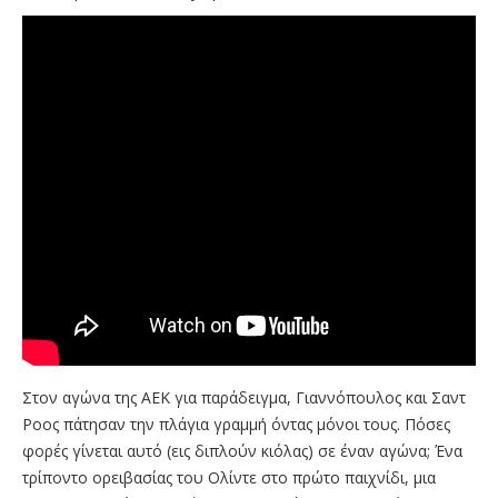
Στον αγώνα της ΑΕΚ για παράδειγμα, Γιαννόπουλος και Σαντ
Ροος πάτησαν την πλάγια γραμμή όντας μόνοι τους. Πόσες
φορές γίνεται αυτό (εις διπλούν κιόλας) σε έναν αγώνα; Ένα
τρίποντο ορειβασίας του Ολίντε στο πρώτο παιχνίδι, μια