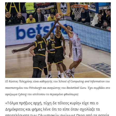
(Ο Κώστας Πελεχρίνης είναι καθηγητής του School of Computing and Information του
πανεπιστημίου του Pittsburgh και αναγώστης του Basketball Guru. 'Εχει συμβάλει στο
αφιέρωμα Cyborg του ιστότοπου το περασμένο φθινόπωρο).
«Τόλμα πρήξιος αρχή, τύχη δε τέλεος κυρίη» είχε πει ο
Δημόκριτος και φήμες λένε ότι το είπε όταν σχολίαζε τα
αποτελέσματα των Ολυμπιακών αγώνων! Περα από τα αστεία,