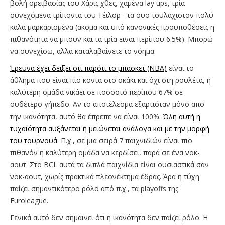
βολή ορειβασίας του Χάρις χθες, χαμένα lay ups, τρία
συνεχόμενα τρίποντα του Τέιλορ - τα συο τουλάχιστον πολύ
καλά μαρκαρισμένα (ακομα και υπό κανονικές προυποθέσεις η
πιθανότητα να μπουν και τα τρία ειναι περίπου 6.5%). Μπορώ
να συνεχίσω, αλλά καταλαβαίνετε το νόημα.
Έρευνα έχει δειξει οτι παρότι το μπάσκετ (ΝΒΑ)
είναι το
άθλημα που είναι πιο κοντά στο σκάκι και όχι στη ρουλέτα, η
καλύτερη ομάδα νικάει σε ποσοστό περίπου 67% σε
ουδέτερο γήπεδο. Αν το αποτέλεσμα εξαρτιόταν μόνο απο
την ικανότητα, αυτό θα έπρεπε να είναι 100%.
Όλη αυτή η
τυχαιότητα αυξάνεται ή μειώνεται ανάλογα και με την μορφή
του τουρνουά.
Π.χ., σε μια σειρά 7 παιχνιδιών είναι πιο
πιθανόν η καλύτερη ομάδα να κερδίσει, παρά σε ένα νοκ-
αουτ. Στο BCL αυτά τα διπλά παιχνίδια είναι ουσιαστικά σαν
νοκ-αουτ, χωρίς πρακτικά πλεονέκτημα έδρας. Άρα η τύχη
παίζει σημαντικότερο ρόλο από π.χ., τα playoffs της
Euroleague.
Γενικά αυτό δεν σημαινει ότι η ικανότητα δεν παίζει ρόλο. Η