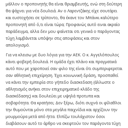
μάλλον ο προπονητής θα είναι θριαμβευτής, ενώ στη δεύτερη
θα ψάχνει για νέα δουλειά. Αν ο Λαρεντζάκης είχε σουτάρει
και ευστοχήσει σε τρίποντο, θα έκανε τον Μπάνκι καλύτερο
προπονητή από ό,τι είναι τώρα; Προφανώς αυτό ειναι ακραίο
παράδειγμα, αλλα δεν μου φαίνεται οτι γενικά ο παράγοντας
τύχη λαμβάνεται υπόψην στις αποφάσεις και στον
απολογισμό.
Για να κλεισω με δυο λόγια για την ΑΕΚ. Ο κ. Αγγελόπουλος
κάνει φοβερή δουλειά. Η ομάδα έχει πλάνο και πραγματικά
αυτό που με χαροποιεί σαν φιλο της είναι ότι συμπεριφερεται
σαν αθλητική επιχείρηση. Έχει κοινωνική δράση, προσπαθεί
να κάνει την εμπειρία στο γήπεδο διασκεδαση (άλλωστε ο
αθλητισμός ανήκει στον επιχειρηματικό κλάδο της
διασκέδασης) και δουλεύει με υψηλά προτυπα και
σοβαρότητα. Θα κρατήσει; Δεν ξέρω, διότι συχνά οι φίλαθλοι
την θυμούνται μόνο στα μεγάλα παιχνίδια και αρχίζουν την
μουρμούρα μετά από ήττα. Ελπίζω τουλάχιστον όσοι
διαβάσουν αυτό το άρθρο να σκεφτούν τον παράγοντα τύχη