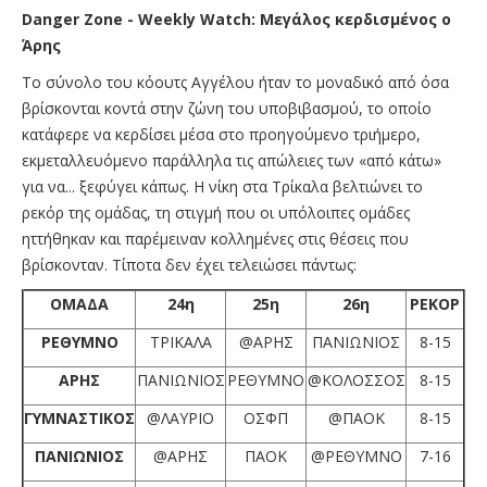
Danger Zone - Weekly Watch: Μεγάλος κερδισμένος ο
Άρης
Το σύνολο του κόουτς Αγγέλου ήταν το μοναδικό από όσα
βρίσκονται κοντά στην ζώνη του υποβιβασμού, το οποίο
κατάφερε να κερδίσει μέσα στο προηγούμενο τριήμερο,
εκμεταλλευόμενο παράλληλα τις απώλειες των «από κάτω»
για να... ξεφύγει κάπως. Η νίκη στα Τρίκαλα βελτιώνει το
ρεκόρ της ομάδας, τη στιγμή που οι υπόλοιπες ομάδες
ηττήθηκαν και παρέμειναν κολλημένες στις θέσεις που
βρίσκονταν. Τίποτα δεν έχει τελειώσει πάντως:
ΟΜΑΔΑ
24η
25η
26η
ΡΕΚΟΡ
ΡΕΘΥΜΝΟ
ΤΡΙΚΑΛΑ
@ΑΡΗΣ
ΠΑΝΙΩΝΙΟΣ
8-15
ΑΡΗΣ
ΠΑΝΙΩΝΙΟΣ
ΡΕΘΥΜΝΟ
@ΚΟΛΟΣΣΟΣ
8-15
ΓΥΜΝΑΣΤΙΚΟΣ
@ΛΑΥΡΙΟ
ΟΣΦΠ
@ΠΑΟΚ
8-15
ΠΑΝΙΩΝΙΟΣ
@ΑΡΗΣ
ΠΑΟΚ
@ΡΕΘΥΜΝΟ
7-16