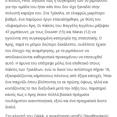
ο κόουτς Pesic δήλωσε πως η συγκομιδή των 50 ριμπάουντ
για την ομάδα του ήταν κάτι που δεν είχε ξαναδεί στην
πολυετή καριέρα του. Στα Τρίκαλα, σε ελαφρώς μικρότερο
βαθμό, ένα παρόμοιο έργο επαναλήφθηκε, με θύτη τον
«διψασμένο» Άρη. Οι παίκτες του Βαγγέλη Αγγέλου μάζεψαν
47 ριμπάουντ, με τους Douvier (15) και Maras (12) να
ηγούνται στη συγκεκριμένη κατηγορία της στατιστικής. Ο
Άρης, παρά το μέτριο δεύτερο δεκάλεπτο, ουδέποτε έχασε
τον έλεγχο της αναμέτρησης, με τα ριμπάουντ να
αποδεικνύονται καθοριστικά προκειμένου να επιτευχθεί
αυτό. Η άμυνα του επέτρεψε μόλις ένα επιθετικό στους
παίκτες των Τρικάλων, ενώ οι δικοί του αντίστοιχα πήραν 18,
εξασφαλίζοντας κάμποσους πόντους από έξτρα κατοχές. Ήταν
ένα παιχνίδι όπου βλέποντας το εκ πρώτης όψεως, αλλά και
κοιτάζοντας το πιο διεξοδικά μετά την λήξη του, παρατηρεί
κανείς πως ο Άρης έκανε πολλά βασικά πράγματα
τουλάχιστον ικανοποιητικά, εξού και ένα πραγματικά άνετο
διπλό.
Στο κλειστό του ΟΑΚΑ, η αναμέτρηση μεταξύ Παναθηναϊκού