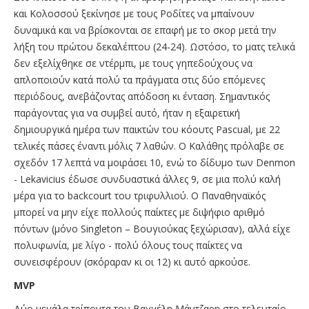
και Κολοσσού ξεκίνησε με τους Ροδίτες να μπαίνουν
δυναμικά και να βρίσκονται σε επαφή με το σκορ μετά την
λήξη του πρώτου δεκαλέπτου (24-24). Ωστόσο, το ματς τελικά
δεν εξελίχθηκε σε ντέρμπι, με τους γηπεδούχους να
απλοποιούν κατά πολύ τα πράγματα στις δύο επόμενες
περιόδους, ανεβάζοντας απόδοση κι ένταση. Σημαντικός
παράγοντας για να συμβεί αυτό, ήταν η εξαιρετική
δημιουργικά ημέρα των παικτών του κόουτς Pascual, με 22
τελικές πάσες έναντι μόλις 7 λαθών. Ο Καλάθης πρόλαβε σε
σχεδόν 17 λεπτά να μοιράσει 10, ενώ το δίδυμο των Denmon
- Lekavicius έδωσε συνδυαστικά άλλες 9, σε μια πολύ καλή
μέρα για το backcourt του τριφυλλιού. Ο Παναθηναϊκός
μπορεί να μην είχε πολλούς παίκτες με διψήφιο αριθμό
πόντων (μόνο Singleton – Βουγιούκας ξεχώρισαν), αλλά είχε
πολυφωνία, με λίγο - πολύ όλους τους παίκτες να
συνεισφέρουν (σκόραραν κι οι 12) κι αυτό αρκούσε.
MVP
Δύο μεγάλα τρίποντα του Βαγγέλη Μάντζαρη στο τελευταίο