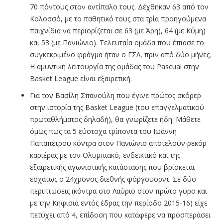
70 πόντους στον αντίπαλο τους. Δέχθηκαν 63 από τον
Κολοσσό, με το παθητικό τους στα τρία προηγούμενα
παιχνίδια να περιορίζεται σε 63 (με Άρη), 64 (με Κύμη)
και 53 (με Πανιώνιο). Τελευταία ομάδα που έπιασε το
συγκεκριμένο φράγμα ήταν ο ΓΣΛ, πριν από δύο μήνες.
Η αμυντική λειτουργία της ομάδας του Pascual στην
Basket League είναι εξαιρετική.
Για τον Βασίλη Σπανούλη που έγινε πρώτος σκόρερ
στην ιστορία της Basket League (του επαγγελματικού
πρωταθλήματος δηλαδή), θα γνωρίζετε ήδη. Μάθετε
όμως πως τα 5 εύστοχα τρίποντα του Ιωάννη
Παπαπέτρου κόντρα στον Πανιώνιο αποτελούν ρεκόρ
καριέρας με τον Ολυμπιακό, ενδεικτικό και της
εξαιρετικής αγωνιστικής κατάστασης που βρίσκεται
εσχάτως ο 24χρονος διεθνής φόργουορντ. Σε δύο
περιπτώσεις (κόντρα στο Λαύριο στον πρώτο γύρο και
με την Κηφισιά εντός έδρας την περίοδο 2015-16) είχε
πετύχει από 4, επίδοση που κατάφερε να προσπεράσει