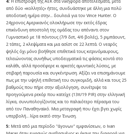
4:
Η επιστροφή της ΑΕΚ στα νικηφόρα αποτελέσματα, μετά
από δύο «κολλητές» ήττες, συνδυάστηκε με άλλη μια πολύ
αποδοτική ημέρα στην... δουλειά για τον Vince Hunter. Ο
24χρονος Αμερικανός ολοκλήρωσε την εκτός έδρας
επικίνδυνη αποστολή της ομάδας του απέναντι στον
Γυμναστικό με 18 πόντους (7/9 διπ, 4/6 βολές), 5 ριμπάουντ,
2 τάπες, 2 κλεψίματα και μια ασίστ σε 22 λεπτά. Ο νεαρός
ψηλός όχι μόνο βοήθησε επιθετικά τους κιτρινόμαυρους,
τελειώνοντας συνήθως υποδειγματικά τις φάσεις κοντά στο
καλάθι, αλλά προσέφερε κι αρκετές αμυντικές λύσεις, με
στιβαρή παρουσία και συγκέντρωση. Αξίζει να επισημάνουμε
πως με την υψηλή επιθετική του συγκομιδή, αλλά και τους 25
βαθμούς που πήρε στην αξιολόγηση, συνέτριψε τα
προηγούμενα ρεκόρ που κατείχε (13π/19 PIR) στην ελληνική
λίγκα, συνυπολογίζοντας και το παλαιότερο πέρασμα του
από τον Παναθηναϊκό. Μια μεταγραφή που έχει βγει χωρίς
υπερβολή... λίρα εκατό στην Ένωση.
5:
Μετά από μια περίοδο "άγονων" εμφανίσεων, ο Ivan
Maras ήταν εμφανώς ανεβασμένος κι έκανε την διαφορά για