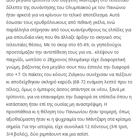
δίλεπτο της συνάντησης του Ολυμπιακού με τον Πανιώνιο
ήταν αρκετά για να κρίνουν το τελικό αποτέλεσμα. Αυτά
έσωσαν τους ερυθρόλευκους από πιθανή γκέλα, ενώ
παράλληλα στέρησαν από τους κυανέρυθρους τις ελπίδες για
μια σπουδαία νίκη που θα άλλαζε άρδην το σκηνικό στις
τελευταίες θέσεις. Με το σκορ στο 65-69, οι γηπεδούχοι
προετοίμαζαν την αντεπίθεση τους για να... κλέψουν το
παιχνίδι, ωστόσο ο 28χρονος πλειμέικερ είχε διαφορετική
γνώμη, βάζοντας ένα μεγάλο σουτ που έστειλε την διαφορά
στο +7. Οι παίκτες του κόουτς Ζιάγκου συνέχισαν να πιέζουν
κι αποδείχθηκαν σκληρό καρύδι (68-72 ενάμιση λεπτό πριν το
τέλος), όμως ο έμπειρος άσσος απάντησε εκ νέου, ξανά με
τρίποντο, για να επαναφέρει την διαφορά σε επίπεδα όπου η
κατάσταση ήταν επί της ουσίας μη αναστρέψιμη. Η
προσπάθεια κι η θέληση του Πανιωνίου ήταν τρομερή, όπως
αξιοθαύμαστη ήταν κι η ψυχραιμία του Μάντζαρη στα κρίσιμα
σημεία. Για την ιστορία, είχε συνολικά 12 πόντους (3/6 τριπ,
3/4 βολές), δύο ριμπάουντ και μια ασίστ.