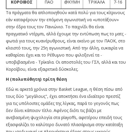
ΚΟΡΟΙΒΟΣ
ΠΑΟ
@ΚΥΜΗ
ΤΡΙΚΑΛΑ
7-16
Τα πράγματα θα απλοποιηθούν κατά πολύ για τους κίτρινους
εάν καταφέρουν την επόμενη αγωνιστική να «υποτάξουν»
στην έδρα τους τον Πανιώνιο. Το παιχνίδι θα είναι
πραγματικό ντέρμπι, αλλά έχουμε την εντύπωση πως το ματς -
φωτιά για τους κυανέρυθρους, είναι εκείνο με τον ΠΑΟΚ, στο
κλειστό τους, την 25η αγωνιστική. Από την άλλη, ευκαιρία να
καθαρίσει έχει και το Ρέθυμνο που φιλοξενεί τα -
υποβιβασμένα - Τρίκαλα. Οι αποστολές του ΓΣΛ, αλλά και του
Κοροίβου, είναι εξαιρετικά δύσκολες.
Η (πολυπόθητη) τρίτη θέση
Εδώ κι αρκετά χρόνια στην Basket League, η θέση πίσω από
τους δύο "μεγάλους", έχει αποκτήσει ένα ιδιαίτερο πρεστίζ
για τις υπόλοιπες ομάδες της λίγκας, παρά το γεγονός πως
δεν δίνει κάποιον τίτλο. Αφένος διότι τις βάζει με
ανεβασμένη ψυχολογία στα playoffs, αφετέρου επειδή τους
εξασφαλίζει το καλύτερο δυνατό πλασάρισμα στην κατάταξη
που ισοδυναμεί με πλεονέκτημα έδρας στους μικρούς