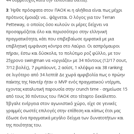
3
: Ήρθε πρόσφατα στον ΠΑΟΚ κι η αλήθεια είναι πως μέχρι
πρότινος έμοιαζε να... ψάχνεται. Ο λόγος για τον Terran
Petteway, ο οποίος όσο κυλούν οι μέρες δείχνει να
προσαρμόζεται όλο και περισσότερο στην ελληνική
πραγματικότητα, κάτι που επιβεβαίωσε εμφατικά με μια
επιβλητική εμφάνιση κόντρα στο Λαύριο. Οι ασπρόμαυροι
πήραν, έστω και δύσκολα, το πολύτιμο ροζ φύλλο, με τον
25χρονο swingman να «οργιάζει» με 34 πόντους (12/17 σουτ,
7/12 βολές), 7 ριμπάουντ, 2 ασίστ, 1 κλέψιμο και 38 ranking
σε λιγότερο από 34 λεπτά! Δε χωρά αμφιβολία πως ο πρώην
παίκτης της Ναντέρ ήταν ο MVP ενός πραγματικού ντέρμπι,
εχοντας καταλυτική παρουσία στην crunch time - σημείωσε 15
από τους 30 πόντους του ΠΑΟΚ στο τέταρτο δεκάλεπτο.
Έβγαλε ενέργεια στον αγωνιστικό χώρο, είχε σε γενικές
γραμμές σωστές επιλογές στην επίθεση και κάπως έτσι μας
έδωσε ένα πραγματικά μεγάλο δείγμα των δυνατοτήτων και
της ποιότητας του.