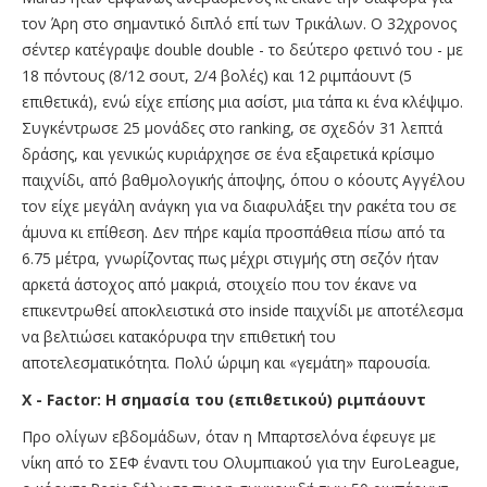
τον Άρη στο σημαντικό διπλό επί των Τρικάλων. Ο 32χρονος
σέντερ κατέγραψε double double - το δεύτερο φετινό του - με
18 πόντους (8/12 σουτ, 2/4 βολές) και 12 ριμπάουντ (5
επιθετικά), ενώ είχε επίσης μια ασίστ, μια τάπα κι ένα κλέψιμο.
Συγκέντρωσε 25 μονάδες στο ranking, σε σχεδόν 31 λεπτά
δράσης, και γενικώς κυριάρχησε σε ένα εξαιρετικά κρίσιμο
παιχνίδι, από βαθμολογικής άποψης, όπου ο κόουτς Αγγέλου
τον είχε μεγάλη ανάγκη για να διαφυλάξει την ρακέτα του σε
άμυνα κι επίθεση. Δεν πήρε καμία προσπάθεια πίσω από τα
6.75 μέτρα, γνωρίζοντας πως μέχρι στιγμής στη σεζόν ήταν
αρκετά άστοχος από μακριά, στοιχείο που τον έκανε να
επικεντρωθεί αποκλειστικά στο inside παιχνίδι με αποτέλεσμα
να βελτιώσει κατακόρυφα την επιθετική του
αποτελεσματικότητα. Πολύ ώριμη και «γεμάτη» παρουσία.
X - Factor: Η σημασία του (επιθετικού) ριμπάουντ
Προ ολίγων εβδομάδων, όταν η Μπαρτσελόνα έφευγε με
νίκη από το ΣΕΦ έναντι του Ολυμπιακού για την EuroLeague,