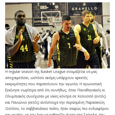
Η regular season της Basket League ετοιμάζεται να μας
αποχαιρετίσει, ωστόσο ακόμη υπάρχουν αρκετές
εκκρεμότητες που παρατείνουν την αγωνία. Η αγωνιστική
ξεκίνησε νωρίτερα από ότι συνήθως, όταν Παναθηναϊκός κι
Ολυμπιακός συνέχισαν με νίκες κόντρα σε Κολοσσό (εντός)
και Πανιώνιο (εκτός) αντίστοιχα την περασμένη Παρασκεύη.
Ωστόσο, το σαββατιάτικο πιάτο, ήταν σαφώς πιο ενδιαφέρον
και γεμάτο, με τον Άρη να καθαρίζει άνετα στα Τρίκαλα, την