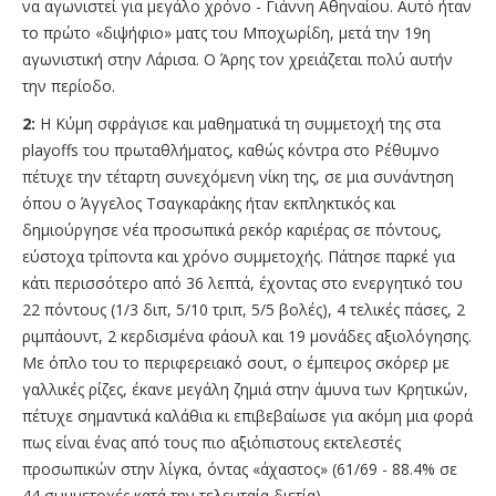
να αγωνιστεί για μεγάλο χρόνο - Γιάννη Αθηναίου. Αυτό ήταν
το πρώτο «διψήφιο» ματς του Μποχωρίδη, μετά την 19η
αγωνιστική στην Λάρισα. Ο Άρης τον χρειάζεται πολύ αυτήν
την περίοδο.
2:
Η Κύμη σφράγισε και μαθηματικά τη συμμετοχή της στα
playoffs του πρωταθλήματος, καθώς κόντρα στο Ρέθυμνο
πέτυχε την τέταρτη συνεχόμενη νίκη της, σε μια συνάντηση
όπου ο Άγγελος Τσαγκαράκης ήταν εκπληκτικός και
δημιούργησε νέα προσωπικά ρεκόρ καριέρας σε πόντους,
εύστοχα τρίποντα και χρόνο συμμετοχής. Πάτησε παρκέ για
κάτι περισσότερο από 36 λεπτά, έχοντας στο ενεργητικό του
22 πόντους (1/3 διπ, 5/10 τριπ, 5/5 βολές), 4 τελικές πάσες, 2
ριμπάουντ, 2 κερδισμένα φάουλ και 19 μονάδες αξιολόγησης.
Με όπλο του το περιφερειακό σουτ, ο έμπειρος σκόρερ με
γαλλικές ρίζες, έκανε μεγάλη ζημιά στην άμυνα των Κρητικών,
πέτυχε σημαντικά καλάθια κι επιβεβαίωσε για ακόμη μια φορά
πως είναι ένας από τους πιο αξιόπιστους εκτελεστές
προσωπικών στην λίγκα, όντας «άχαστος» (61/69 - 88.4% σε
44 συμμετοχές κατά την τελευταία διετία).