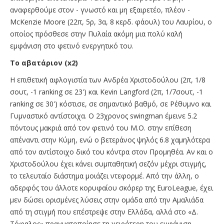
αναφερθούμε στον - γνωστό και μη εξαιρετέο, πλέον -
McKenzie Moore (22π, 5ρ, 3α, 8 κερδ. φάουλ) του Λαυρίου, ο
οποίος πρόσθεσε στην Πυλαία ακόμη μια πολύ καλή
εμφάνιση στο φετινό ενεργητικό του.
Το αβατάριον (x2)
Η επιθετική αφλογιστία των Ανδρέα Χριστοδούλου (2π, 1/8
σουτ, -1 ranking σε 23') και Kevin Langford (2π, 1/7σουτ, -1
ranking σε 30') κόστισε, σε σημαντικό βαθμό, σε Ρέθυμνο και
Γυμναστικό αντίστοιχα. Ο 23χρονος swingman έμεινε 5.2
πόντους μακριά από τον φετινό του Μ.Ο. στην επίθεση
απέναντι στην Κύμη, ενώ ο βετεράνος ψηλός 6.8 χαμηλότερα
από τον αντίστοιχο δικό του κόντρα στον Προμηθέα. Αν και ο
Χριστοδούλου έχει κάνει συμπαθητική σεζόν μέχρι στιγμής,
το τελευταίο διάστημα μοιάζει ντεφορμέ. Από την άλλη, ο
αδερφός του άλλοτε κορυφαίου σκόρερ της EuroLeague, έχει
μεν δώσει ορισμένες λύσεις στην ομάδα από την Αμαλιάδα
από τη στιγμή που επέστρεψε στην Ελλάδα, αλλά στο «Δ.
Τόφαλος» πραγματοποίησε τη χειρότερη του εμφάνιση.