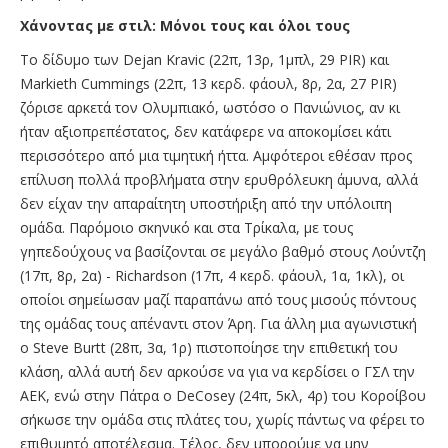
Χάνοντας με στιλ: Μόνοι τους και όλοι τους
Το δίδυμο των Dejan Kravic (22π, 13ρ, 1μπλ, 29 PIR) και
Markieth Cummings (22π, 13 κερδ. φάουλ, 8ρ, 2α, 27 PIR)
ζόρισε αρκετά τον Ολυμπιακό, ωστόσο ο Πανιώνιος, αν κι
ήταν αξιοπρεπέστατος, δεν κατάφερε να αποκομίσει κάτι
περισσότερο από μια τιμητική ήττα. Αμφότεροι εθέσαν προς
επίλυση πολλά προβλήματα στην ερυθρόλευκη άμυνα, αλλά
δεν είχαν την απαραίτητη υποστήριξη από την υπόλοιπη
ομάδα. Παρόμοιο σκηνικό και στα Τρίκαλα, με τους
γηπεδούχους να βασίζονται σε μεγάλο βαθμό στους Λούντζη
(17π, 8ρ, 2α) - Richardson (17π, 4 κερδ. φάουλ, 1α, 1κλ), οι
οποίοι σημείωσαν μαζί παραπάνω από τους μισούς πόντους
της ομάδας τους απέναντι στον Άρη. Για άλλη μια αγωνιστική
ο Steve Burtt (28π, 3α, 1ρ) πιστοποίησε την επιθετική του
κλάση, αλλά αυτή δεν αρκούσε να για να κερδίσει ο ΓΣΛ την
ΑΕΚ, ενώ στην Πάτρα ο DeCosey (24π, 5κλ, 4ρ) του Κοροίβου
σήκωσε την ομάδα στις πλάτες του, χωρίς πάντως να φέρει το
επιθυμητό αποτέλεσμα. Τέλος, δεν μπορούμε να μην