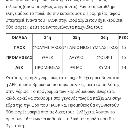
τελικούς (όπου συνήθως οδηγούνται). Εάν το πρωτάθλημα
έληγε αύριο το πρωί, θα την κατακτούσε ο Προμηθέας, αφού
υπερτερεί έναντι του ΠΑΟΚ στην ισοβαθμία (τον έχει κερδίσει
δύο φορές). Δείτε τα εναπομείναντα παιχνίδια τους:
ΟΜΑΔΑ
24η
25η
26η
ΡΕΚ
ΠΑΟΚ
@ΟΛΥΜΠΙΑΚΟΣ
@ΠΑΝΙΩΝΙΟΣ
ΓΥΜΝΑΣΤΙΚΟΣ
15-
ΠΡΟΜΗΘΕΑΣ
@ΑΕΚ
ΛΑΥΡΙΟ
@ΟΣΦΠ
15-
ΑΕΚ
ΠΡΟΜΗΘΕΑΣ
@ΠΑΟ
ΚΥΜΗ
14-
Ωστόσο, ας μη ξεχνάμε πως στο παιχνίδι έχει μπει δυνατά κι
η ΑΕΚ, παρότι βρίσκεται πιο πίσω σε νίκες, μετά το διπλό της
στην Λάρισα. Το πρόγραμμα των κιτρινόμαυρων θεωρείται
καλό, αρκεί να σταθούμε στο γεγονός πως θα παίξει 2/3 στην
έδρα της, την ώρα που ΠΑΟΚ και Προμηθέας θα αγωνιστούν
δύο φορές μακριά από τις δικές τους. Ενδέχεται λοιπόν το
όριο των 16 νίκων να καθορίσει τελικά την ομάδα που θα
βγει τρίτη.