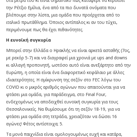
στα μέτρα του κι είναι σημαντικό πως κατάφερε να κερδίσει
την Ρέτζιο Εμίλια, ένα από τα πιο δυνατά ονόματα που
βλέπουμε στην λίστα, μια ομάδα που προέρχεται από το
ιταλικό πρωτάθλημα. Όποιος αντίπαλος κι αν του τύχει,
περιμένουμε πως θα έχει πιθανότητες.
Η ευνοϊκή συγκυρία
Μπορεί στην Ελλάδα ο Ηρακλής να είναι αρκετά ασταθής (7ος,
με ρεκόρ 5-7) και να διαγραφεί μια χρονιά με ups and downs
κι αλλαγή προπονητή, ωστόσο αυτό είναι ανεξάρτητο από την
Ευρώπη, η οποία είναι ένα διαφορετικό κεφάλαιο με άλλες
ιδιαιτερότητες. Η σμίκρυνση της σεζόν στο FEC λόγω του
COVID κι ο μικρός αριθμός αγώνων που απαιτούνται για να
φτάσει μια ομάδα, για παράδειγμα, στο Final Four,
ενδεχομένως να αποδειχθεί ευνοϊκή συγκυρία για τους
Θεσσαλονικείς. Να θυμίσουμε ότι τη σεζόν 18-19, για να
φτάσει μια ομάδα στη τετράδα, χρειαζόταν να δώσει 16
αγώνες! Φέτος αντίστοιχα; 5.
Τα μονά παιχνίδια είναι ομολογουμένως ευχή και κατάρα,