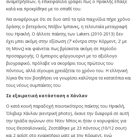
αναμετρήσεων, η επικεφαλίδα γράφει πως ο Ηρακλής έπαιξε
καλά και προκρίθηκε με το σπαθί του.
Να αναφέρουμε ότι σε δυο από τα τρία παιχνίδια πήρε χρόνο
δράσης ο βετεράνος Ντέβιν Ίμπανκς, η τελευταία μεταγραφή
του Ηρακλή. Ο άλλοτε παίκτης των Lakers (2010-2013) δεν
έχει μπει ακόμη στην εξίσωση (7’ κόντρα στην Κόρμεντ, 2’ με
τη Μονς) και φαίνεται πως βρίσκεται ακόμη σε περίοδο
προσαρμογής. Ο έμπειρος φόργουορντ με το αξιόλογο
βιογραφικό, πρόλαβε να σκοράρει τους πρώτους του
πόντους, αλλά σίγουρα χρειάζεται το χρόνο του. Η ελληνική
λίγκα θα τον βοηθήσει να γνωρίσει καλύτερα τα κατατόπια και
τους νέους συμπαίκτες του.
Σε εξαιρετική κατάσταση ο Χάνλαν
Ο κατά κοινή παραδοχή ποιοτικότερος παίκτης του Ηρακλή,
Όλιβιερ Χάνλαν (κεντρική photo), έκανε την διαφορά σε αυτή
την τριάδα αγώνων στο Ντεν Μπος κι ήταν ο κορυφαίος για
τους Θεσσαλονικείς. Ζεστάθηκε με 23 πόντους (10/12 σουτ)
και 2 ασίστ στο εναρκτήριο ματς με την Κόρμεντ, ενώ