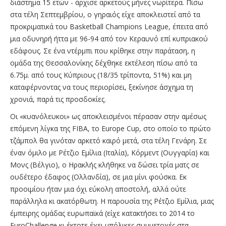
διάστημα 15 ετών - άρχισε αρκετούς μήνες νωρίτερα. Πίσω
στα τέλη Σεπτεμβρίου, ο γηραιός είχε αποκλειστεί από τα
προκριματικά του Basketball Champions League, έπειτα από
μια οδυνηρή ήττα με 96-94 από τον Κεραυνό επί κυπριακού
εδάφους. Σε ένα ντέρμπι που κρίθηκε στην παράταση, η
ομάδα της Θεσσαλονίκης δέχθηκε εκτέλεση πίσω από τα
6.75μ. από τους Κύπριους (18/35 τρίποντα, 51%) και μη
καταφέρνοντας να τους περιορίσει, ξεκίνησε άσχημα τη
χρονιά, παρά τις προσδοκίες.
Οι «κυανόλευκοι» ως αποκλεισμένοι πέρασαν στην αμέσως
επόμενη λίγκα της FIBA, το Europe Cup, στο οποίο το πρώτο
τζάμπολ θα γινόταν αρκετό καιρό μετά, στα τέλη Γενάρη. Σε
έναν όμιλο με Ρέτζιο Εμίλια (Ιταλία), Κόρμεντ (Ουγγαρία) και
Μονς (Βέλγιο), ο Ηρακλής κλήθηκε να δώσει τρία ματς σε
ουδέτερο έδαφος (Ολλανδία), σε μια μίνι φούσκα. Εκ
προοιμίου ήταν μια όχι εύκολη αποστολή, αλλά ούτε
παράλληλα κι ακατόρθωτη. Η παρουσία της Ρέτζιο Εμίλια, μιας
έμπειρης ομάδας ευρωπαϊκά (είχε κατακτήσει το 2014 το
EuroChallenge κι έκτοτε έχει μπόλικες συμμετοχές στα