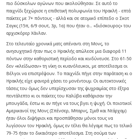
πιο δύσκολων αγώνων που ακολούθησαν. Σε αυτό το
παιχνίδι ξεχώρισε η επιθετική πολυφωνία του Ηρακλή - επτά
παίκτες με 7+ πόντους - αλλά και σε ατομικό επίπεδο ο Σκοτ
Σαγκς (15π, 6/9 σουτ, 3ρ, 1α) που ήταν ο... «διόσκουρος» του
αρχισκόρερ Χάνλαν.
Στο τελευταίο χρονικά ματς απέναντι στη Μονς, το
ανησυχητικό ήταν πως ο Ηρακλής απώλεσε μια διαφορά 11
πόντων στην καθοριστική περίοδο και κινδύνευσε. Στο 61-50
δεν «κλείδωσαν» τη νίκη οι κυανόλευκοι, με αποτέλεσμα οι
Βέλγοι να επιστρέψουν. Το παιχνίδι πήγε στην παράταση κι ο
Ηρακλής είχε φανερά χάσει το μονέντουμ. Οι αυτοκτονικές
τάσεις του όμως δεν υπερίσχυσαν της ψυχραιμίας στο έξτρα
πεντάλεπτο κι οι παίκτες του Καλύβα καθάρισαν την
μπουγάδα, έστω κι αν πήγε να τους βγει η ψυχή. Οι ποιοτικοί
Αμερικανοί της Μονς (Σπένσερ, Μπαρνς, Σμιθ και Ντάρχαμ)
ήταν όλοι διψήφιοι και προσπάθησαν μόνοι τους να
λυγίσουν τον Ηρακλή, όμως εν τέλει θα λέγαμε πως το τελικό
79-75 ήταν το δικαιότερο αποτέλεσμα. Στη σούμα των