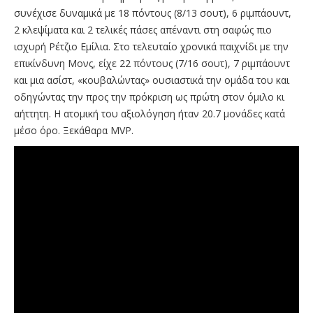
συνέχισε δυναμικά με 18 πόντους (8/13 σουτ), 6 ριμπάουντ,
2 κλεψίματα και 2 τελικές πάσες απέναντι στη σαφώς πιο
ισχυρή Ρέτζιο Εμίλια. Στο τελευταίο χρονικά παιχνίδι με την
επικίνδυνη Μονς, είχε 22 πόντους (7/16 σουτ), 7 ριμπάουντ
και μια ασίστ, «κουβαλώντας» ουσιαστικά την ομάδα του και
οδηγώντας την προς την πρόκριση ως πρώτη στον όμιλο κι
αήττητη. Η ατομική του αξιολόγηση ήταν 20.7 μονάδες κατά
μέσο όρο. Ξεκάθαρα MVP.