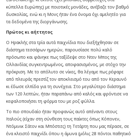
κύπελλα Ευρώπης) με ποιοτικές μονάδες, ανέβαζε τον βαθμό
δυσκολίας, ενώ κι η Μονς ήταν ένα όνομα όχι αμελητέο για
τα δεδομένα της διοργάνωσης.
Πρώτος κι αήττητος
Ο Ηρακλής στα τρία αυτά παιχνίδια που διεξήχθησαν σε
διάστημα τεσσάρων ημερών, παρουσίασε πολύ καλό
πρόσωπο και φάνηκε πως ταξίδεψε στο Ντεν Μπος της
Ολλανδίας συγκεντρωμένος, αποφασισμένος, με στόχο την
πρόκριση. Με το απόλυτο σε νίκες, θα λέγαμε πως ρέφαρε
από πλευράς πρεστίζ τον αποκλεισμό του από τον Κεραυνό
κι έδωσε ελπίδα για τη συνέχεια. Στο μεγαλύτερο διάστημα
των 120 λεπτών, ήταν παραπάνω από καλός και φρόντισε να
κεφαλοποιήσει τη φόρμα του με ροζ φύλλα.
Το πιο σπουδαίο ήταν προφανώς αυτό απέναντι στους
Ιταλούς (είχαν στη σύνθεση τους παίκτες όπως Κόπονεν,
Ντόμινικ Σάτον και Μπόστιτς) τη Τετάρτη που μας πέρασε, σε
ένα κλειστό παιχνίδι όπου η άμυνα (μόλις 28 πόντοι παθητικό