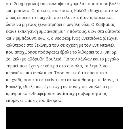
στο 2ο ημίχρονο) υπερκάλυψε τα χαμηλά ποσοστά σε βολές
και τρίποντο. Οι παίκτες του κόουτς Καλύβα διαχειρίστηκαν
όπως έπρεπε το παιχνίδι στο τέλος και ήταν προσεκτικοί,
ώστε να μη τους ξεγλιστρήσει η μεγάλη νίκη. Ο Καββαδάς
έκανε εκπληκτική εμφάνιση με 17 πόντους, 62% στα δίποντα
και 8 ριμπάουντ, ενώ κι ο νεοφερμένος Ενετσιόνια (δείχνει
καλύτερος στο ξεκίνημα του σε σχέση με τον Εντ Ντάνιελ
που αποχώρησε πρόσφατα) έβαλε το λιθαράκι του (8π, 5ρ,
2α, 2κλ) με αθόρυβη δουλειά. Για τον Χάνλαν και το μεγάλο
impact που έχει γενικότερα στο σύνολο, τα λέμε λίγο
παρακάτω πιο αναλυτικά. Τόσο σε αυτό το απαιτητικό
παιχνίδι, όσο και σε εκείνο που ακολούθησε με τη Μονς, ο
Ηρακλής έδειξε πως έχει τύχη αν συνεχίσει να βλέπει με
πραγματικό ενδιαφέρον κι αντίστοιχη σοβαρότητα τις
επόμενες φάσεις του θεσμού.