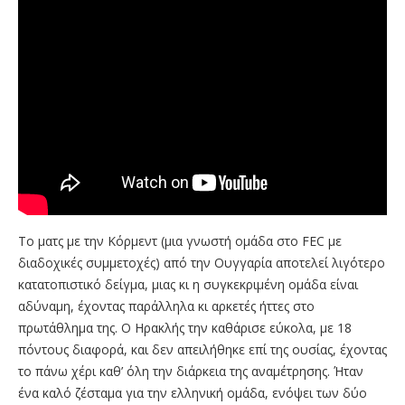
Το ματς με την Κόρμεντ (μια γνωστή ομάδα στο FEC με
διαδοχικές συμμετοχές) από την Ουγγαρία αποτελεί λιγότερο
κατατοπιστικό δείγμα, μιας κι η συγκεκριμένη ομάδα είναι
αδύναμη, έχοντας παράλληλα κι αρκετές ήττες στο
πρωτάθλημα της. Ο Ηρακλής την καθάρισε εύκολα, με 18
πόντους διαφορά, και δεν απειλήθηκε επί της ουσίας, έχοντας
το πάνω χέρι καθ’ όλη την διάρκεια της αναμέτρησης. Ήταν
ένα καλό ζέσταμα για την ελληνική ομάδα, ενόψει των δύο