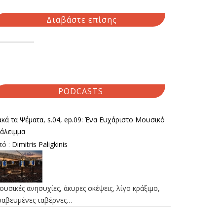
Διαβάστε επίσης
PODCASTS
κά τα Ψέματα, s.04, ep.09: Ένα Ευχάριστο Μουσικό
ιάλειμμα
πό :
Dimitris Paligkinis
υσικές ανησυχίες, άκυρες σκέψεις, λίγο κράξιμο,
ραβευμένες ταβέρνες…