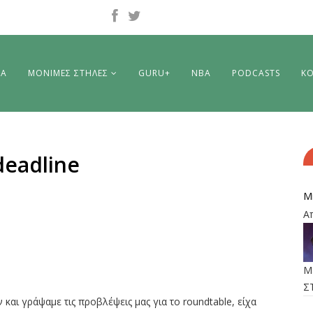
ΡΑ
ΜΟΝΙΜΕΣ ΣΤΗΛΕΣ
GURU+
NBA
PODCASTS
ΚΟ
deadline
M
Α
M
Σ
 και γράψαμε τις προβλέψεις μας για το roundtable, είχα