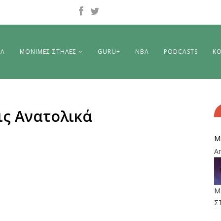
ΡΑ
ΜΟΝΙΜΕΣ ΣΤΗΛΕΣ
GURU+
NBA
PODCASTS
ΚΟ
ις Ανατολικά
M
Α
M
Σ