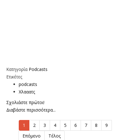
Κατηγορία
Podcasts
Ετικέτες
podcasts
Χλααατς
Σχολιάστε πρώτοι!
Διαβάστε περισσότερα...
1
2
3
4
5
6
7
8
9
Επόμενο
Τέλος