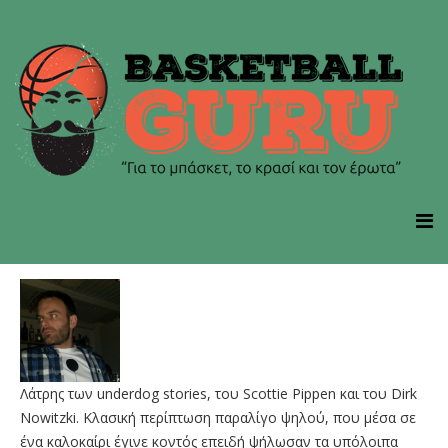
Λάτρης των underdog stories, του Scottie Pippen και του Dirk
Nowitzki. Kλασική περίπτωση παραλίγο ψηλού, που μέσα σε
ένα καλοκαίρι έγινε κοντός επειδή ψήλωσαν τα υπόλοιπα