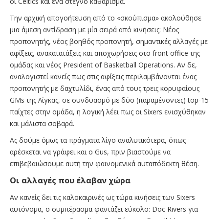
οι Celtics και ένα στεγνό καθάρισμα.
Την αρχική απογοήτευση από το «σκούπισμα» ακολούθησε
μια άμεση αντίδραση με μία σειρά από κινήσεις: Νέος
προπονητής, νέος βοηθός προπονητή, σημαντικές αλλαγές με
αφίξεις, ανακατατάξεις και αποχωρήσεις στο front office της
ομάδας και νέος President of Basketball Operations. Αν δε,
αναλογιστεί κανείς πως στις αφίξεις περιλαμβάνονται ένας
προπονητής με δαχτυλίδι, ένας από τους τρεις κορυφαίους
GMs της Λίγκας, σε συνδυασμό με δύο (παραμένοντες) top-15
παίχτες στην ομάδα, η λογική λέει πως οι Sixers ενισχύθηκαν
και μάλιστα σοβαρά.
Ας δούμε όμως τα πράγματα λίγο αναλυτικότερα, όπως
αρέσκεται να γράφει και ο Gus, πριν βιαστούμε να
επιβεβαιώσουμε αυτή την φαινομενικά αυταπόδεκτη θέση.
Οι αλλαγές που έλαβαν χώρα
Αν κανείς δει τις καλοκαιρινές ως τώρα κινήσεις των Sixers
αυτόνομα, ο συμπέρασμα φαντάζει εύκολο: Doc Rivers για