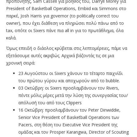
προπονητής, Sam Cassell για βοηθός του, Darryll Morey για
President of Basketball Operations, Embiid και Simmons στο
παρκέ, Josh Harris για governor (το politically correct του
owner), που έχει διάθεση να πληρώσει πολύ πάνω από το
tax, οπότε οι Sixers πάνε πια all in για το πρωτάθλημα, όλα
καλά.
Όμως επειδή ο διάολος κρύβεται στις λεπτομέρειες, πάμε να
εξετάσουμε αυτές ακριβώς. Αρχικά βάζοντάς τις σε μια
χρονική σειρά:
23 Αυγούστου οι Sixers χάνουν το τέταρτο παιχνίδι
του πρώτου γύρου και αποχωρούν από το bubble.
03 Οκτώβρη: οι Sixers προσλαμβάνουν τον Rivers,
πέντε μόλις μέρες μετά την λύση της συνεργασίας του/
απόλυσή του από τους Clippers
16 Οκτώβρη: προσλαμβάνουν τον Peter Dinwiddie,
Senior Vice President of Basketball Operations των
Pacers, στη θέση του Executive Vice President της
ομάδας και τον Prosper Karangwa, Director of Scouting