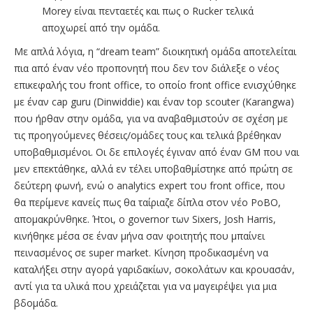
Morey είναι πενταετές και πως ο Rucker τελικά
αποχωρεί από την ομάδα.
Με απλά λόγια, η “dream team” διοικητική ομάδα αποτελείται
πια από έναν νέο προπονητή που δεν τον διάλεξε ο νέος
επικεφαλής του front office, το οποίο front office ενισχύθηκε
με έναν cap guru (Dinwiddie) και έναν top scouter (Karangwa)
που ήρθαν στην ομάδα, για να αναβαθμιστούν σε σχέση με
τις προηγούμενες θέσεις/ομάδες τους και τελικά βρέθηκαν
υποβαθμισμένοι. Οι δε επιλογές έγιναν από έναν GM που ναι
μεν επεκτάθηκε, αλλά εν τέλει υποβαθμίστηκε από πρώτη σε
δεύτερη φωνή, ενώ ο analytics expert του front office, που
θα περίμενε κανείς πως θα ταίριαζε δίπλα στον νέο PoBO,
απομακρύνθηκε. Ήτοι, ο governor των Sixers, Josh Harris,
κινήθηκε μέσα σε έναν μήνα σαν φοιτητής που μπαίνει
πεινασμένος σε super market. Κίνηση προδικασμένη να
καταλήξει στην αγορά γαριδακίων, σοκολάτων και κρουασάν,
αντί για τα υλικά που χρειάζεται για να μαγειρέψει για μια
βδομάδα.