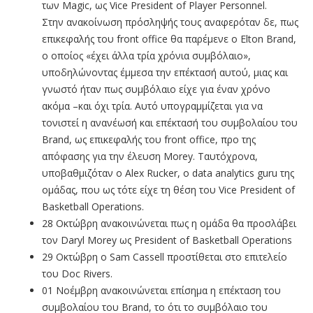
των Magic, ως Vice President of Player Personnel.
Στην ανακοίνωση πρόσληψής τους αναφερόταν δε, πως
επικεφαλής του front office θα παρέμενε ο Elton Brand,
ο οποίος «έχει άλλα τρία χρόνια συμβόλαιο»,
υποδηλώνοντας έμμεσα την επέκτασή αυτού, μιας και
γνωστό ήταν πως συμβόλαιο είχε για έναν χρόνο
ακόμα –και όχι τρία. Αυτό υπογραμμίζεται για να
τονιστεί η ανανέωσή και επέκτασή του συμβολαίου του
Brand, ως επικεφαλής του front office, προ της
απόφασης για την έλευση Morey. Ταυτόχρονα,
υποβαθμιζόταν ο Alex Rucker, ο data analytics guru της
ομάδας, που ως τότε είχε τη θέση του Vice President of
Basketball Operations.
28 Oκτώβρη ανακοινώνεται πως η ομάδα θα προσλάβει
τον Daryl Morey ως President of Basketball Operations
29 Oκτώβρη ο Sam Cassell προστίθεται στο επιτελείο
του Doc Rivers.
01 Νοέμβρη ανακοινώνεται επίσημα η επέκταση του
συμβολαίου του Brand, το ότι το συμβόλαιο του