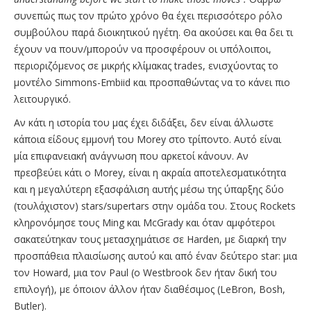
συνεπώς πως τον πρώτο χρόνο θα έχει περισσότερο ρόλο
συμβούλου παρά διοικητικού ηγέτη. Θα ακούσει και θα δει τι
έχουν να πουν/μπορούν να προσφέρουν οι υπόλοιποι,
περιοριζόμενος σε μικρής κλίμακας trades, ενισχύοντας το
μοντέλο Simmons-Embiid και προσπαθώντας να το κάνει πιο
λειτουργικό.
Αν κάτι η ιστορία του μας έχει διδάξει, δεν είναι άλλωστε
κάποια είδους εμμονή του Morey στο τρίποντο. Αυτό είναι
μία επιφανειακή ανάγνωση που αρκετοί κάνουν. Aν
πρεσβεύει κάτι ο Morey, είναι η ακραία αποτελεσματικότητα
και η μεγαλύτερη εξασφάλιση αυτής μέσω της ύπαρξης δύο
(τουλάχιστον) stars/supertars στην ομάδα του. Στους Rockets
κληρονόμησε τους Ming και McGrady και όταν αμφότεροι
σακατεύτηκαν τους μετασχημάτισε σε Harden, με διαρκή την
προσπάθεια πλαισίωσης αυτού και από έναν δεύτερο star: μια
τον Howard, μια τον Paul (o Westbrook δεν ήταν δική του
επιλογή), με όποιον άλλον ήταν διαθέσιμος (LeBron, Bosh,
Butler).