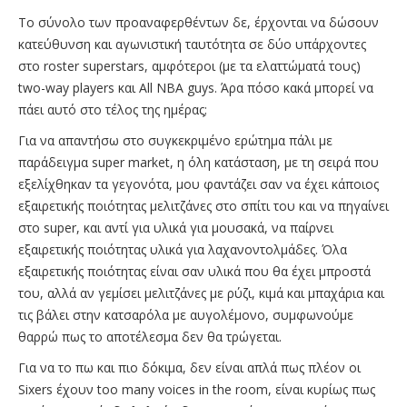
Το σύνολο των προαναφερθέντων δε, έρχονται να δώσουν
κατεύθυνση και αγωνιστική ταυτότητα σε δύο υπάρχοντες
στο roster superstars, αμφότεροι (με τα ελαττώματά τους)
two-way players και All NBA guys. Άρα πόσο κακά μπορεί να
πάει αυτό στο τέλος της ημέρας;
Για να απαντήσω στο συγκεκριμένο ερώτημα πάλι με
παράδειγμα super market, η όλη κατάσταση, με τη σειρά που
εξελίχθηκαν τα γεγονότα, μου φαντάζει σαν να έχει κάποιος
εξαιρετικής ποιότητας μελιτζάνες στο σπίτι του και να πηγαίνει
στο super, και αντί για υλικά για μουσακά, να παίρνει
εξαιρετικής ποιότητας υλικά για λαχανοντολμάδες. Όλα
εξαιρετικής ποιότητας είναι σαν υλικά που θα έχει μπροστά
του, αλλά αν γεμίσει μελιτζάνες με ρύζι, κιμά και μπαχάρια και
τις βάλει στην κατσαρόλα με αυγολέμονο, συμφωνούμε
θαρρώ πως το αποτέλεσμα δεν θα τρώγεται.
Για να το πω και πιο δόκιμα, δεν είναι απλά πως πλέον οι
Sixers έχουν too many voices in the room, είναι κυρίως πως