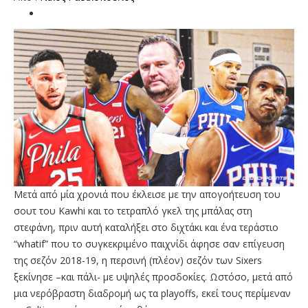
Μετά από μία χρονιά που έκλεισε με την απογοήτευση του
σουτ του Kawhi και το τετραπλό γκελ της μπάλας στη
στεφάνη, πριν αυτή καταλήξει στο διχτάκι και ένα τεράστιο
“whatif” που το συγκεκριμένο παιχνίδι άφησε σαν επίγευση
της σεζόν 2018-19, η περσινή (πλέον) σεζόν των Sixers
ξεκίνησε –και πάλι- με υψηλές προσδοκίες. Ωστόσο, μετά από
μια νερόβραστη διαδρομή ως τα playoffs, εκεί τους περίμεναν