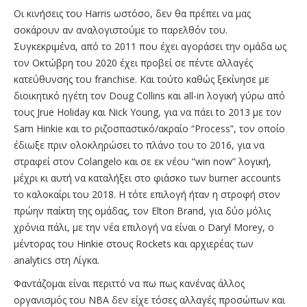
Οι κινήσεις του Harris ωστόσο, δεν θα πρέπει να μας
σοκάρουν αν αναλογιστούμε το παρελθόν του.
Συγκεκριμένα, από το 2011 που έχει αγοράσει την ομάδα ως
τον Οκτώβρη του 2020 έχει προβεί σε πέντε αλλαγές
κατεύθυνσης του franchise. Και τούτο καθώς ξεκίνησε με
διοικητικό ηγέτη τον Doug Collins και all-in λογική γύρω από
τους Jrue Holiday και Nick Young, για να πάει to 2013 με τον
Sam Hinkie και το ριζοσπαστικό/ακραίο “Process”, τον οποίο
έδιωξε πριν ολοκληρώσει το πλάνο του το 2016, για να
στραφεί στον Colangelo και σε εκ νέου “win now” λογική,
μέχρι κι αυτή να καταλήξει στο φιάσκο των burner accounts
το καλοκαίρι του 2018. H τότε επιλογή ήταν η στροφή στον
πρώην παίκτη της ομάδας, τον Elton Brand, για δύο μόλις
χρόνια πάλι, με την νέα επιλογή να είναι ο Daryl Morey, ο
μέντορας του Hinkie στους Rockets και αρχιερέας των
analytics στη Λίγκα.
Φαντάζομαι είναι περιττό να πω πως κανένας άλλος
οργανισμός του ΝΒΑ δεν είχε τόσες αλλαγές προσώπων και