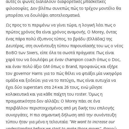
αυτές οι φωνές διαλαλούν διαφορετικές μπασκετικές
φιλοσοφίες. Δεν βλέπω συνεπώς πώς το τρέχον μοντέλο θα
μπορέσει να δουλέψει αποτελεσματικά.
Ως προς το τι περιμένω να γίνει τώρα, η λογική λέει πως ο
πρώτος χρόνος θα είναι χρόνος αναμονής. Ο Morey, όντας
ένας πάρα πολύ έξυπνος τύπος, το βράδυ (Ελλάδας) της
Δευτέρας, στη συνέντευξη τύπου παρουσίασής του ως ο νέος
BoBO των Sixers, είπε όλα τα σωστά πράγματα: Πως είναι
χαρά του να δουλέψει με έναν champion coach όπως ο Doc,
και έναν πολύ άξιο GM όπως ο Brand, προφανώς και εξήρε
τον governor Harris για το πώς θέλει να φτιάξει μία νικηφόρα
ομάδα και ξοδεύει για να το πετύχει, πως είναι ευτυχία να
έχει δύο superstars στα 24 και 26 τους, ενώ μίλησε
κολακευτικά και για κάθε παίχτη του roster. Όμως η
πραγματικότητα δεν αλλάζει: Ο Morey πάει σε ένα
περιβάλλον περιστοιχισμένος από μη δικής του επιλογής
συνεργάτες. Η πιο σημαντική δήλωση από την συνέντευξη
τύπου ήταν για μένα η τελευταία:
"We want to increase our
understanding before we start to make those moves".
Θαρρώ