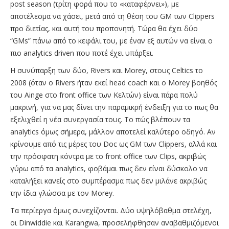
post season (τρίτη φορά που το «καταφέρνει»), με
αποτέλεσμα να χάσει, μετά από τη θέση του GM των Clippers
προ διετίας, και αυτή του προπονητή. Τώρα θα έχει δύο
“GMs” πάνω από το κεφάλι του, με έναν εξ αυτών να είναι ο
πιο analytics driven που ποτέ έχει υπάρξει.
Η συνύπαρξη των δύο, Rivers και Morey, στους Celtics το
2008 (όταν ο Rivers ήταν εκεί head coach και ο Morey βοηθός
του Ainge στο front office των Κελτών) είναι πάρα πολύ
μακρινή, για να μας δίνει την παραμικρή ένδειξη για το πως θα
εξελιχθεί η νέα συνεργασία τους. Το πώς βλέπουν τα
analytics όμως σήμερα, μάλλον αποτελεί καλύτερο οδηγό. Αν
κρίνουμε από τις μέρες του Doc ως GM των Clippers, αλλά και
την πρόσφατη κόντρα με το front office των Clips, ακριβώς
γύρω από τα analytics, φοβάμαι πως δεν είναι δύσκολο να
καταλήξει κανείς στο συμπέρασμα πως δεν μιλάνε ακριβώς
την ίδια γλώσσα με τον Morey.
Τα περίεργα όμως συνεχίζονται. Δύο υψηλόβαθμα στελέχη,
οι Dinwiddie και Karangwa, προσελήφθησαν αναβαθμιζόμενοι