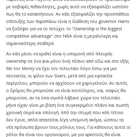
με σοβαρές πιθανότητες, χωρίς αυτό να εξασφαλίζει ωστόσο
πως θα το κατακτήσουν. Αν κάτι εξασφαλίζει την προσπάθεια
επίτευξης των παραπάνω είναι η διάθεση του governor Harris
να ξοδέψει για να το πετύχει: το “Ownership is the biggest
competitive advantage” στο ΝΒΑ είναι η μεγαλύτερη και
σημαντικότερη σταθερά.
Αν κάτι μένει να κριθεί είναι η υπομονή από πλευράς
ownership σε ένα (και μόνο ένα) πλάνο από εδώ και στο εξής.
Mε τον Morey να έχει τον τελευταίο λόγο έστω για μια
πενταετία, οι φίλοι των Sixers, μετά από μια εφταετία
περίγελου, μπορούν να αρχίσουν να χαμογελούν. Αν αυτός
ο δρόμος θα μπορούσε να είναι κοντύτερος, ναι, σαφώς θα
μπορούσε, αν τα όσα σωστά λάβανε χώρα τον τελευταίο
μήνα είχαν γίνει με βάση ένα συγκεκριμένο πλάνο και σωστή
χρονική σειρά και επιλογή. Από την στιγμή που κάτι τέτοιο
δεν έγινε, απλά απαιτείται λίγη υπομονή ακόμα, ώσπου τα
νέα πρόσωπα βρουν τους ρόλους τους. Για κάποιους αυτοί οι
ρόλοι θα είναι του οργανισμού, μα για αρκετούς θα είναι