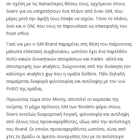
σε σχέση με τις παλαιότερες θέσεις τους, ερχόμενοι στους
Sixers για να υπηρετήσουν ένα πλάνο από έναν GM, που
μέρες μετά την άφιξή τους έπαψε να ισχύει. Τόσο το πλάνο,
όσο και ο GM, που τους το παρουσίασε ως επικεφαλής του
front office.
Γιατί ναι μεν ο GM Brand παραμένει στη θέση του παίρνοντας
μάλιστα επέκταση συμβολαίου, ωστόσο έχει ένα παρελθόν
πολύ κακών διοικητικών αποφάσεων και trades -αλλά και
αποστροφής των analytics, διώχνοντας από την διοίκηση τον
καλύτερο analytics guy που η ομάδα διέθετε. Πάλι δηλαδή
τεκμαίρεται διαφορά φιλοσοφίας και αντίληψης με τον νυν
PoBO της ομάδας.
Περνώντας τώρα στον Morey, αποτελεί το κερασάκι της
τούρτας. Ο μέχρι πρότινος GM των Rockets φέρει στους
Sixers εντελώς διαφορετική λογική, φιλοσοφία και αντίληψη
από όλους τους προαναφερθέντες, ιδίως από την αντίστοιχη
του Brand. Οι οποίοι προαναφερθέντες ωστόσο, είναι από
χτες το βράδυ οι άμεσοι συνεργάτες του με τα αντίστοιχα