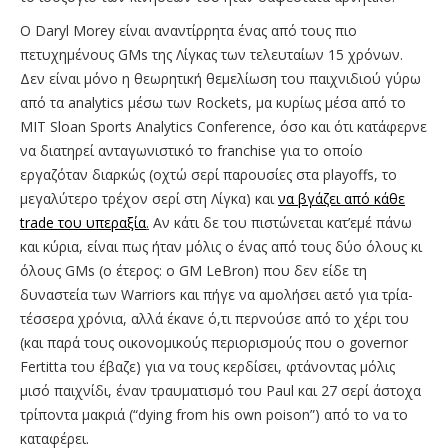
Ο Daryl Morey είναι αναντίρρητα ένας από τους πιο
πετυχημένους GMs της Λίγκας των τελευταίων 15 χρόνων.
Δεν είναι μόνο η θεωρητική θεμελίωση του παιχνιδιού γύρω
από τα analytics μέσω των Rockets, μα κυρίως μέσα από το
MIT Sloan Sports Analytics Conference, όσο και ότι κατάφερνε
να διατηρεί ανταγωνιστικό το franchise για το οποίο
εργαζόταν διαρκώς (οχτώ σερί παρουσίες στα playoffs, το
μεγαλύτερο τρέχον σερί στη Λίγκα) και
να βγάζει από κάθε
trade του υπεραξία
.
Αν κάτι δε του πιστώνεται κατ’εμέ πάνω
και κύρια, είναι πως ήταν μόλις ο ένας από τους δύο όλους κι
όλους GMs (ο έτερος: ο GM LeBron) που δεν είδε τη
δυναστεία των Warriors και πήγε να αμολήσει αετό για τρία-
τέσσερα χρόνια, αλλά έκανε ό,τι περνούσε από το χέρι του
(και παρά τους οικονομικούς περιορισμούς που ο governor
Fertitta του έβαζε) για να τους κερδίσει, φτάνοντας μόλις
μισό παιχνίδι, έναν τραυματισμό του Paul και 27 σερί άστοχα
τρίποντα μακριά (“dying from his own poison”) από το να το
καταφέρει.