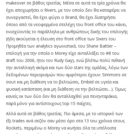
makeover σε βάθος τριετίας. Μέσα σε αυτά τα τρία χρόνια θα
έχει αποχωρήσει ο Rivers, με τον οποίο δεν θα καταφέρει να
συνεργαστεί, θα έχει φύγει ο Brand, θα έχει διατηρήσει
όποιο από τα νεοφερμένα στελέχη του front office του κάνει,
ενισχύοντάς το παράλληλα με ανθρώπους δικής του επιλογής
(ήδη ακούγεται η έλευση στο front office των Sixers του
Προμηθέα των analytics αγωνιστικά, του Shane Battier –
επιλογή για την οποία ο Morey είχε ανταλλάξει το #8 του
draft του 2006, ήτοι τον Rudy Gay), ενώ βλέπω πολύ πιθανή
την ανταλλαγή ακόμα και των δύο stars της ομάδας, λόγω των
δεδομένων περιορισμών που αμφότεροι έχουν: Simmons σε
σουτ και μη διάθεση να το βελτιώσει, Embiid σε υγεία και
φυσική κατάσταση (και μη διάθεση να την βελτιώσει…). Όμως
κανείς εκ των δύο δεν θα ανταλλαχθεί για πενηνταράκια,
παρά μόνο για αντίστοιχους top-15 παίχτες.
Aλλά αυτά σε βάθος τριετίας. Πιο άμεσα, με το ιστορικό των
έξι trades ανά σεζόν σαν μέσο όρο στα 13 του χρόνια στους
Rockets, περιμένω ο Morey να κινήσει όλα τα υπόλοιπα