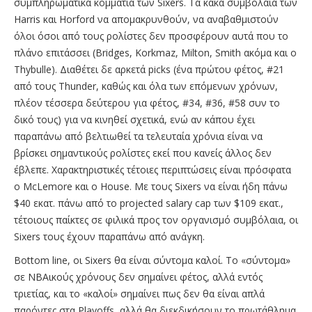
συμπληρωματικά κομμάτια των Sixers. Tα κακά συμβόλαια των
Harris και Horford να απομακρυνθούν, να αναβαθμιστούν
όλοι όσοι από τους ρολίστες δεν προσφέρουν αυτά που το
πλάνο επιτάσσει (Bridges, Korkmaz, Milton, Smith ακόμα και ο
Thybulle). Διαθέτει δε αρκετά picks (ένα πρώτου φέτος, #21
από τους Thunder, καθώς και όλα των επόμενων χρόνων,
πλέον τέσσερα δεύτερου για φέτος, #34, #36, #58 συν το
δικό τους) για να κινηθεί σχετικά, ενώ αν κάπου έχει
παραπάνω από βελτιωθεί τα τελευταία χρόνια είναι να
βρίσκει σημαντικούς ρολίστες εκεί που κανείς άλλος δεν
έβλεπε. Χαρακτηριστικές τέτοιες περιπτώσεις είναι πρόσφατα
ο McLemore και ο House. Με τους Sixers να είναι ήδη πάνω
$40 εκατ. πάνω από το projected salary cap των $109 εκατ.,
τέτοιους παίκτες σε φιλικά προς τον οργανισμό συμβόλαια, οι
Sixers τους έχουν παραπάνω από ανάγκη.
Bottom line, οι Sixers θα είναι σύντομα καλοί. Το «σύντομα»
σε NBAικούς χρόνους δεν σημαίνει φέτος, αλλά εντός
τριετίας, και το «καλοί» σημαίνει πως δεν θα είναι απλά
παρόντες στα Playoffs, αλλά θα διεκδικήσουν το πρωτάθλημα