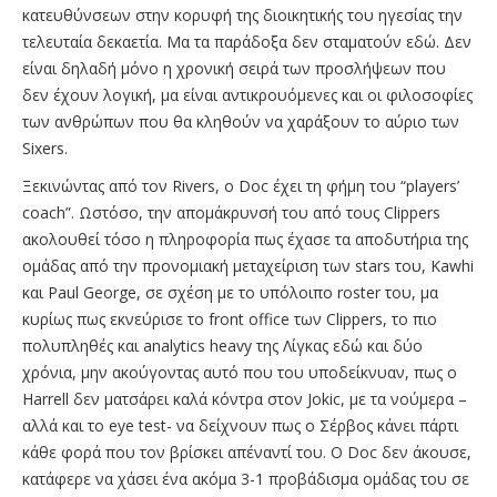
κατευθύνσεων στην κορυφή της διοικητικής του ηγεσίας την
τελευταία δεκαετία. Μα τα παράδοξα δεν σταματούν εδώ. Δεν
είναι δηλαδή μόνο η χρονική σειρά των προσλήψεων που
δεν έχουν λογική, μα είναι αντικρουόμενες και οι φιλοσοφίες
των ανθρώπων που θα κληθούν να χαράξουν το αύριο των
Sixers.
Ξεκινώντας από τον Rivers, ο Doc έχει τη φήμη του “players’
coach”. Ωστόσο, την απομάκρυνσή του από τους Clippers
ακολουθεί τόσο η πληροφορία πως έχασε τα αποδυτήρια της
ομάδας από την προνομιακή μεταχείριση των stars του, Kawhi
και Paul George, σε σχέση με το υπόλοιπο roster του, μα
κυρίως πως εκνεύρισε το front office των Clippers, το πιο
πολυπληθές και analytics heavy της Λίγκας εδώ και δύο
χρόνια, μην ακούγοντας αυτό που του υποδείκνυαν, πως ο
Harrell δεν ματσάρει καλά κόντρα στον Jokic, με τα νούμερα –
αλλά και το eye test- να δείχνουν πως ο Σέρβος κάνει πάρτι
κάθε φορά που τον βρίσκει απέναντί του. Ο Doc δεν άκουσε,
κατάφερε να χάσει ένα ακόμα 3-1 προβάδισμα ομάδας του σε