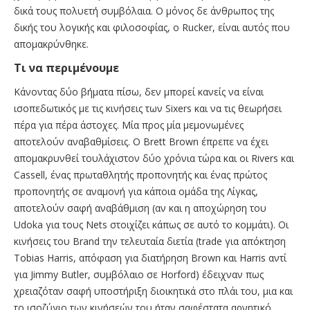
δικά τους πολυετή συμβόλαια. Ο μόνος δε άνθρωπος της
δικής του λογικής και φιλοσοφίας, ο Rucker, είναι αυτός που
απομακρύνθηκε.
Τι να περιμένουμε
Κάνοντας δύο βήματα πίσω, δεν μπορεί κανείς να είναι
ισοπεδωτικός με τις κινήσεις των Sixers και να τις θεωρήσει
πέρα για πέρα άστοχες. Μία προς μία μεμονωμένες
αποτελούν αναβαθμίσεις. Ο Brett Brown έπρεπε να έχει
απομακρυνθεί τουλάχιστον δύο χρόνια τώρα και οι Rivers και
Cassell, ένας πρωταθλητής προπονητής και ένας πρώτος
προπονητής σε αναμονή για κάποια ομάδα της Λίγκας,
αποτελούν σαφή αναβάθμιση (αν και η αποχώρηση του
Udoka για τους Nets στοιχίζει κάπως σε αυτό το κομμάτι). Οι
κινήσεις του Brand την τελευταία διετία (trade για απόκτηση
Tobias Harris, απόφαση για διατήρηση Brown και Harris αντί
για Jimmy Butler, συμβόλαιο σε Horford) έδειχναν πως
χρειαζόταν σαφή υποστήριξη διοικητικά στο πλάι του, μια και
το ισοζύγιο των κινήσεών του ήταν σαφέστατα αρνητικό.