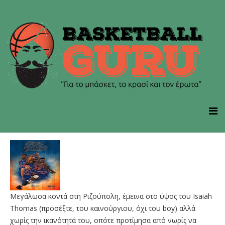
Μεγάλωσα κοντά στη Ριζούπολη, έμεινα στο ύψος του Isaiah
Thomas (προσέξτε, του καινούργιου, όχι του boy) αλλά
χωρίς την ικανότητά του, οπότε προτίμησα από νωρίς να