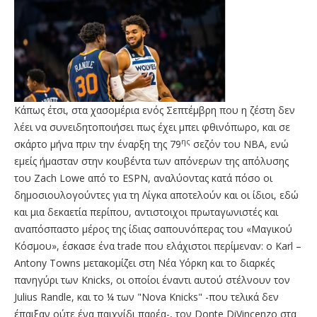
Kάπως έτσι, στα χασομέρια ενός Σεπτέμβρη που η ζέστη δεν
λέει να συνειδητοποιήσει πως έχει μπει φθινόπωρο, και σε
ης
σκάρτο μήνα πριν την έναρξη της 79
σεζόν του NBA, ενώ
εμείς ήμασταν στην κουβέντα των απόνερων της απόλυσης
του Zach Lowe από το ESPN, αναλύοντας κατά πόσο οι
δημοσιουλογούντες για τη Λίγκα αποτελούν και οι ίδιοι, εδώ
και μια δεκαετία περίπου, αντιστοιχοι πρωταγωνιστές και
αναπόσπαστο μέρος της ίδιας σαπουνόπερας του «Μαγικού
Κόσμου», έσκασε ένα trade που ελάχιστοι περίμεναν: o Karl –
Antony Towns μετακομίζει στη Nέα Υόρκη και το διαρκές
πανηγύρι των Knicks, οι οποίοι έναντι αυτού στέλνουν τον
Julius Randle, και το ¼ των "Nova Knicks" -που τελικά δεν
έπαιξαν ούτε ένα παιχνίδι παρέα-, τον Donte DiVincenzo στα