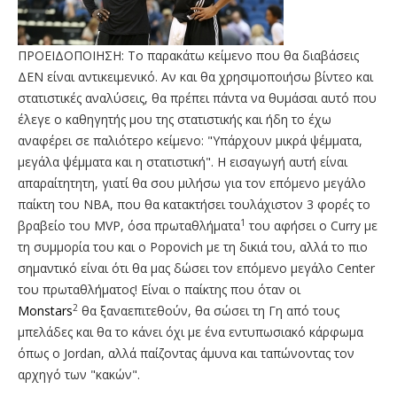
ΠΡΟΕΙΔΟΠΟΙΗΣΗ: Το παρακάτω κείμενο που θα διαβάσεις
ΔΕΝ είναι αντικειμενικό. Αν και θα χρησιμοποιήσω βίντεο και
στατιστικές αναλύσεις, θα πρέπει πάντα να θυμάσαι αυτό που
έλεγε ο καθηγητής μου της στατιστικής και ήδη το έχω
αναφέρει σε παλιότερο κείμενο: "Υπάρχουν μικρά ψέμματα,
μεγάλα ψέμματα και η στατιστική". Η εισαγωγή αυτή είναι
απαραίτητητη, γιατί θα σου μιλήσω για τον επόμενο μεγάλο
παίκτη του ΝΒΑ, που θα κατακτήσει τουλάχιστον 3 φορές το
1
βραβείο του MVP, όσα πρωταθλήματα
του αφήσει ο Curry με
τη συμμορία του και ο Popovich με τη δικιά του, αλλά το πιο
σημαντικό είναι ότι θα μας δώσει τον επόμενο μεγάλο Center
του πρωταθλήματος! Είναι ο παίκτης που όταν οι
2
Monstars
θα ξαναεπιτεθούν, θα σώσει τη Γη από τους
μπελάδες και θα το κάνει όχι με ένα εντυπωσιακό κάρφωμα
όπως ο Jordan, αλλά παίζοντας άμυνα και ταπώνοντας τον
αρχηγό των "κακών".