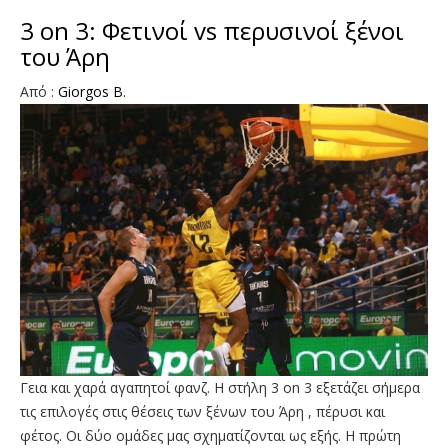
3 on 3: Φετινοί vs περυσινοί ξένοι
του Άρη
Από :
Giorgos B.
Γεια και χαρά αγαπητοί φανζ. Η στήλη 3 on 3 εξετάζει σήμερα
τις επιλογές στις θέσεις των ξένων του Άρη , πέρυσι και
φέτος. Οι δύο ομάδες μας σχηματίζονται ως εξής. Η πρώτη