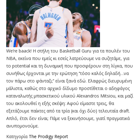
We’re baack! Η στήλη του Basketball Guru για τα πουλέν του
ΝΒΑ, εκείνα που εμείς κι εσείς λατρεύουμε να συζητάμε, για
το potential και τη δυναμική που προσφέρουν στη λίγκα, που
συνήθως έρχονται με την ερώτηση ‘’τόσο καλός δηλαδή…να
τον πάρω στο φάνταζι;’’ είναι ξανά εδώ. Ελαφρώς διευρυμένη
μάλιστα, καθώς στο αρχικό δίδυμο προστίθεται ο αδηφάγος
καταναλωτής μπασκετικού υλικού Alexandros Mitsiou, και μαζί
του ακολουθεί η εξής σκέψη: Αφού είμαστε τρεις, θα
εξετάζουμε παίκτες από τα τρία (και όχι δύο) τελευταία draft.
Απλό, έτσι δεν είναι; Πάμε να ξεκινήσουμε, γιατί πραγματικά
ανυπομονούμε.
Κατηγορία
The Prodigy Report