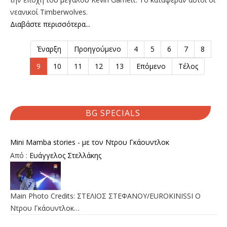
νεανικοί Timberwolves.
Διαβάστε περισσότερα...
Έναρξη
Προηγούμενο
4
5
6
7
8
9
10
11
12
13
Επόμενο
Τέλος
BG SPECIALS
Mini Mamba stories - με τον Ντρου Γκάουντλοκ
Από :
Ευάγγελος Στελλάκης
Main Photo Credits: ΣΤΕΛΙΟΣ ΣΤΕΦΑΝΟΥ/EUROKINISSI Ο
Ντρου Γκάουντλοκ…