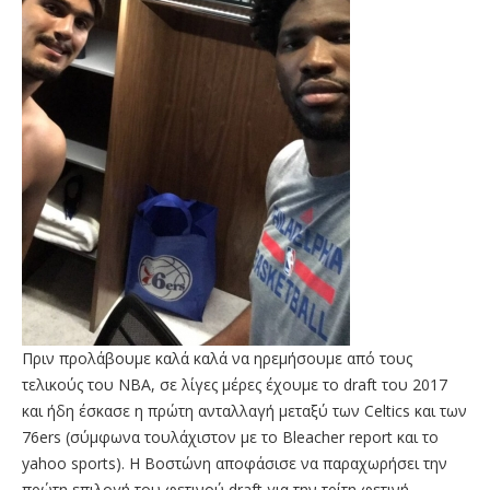
Πριν προλάβουμε καλά καλά να ηρεμήσουμε από τους
τελικούς του ΝΒΑ, σε λίγες μέρες έχουμε το draft του 2017
και ήδη έσκασε η πρώτη ανταλλαγή μεταξύ των Celtics και των
76ers (σύμφωνα τουλάχιστον με το Bleacher report και το
yahoo sports). Η Βοστώνη αποφάσισε να παραχωρήσει την
πρώτη επιλογή του φετινού draft για την τρίτη φετινή