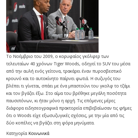
Το Νοέμβριο του 2009, ο κορυφαίος γκόλφερ των
τελευταίων 40 χρόνων Tiger Woods, οδηγεί το SUV του μέσα
από την αυλή ενός γείτονα, τρακάρει έναν πυροσβεστικό
κρουνό και το αυτοκίνητο παίρνει φωτιά. Η συζυγός του
βλέπει τι γίνεται, σπάει με ένα μπαστούνι του γκολφ το τζάμι
και τον βγάζει έξω. Στο αίμα του βρέθηκε μεγάλη ποσότητα
παυσιπόνων, κι ήταν μόνο η αρχή. Τις επόμενες μέρες
διάφορα ειδησεογραφικά πρακτορεία επιβεβαίωσαν τις φήμες
ότι ο Woods είχε εξωσυζυγικές σχέσεις, με την μία από τις
δύο κοπέλες να βγάζει στη φόρα μηνύματα.
Κατηγορία
Κοινωνικά