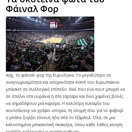
Φάιναλ Φορ
Ααχ, το φάιναλ φορ της Ευρωλίγκα. Το μεγαλύτερο σε
αναγνωρισιμότητα και ιστορικότητα event του Ευρωπαϊκού
μπάσκετ σε συλλογικό επίπεδο. Εκεί που ένα σουτ μπορεί να
σε στείλει στα ουράνια ή στα τάρταρα και δύο χαμένες βολές
να σημαδέψουν μια καριέρα. Η καλύτερη ευκαιρία του
αουτσάιντερ να γράψει ιστορία, τη στιγμή που για το φαβορί
η μπάλα ζυγίζει τόνους ήδη από το τζάμπολ. Όλα, σε μια
καλοστημένη μπασκετική σκακιέρα, όπου κάθε λάθος κίνηση
κοστίζει ενδεχομένως ανεπανόρθωτα.