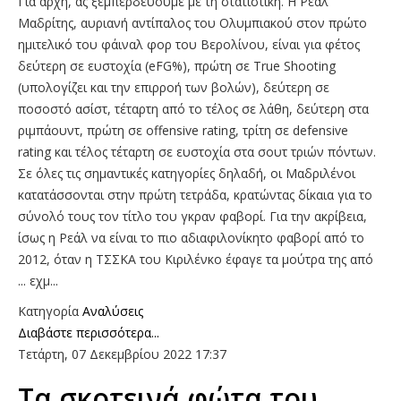
Για αρχή, ας ξεμπερδεύουμε με τη στατιστική. Η Ρεάλ
Μαδρίτης, αυριανή αντίπαλος του Ολυμπιακού στον πρώτο
ημιτελικό του φάιναλ φορ του Βερολίνου, είναι για φέτος
δεύτερη σε ευστοχία (eFG%), πρώτη σε True Shooting
(υπολογίζει και την επιρροή των βολών), δεύτερη σε
ποσοστό ασίστ, τέταρτη από το τέλος σε λάθη, δεύτερη στα
ριμπάουντ, πρώτη σε offensive rating, τρίτη σε defensive
rating και τέλος τέταρτη σε ευστοχία στα σουτ τριών πόντων.
Σε όλες τις σημαντικές κατηγορίες δηλαδή, οι Μαδριλένοι
κατατάσσονται στην πρώτη τετράδα, κρατώντας δίκαια για το
σύνολό τους τον τίτλο του γκραν φαβορί. Για την ακρίβεια,
ίσως η Ρεάλ να είναι το πιο αδιαφιλονίκητο φαβορί από το
2012, όταν η ΤΣΣΚΑ του Κιριλένκο έφαγε τα μούτρα της από
... εχμ...
Κατηγορία
Αναλύσεις
Διαβάστε περισσότερα...
Τετάρτη, 07 Δεκεμβρίου 2022 17:37
Τα σκοτεινά φώτα του